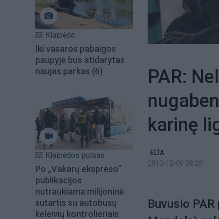
Klaipėda
Iki vasaros pabaigos
paupyje bus atidarytas
PAR: Nel
naujas parkas
(6)
nugabent
karinę li
ELTA
Klaipėdos pulsas
2013-12-06 08:20
Po „Vakarų ekspreso“
publikacijos
nutraukiama milijoninė
Buvusio PAR 
sutartis su autobusų
keleivių kontrolieriais