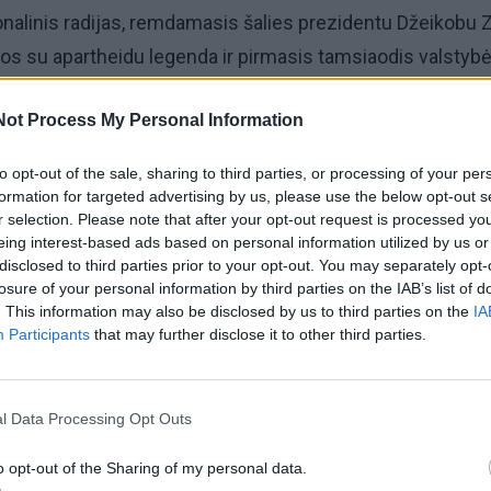
onalinis radijas, remdamasis šalies prezidentu Džeikobu
os su apartheidu legenda ir pirmasis tamsiaodis valstyb
dotas su visomis valstybinėmis pagerbimo ceremonijomi
Not Process My Personal Information
ublikoje paskelbtas nacionalinis gedulas, visoje šalyje
to opt-out of the sale, sharing to third parties, or processing of your per
os nuleistos iki pusės stiebo. Kol kas laidotuvių data ofici
formation for targeted advertising by us, please use the below opt-out s
raneša PAR žiniasklaida, jos turėtų įvykti kitą šeštadienį.
r selection. Please note that after your opt-out request is processed y
eing interest-based ads based on personal information utilized by us or
disclosed to third parties prior to your opt-out. You may separately opt-
tvirtadienį, eidamas 96-uosius metus. Pastaraisiais meta
losure of your personal information by third parties on the IAB’s list of
. This information may also be disclosed by us to third parties on the
IA
o.
Participants
that may further disclose it to other third parties.
l Data Processing Opt Outs
o opt-out of the Sharing of my personal data.