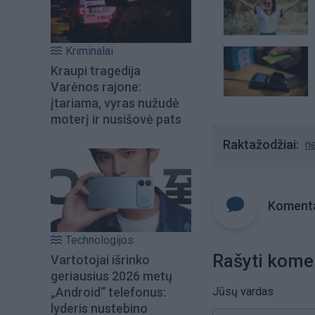
Kriminalai
Kraupi tragedija
Varėnos rajone:
įtariama, vyras nužudė
moterį ir nusišovė pats
Raktažodžiai
n
Komenta
Technologijos
Rašyti kome
Vartotojai išrinko
geriausius 2026 metų
„Android“ telefonus:
Jūsų vardas
lyderis nustebino