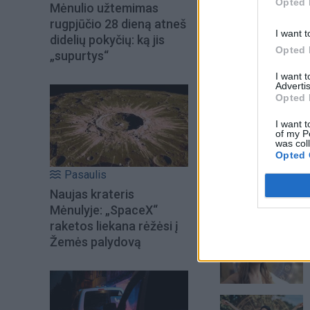
Opted 
Mėnulio užtemimas
rugpjūčio 28 dieną atneš
I want t
didelių pokyčių: ką jis
Opted 
„supurtys“
I want 
Advertis
Opted 
Į Klaipėdą iš emigr
I want t
of my P
Kučinskienė įvardi
was col
norą
Opted 
Pasaulis
Naujas krateris
Mėnulyje: „SpaceX“
Šiuo metu skait
raketos liekana rėžėsi į
Žemės palydovą