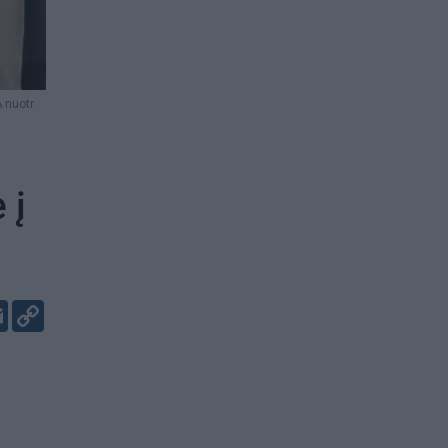
 nuotr.
 į
er
kedIn
Email
Copy
Link