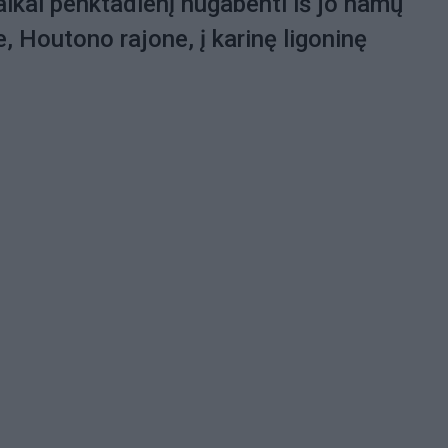
ikai penktadienį nugabenti iš jo namų
 Houtono rajone, į karinę ligoninę