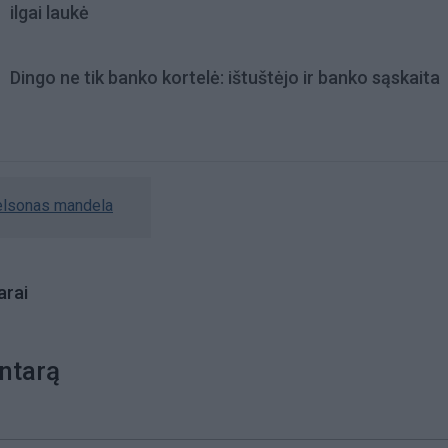
ilgai laukė
Dingo ne tik banko kortelė: ištuštėjo ir banko sąskaita
elsonas mandela
rai
ntarą