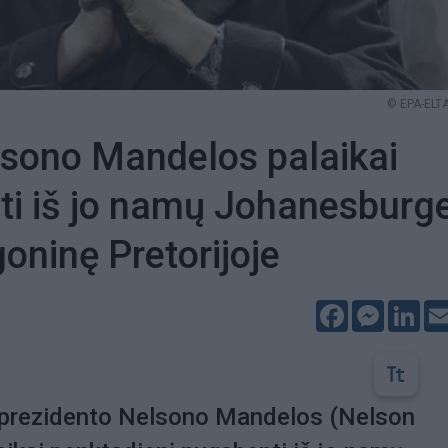
© EPA-ELTA
sono Mandelos palaikai
i iš jo namų Johanesburge
goninę Pretorijoje
Facebook
Messeng
Lin
prezidento Nelsono Mandelos (Nelson