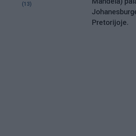
Mandela) pala
(13)
Johanesburge,
Pretorijoje.