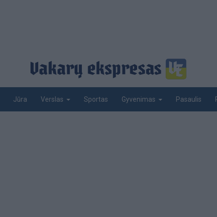
Jūra
Sportas
Pasaulis
Verslas
Gyvenimas