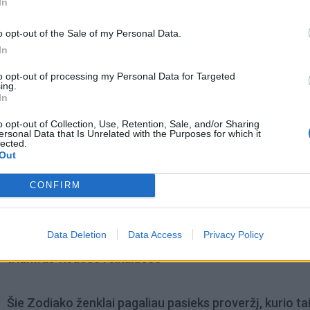
In
o opt-out of the Sale of my Personal Data.
In
to opt-out of processing my Personal Data for Targeted
ing.
In
acijos grįžusi Karina
Jūros šventę anksčiau puošęs
o opt-out of Collection, Use, Retention, Sale, and/or Sharing
ersonal Data that Is Unrelated with the Purposes for which it
jo didžiausią savo
Anatolijus Klemencovas: gal jau
lected.
užtenka
Out
CONFIRM
omiausi
Data Deletion
Data Access
Privacy Policy
Trijų Zodiako ženklų jau artimiausiomis dienomis lauki
triumfas visuose reikaluose
Šie Zodiako ženklai pagaliau pasieks proveržį, kurio ta