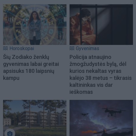
Horoskopai
Gyvenimas
Šių Zodiako ženklų
Policija atnaujino
gyvenimas labai greitai
žmogžudystės bylą, dėl
apsisuks 180 laipsnių
kurios nekaltas vyras
kampu
kalėjo 38 metus – tikrasis
kaltininkas vis dar
ieškomas