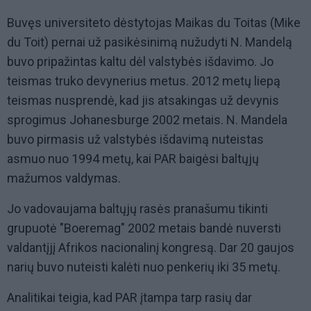
Buvęs universiteto dėstytojas Maikas du Toitas (Mike
du Toit) pernai už pasikėsinimą nužudyti N. Mandelą
buvo pripažintas kaltu dėl valstybės išdavimo. Jo
teismas truko devynerius metus. 2012 metų liepą
teismas nusprendė, kad jis atsakingas už devynis
sprogimus Johanesburge 2002 metais. N. Mandela
buvo pirmasis už valstybės išdavimą nuteistas
asmuo nuo 1994 metų, kai PAR baigėsi baltųjų
mažumos valdymas.
Jo vadovaujama baltųjų rasės pranašumu tikinti
grupuotė "Boeremag" 2002 metais bandė nuversti
valdantįjį Afrikos nacionalinį kongresą. Dar 20 gaujos
narių buvo nuteisti kalėti nuo penkerių iki 35 metų.
Analitikai teigia, kad PAR įtampa tarp rasių dar