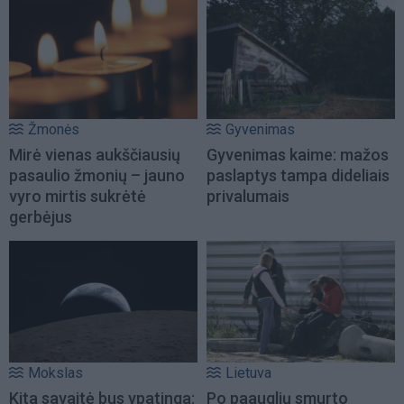
Žmonės
Gyvenimas
Mirė vienas aukščiausių
Gyvenimas kaime: mažos
pasaulio žmonių – jauno
paslaptys tampa dideliais
vyro mirtis sukrėtė
privalumais
gerbėjus
Mokslas
Lietuva
Kita savaitė bus ypatinga:
Po paauglių smurto