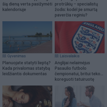
šią dieną verta pasižymėti
protrūkių – specialistų
kalendoriuje
žodis: kodėl jie smurtą
paverčia reginiu?
Gyvenimas
Laisvalaikis
Planuojate statyti lieptą?
Anglijai nelaimėjus
Kada privalomas statybą
Pasaulio futbolo
leidžiantis dokumentas
čempionatui, britui teko...
koreguoti tatuiruotę