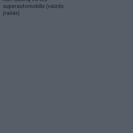
superautomobilis (vaizdo
įrašas)
Load
More