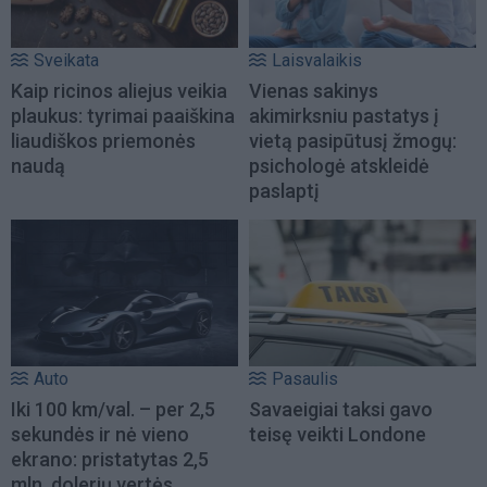
Sveikata
Laisvalaikis
Kaip ricinos aliejus veikia
Vienas sakinys
plaukus: tyrimai paaiškina
akimirksniu pastatys į
liaudiškos priemonės
vietą pasipūtusį žmogų:
naudą
psichologė atskleidė
paslaptį
Auto
Pasaulis
Iki 100 km/val. – per 2,5
Savaeigiai taksi gavo
sekundės ir nė vieno
teisę veikti Londone
ekrano: pristatytas 2,5
mln. dolerių vertės