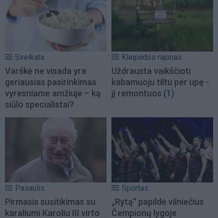
Sveikata
Klaipėdos rajonas
Varškė ne visada yra
Uždrausta vaikščioti
geriausias pasirinkimas
kabamuoju tiltu per upę -
vyresniame amžiuje – ką
jį remontuos
(1)
siūlo specialistai?
Pasaulis
Sportas
Pirmasis susitikimas su
„Rytą“ papildė vilniečius
karaliumi Karoliu III virto
Čempionų lygoje