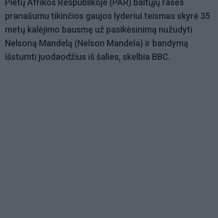
Pietų Afrikos Respublikoje (PAR) baltųjų rasės
pranašumu tikinčios gaujos lyderiui teismas skyrė 35
metų kalėjimo bausmę už pasikėsinimą nužudyti
Nelsoną Mandelą (Nelson Mandela) ir bandymą
išstumti juodaodžius iš šalies, skelbia BBC.