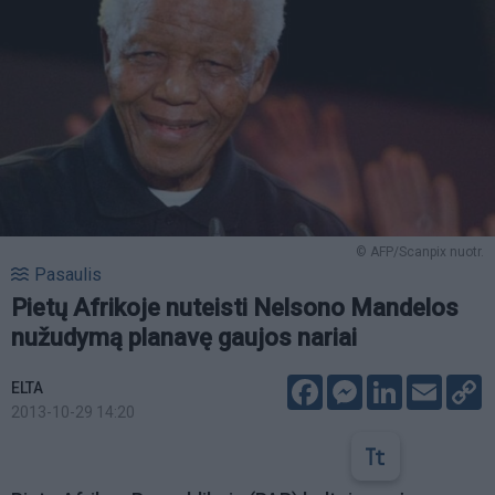
© AFP/Scanpix nuotr.
Pasaulis
Pietų Afrikoje nuteisti Nelsono Mandelos
nužudymą planavę gaujos nariai
Facebook
Messenger
LinkedIn
Email
C
ELTA
L
2013-10-29 14:20