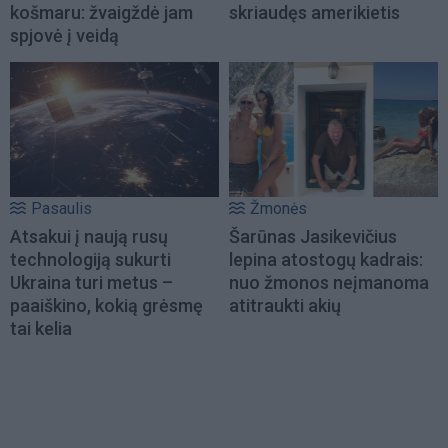
košmaru: žvaigždė jam
skriaudęs amerikietis
spjovė į veidą
Pasaulis
Žmonės
Atsakui į naują rusų
Šarūnas Jasikevičius
technologiją sukurti
lepina atostogų kadrais:
Ukraina turi metus –
nuo žmonos neįmanoma
paaiškino, kokią grėsmę
atitraukti akių
tai kelia