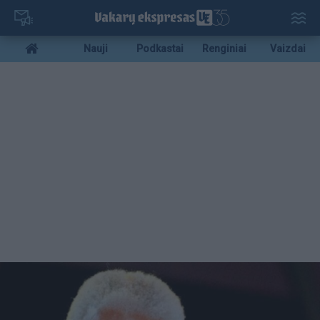
Pereiti
į
pagrindinį
Mobile
Nauji
Podkastai
Renginiai
Vaizdai
turinį
menu
bottom