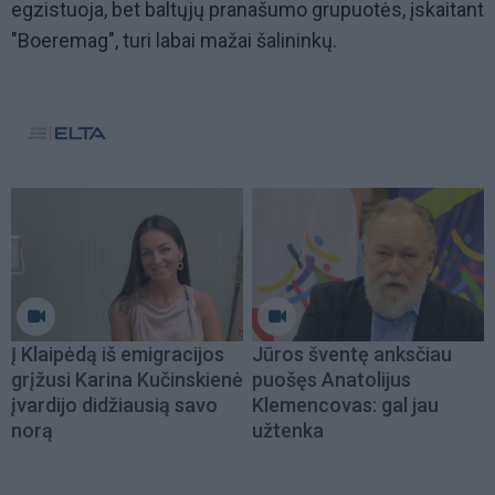
egzistuoja, bet baltųjų pranašumo grupuotės, įskaitant
"Boeremag", turi labai mažai šalininkų.
Į Klaipėdą iš emigracijos
Jūros šventę anksčiau
grįžusi Karina Kučinskienė
puošęs Anatolijus
įvardijo didžiausią savo
Klemencovas: gal jau
norą
užtenka