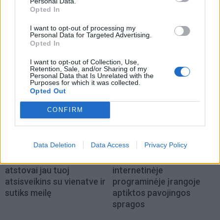
Personal Data.
Opted In
I want to opt-out of processing my
Personal Data for Targeted Advertising.
Opted In
NAUJI
I want to opt-out of Collection, Use,
Retention, Sale, and/or Sharing of my
Personal Data that Is Unrelated with the
Purposes for which it was collected.
Opted Out
CONFIRM
Horoskopai
Technologijos
Data Deletion
Data Access
Privacy Policy
Trijų Zodiako ženklų
Perspėja: populiarioje
atstovai jau tuoj
internetinėje
atsisveikins su vienatve ir
programinėje įrangoje
sutiks meilę
aptiktos pavojingos
spragos