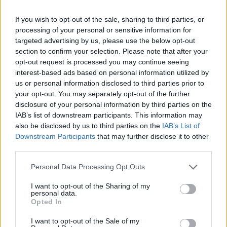
If you wish to opt-out of the sale, sharing to third parties, or
processing of your personal or sensitive information for
targeted advertising by us, please use the below opt-out
section to confirm your selection. Please note that after your
opt-out request is processed you may continue seeing
Pasaulis
Pasaulis
interest-based ads based on personal information utilized by
us or personal information disclosed to third parties prior to
Išėjo uogauti – bet rado
JK vairuotojai kasdien
your opt-out. You may separately opt-out of the further
šį tą daugiau
pavagia kuro už šimtus
disclosure of your personal information by third parties on the
tūkstančių svarų
(1)
IAB’s list of downstream participants. This information may
also be disclosed by us to third parties on the
IAB’s List of
Downstream Participants
that may further disclose it to other
third parties.
Personal Data Processing Opt Outs
I want to opt-out of the Sharing of my
personal data.
Opted In
I want to opt-out of the Sale of my