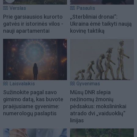
Verslas
Pasaulis
Prie garsiausios kurorto
„Sterbliniai dronai“:
gatvės ir istorinės vilos -
Ukraina ėmė taikyti naują
nauji apartamentai
kovinę taktiką
Laisvalaikis
Gyvenimas
Sužinokite pagal savo
Mūsų DNR slepia
gimimo datą, kas buvote
nežinomų žmonių
praėjusiame gyvenime:
pėdsakus: mokslininkai
numerologų paslaptis
atrado dvi „vaiduoklių“
linijas