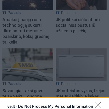
Pasaulis
Pasaulis
Atsakui į naują rusų
JK politikai siūlo atimti
technologiją sukurti
socialinius būstus iš
Ukraina turi metus –
užsienio piliečių
paaiškino, kokią grėsmę
tai kelia
Pasaulis
Pasaulis
Savaeigiai taksi gavo
JK nuteistas vyras, trejus
teisę veikti Londone
metus šaldiklyje laikęs...
motinos kūną
ve.lt -
Do Not Process My Personal Information