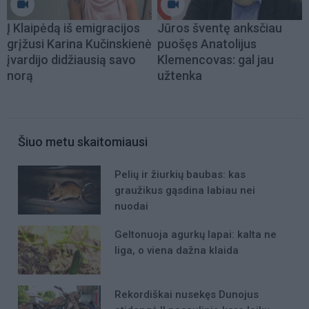
Į Klaipėdą iš emigracijos
Jūros šventę anksčiau
grįžusi Karina Kučinskienė
puošęs Anatolijus
įvardijo didžiausią savo
Klemencovas: gal jau
norą
užtenka
Šiuo metu skaitomiausi
Pelių ir žiurkių baubas: kas
graužikus gąsdina labiau nei
nuodai
Geltonuoja agurkų lapai: kalta ne
liga, o viena dažna klaida
Rekordiškai nusekęs Dunojus