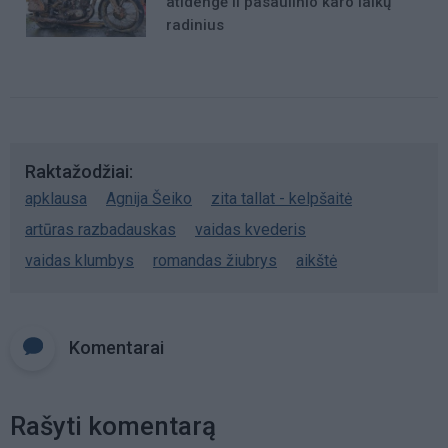
atidengė II pasaulinio karo laikų
radinius
Raktažodžiai
apklausa
Agnija Šeiko
zita tallat - kelpšaitė
artūras razbadauskas
vaidas kvederis
vaidas klumbys
romandas žiubrys
aikštė
Komentarai
Rašyti komentarą