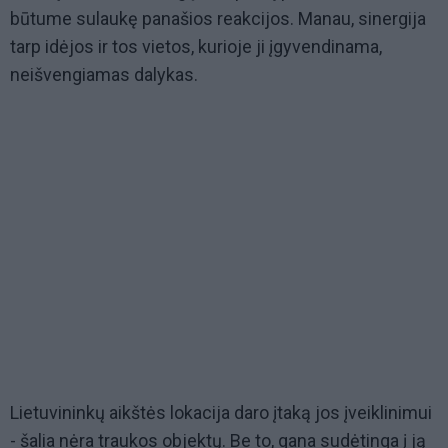
būtume sulaukę panašios reakcijos. Manau, sinergija
tarp idėjos ir tos vietos, kurioje ji įgyvendinama,
neišvengiamas dalykas.
Lietuvininkų aikštės lokacija daro įtaką jos įveiklinimui
- šalia nėra traukos objektų. Be to, gana sudėtinga į ją