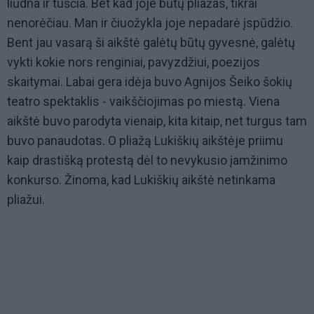
liūdna ir tuščia. Bet kad joje būtų pliažas, tikrai
nenorėčiau. Man ir čiuožykla joje nepadarė įspūdžio.
Bent jau vasarą ši aikštė galėtų būtų gyvesnė, galėtų
vykti kokie nors renginiai, pavyzdžiui, poezijos
skaitymai. Labai gera idėja buvo Agnijos Šeiko šokių
teatro spektaklis - vaikščiojimas po miestą. Viena
aikštė buvo parodyta vienaip, kita kitaip, net turgus tam
buvo panaudotas. O pliažą Lukiškių aikštėje priimu
kaip drastišką protestą dėl to nevykusio įamžinimo
konkurso. Žinoma, kad Lukiškių aikštė netinkama
pliažui.