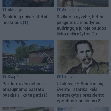
Aktualijos
Aktualijos
Šauktinių universitetai
Rizikuoja gyvybe, bet ne
neskriaus
(1)
pinigine: už maudynes
audringoje jūroje baudos
lieka neišrašytos
(1)
Klaipėda
Lietuva
Parduotuvės nebus -
Užulėnyje – Smetoninių
atnaujinamo pastato
šventė: istorikai kels
paskirtis liks ta pati
(1)
neatsakytus prezidento
epochos klausimus
(2)