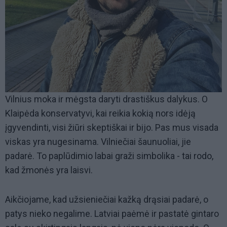
Vilnius moka ir mėgsta daryti drastiškus dalykus. O
Klaipėda konservatyvi, kai reikia kokią nors idėją
įgyvendinti, visi žiūri skeptiškai ir bijo. Pas mus visada
viskas yra nugesinama. Vilniečiai šaunuoliai, jie
padarė. To paplūdimio labai graži simbolika - tai rodo,
kad žmonės yra laisvi.
Aikčiojame, kad užsieniečiai kažką drąsiai padarė, o
patys nieko negalime. Latviai paėmė ir pastatė gintaro