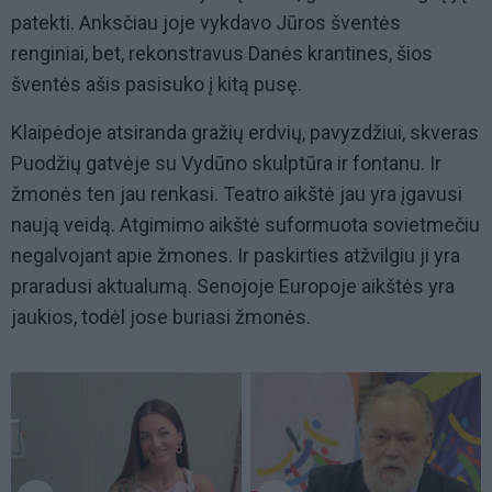
patekti. Anksčiau joje vykdavo Jūros šventės
renginiai, bet, rekonstravus Danės krantines, šios
šventės ašis pasisuko į kitą pusę.
Klaipėdoje atsiranda gražių erdvių, pavyzdžiui, skveras
Puodžių gatvėje su Vydūno skulptūra ir fontanu. Ir
žmonės ten jau renkasi. Teatro aikštė jau yra įgavusi
naują veidą. Atgimimo aikštė suformuota sovietmečiu
negalvojant apie žmones. Ir paskirties atžvilgiu ji yra
praradusi aktualumą. Senojoje Europoje aikštės yra
jaukios, todėl jose buriasi žmonės.