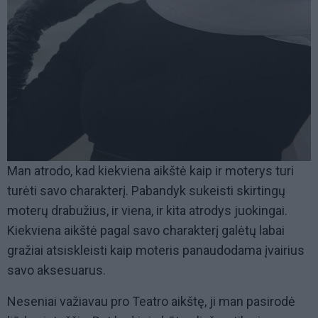
Man atrodo, kad kiekviena aikštė kaip ir moterys turi
turėti savo charakterį. Pabandyk sukeisti skirtingų
moterų drabužius, ir viena, ir kita atrodys juokingai.
Kiekviena aikštė pagal savo charakterį galėtų labai
gražiai atsiskleisti kaip moteris panaudodama įvairius
savo aksesuarus.
Neseniai važiavau pro Teatro aikštę, ji man pasirodė