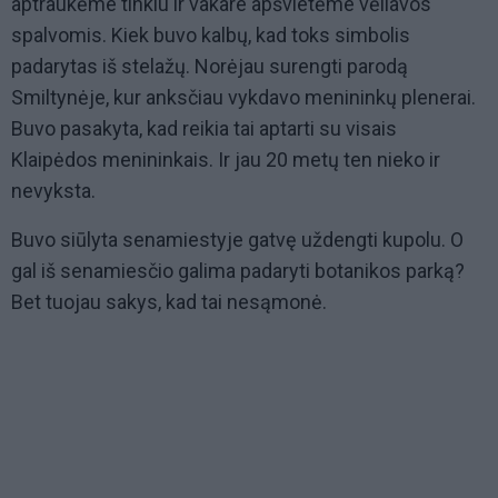
aptraukėme tinklu ir vakare apšvietėme vėliavos
spalvomis. Kiek buvo kalbų, kad toks simbolis
padarytas iš stelažų. Norėjau surengti parodą
Smiltynėje, kur anksčiau vykdavo menininkų plenerai.
Buvo pasakyta, kad reikia tai aptarti su visais
Klaipėdos menininkais. Ir jau 20 metų ten nieko ir
nevyksta.
Buvo siūlyta senamiestyje gatvę uždengti kupolu. O
gal iš senamiesčio galima padaryti botanikos parką?
Bet tuojau sakys, kad tai nesąmonė.