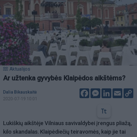
Aktualijos
Ar užtenka gyvybės Klaipėdos aikštėms?
Facebook
Messenger
LinkedIn
Email
C
Dalia Bikauskaitė
L
2020-07-19 10:01
Lukiškių aikštėje Vilniaus savivaldybei įrengus pliažą,
kilo skandalas. Klaipėdiečių teiravomės, kaip jie tai