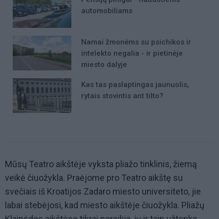
automobiliams
Namai žmonėms su psichikos ir
intelekto negalia - ir pietinėje
miesto dalyje
Kas tas paslaptingas jaunuolis,
rytais stovintis ant tilto?
Mūsų Teatro aikštėje vyksta pliažo tinklinis, žiemą
veikė čiuožykla. Praėjome pro Teatro aikštę su
svečiais iš Kroatijos Zadaro miesto universiteto, jie
labai stebėjosi, kad miesto aikštėje čiuožykla. Pliažų
Klaipėdos aikštėse tikrai nereikia, jų ir taip užtenka.