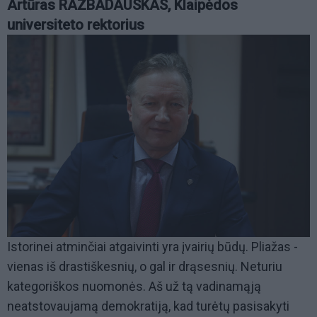
Artūras RAZBADAUSKAS, Klaipėdos
universiteto rektorius
Istorinei atminčiai atgaivinti yra įvairių būdų. Pliažas -
vienas iš drastiškesnių, o gal ir drąsesnių. Neturiu
kategoriškos nuomonės. Aš už tą vadinamąją
neatstovaujamą demokratiją, kad turėtų pasisakyti