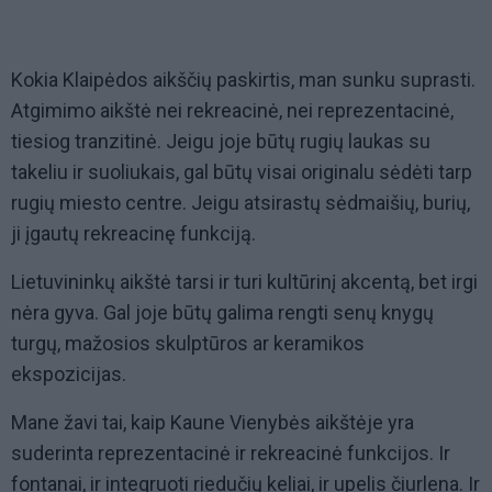
Kokia Klaipėdos aikščių paskirtis, man sunku suprasti.
Atgimimo aikštė nei rekreacinė, nei reprezentacinė,
tiesiog tranzitinė. Jeigu joje būtų rugių laukas su
takeliu ir suoliukais, gal būtų visai originalu sėdėti tarp
rugių miesto centre. Jeigu atsirastų sėdmaišių, burių,
ji įgautų rekreacinę funkciją.
Lietuvininkų aikštė tarsi ir turi kultūrinį akcentą, bet irgi
nėra gyva. Gal joje būtų galima rengti senų knygų
turgų, mažosios skulptūros ar keramikos
ekspozicijas.
Mane žavi tai, kaip Kaune Vienybės aikštėje yra
suderinta reprezentacinė ir rekreacinė funkcijos. Ir
fontanai, ir integruoti riedučių keliai, ir upelis čiurlena. Ir