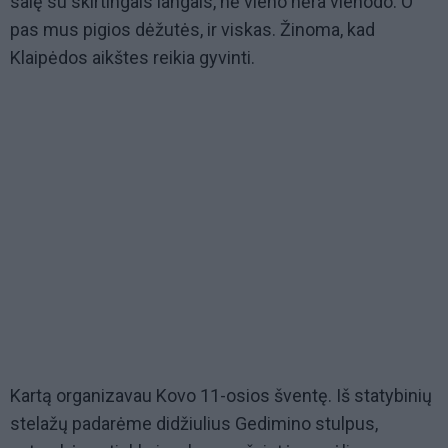
salę su skirtingais langais, nė vieno nėra vienodo. O
pas mus pigios dėžutės, ir viskas. Žinoma, kad
Klaipėdos aikštes reikia gyvinti.
Kartą organizavau Kovo 11-osios šventę. Iš statybinių
stelažų padarėme didžiulius Gedimino stulpus,