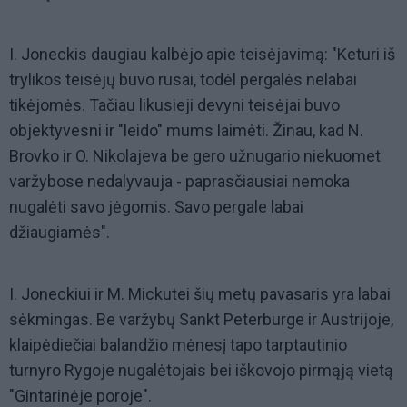
I. Joneckis daugiau kalbėjo apie teisėjavimą: "Keturi iš
trylikos teisėjų buvo rusai, todėl pergalės nelabai
tikėjomės. Tačiau likusieji devyni teisėjai buvo
objektyvesni ir "leido" mums laimėti. Žinau, kad N.
Brovko ir O. Nikolajeva be gero užnugario niekuomet
varžybose nedalyvauja - paprasčiausiai nemoka
nugalėti savo jėgomis. Savo pergale labai
džiaugiamės".
I. Joneckiui ir M. Mickutei šių metų pavasaris yra labai
sėkmingas. Be varžybų Sankt Peterburge ir Austrijoje,
klaipėdiečiai balandžio mėnesį tapo tarptautinio
turnyro Rygoje nugalėtojais bei iškovojo pirmąją vietą
"Gintarinėje poroje".