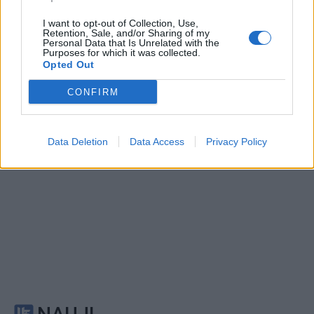
Sportas
Sportas
Lietuvos čempionų
„Neptūnas“ atsisveikino
I want to opt-out of Collection, Use,
Retention, Sale, and/or Sharing of my
klaipėdiečių sveikata
su aukštaūgiu
Personal Data that Is Unrelated with the
Purposes for which it was collected.
rūpinsis naujas komandos
Opted Out
narys
CONFIRM
Data Deletion
Data Access
Privacy Policy