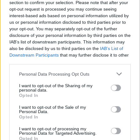
section to confirm your selection. Please note that after your
opt-out request is processed you may continue seeing
interest-based ads based on personal information utilized by
us or personal information disclosed to third parties prior to
your opt-out. You may separately opt-out of the further
disclosure of your personal information by third parties on the
IAB’s list of downstream participants. This information may
also be disclosed by us to third parties on the
IAB’s List of
Sportas
Sportas
Downstream Participants
that may further disclose it to other
Aiškėja Modesto
Klaipėdos paplūdimių
third parties.
Paulausko skulptūros
gelbėtojai – Lietuvos
pastatymo data:
čempionai: Juodkrantėje
Personal Data Processing Opt Outs
nuomonę apie ją išsakė ir
iškovojo pirmąją vietą
I want to opt-out of the Sharing of my
pats olimpinis čempionas
personal data.
Opted In
I want to opt-out of the Sale of my
Personal Data.
Opted In
I want to opt-out of processing my
Personal Data for Targeted Advertising.
Opted In