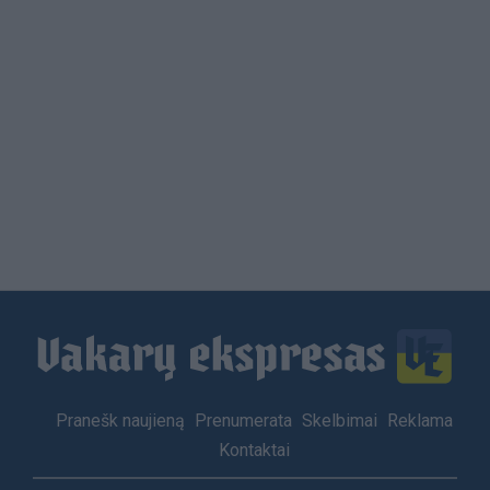
Load
More
Footer
Pranešk naujieną
Prenumerata
Skelbimai
Reklama
menu
Kontaktai