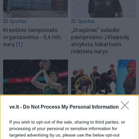
Sportas
Sportas
Krepšinio čempionato
„Dragūnas“ sulaukė
organizavimui - 0,4 mln.
pastiprinimo: į Klaipėdą
eurų
(1)
atvyksta Sakartvelo
rinktinės narys
Sportas
Sportas
ve.lt -
Do Not Process My Personal Information
Problemos tęsiasi:
Po rasizmo skandalo
iškritus Butkevičiui, į
prabilo pasaulio
If you wish to opt-out of the sale, sharing to third parties, or
rinktinę kviečiamas
čempionei kenkęs lietuvis,
processing of your personal or sensitive information for
„Juventus“ puolėjas
jo veiksmus tirs policija
targeted advertising by us, please use the below opt-out