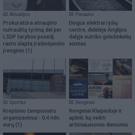
Aktualijos
Pasaulis
Prokuratūra atnaujino
Dingus elektrai ryšių
nutrauktą tyrimą dėl per
centre, didelėje Anglijos
LSDP tarybos posėdį
dalyje sutriko geležinkelių
rasto slapta įrašinėjančio
eismas
įrenginio
(1)
Sportas
Renginiai
Krepšinio čempionato
Renginiai Klaipėdoje ir
organizavimui - 0,4 mln.
aplink: ką veikti
eurų
(1)
artimiausiomis dienomis