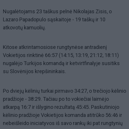
Nugalėtojams 23 taškus pelnė Nikolajas Zisis, o
Lazaro Papadopulo sąskaitoje - 19 taškų ir 10
atkovotų kamuolių.
Kitose atkrintamosiose rungtynėse antradienį
Vokietijos rinktinė 66:57 (14:15, 13:19, 21:12, 18:11)
nugalėjo Turkijos komandą ir ketvirtfinalyje susitiks
su Slovėnijos krepšininkais.
Po dviejų kėlinių turkai pirmavo 34:27, o trečiojo kėlinio
pradžioje - 38:29. Tačiau po to vokiečiai laimėjo
atkarpą 16:7 ir išlygino rezultatą 45:45. Paskutiniojo
kėlinio pradžioje Vokietijos komanda atitrūko 56:46 ir
nebeišleido iniciatyvos iš savo rankų iki pat rungtynių