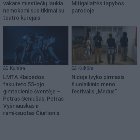
vakare miestiečių laukia
Mitigailaitės tapybos
nemokami susitikimai su
parodoje
teatro kūrėjais
Kultūra
Kultūra
LMTA Klaipėdos
Nidoje įvyko pirmasis
fakulteto 55-ojo
šiuolaikinio meno
gimtadienio šventėje –
festivalis „Medus“
Petras Geniušas, Petras
Vyšniauskas ir
remiksuotas Čiurlionis