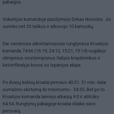
pabaigos.
Vokietijos komandoje pasižymėjo Dirkas Novickis. Jis
surinko net 33 taškus ir atkovojo 10 kamuolių.
Dar vieneriose atkrintamosiose rungtynėse Kroatijos
komanda 74:66 (16:19, 24:12, 15:21, 19:14) nugalėjo
olimpinius vicečempionus Italijos krepšininkus ir
ketvirtfinalyje kovos su Ispanijos ekipa.
Po dviejų kėlinių kroatai pirmavo 40:31. 31 min. italai
sumažino skirtumą iki minimumo - 54:55. Bet po to
Kroatijos komanda laimėjo atkarpą 9:0 ir atitrūko
64:54. Rungtynių pabaigoje kroatai išlaikė savo
persvarą.