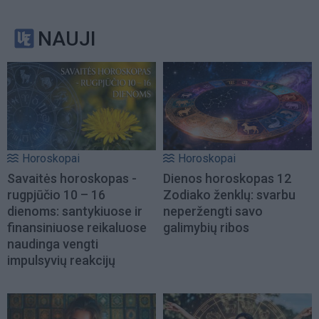
NAUJI
Horoskopai
Horoskopai
Savaitės horoskopas -
Dienos horoskopas 12
rugpjūčio 10 – 16
Zodiako ženklų: svarbu
dienoms: santykiuose ir
neperžengti savo
finansiniuose reikaluose
galimybių ribos
naudinga vengti
impulsyvių reakcijų