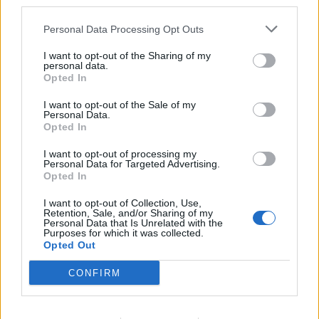
third parties.
Personal Data Processing Opt Outs
I want to opt-out of the Sharing of my
personal data.
Opted In
I want to opt-out of the Sale of my
Sportas
Sportas
Personal Data.
Opted In
Aiškėja Modesto
Klaipėdos paplūdimių
Paulausko skulptūros
gelbėtojai – Lietuvos
I want to opt-out of processing my
pastatymo data:
čempionai: Juodkrantėje
Personal Data for Targeted Advertising.
Opted In
nuomonę apie ją išsakė ir
iškovojo pirmąją vietą
pats olimpinis čempionas
I want to opt-out of Collection, Use,
Retention, Sale, and/or Sharing of my
Personal Data that Is Unrelated with the
Purposes for which it was collected.
Opted Out
CONFIRM
Sportas
Sportas