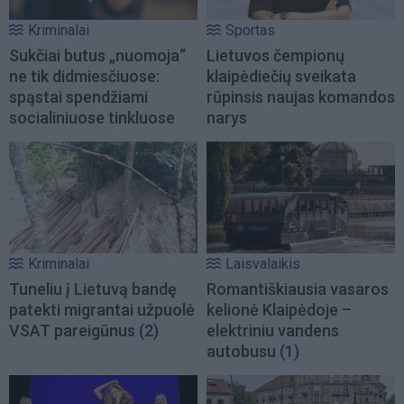
Kriminalai
Sportas
Sukčiai butus „nuomoja“
Lietuvos čempionų
ne tik didmiesčiuose:
klaipėdiečių sveikata
spąstai spendžiami
rūpinsis naujas komandos
socialiniuose tinkluose
narys
Kriminalai
Laisvalaikis
Tuneliu į Lietuvą bandę
Romantiškiausia vasaros
patekti migrantai užpuolė
kelionė Klaipėdoje –
VSAT pareigūnus
(2)
elektriniu vandens
autobusu
(1)