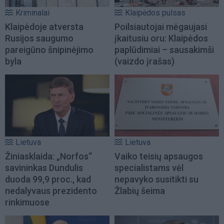
Kriminalai
Klaipėdos pulsas
Klaipėdoje atversta
Poilsiautojai mėgaujasi
Rusijos saugumo
įkaitusiu oru: Klaipėdos
pareigūno šnipinėjimo
paplūdimiai – sausakimši
byla
(vaizdo įrašas)
Lietuva
Lietuva
Žiniasklaida: „Norfos“
Vaiko teisių apsaugos
savininkas Dundulis
specialistams vėl
duoda 99,9 proc., kad
nepavyko susitikti su
nedalyvaus prezidento
Žlabių šeima
rinkimuose