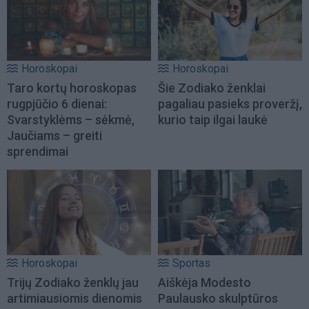
Horoskopai
Horoskopai
Taro kortų horoskopas
Šie Zodiako ženklai
rugpjūčio 6 dienai:
pagaliau pasieks proveržį,
Svarstyklėms – sėkmė,
kurio taip ilgai laukė
Jaučiams – greiti
sprendimai
Horoskopai
Sportas
Trijų Zodiako ženklų jau
Aiškėja Modesto
artimiausiomis dienomis
Paulausko skulptūros