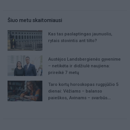
Šiuo metu skaitomiausi
Kas tas paslaptingas jaunuolis,
rytais stovintis ant tilto?
Austėjos Landsbergienės gyvenime
– netikėta ir didžiulė naujiena:
prireikė 7 metų
Taro kortų horoskopas rugpjūčio 5
dienai: Vėžiams – balanso
paieškos, Avinams – svarbūs
patarimai