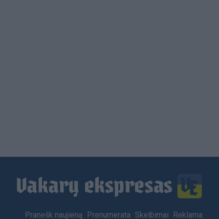
Load
More
Footer
Pranešk naujieną
Prenumerata
Skelbimai
Reklama