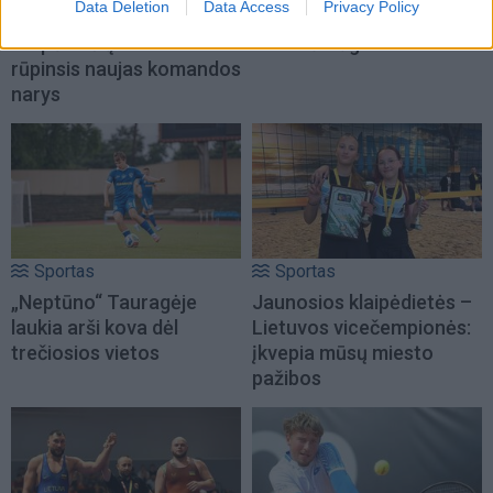
Data Deletion
Data Access
Privacy Policy
Lietuvos čempionų
„Neptūnas“ atsisveikino
klaipėdiečių sveikata
su aukštaūgiu
rūpinsis naujas komandos
narys
Sportas
Sportas
„Neptūno“ Tauragėje
Jaunosios klaipėdietės –
laukia arši kova dėl
Lietuvos vicečempionės:
trečiosios vietos
įkvepia mūsų miesto
pažibos