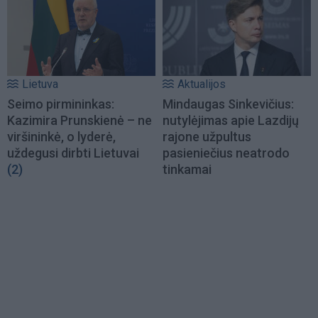
Lietuva
Aktualijos
Seimo pirmininkas:
Mindaugas Sinkevičius:
Kazimira Prunskienė – ne
nutylėjimas apie Lazdijų
viršininkė, o lyderė,
rajone užpultus
uždegusi dirbti Lietuvai
pasieniečius neatrodo
(2)
tinkamai