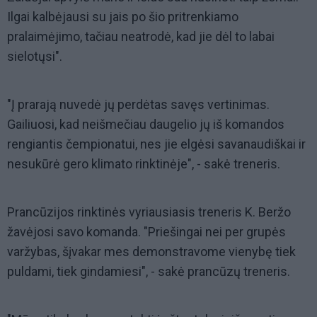
Ilgai kalbėjausi su jais po šio pritrenkiamo
pralaimėjimo, tačiau neatrodė, kad jie dėl to labai
sielotųsi".
"Į prarają nuvedė jų perdėtas savęs vertinimas.
Gailiuosi, kad neišmečiau daugelio jų iš komandos
rengiantis čempionatui, nes jie elgėsi savanaudiškai ir
nesukūrė gero klimato rinktinėje", - sakė treneris.
Prancūzijos rinktinės vyriausiasis treneris K. Beržo
žavėjosi savo komanda. "Priešingai nei per grupės
varžybas, šįvakar mes demonstravome vienybę tiek
puldami, tiek gindamiesi", - sakė prancūzų treneris.