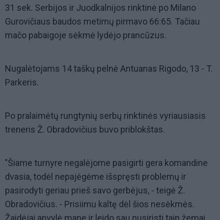
31 sek. Serbijos ir Juodkalnijos rinktinė po Milano
Gurovičiaus baudos metimų pirmavo 66:65. Tačiau
mačo pabaigoje sėkmė lydėjo prancūzus.
Nugalėtojams 14 taškų pelnė Antuanas Rigodo, 13 - T.
Parkeris.
Po pralaimėtų rungtynių serbų rinktinės vyriausiasis
treneris Ž. Obradovičius buvo priblokštas.
"Šiame turnyre negalėjome pasigirti gera komandine
dvasia, todėl nepajėgėme išspręsti problemų ir
pasirodyti geriau prieš savo gerbėjus, - teigė Ž.
Obradovičius. - Prisiimu kaltę dėl šios nesėkmės.
Žaidėjai apvylė mane ir leido sau nusiristi taip žemai.