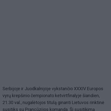
Serbijoje ir Juodkalnijoje vykstančio XXXIV Europos
vyrų krepšinio čempionato ketvirtfinalyje šiandien,
21.30 val., nugalėtojos titulą ginanti Lietuvos rinktinė
susitiks su Prancūzijos komanda. Šį susitikimą