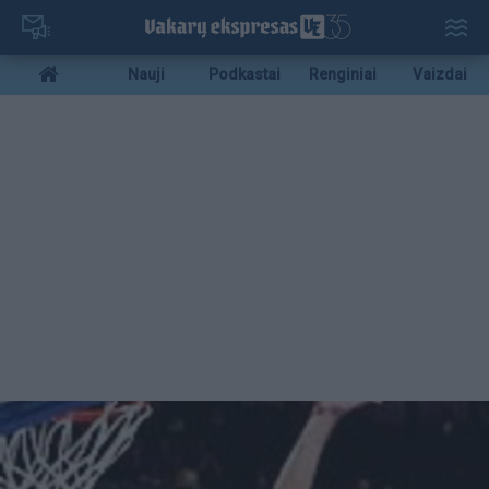
Pereiti
į
pagrindinį
Mobile
Nauji
Podkastai
Renginiai
Vaizdai
turinį
menu
bottom