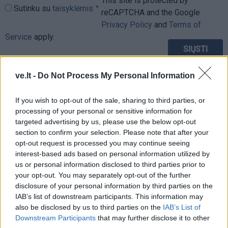
This site is protected by
Sutinku su
taisyklėmis
reCAPTCHA and the Google
Privacy Policy
and
Terms of
Service
apply.
ve.lt -
Do Not Process My Personal Information
If you wish to opt-out of the sale, sharing to third parties, or
processing of your personal or sensitive information for
targeted advertising by us, please use the below opt-out
section to confirm your selection. Please note that after your
opt-out request is processed you may continue seeing
interest-based ads based on personal information utilized by
us or personal information disclosed to third parties prior to
your opt-out. You may separately opt-out of the further
disclosure of your personal information by third parties on the
IAB’s list of downstream participants. This information may
also be disclosed by us to third parties on the
IAB’s List of
TAIP PAT SKAITYKITE
Downstream Participants
that may further disclose it to other