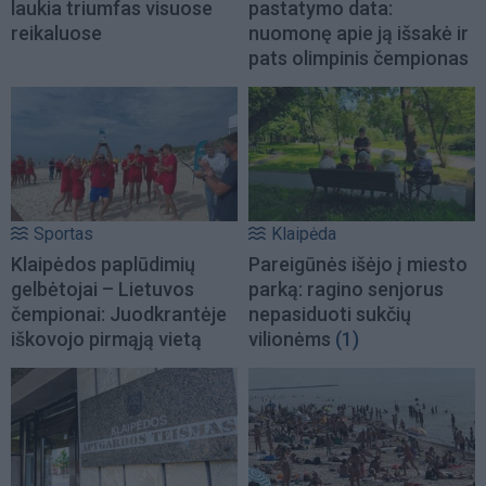
laukia triumfas visuose
pastatymo data:
reikaluose
nuomonę apie ją išsakė ir
pats olimpinis čempionas
Sportas
Klaipėda
Klaipėdos paplūdimių
Pareigūnės išėjo į miesto
gelbėtojai – Lietuvos
parką: ragino senjorus
čempionai: Juodkrantėje
nepasiduoti sukčių
iškovojo pirmąją vietą
vilionėms
(1)