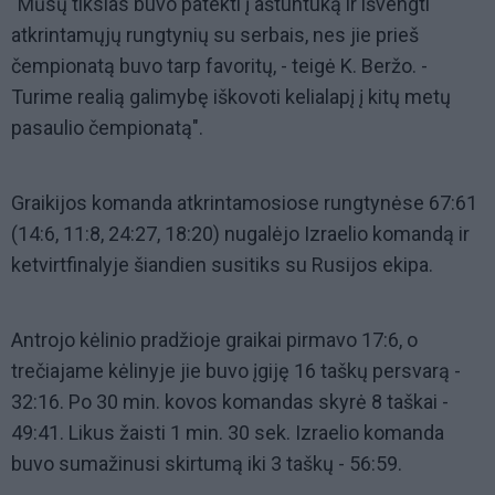
"Mūsų tikslas buvo patekti į aštuntuką ir išvengti
atkrintamųjų rungtynių su serbais, nes jie prieš
čempionatą buvo tarp favoritų, - teigė K. Beržo. -
Turime realią galimybę iškovoti kelialapį į kitų metų
pasaulio čempionatą".
Graikijos komanda atkrintamosiose rungtynėse 67:61
(14:6, 11:8, 24:27, 18:20) nugalėjo Izraelio komandą ir
ketvirtfinalyje šiandien susitiks su Rusijos ekipa.
Antrojo kėlinio pradžioje graikai pirmavo 17:6, o
trečiajame kėlinyje jie buvo įgiję 16 taškų persvarą -
32:16. Po 30 min. kovos komandas skyrė 8 taškai -
49:41. Likus žaisti 1 min. 30 sek. Izraelio komanda
buvo sumažinusi skirtumą iki 3 taškų - 56:59.