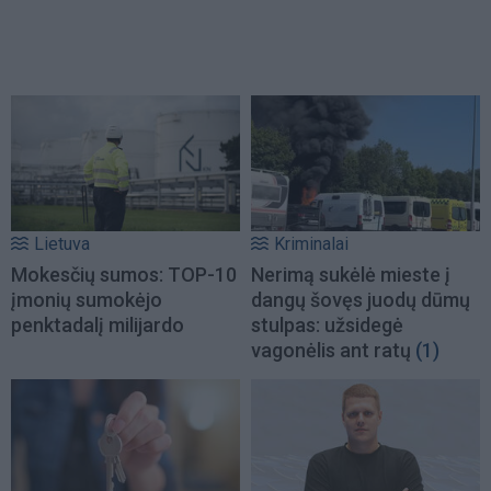
Lietuva
Kriminalai
Mokesčių sumos: TOP-10
Nerimą sukėlė mieste į
įmonių sumokėjo
dangų šovęs juodų dūmų
penktadalį milijardo
stulpas: užsidegė
vagonėlis ant ratų
(1)