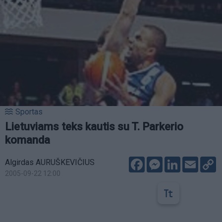
Sportas
Lietuviams teks kautis su T. Parkerio
komanda
Facebook
Messenger
LinkedIn
Email
C
Algirdas AURUŠKEVIČIUS
L
2005-09-22 12:00