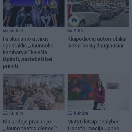
Kultūra
Auto
Iki skausmo atviras
Klaipėdiečių automobiliai:
spektaklis „Jaunuolio
kiek ir kokių daugiausiai
kambaryje“ kviečia
išgirsti, pastebėti bei
priimti
Kultūra
Kultūra
Klaipėdoje prasidėjo
Matyti kitaip: realybės
„Jauno teatro dienos“:
transformacija Ugnės