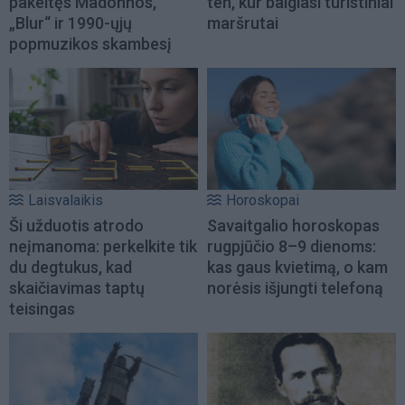
pakeitęs Madonnos,
ten, kur baigiasi turistiniai
„Blur“ ir 1990-ųjų
maršrutai
popmuzikos skambesį
Laisvalaikis
Horoskopai
Ši užduotis atrodo
Savaitgalio horoskopas
neįmanoma: perkelkite tik
rugpjūčio 8–9 dienoms:
du degtukus, kad
kas gaus kvietimą, o kam
skaičiavimas taptų
norėsis išjungti telefoną
teisingas