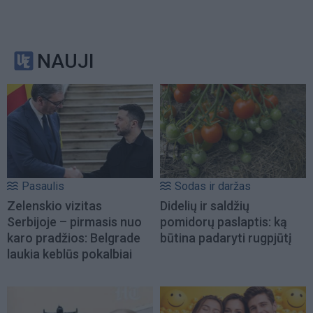
NAUJI
Pasaulis
Sodas ir daržas
Zelenskio vizitas
Didelių ir saldžių
Serbijoje – pirmasis nuo
pomidorų paslaptis: ką
karo pradžios: Belgrade
būtina padaryti rugpjūtį
laukia keblūs pokalbiai