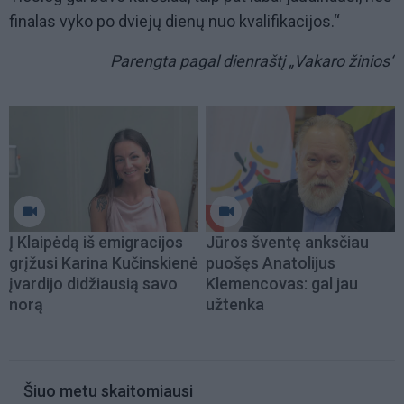
finalas vyko po dviejų dienų nuo kvalifikacijos.“
Parengta pagal dienraštį „Vakaro žinios“
Į Klaipėdą iš emigracijos
Jūros šventę anksčiau
grįžusi Karina Kučinskienė
puošęs Anatolijus
įvardijo didžiausią savo
Klemencovas: gal jau
norą
užtenka
Šiuo metu skaitomiausi