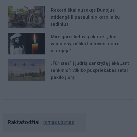
Rekordiškai nusekęs Dunojus
atidengė II pasaulinio karo laikų
radinius
Mirė garsi lietuvių aktorė: „Jos
vaidmenys išliks Lietuvos teatro
istorijoje“
„Fūristas“ į judrią sankryžą įlėkė „ant
rankinio“: vilkiko puspriekabės ratai
pakilo į orą
Raktažodžiai
romas ubartas