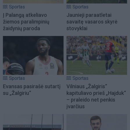
Sportas
Sportas
Į Palangą atkeliavo
Jaunieji paraatletai
žiemos paralimpinių
savaitę vasaros skyrė
žaidynių paroda
stovyklai
Sportas
Sportas
Evansas pasirašė sutartį
Vilniaus „Žalgiris“
su „Žalgiriu“
kapituliavo prieš „Hajduk“
– praleido net penkis
įvarčius