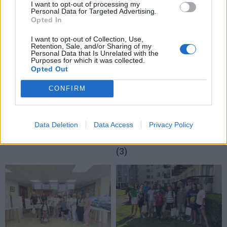
TAIP PAT SKAITYKITE
I want to opt-out of processing my
Personal Data for Targeted Advertising.
Opted In
I want to opt-out of Collection, Use,
Retention, Sale, and/or Sharing of my
Personal Data that Is Unrelated with the
Purposes for which it was collected.
Opted Out
CONFIRM
Sportas
Sportas
Savaitgalį Klaipėdoje -
Rimas Kurtinaitis
daug sporto: veiksmas
paskelbė Lietuvos
Data Deletion
Data Access
Privacy Policy
virs penkiose skirtingose
rinktinės kandidatus:
miesto vietose
sąraše - du klaipėdiečiai
(3)