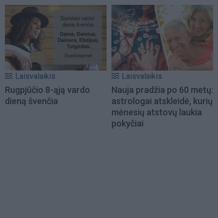
Laisvalaikis
Laisvalaikis
Rugpjūčio 8-ąją vardo
Nauja pradžia po 60 metų:
dieną švenčia
astrologai atskleidė, kurių
mėnesių atstovų laukia
pokyčiai