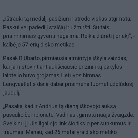
„Ištrauki tą medalį, pasižiūri ir atrodo viskas atgimsta.
Paskui vėl padedi į stalčių ir užmiršti. Su tais
prisiminimais gyventi negalima. Reikia žiūrėti į priekį“, -
kalbėjo 57-erių disko metikas.
Pasak R.Ubarto, pirmiausia atmintyje iškyla vaizdas,
kai jam stovint ant aukščiausio prizininkų pakylos
laiptelio buvo grojamas Lietuvos himnas.
Lengvaatletis dar ir dabar prisimena tuomet užplūdusį
jaudulį.
„Pasaka, kad ir Andrius tą dieną iškovojo auksą
pasaulio čempionate. Vadinasi, gimsta nauja žvaigždė.
Sveikinu jį. Jis ilgai ėjo link šio tikslo per sunkumus ir
traumas. Manau, kad 26 metai yra disko metiko