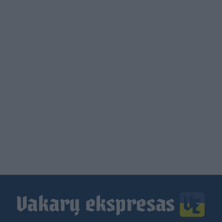
Load
More