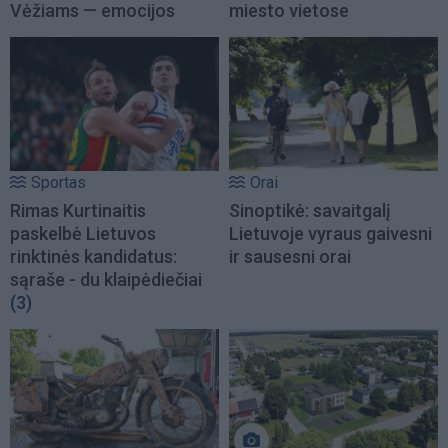
Vėžiams — emocijos
miesto vietose
Sportas
Orai
Rimas Kurtinaitis
Sinoptikė: savaitgalį
paskelbė Lietuvos
Lietuvoje vyraus gaivesni
rinktinės kandidatus:
ir sausesni orai
sąraše - du klaipėdiečiai
(3)