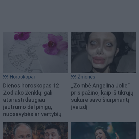
Horoskopai
Žmonės
Dienos horoskopas 12
„Zombė Angelina Jolie“
Zodiako ženklų: gali
prisipažino, kaip iš tikrųjų
atsirasti daugiau
sukūrė savo šiurpinantį
jautrumo dėl pinigų,
įvaizdį
nuosavybės ar vertybių