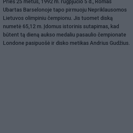
Prieš 25 metus, 1992 m. rugpjūčio 5 d., Romas
Ubartas Barselonoje tapo pirmuoju Nepriklausomos
Lietuvos olimpiniu čempionu. Jis tuomet diską
numetė 65,12 m. Įdomus istorinis sutapimas, kad
būtent tą dieną aukso medaliu pasaulio čempionate
Londone pasipuošė ir disko metikas Andrius Gudžius.