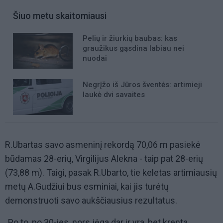
Šiuo metu skaitomiausi
Pelių ir žiurkių baubas: kas
graužikus gąsdina labiau nei
nuodai
Negrįžo iš Jūros šventės: artimieji
laukė dvi savaites
R.Ubartas savo asmeninį rekordą 70,06 m pasiekė
būdamas 28-erių, Virgilijus Alekna - taip pat 28-erių
(73,88 m). Taigi, pasak R.Ubarto, tie keletas artimiausių
metų A.Gudžiui bus esminiai, kai jis turėtų
demonstruoti savo aukščiausius rezultatus.
„Po to, po 30-ies, nors jėga dar ir yra, bet krenta