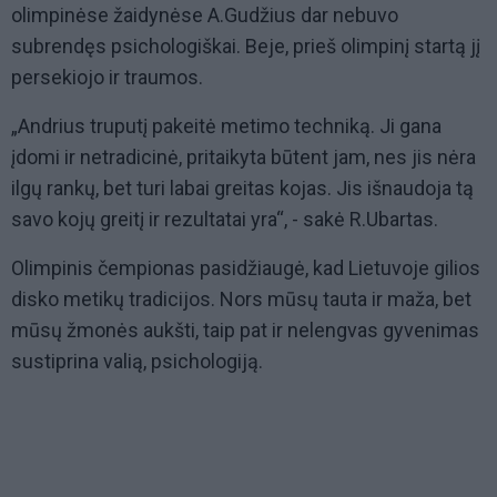
olimpinėse žaidynėse A.Gudžius dar nebuvo
subrendęs psichologiškai. Beje, prieš olimpinį startą jį
persekiojo ir traumos.
„Andrius truputį pakeitė metimo techniką. Ji gana
įdomi ir netradicinė, pritaikyta būtent jam, nes jis nėra
ilgų rankų, bet turi labai greitas kojas. Jis išnaudoja tą
savo kojų greitį ir rezultatai yra“, - sakė R.Ubartas.
Olimpinis čempionas pasidžiaugė, kad Lietuvoje gilios
disko metikų tradicijos. Nors mūsų tauta ir maža, bet
mūsų žmonės aukšti, taip pat ir nelengvas gyvenimas
sustiprina valią, psichologiją.