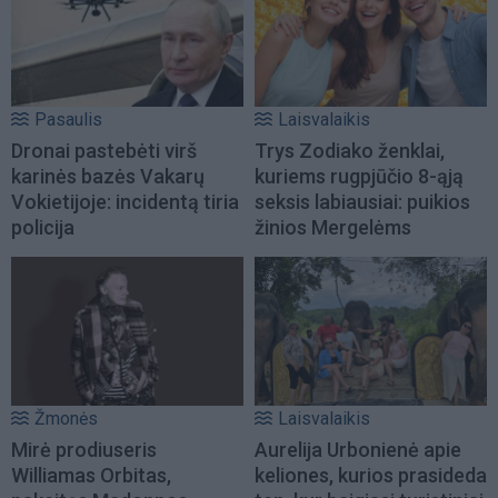
Pasaulis
Laisvalaikis
Dronai pastebėti virš
Trys Zodiako ženklai,
karinės bazės Vakarų
kuriems rugpjūčio 8-ąją
Vokietijoje: incidentą tiria
seksis labiausiai: puikios
policija
žinios Mergelėms
Žmonės
Laisvalaikis
Mirė prodiuseris
Aurelija Urbonienė apie
Williamas Orbitas,
keliones, kurios prasideda