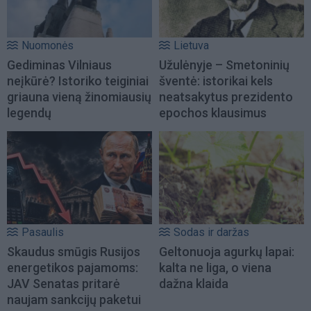
Nuomonės
Lietuva
Gediminas Vilniaus
Užulėnyje – Smetoninių
neįkūrė? Istoriko teiginiai
šventė: istorikai kels
griauna vieną žinomiausių
neatsakytus prezidento
legendų
epochos klausimus
Pasaulis
Sodas ir daržas
Skaudus smūgis Rusijos
Geltonuoja agurkų lapai:
energetikos pajamoms:
kalta ne liga, o viena
JAV Senatas pritarė
dažna klaida
naujam sankcijų paketui