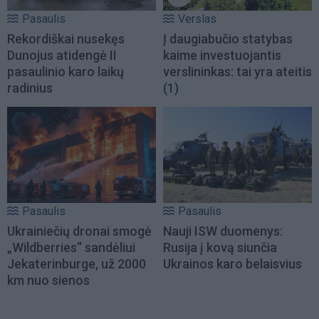
Pasaulis
Verslas
Rekordiškai nusekęs
Į daugiabučio statybas
Dunojus atidengė II
kaime investuojantis
pasaulinio karo laikų
verslininkas: tai yra ateitis
radinius
(1)
Pasaulis
Pasaulis
Ukrainiečių dronai smogė
Nauji ISW duomenys:
„Wildberries“ sandėliui
Rusija į kovą siunčia
Jekaterinburge, už 2000
Ukrainos karo belaisvius
km nuo sienos