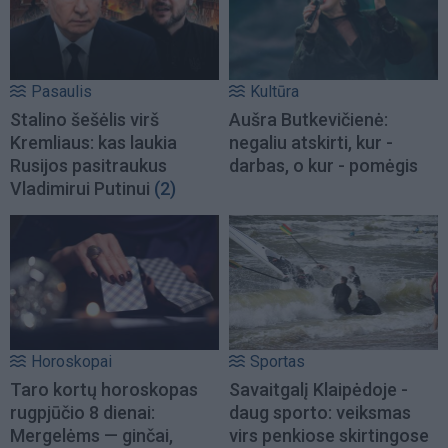
Pasaulis
Kultūra
Stalino šešėlis virš
Aušra Butkevičienė:
Kremliaus: kas laukia
negaliu atskirti, kur -
Rusijos pasitraukus
darbas, o kur - pomėgis
Vladimirui Putinui
(2)
Horoskopai
Sportas
Taro kortų horoskopas
Savaitgalį Klaipėdoje -
rugpjūčio 8 dienai:
daug sporto: veiksmas
Mergelėms — ginčai,
virs penkiose skirtingose