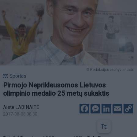
© Redakcijos archyvo nuotr.
Sportas
Pirmojo Nepriklausomos Lietuvos
olimpinio medalio 25 metų sukaktis
Facebook
Messenger
LinkedIn
Email
C
Aistė LABINAITĖ
L
2017-08-08 08:30