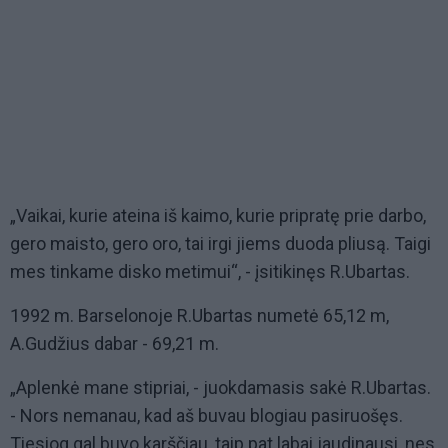
„Vaikai, kurie ateina iš kaimo, kurie pripratę prie darbo,
gero maisto, gero oro, tai irgi jiems duoda pliusą. Taigi
mes tinkame disko metimui“, - įsitikinęs R.Ubartas.
1992 m. Barselonoje R.Ubartas numetė 65,12 m,
A.Gudžius dabar - 69,21 m.
„Aplenkė mane stipriai, - juokdamasis sakė R.Ubartas.
- Nors nemanau, kad aš buvau blogiau pasiruošęs.
Tiesiog gal buvo karščiau, taip pat labai jaudinausi, nes