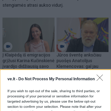
stengiamės atrasi aukso vidurį.
Į Klaipėdą iš emigracijos
Jūros šventę anksčiau
grįžusi Karina Kučinskienė
puošęs Anatolijus
įvardijo didžiausią savo
Klemencovas: gal jau
norą
užtenka
ve.lt -
Do Not Process My Personal Information
If you wish to opt-out of the sale, sharing to third parties, or
Šiuo metu skaitomiausi
processing of your personal or sensitive information for
targeted advertising by us, please use the below opt-out
section to confirm your selection. Please note that after your
Dienos horoskopas 12 Zodiako