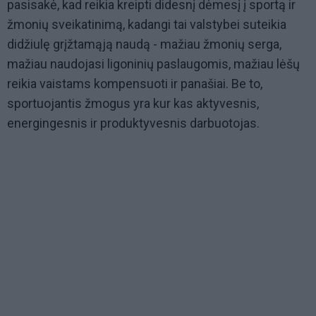
pasisakė, kad reikia kreipti didesnį dėmesį į sportą ir
žmonių sveikatinimą, kadangi tai valstybei suteikia
didžiulę grįžtamąją naudą - mažiau žmonių serga,
mažiau naudojasi ligoninių paslaugomis, mažiau lėšų
reikia vaistams kompensuoti ir panašiai. Be to,
sportuojantis žmogus yra kur kas aktyvesnis,
energingesnis ir produktyvesnis darbuotojas.