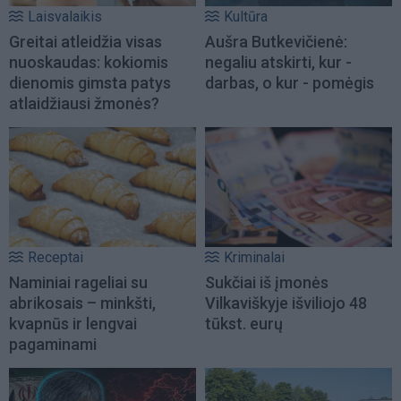
Laisvalaikis
Kultūra
Greitai atleidžia visas
Aušra Butkevičienė:
nuoskaudas: kokiomis
negaliu atskirti, kur -
dienomis gimsta patys
darbas, o kur - pomėgis
atlaidžiausi žmonės?
Receptai
Kriminalai
Naminiai rageliai su
Sukčiai iš įmonės
abrikosais – minkšti,
Vilkaviškyje išviliojo 48
kvapnūs ir lengvai
tūkst. eurų
pagaminami