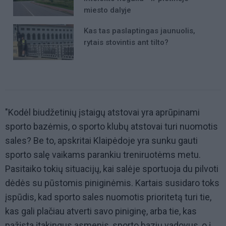
miesto dalyje
Kas tas paslaptingas jaunuolis,
rytais stovintis ant tilto?
"Kodėl biudžetinių įstaigų atstovai yra aprūpinami
sporto bazėmis, o sporto klubų atstovai turi nuomotis
sales? Be to, apskritai Klaipėdoje yra sunku gauti
sporto salę vaikams parankiu treniruotėms metu.
Pasitaiko tokių situacijų, kai salėje sportuoja du pilvoti
dėdės su pūstomis piniginėmis. Kartais susidaro toks
įspūdis, kad sporto sales nuomotis prioritetą turi tie,
kas gali plačiau atverti savo piniginę, arba tie, kas
pažįsta įtakingus asmenis, sporto bazių vadovus, o į