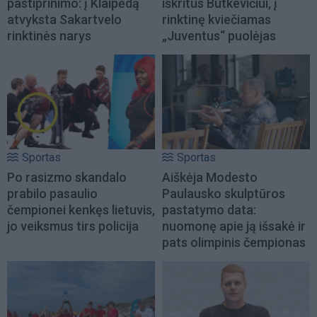
pastiprinimo: į Klaipėdą
iškritus Butkevičiui, į
atvyksta Sakartvelo
rinktinę kviečiamas
rinktinės narys
„Juventus“ puolėjas
Sportas
Sportas
Po rasizmo skandalo
Aiškėja Modesto
prabilo pasaulio
Paulausko skulptūros
čempionei kenkęs lietuvis,
pastatymo data:
jo veiksmus tirs policija
nuomonę apie ją išsakė ir
pats olimpinis čempionas