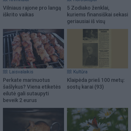
Vilniaus rajone pro langą
5 Zodiako ženklai,
iškrito vaikas
kuriems finansiškai sekasi
geriausiai iš visų
Laisvalaikis
Kultūra
Perkate marinuotus
Klaipėda prieš 100 metų:
šašlykus? Viena etiketės
sostų karai (93)
eilutė gali sutaupyti
beveik 2 eurus