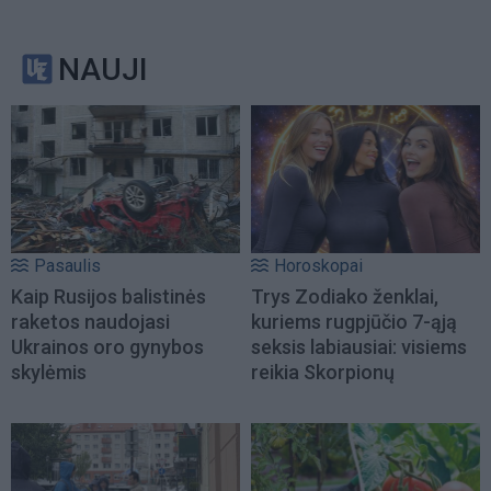
NAUJI
Pasaulis
Horoskopai
Kaip Rusijos balistinės
Trys Zodiako ženklai,
raketos naudojasi
kuriems rugpjūčio 7-ąją
Ukrainos oro gynybos
seksis labiausiai: visiems
skylėmis
reikia Skorpionų