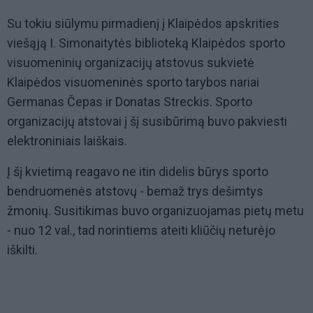
Su tokiu siūlymu pirmadienį į Klaipėdos apskrities
viešąją I. Simonaitytės biblioteką Klaipėdos sporto
visuomeninių organizacijų atstovus sukvietė
Klaipėdos visuomeninės sporto tarybos nariai
Germanas Čepas ir Donatas Streckis. Sporto
organizacijų atstovai į šį susibūrimą buvo pakviesti
elektroniniais laiškais.
Į šį kvietimą reagavo ne itin didelis būrys sporto
bendruomenės atstovų - bemaž trys dešimtys
žmonių. Susitikimas buvo organizuojamas pietų metu
- nuo 12 val., tad norintiems ateiti kliūčių neturėjo
iškilti.