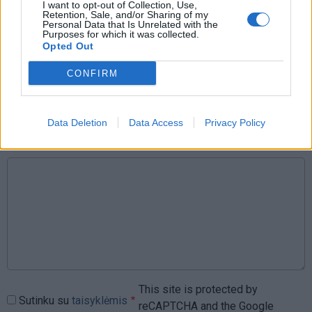
I want to opt-out of Collection, Use,
Retention, Sale, and/or Sharing of my
Personal Data that Is Unrelated with the
Purposes for which it was collected.
Rašyti komentarą
Opted Out
CONFIRM
Jūsų vardas
Data Deletion
Data Access
Privacy Policy
Komentaras
This site is protected by
Sutinku su
taisyklėmis
reCAPTCHA and the Google