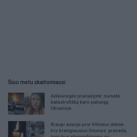
Šiuo metu skaitomiausi
Aiškiaregės pranašystė: numatė
katastrofišką karo pabaigą
Ukrainoje
Kraupi avarija prie Vilniaus atėmė
tris brangiausius žmones: pranešė,
kaip bus atsisveikinama su