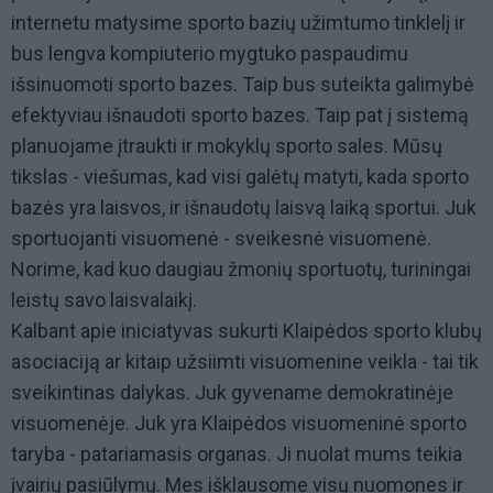
internetu matysime sporto bazių užimtumo tinklelį ir
bus lengva kompiuterio mygtuko paspaudimu
išsinuomoti sporto bazes. Taip bus suteikta galimybė
efektyviau išnaudoti sporto bazes. Taip pat į sistemą
planuojame įtraukti ir mokyklų sporto sales. Mūsų
tikslas - viešumas, kad visi galėtų matyti, kada sporto
bazės yra laisvos, ir išnaudotų laisvą laiką sportui. Juk
sportuojanti visuomenė - sveikesnė visuomenė.
Norime, kad kuo daugiau žmonių sportuotų, turiningai
leistų savo laisvalaikį.
Kalbant apie iniciatyvas sukurti Klaipėdos sporto klubų
asociaciją ar kitaip užsiimti visuomenine veikla - tai tik
sveikintinas dalykas. Juk gyvename demokratinėje
visuomenėje. Juk yra Klaipėdos visuomeninė sporto
taryba - patariamasis organas. Ji nuolat mums teikia
įvairių pasiūlymų. Mes išklausome visų nuomones ir