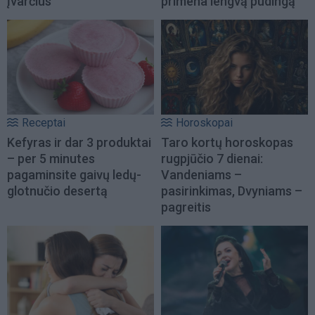
įvarčius
primena lengvą pudingą
Receptai
Horoskopai
Kefyras ir dar 3 produktai
Taro kortų horoskopas
– per 5 minutes
rugpjūčio 7 dienai:
pagaminsite gaivų ledų-
Vandeniams –
glotnučio desertą
pasirinkimas, Dvyniams –
pagreitis