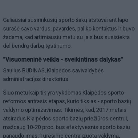
Galiausiai susirinkusių sporto šakų atstovai ant lapo
surašė savo vardus, pavardes, paliko kontaktus ir buvo
žadama, kad artimiausiu metu su jais bus susisiekta
dėl bendrų darbų tęstinumo.
"Visuomeninė veikla - sveikintinas dalykas"
Saulius BUDINAS, Klaipėdos savivaldybės
administracijos direktorius
Šiuo metu kaip tik yra vykdomas Klaipėdos sporto
reformos antrasis etapas, kurio tikslas - sporto bazių
valdymo optimizavimas. Tikimės, kad, 2017 metais
atsiradus Klaipėdos sporto bazių priežiūros centrui,
maždaug 10-20 proc. bus efektyvesnis sporto bazių
panaudojimas. Turėsime centralizuotą valdymą,