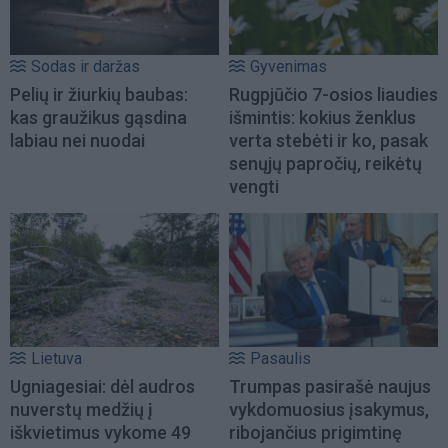
Sodas ir daržas
Gyvenimas
Pelių ir žiurkių baubas:
Rugpjūčio 7-osios liaudies
kas graužikus gąsdina
išmintis: kokius ženklus
labiau nei nuodai
verta stebėti ir ko, pasak
senųjų papročių, reikėtų
vengti
Lietuva
Pasaulis
Ugniagesiai: dėl audros
Trumpas pasirašė naujus
nuverstų medžių į
vykdomuosius įsakymus,
iškvietimus vykome 49
ribojančius prigimtinę