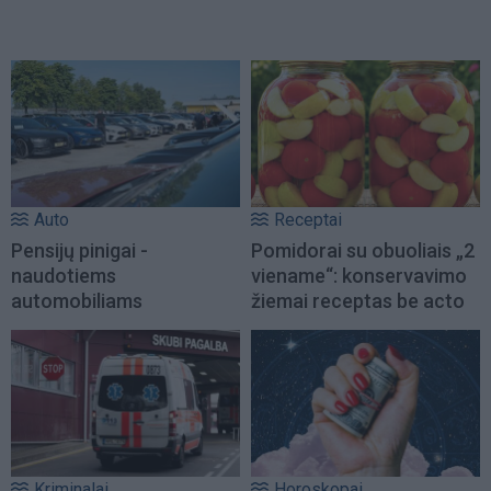
Auto
Receptai
Pensijų pinigai -
Pomidorai su obuoliais „2
naudotiems
viename“: konservavimo
automobiliams
žiemai receptas be acto
Kriminalai
Horoskopai