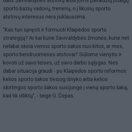
dalis Savivaldybės atstovų arba joms pavaldžių įstaigų
sporto bazių vadovų, trenerių, o į likusių sporto
atstovų interesus nėra įsiklausoma.
"Kas turi spręsti ir formuoti Klaipėdos sporto
strategiją? Ar kai kurie Savivaldybės žmonės, kurie net
nelabai skiria vienos sporto šakos nuo kitos, ar mes,
sporto bendruomenės atstovai? Siūlome vienytis ir
kovoti už savo teises, už savo darbo sąlygas. Nes
dabar situacija graudi - po Klaipėdos sporto reformos
kelios sporto šakos tiesiog išnyko arba kelios
skirtingos sporto šakos susijungė į vieną sporto šaką,
kad tik išliktų", - teigė G. Čepas.