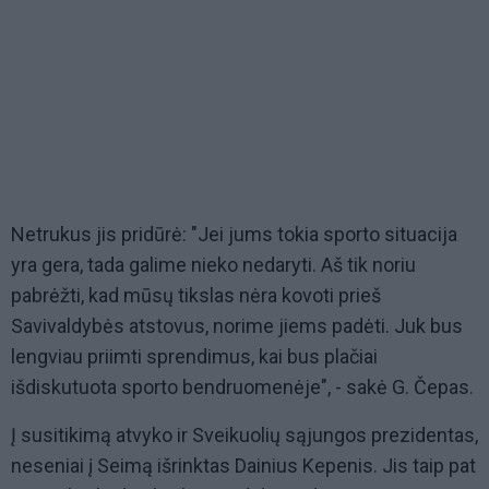
Netrukus jis pridūrė: "Jei jums tokia sporto situacija
yra gera, tada galime nieko nedaryti. Aš tik noriu
pabrėžti, kad mūsų tikslas nėra kovoti prieš
Savivaldybės atstovus, norime jiems padėti. Juk bus
lengviau priimti sprendimus, kai bus plačiai
išdiskutuota sporto bendruomenėje", - sakė G. Čepas.
Į susitikimą atvyko ir Sveikuolių sąjungos prezidentas,
neseniai į Seimą išrinktas Dainius Kepenis. Jis taip pat