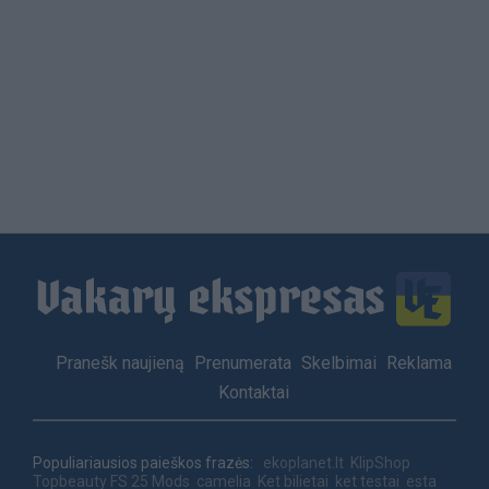
Load
More
Footer
Pranešk naujieną
Prenumerata
Skelbimai
Reklama
menu
Kontaktai
Populiariausios paieškos frazės:
ekoplanet.lt
KlipShop
Topbeauty
FS 25 Mods
camelia
Ket bilietai
ket testai
esta