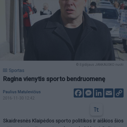
© Egidijaus JANKAUSKO nuotr.
Sportas
Ragina vienytis sporto bendruomenę
Facebook
Messenger
LinkedIn
Email
C
Paulius Matulevičius
L
2016-11-30 12:42
Skaidresnės Klaipėdos sporto politikos ir aiškios šios