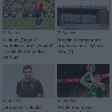
Sportas
Sportas
Vilniaus „Žalgiris“
Krepšinio čempionato
kapituliavo prieš „Hajduk“
organizavimui - 0,4 mln.
– praleido net penkis
eurų
(1)
įvarčius
Sportas
Sportas
„Dragūnas“ sulaukė
Problemos tęsiasi: