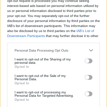
opt-out request is processed you may continue seeing
ženklų: gali būti lengviau nutraukti
interest-based ads based on personal information utilized by
tai, kas nebeveikia
us or personal information disclosed to third parties prior to
your opt-out. You may separately opt-out of the further
Taro kortų horoskopas rugpjūčio 7
disclosure of your personal information by third parties on the
dienai: Vandeniams – pasirinkimas,
IAB’s list of downstream participants. This information may
Dvyniams – pagreitis
also be disclosed by us to third parties on the
IAB’s List of
Downstream Participants
that may further disclose it to other
Padegėjas į kiemą tyliai įsliūkino
third parties.
naktį: tamsą nušvietė pastatą
apėmusi liepsna
Personal Data Processing Opt Outs
I want to opt-out of the Sharing of my
personal data.
Opted In
I want to opt-out of the Sale of my
Personal Data.
Opted In
Raktažodžiai
germanas čepas
I want to opt-out of processing my
Personal Data for Targeted Advertising.
Opted In
Komentarai