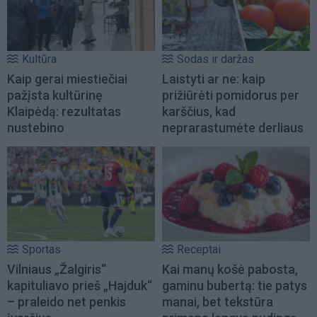
Kultūra
Sodas ir daržas
Kaip gerai miestiečiai
Laistyti ar ne: kaip
pažįsta kultūrinę
prižiūrėti pomidorus per
Klaipėdą: rezultatas
karščius, kad
nustebino
neprarastumėte derliaus
Sportas
Receptai
Vilniaus „Žalgiris“
Kai manų košė pabosta,
kapituliavo prieš „Hajduk“
gaminu bubertą: tie patys
– praleido net penkis
manai, bet tekstūra