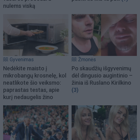
nulems viską
Gyvenimas
Žmonės
Nedėkite maisto į
Po skaudžių išgyvenimų
mikrobangų krosnelę, kol
dėl dingusio augintinio –
neatlikote šio veiksmo:
žinia iš Ruslano Kirilkino
paprastas testas, apie
(3)
kurį nedaugelis žino