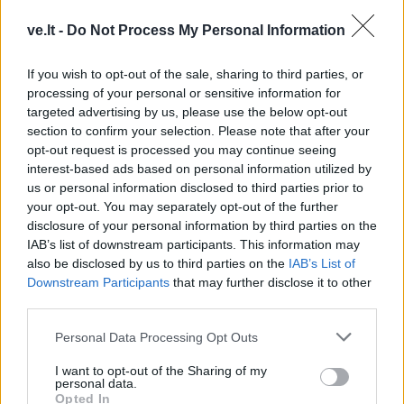
legendų
mirties valandą dera
ve.lt -
Do Not Process My Personal Information
prisiminti gerus darbus
(1)
If you wish to opt-out of the sale, sharing to third parties, or
processing of your personal or sensitive information for
targeted advertising by us, please use the below opt-out
section to confirm your selection. Please note that after your
opt-out request is processed you may continue seeing
interest-based ads based on personal information utilized by
us or personal information disclosed to third parties prior to
your opt-out. You may separately opt-out of the further
Nuomonės
Nuomonės
disclosure of your personal information by third parties on the
Vandeniliniai
Eldoradas Butrimas iš
IAB’s list of downstream participants. This information may
automobiliai: tarp
Ukrainos: Raketų smūgiai,
also be disclosed by us to third parties on the
IAB’s List of
lūkesčių ir realybės
protestai ir lūkesčiai dėl
Downstream Participants
that may further disclose it to other
pokyčių
third parties.
Personal Data Processing Opt Outs
I want to opt-out of the Sharing of my
personal data.
Opted In