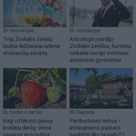
Horoskopai
Horoskopai
Trijų Zodiako ženklų
Astrologė įvardijo
laukia didžiausia sėkmė
Zodiako ženklus, kuriems
ateinančią savaitę
niekada nerūpi svetimas
asmeninis gyvenimas
Sodas ir daržas
Klaipėda
Kaip užtikrinti gausų
Parduotuvės nebus -
braškių derlių: viena
atnaujinamo pastato
vasaros procedūra
paskirtis liks ta pati
(1)