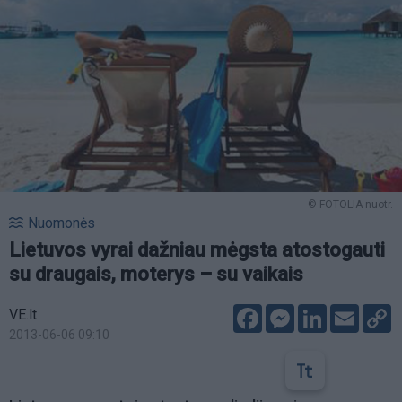
© FOTOLIA nuotr.
Nuomonės
Lietuvos vyrai dažniau mėgsta atostogauti
su draugais, moterys – su vaikais
Facebook
Messenger
LinkedIn
Email
C
VE.lt
L
2013-06-06 09:10