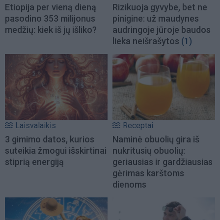
Etiopija per vieną dieną
Rizikuoja gyvybe, bet ne
pasodino 353 milijonus
pinigine: už maudynes
medžių: kiek iš jų išliko?
audringoje jūroje baudos
lieka neišrašytos
(1)
Laisvalaikis
Receptai
3 gimimo datos, kurios
Naminė obuolių gira iš
suteikia žmogui išskirtinai
nukritusių obuolių:
stiprią energiją
geriausias ir gardžiausias
gėrimas karštoms
dienoms