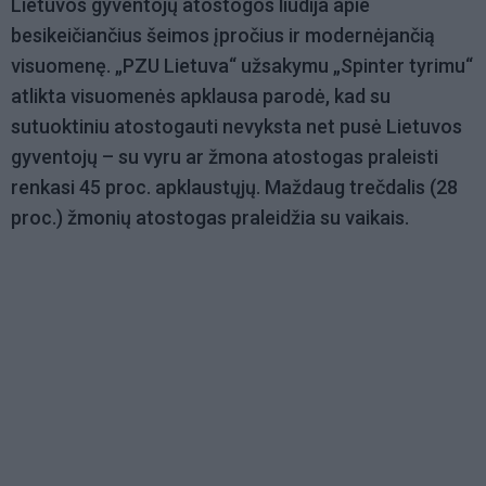
Lietuvos gyventojų atostogos liudija apie
besikeičiančius šeimos įpročius ir modernėjančią
visuomenę. „PZU Lietuva“ užsakymu „Spinter tyrimu“
atlikta visuomenės apklausa parodė, kad su
sutuoktiniu atostogauti nevyksta net pusė Lietuvos
gyventojų – su vyru ar žmona atostogas praleisti
renkasi 45 proc. apklaustųjų. Maždaug trečdalis (28
proc.) žmonių atostogas praleidžia su vaikais.