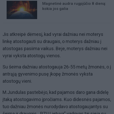
Magnetinė audra rugpjūčio 8 dieną:
kokia jos galia
Jis atkreipė dėmesį, kad vyrai dažniau nei moterys
linkę atostogauti su draugais, o moterys dažniau į
atostogas pasiima vaikus. Beje, moterys dažniau nei
vyrai vyksta atostogų vienos.
Su šeima dažniau atostogauja 26-55 metų žmonės, o į
antrąją gyvenimo pusę įkopę žmonės vyksta
atostogų vieni.
M.Jundulas pastebėjo, kad pajamos daro gana didelę
įtaką atostogavimo įpročiams. Kuo didesnės pajamos,
tuo dažniau žmonės nurodydavo atostogaujantys su
šeima ir draugais. „PZU Lietuva“ vadovas tai sieja su