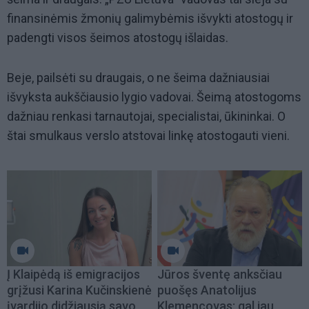
finansinėmis žmonių galimybėmis išvykti atostogų ir
padengti visos šeimos atostogų išlaidas.
Beje, pailsėti su draugais, o ne šeima dažniausiai
išvyksta aukščiausio lygio vadovai. Šeimą atostogoms
dažniau renkasi tarnautojai, specialistai, ūkininkai. O
štai smulkaus verslo atstovai linkę atostogauti vieni.
Į Klaipėdą iš emigracijos
Jūros šventę anksčiau
grįžusi Karina Kučinskienė
puošęs Anatolijus
įvardijo didžiausią savo
Klemencovas: gal jau