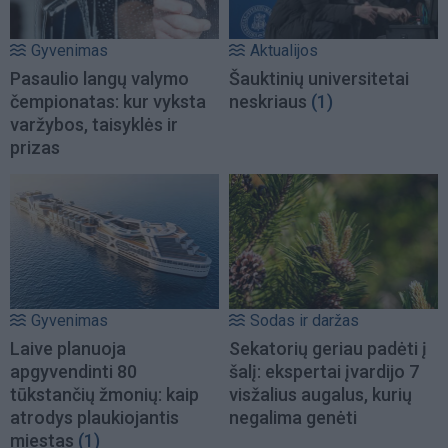
Gyvenimas
Aktualijos
Pasaulio langų valymo
Šauktinių universitetai
čempionatas: kur vyksta
neskriaus
(1)
varžybos, taisyklės ir
prizas
Gyvenimas
Sodas ir daržas
Laive planuoja
Sekatorių geriau padėti į
apgyvendinti 80
šalį: ekspertai įvardijo 7
tūkstančių žmonių: kaip
visžalius augalus, kurių
atrodys plaukiojantis
negalima genėti
miestas
(1)