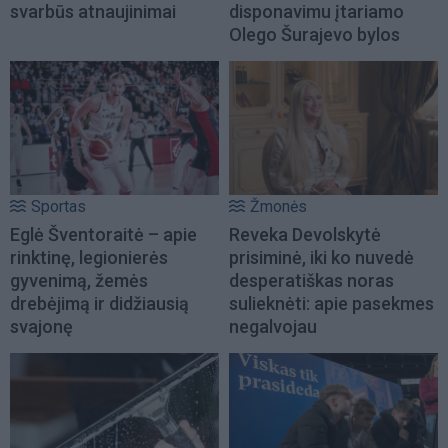
svarbūs atnaujinimai
disponavimu įtariamo
Olego Šurajevo bylos
Sportas
Žmonės
Eglė Šventoraitė – apie
Reveka Devolskytė
rinktinę, legionierės
prisiminė, iki ko nuvedė
gyvenimą, žemės
desperatiškas noras
drebėjimą ir didžiausią
sulieknėti: apie pasekmes
svajonę
negalvojau