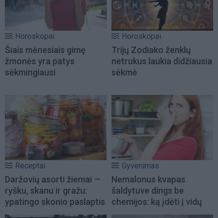
Horoskopai
Horoskopai
Šiais mėnesiais gimę
Trijų Zodiako ženklų
žmonės yra patys
netrukus laukia didžiausia
sėkmingiausi
sėkmė
Receptai
Gyvenimas
Daržovių asorti žiemai —
Nemalonus kvapas
ryšku, skanu ir gražu:
šaldytuve dings be
ypatingo skonio paslaptis
chemijos: ką įdėti į vidų