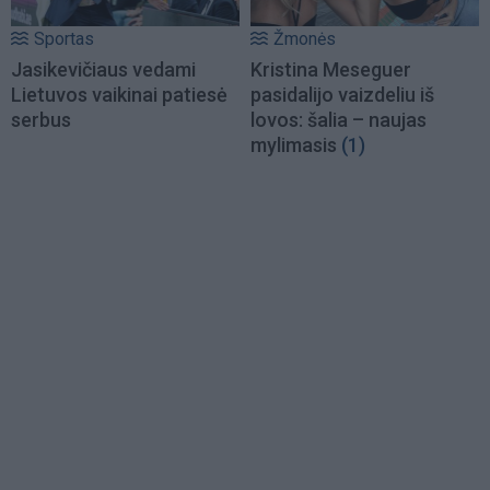
Sportas
Žmonės
Jasikevičiaus vedami
Kristina Meseguer
Lietuvos vaikinai patiesė
pasidalijo vaizdeliu iš
serbus
lovos: šalia – naujas
mylimasis
(1)
Load