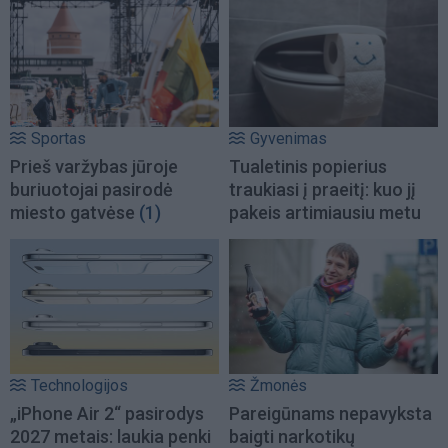
Sportas
Gyvenimas
Prieš varžybas jūroje
Tualetinis popierius
buriuotojai pasirodė
traukiasi į praeitį: kuo jį
miesto gatvėse
(1)
pakeis artimiausiu metu
Technologijos
Žmonės
„iPhone Air 2“ pasirodys
Pareigūnams nepavyksta
2027 metais: laukia penki
baigti narkotikų