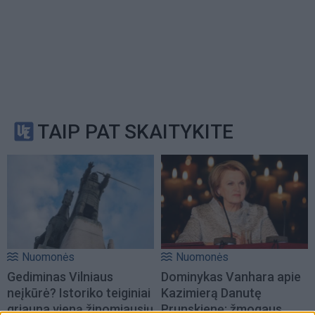
TAIP PAT SKAITYKITE
Nuomonės
Nuomonės
Gediminas Vilniaus
Dominykas Vanhara apie
neįkūrė? Istoriko teiginiai
Kazimierą Danutę
griauna vieną žinomiausių
Prunskienę: žmogaus