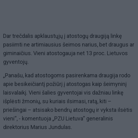
Dar trečdalis apklaustųjų į atostogų draugiją linkę
pasiimti ne artimiausius šeimos narius, bet draugus ar
giminaičius. Vieni atostogauja net 13 proc. Lietuvos
gyventojų.
„Panašu, kad atostogoms pasirenkama draugija rodo
apie besikeičiantį požiūrį į atostogas kaip šeimyninį
laisvalaikį. Vieni šalies gyventojai vis dažniau linkę
išplėsti žmonių, su kuriais ilsimasi, ratą, kiti –
priešingai – atsisako bendrų atostogų ir vyksta ilsėtis
vieni“, - komentuoja „PZU Lietuva“ generalinis
direktorius Marius Jundulas.