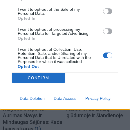
I want to opt-out of the Sale of my
Personal Data.
Nuomonės
Nuomonės
Opted In
Seutos migrantų krizė –
Lygtinis paleidimas
I want to opt-out of processing my
tik didesnių pokyčių
seksualiniams
Personal Data for Targeted Advertising.
pradžia? Gediminas
nusikaltėliams: sistema
Opted In
Žiemelis įvardijo
randa argumentų, aukos
I want to opt-out of Collection, Use,
demografinę priežastį
– neapsaugotos
(3)
Retention, Sale, and/or Sharing of my
Personal Data that Is Unrelated with the
Purposes for which it was collected.
Opted Out
CONFIRM
Data Deletion
Data Access
Privacy Policy
Nuomonės
Nuomonės
Karybos ekspertai
Aukso Orda amžių
Aurimas Navys ir
glūdumoje ir šiandienoje
Mindaugas Sėjūnas: Kada
baigsis karas
(1)