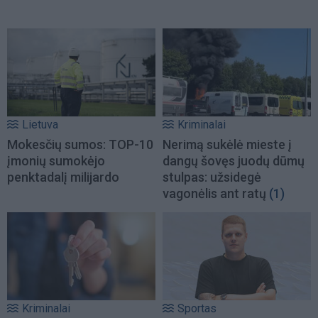
Lietuva
Kriminalai
Mokesčių sumos: TOP-10
Nerimą sukėlė mieste į
įmonių sumokėjo
dangų šovęs juodų dūmų
penktadalį milijardo
stulpas: užsidegė
vagonėlis ant ratų
(1)
Kriminalai
Sportas