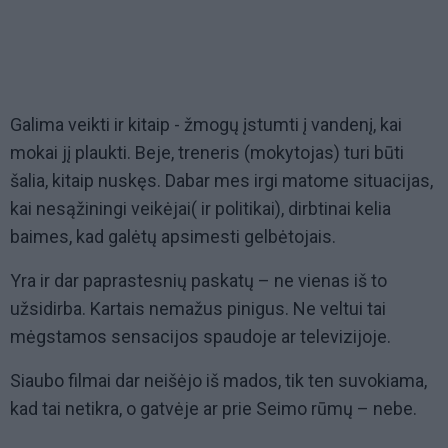
Galima veikti ir kitaip - žmogų įstumti į vandenį, kai
mokai jį plaukti. Beje, treneris (mokytojas) turi būti
šalia, kitaip nuskęs. Dabar mes irgi matome situacijas,
kai nesąžiningi veikėjai( ir politikai), dirbtinai kelia
baimes, kad galėtų apsimesti gelbėtojais.
Yra ir dar paprastesnių paskatų – ne vienas iš to
užsidirba. Kartais nemažus pinigus. Ne veltui tai
mėgstamos sensacijos spaudoje ar televizijoje.
Siaubo filmai dar neišėjo iš mados, tik ten suvokiama,
kad tai netikra, o gatvėje ar prie Seimo rūmų – nebe.