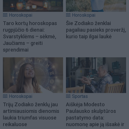
Horoskopai
Horoskopai
Taro kortų horoskopas
Šie Zodiako ženklai
rugpjūčio 6 dienai:
pagaliau pasieks proveržį,
Svarstyklėms – sėkmė,
kurio taip ilgai laukė
Jaučiams – greiti
sprendimai
Horoskopai
Sportas
Trijų Zodiako ženklų jau
Aiškėja Modesto
artimiausiomis dienomis
Paulausko skulptūros
laukia triumfas visuose
pastatymo data:
reikaluose
nuomonę apie ją išsakė ir