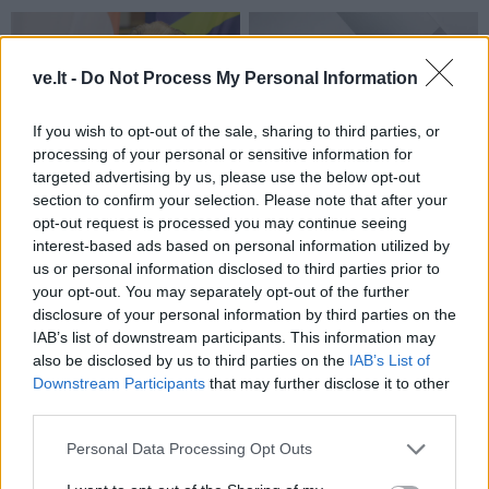
ve.lt -
Do Not Process My Personal Information
If you wish to opt-out of the sale, sharing to third parties, or
processing of your personal or sensitive information for
Jūros šventę anksčiau
Ar Lietuvoje gyventi
targeted advertising by us, please use the below opt-out
puošęs Anatolijus
brangu?
section to confirm your selection. Please note that after your
opt-out request is processed you may continue seeing
Klemencovas: gal jau
interest-based ads based on personal information utilized by
užtenka
us or personal information disclosed to third parties prior to
your opt-out. You may separately opt-out of the further
disclosure of your personal information by third parties on the
IAB’s list of downstream participants. This information may
Šiuo metu skaitomiausi
also be disclosed by us to third parties on the
IAB’s List of
Downstream Participants
that may further disclose it to other
third parties.
Kas tas paslaptingas jaunuolis,
rytais stovintis ant tilto?
Personal Data Processing Opt Outs