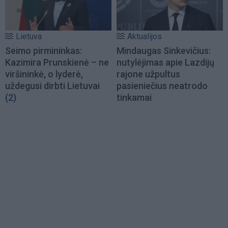
Lietuva
Aktualijos
Seimo pirmininkas:
Mindaugas Sinkevičius:
Kazimira Prunskienė – ne
nutylėjimas apie Lazdijų
viršininkė, o lyderė,
rajone užpultus
uždegusi dirbti Lietuvai
pasieniečius neatrodo
(2)
tinkamai