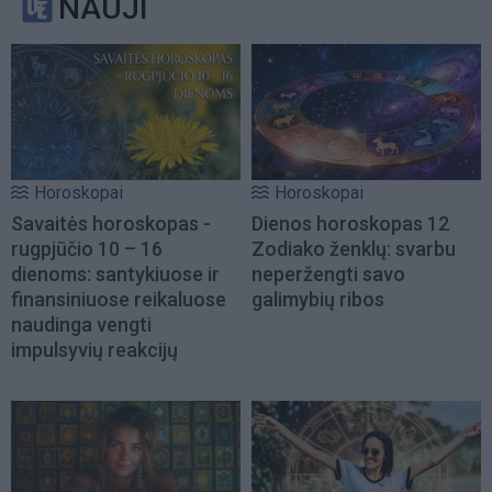
NAUJI
Horoskopai
Horoskopai
Savaitės horoskopas -
Dienos horoskopas 12
rugpjūčio 10 – 16
Zodiako ženklų: svarbu
dienoms: santykiuose ir
neperžengti savo
finansiniuose reikaluose
galimybių ribos
naudinga vengti
impulsyvių reakcijų