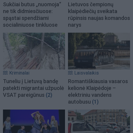
Sukčiai butus „nuomoja“
Lietuvos čempionų
ne tik didmiesčiuose:
klaipėdiečių sveikata
spąstai spendžiami
rūpinsis naujas komandos
socialiniuose tinkluose
narys
Kriminalai
Laisvalaikis
Tuneliu į Lietuvą bandę
Romantiškiausia vasaros
patekti migrantai užpuolė
kelionė Klaipėdoje –
VSAT pareigūnus
(2)
elektriniu vandens
autobusu
(1)