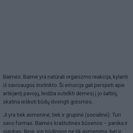
Baimės. Baimė yra natūrali organizmo reakcija, kylanti
iš savisaugos instinkto. Ši emocija gali perspėti apie
artėjantį pavojų, leidžia sutelkti dėmesį į jo šaltinį,
skatina ieškoti būdų išvengti grėsmės.
Ji yra tiek asmeninė, tiek ir grupinė (socialinė). Turi
savo formas. Baimės kraštutinės būsenos – panika ir
siaubas. Beje, jos būdingos ne tik asmenims, bet ir