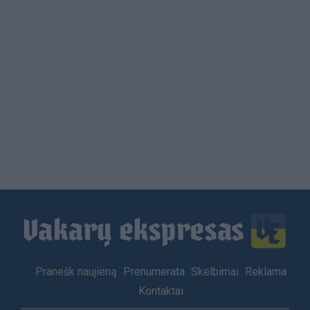
Load
More
Footer
Pranešk naujieną
Prenumerata
Skelbimai
Reklama
menu
Kontaktai