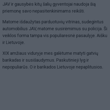
JAV ir gausybės kitų šalių gyventojai naudoja šią
priemonę savo nepasitenkinimams reikšti.
Matome išdaužytas parduotuvių vitrinas, sudegintus
automobilius JAV, matome susirėmimus su policija. Ši
veiklos forma tampa vis populiaresnė pasaulyje. Aišku
ir Lietuvoje.
XIX amžiaus viduryje mes galėtume matyti gatvių
barikadas ir susišaudymus. Paskutinieji lyg ir
nepopuliarūs. O ir barikados Lietuvoje nepaplitusios.