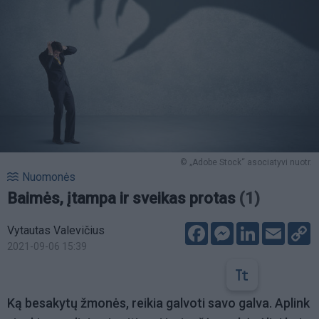
© „Adobe Stock“ asociatyvi nuotr.
Nuomonės
Baimės, įtampa ir sveikas protas
(1)
Facebook
Messenger
LinkedIn
Email
C
Vytautas Valevičius
L
2021-09-06 15:39
Ką besakytų žmonės, reikia galvoti savo galva. Aplink