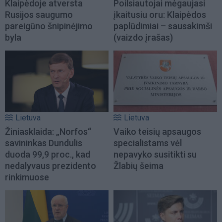
Klaipėdoje atversta
Poilsiautojai mėgaujasi
Rusijos saugumo
įkaitusiu oru: Klaipėdos
pareigūno šnipinėjimo
paplūdimiai – sausakimši
byla
(vaizdo įrašas)
Lietuva
Lietuva
Žiniasklaida: „Norfos“
Vaiko teisių apsaugos
savininkas Dundulis
specialistams vėl
duoda 99,9 proc., kad
nepavyko susitikti su
nedalyvaus prezidento
Žlabių šeima
rinkimuose