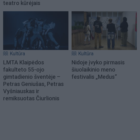
teatro kūrėjais
Kultūra
Kultūra
LMTA Klaipėdos
Nidoje įvyko pirmasis
fakulteto 55-ojo
šiuolaikinio meno
gimtadienio šventėje –
festivalis „Medus“
Petras Geniušas, Petras
Vyšniauskas ir
remiksuotas Čiurlionis