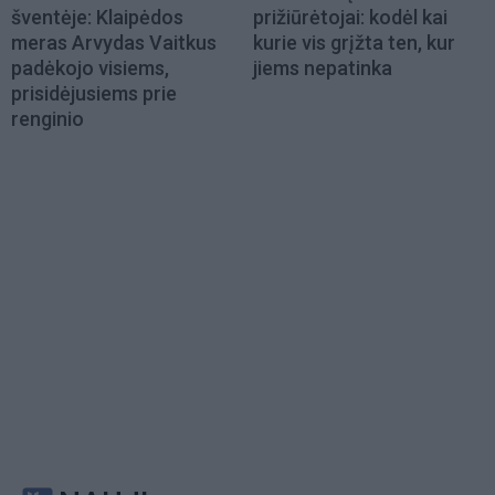
šventėje: Klaipėdos
prižiūrėtojai: kodėl kai
meras Arvydas Vaitkus
kurie vis grįžta ten, kur
padėkojo visiems,
jiems nepatinka
prisidėjusiems prie
renginio