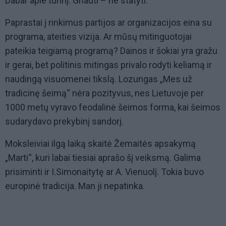
Dabar apie turinį. Griauti – ne statyti.
Paprastai į rinkimus partijos ar organizacijos eina su
programa, ateities vizija. Ar mūsų mitinguotojai
pateikia teigiamą programą? Dainos ir šokiai yra gražu
ir gerai, bet politinis mitingas privalo rodyti keliamą ir
naudingą visuomenei tikslą. Lozungas „Mes už
tradicinę šeimą“ nėra pozityvus, nes Lietuvoje per
1000 metų vyravo feodalinė šeimos forma, kai šeimos
sudarydavo prekybinį sandorį.
Moksleiviai ilgą laiką skaitė Žemaitės apsakymą
„Marti“, kuri labai tiesiai aprašo šį veiksmą. Galima
prisiminti ir I.Simonaitytę ar A. Vienuolį. Tokia buvo
europinė tradicija. Man ji nepatinka.