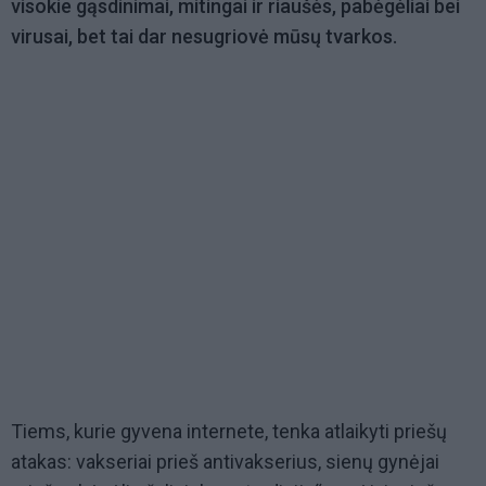
visokie gąsdinimai, mitingai ir riaušės, pabėgėliai bei
virusai, bet tai dar nesugriovė mūsų tvarkos.
Tiems, kurie gyvena internete, tenka atlaikyti priešų
atakas: vakseriai prieš antivakserius, sienų gynėjai