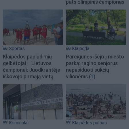
pats olimpinis čempionas
Sportas
Klaipėda
Klaipėdos paplūdimių
Pareigūnės išėjo į miesto
gelbėtojai – Lietuvos
parką: ragino senjorus
čempionai: Juodkrantėje
nepasiduoti sukčių
iškovojo pirmąją vietą
vilionėms
(1)
Kriminalai
Klaipėdos pulsas