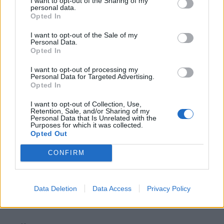
I want to opt-out of the Sharing of my
Austėjos Landsbergienės gyvenime
personal data.
Opted In
– netikėta ir didžiulė naujiena:
prireikė 7 metų
I want to opt-out of the Sale of my
Personal Data.
Taro kortų horoskopas rugpjūčio 5
Opted In
dienai: Vėžiams – balanso
I want to opt-out of processing my
paieškos, Avinams – svarbūs
Personal Data for Targeted Advertising.
patarimai
Opted In
I want to opt-out of Collection, Use,
Retention, Sale, and/or Sharing of my
Personal Data that Is Unrelated with the
Purposes for which it was collected.
Opted Out
Raktažodžiai
Vytautas VALEVIČIUS
CONFIRM
Data Deletion
Data Access
Privacy Policy
Komentarai