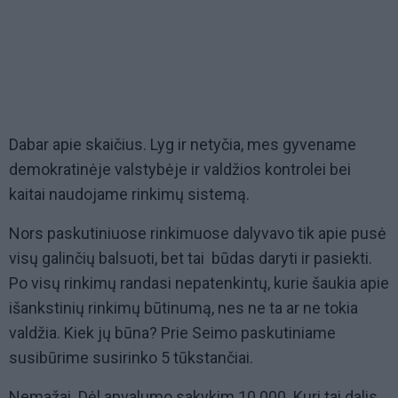
Dabar apie skaičius. Lyg ir netyčia, mes gyvename
demokratinėje valstybėje ir valdžios kontrolei bei
kaitai naudojame rinkimų sistemą.
Nors paskutiniuose rinkimuose dalyvavo tik apie pusė
visų galinčių balsuoti, bet tai būdas daryti ir pasiekti.
Po visų rinkimų randasi nepatenkintų, kurie šaukia apie
išankstinių rinkimų būtinumą, nes ne ta ar ne tokia
valdžia. Kiek jų būna? Prie Seimo paskutiniame
susibūrime susirinko 5 tūkstančiai.
Nemažai. Dėl apvalumo sakykim 10 000. Kuri tai dalis