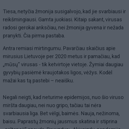
Tiesa, netyčia žmonija susigalvojo, kad jie svarbiausi ir
reikšmingiausi. Gamta juokiasi. Kitaip sakant, virusas
radosi gerokai anksčiau, nei žmonija gyvena ir nežada
pranykti. Čia pirma pastaba.
Antra remiasi mirtingumu.
Pavarčiau skaičius apie
mirusius Lietuvoje per 2020 metus ir pamačiau, kad
„mūsų“ virusas - tik ketvirtoje vietoje. Žymiai daugiau
gyvybių pasiėmė kraujotakos ligos, vėžys. Kodėl
mažai kas tą pastebi – neaišku.
Negali neigti, kad neturime epidemijos, nuo šio viruso
miršta daugiau, nei nuo gripo, tačiau tai nėra
svarbiausia liga. Bet vėlgi, baimės. Nauja, nežinoma,
baisu. Paprastų žmonių jausmus skatina ir stiprina