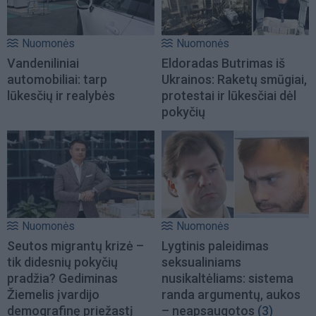
Nuomonės
Nuomonės
Vandeniliniai
Eldoradas Butrimas iš
automobiliai: tarp
Ukrainos: Raketų smūgiai,
lūkesčių ir realybės
protestai ir lūkesčiai dėl
pokyčių
Nuomonės
Nuomonės
Seutos migrantų krizė –
Lygtinis paleidimas
tik didesnių pokyčių
seksualiniams
pradžia? Gediminas
nusikaltėliams: sistema
Žiemelis įvardijo
randa argumentų, aukos
demografinę priežastį
– neapsaugotos
(3)