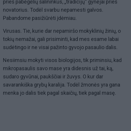
prieš pabėgėlių šalininkus, „tradicijų“ gynėjai prieš
novatorius. Todėl svarbu nepamesti galvos.
Pabandome pasižiūrėti įdėmiau.
Virusas. Tie, kurie dar nepamiršo mokyklinių žinių, o
tokių nemažai, gali prisiminti, kad mes esame labai
sudėtingo ir ne visai pažinto gyvojo pasaulio dalis.
Nesiimsiu mokyti visos biologijos, tik priminsiu, kad
mikropasaulis savo mase yra didesnis už tai, ką,
sudaro gyvūnai, paukščiai ir žuvys. O kur dar
savarankiška grybų karalija. Todėl žmonės yra gana
menka jo dalis tiek pagal skaičių, tiek pagal masę.