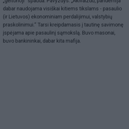
„geltonoji“ spauda. Pavyzdys: „Akivaizdu, pandemija
dabar naudojama visiškai kitiems tikslams - pasaulio
(ir Lietuvos) ekonominiam perdalijimui, valstybių
praskolinimui.“ Tarsi kreipdamasis į tautinę savimonę
įspėjama apie pasaulinį sąmokslą. Buvo masonai,
buvo bankininkai, dabar kita mafija.