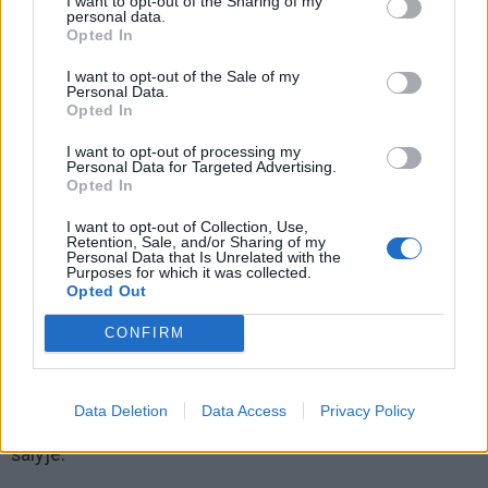
I want to opt-out of the Sharing of my
personal data.
Opted In
© Vladimiras Putinas / Nuotrauka iš atvirų šaltinių
I want to opt-out of the Sale of my
Personal Data.
Kremlius neabejotinai ištrauks paskutines blefo
Opted In
kortas. Matysime mojavimą branduoline kuoka,
I want to opt-out of processing my
grasinimus pulti NATO šalis, dalinę mobilizaciją – labai
Personal Data for Targeted Advertising.
Opted In
gal būti, kad būtent dėl to Putinas išskubėjo tartis su
Kinijos vyrkomunistu Si Pekine.
I want to opt-out of Collection, Use,
Retention, Sale, and/or Sharing of my
Personal Data that Is Unrelated with the
Režimui verkiant reikia išlaikyti nuolankią rusų
Purposes for which it was collected.
Opted Out
visuomenę Vakarus pateikiant rusų žudikais,
kenkėjais ir mirtinais priešais. Vienas galimų
CONFIRM
pavojingų artimiausių ėjimų – Rusijos pilietybės
suteikimas Moldovos Padniestrės gyventojams,
Data Deletion
Data Access
Privacy Policy
siekiant kurstyti įtampą narystės ES siekiančoje
šalyje.