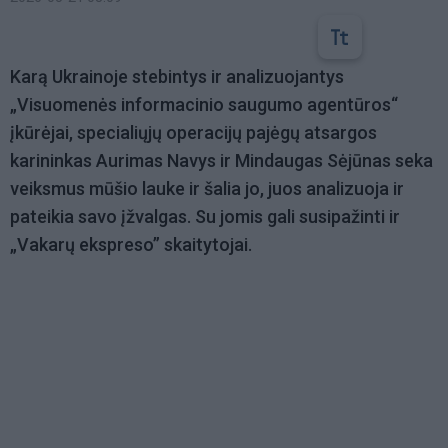
Karą Ukrainoje stebintys ir analizuojantys
„Visuomenės informacinio saugumo agentūros“
įkūrėjai, specialiųjų operacijų pajėgų atsargos
karininkas Aurimas Navys ir Mindaugas Sėjūnas seka
veiksmus mūšio lauke ir šalia jo, juos analizuoja ir
pateikia savo įžvalgas. Su jomis gali susipažinti ir
„Vakarų ekspreso” skaitytojai.