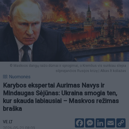
© Maskvos dangų raižo dūmai ir sprogimai, o Kremlius vis sunkiau slepia
silpnėjančios Rusijos krizę | Alkas.lt koliažas
Nuomonės
Karybos ekspertai Aurimas Navys ir
Mindaugas Sėjūnas: Ukraina smogia ten,
kur skauda labiausiai – Maskvos režimas
braška
Facebook
Messenger
LinkedIn
Email
C
VE.LT
L
2026-05-21 08:09