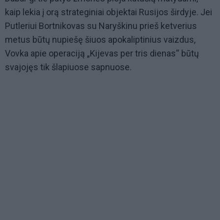
kaip lekia į orą strateginiai objektai Rusijos širdyje. Jei
Putleriui Bortnikovas su Naryškinu prieš ketverius
metus būtų nupiešę šiuos apokaliptinius vaizdus,
Vovka apie operaciją „Kijevas per tris dienas“ būtų
svajojęs tik šlapiuose sapnuose.