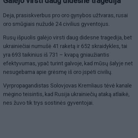
Galėjo virsti daug didesne tragedija
Deja, prasiskverbus pro oro gynybos užtvaras, rusai
oro smūgiais nužudė 24 civilius gyventojus.
Rusų išpuolis galėjo virsti daug didesne tragedija, bet
ukrainiečiai numušė 41 raketą ir 652 skraidykles, tai
yra 693 taikinius iš 731 – kvapą gniaužiantis
efektyvumas, ypač turint galvoje, kad mūsų šalyje net
nesugebama apie grėsmę iš oro įspėti civilių.
Vyrpropagandistas Solovjovas Kremliaus tėvė kanale
mėgino teisintis, kad Rusija ukrainiečių ataką atlaikė,
nes žuvo tik trys sostinės gyventojai.