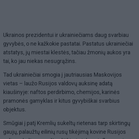
Ukrainos prezidentui ir ukrainiečiams daug svarbiau
gyvybės, o ne kažkokie pastatai. Pastatus ukrainiečiai
atstatys, jų miestai klestės, tačiau žmonių aukos yra
tai, ko jau niekas nesugrąžins.
Tad ukrainiečiai smogia į jautriausias Maskovijos
vietas – laužo Rusijos valdovų auksinę adatą
kiaušinyje: naftos perdirbimo, chemijos, karinės
pramonės gamyklas ir kitus gyvybiškai svarbius
objektus.
Smūgiai į patį Kremlių sukeltų rietenas tarp skirtingų
gaujų, palaužtų eilinių rusų tikėjimą kovine Rusijos