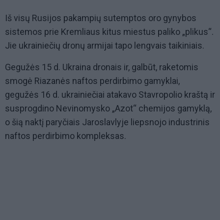
Iš visų Rusijos pakampių sutemptos oro gynybos
sistemos prie Kremliaus kitus miestus paliko „plikus“.
Jie ukrainiečių dronų armijai tapo lengvais taikiniais.
Gegužės 15 d. Ukraina dronais ir, galbūt, raketomis
smogė Riazanės naftos perdirbimo gamyklai,
gegužės 16 d. ukrainiečiai atakavo Stavropolio kraštą ir
susprogdino Nevinomysko „Azot“ chemijos gamyklą,
o šią naktį paryčiais Jaroslavlyje liepsnojo industrinis
naftos perdirbimo kompleksas.