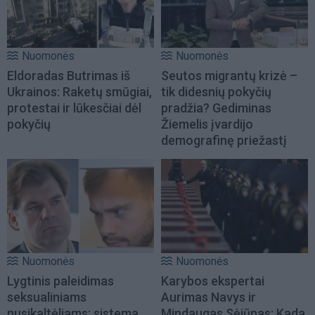
Nuomonės
Nuomonės
Eldoradas Butrimas iš
Seutos migrantų krizė –
Ukrainos: Raketų smūgiai,
tik didesnių pokyčių
protestai ir lūkesčiai dėl
pradžia? Gediminas
pokyčių
Žiemelis įvardijo
demografinę priežastį
Nuomonės
Nuomonės
Lygtinis paleidimas
Karybos ekspertai
seksualiniams
Aurimas Navys ir
nusikaltėliams: sistema
Mindaugas Sėjūnas: Kada