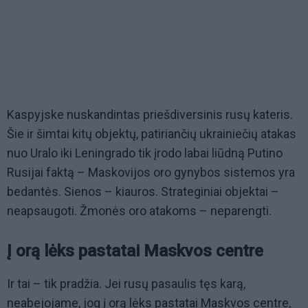
Kaspyjske nuskandintas priešdiversinis rusų kateris.
Šie ir šimtai kitų objektų, patiriančių ukrainiečių atakas
nuo Uralo iki Leningrado tik įrodo labai liūdną Putino
Rusijai faktą – Maskovijos oro gynybos sistemos yra
bedantės. Sienos – kiauros. Strateginiai objektai –
neapsaugoti. Žmonės oro atakoms – neparengti.
Į orą lėks pastatai Maskvos centre
Ir tai – tik pradžia. Jei rusų pasaulis tęs karą,
neabejojame, jog į orą lėks pastatai Maskvos centre,