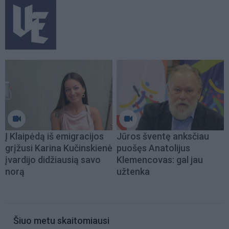
Į Klaipėdą iš emigracijos
Jūros šventę anksčiau
grįžusi Karina Kučinskienė
puošęs Anatolijus
įvardijo didžiausią savo
Klemencovas: gal jau
norą
užtenka
Šiuo metu skaitomiausi