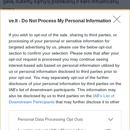
galia, sukeltų sąmyšį politikierių ir karo influencerių
tarpe.
ve.lt -
Do Not Process My Personal Information
Jau dabar girdime, kaip tūlas ekzpertas
ramindamas(is) porina, kad rusams visai ne gėda
If you wish to opt-out of the sale, sharing to third parties, or
pralaimėti ukrainiečiams, nes jie – irgi rusai. O rusai
processing of your personal or sensitive information for
esą nepralaimi.
targeted advertising by us, please use the below opt-out
section to confirm your selection. Please note that after your
opt-out request is processed you may continue seeing
Ko imsis Kremlius?
interest-based ads based on personal information utilized by
us or personal information disclosed to third parties prior to
your opt-out. You may separately opt-out of the further
disclosure of your personal information by third parties on the
IAB’s list of downstream participants. This information may
also be disclosed by us to third parties on the
IAB’s List of
Downstream Participants
that may further disclose it to other
third parties.
Personal Data Processing Opt Outs