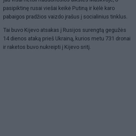
pasipiktinę rusai viešai keikė Putiną ir kėlė karo
pabaigos pradžios vaizdo įrašus į socialinius tinklus.
Tai buvo Kijevo atsakas į Rusijos surengtą gegužės
14 dienos ataką prieš Ukrainą, kurios metu 731 dronai
ir raketos buvo nukreipti į Kijevo sritį.