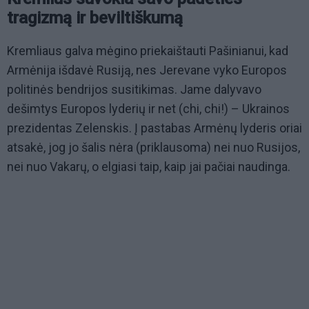
tragizmą ir beviltiškumą
Kremliaus galva mėgino priekaištauti Pašinianui, kad
Armėnija išdavė Rusiją, nes Jerevane vyko Europos
politinės bendrijos susitikimas. Jame dalyvavo
dešimtys Europos lyderių ir net (chi, chi!) – Ukrainos
prezidentas Zelenskis. Į pastabas Armėnų lyderis oriai
atsakė, jog jo šalis nėra (priklausoma) nei nuo Rusijos,
nei nuo Vakarų, o elgiasi taip, kaip jai pačiai naudinga.