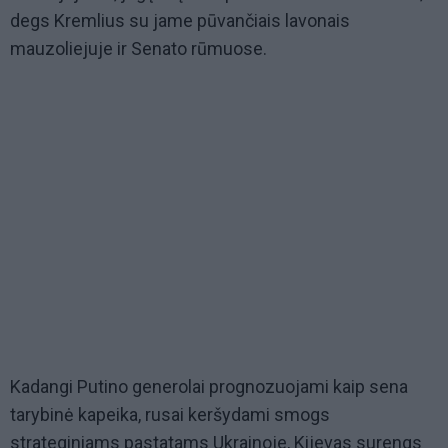
degs Kremlius su jame pūvančiais lavonais
mauzoliejuje ir Senato rūmuose.
Kadangi Putino generolai prognozuojami kaip sena
tarybinė kapeika, rusai keršydami smogs
strateginiams pastatams Ukrainoje, Kijevas surengs