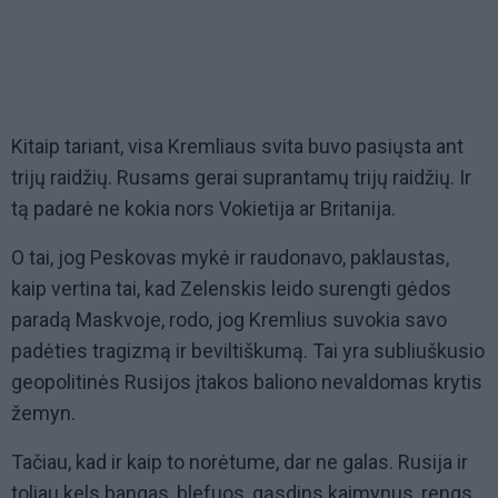
Kitaip tariant, visa Kremliaus svita buvo pasiųsta ant
trijų raidžių. Rusams gerai suprantamų trijų raidžių. Ir
tą padarė ne kokia nors Vokietija ar Britanija.
O tai, jog Peskovas mykė ir raudonavo, paklaustas,
kaip vertina tai, kad Zelenskis leido surengti gėdos
paradą Maskvoje, rodo, jog Kremlius suvokia savo
padėties tragizmą ir beviltiškumą. Tai yra subliuškusio
geopolitinės Rusijos įtakos baliono nevaldomas krytis
žemyn.
Tačiau, kad ir kaip to norėtume, dar ne galas. Rusija ir
toliau kels bangas, blefuos, gąsdins kaimynus, rengs