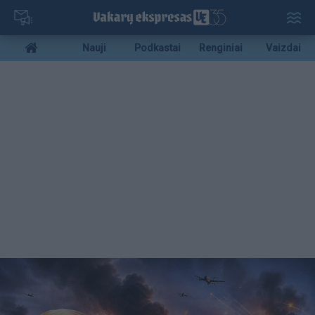
Pereiti
į
pagrindinį
Mobile
Nauji
Podkastai
Renginiai
Vaizdai
turinį
menu
bottom