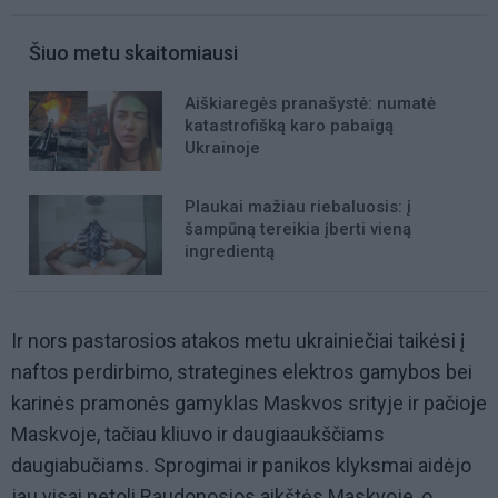
Šiuo metu skaitomiausi
Aiškiaregės pranašystė: numatė
katastrofišką karo pabaigą
Ukrainoje
Plaukai mažiau riebaluosis: į
šampūną tereikia įberti vieną
ingredientą
Ir nors pastarosios atakos metu ukrainiečiai taikėsi į
naftos perdirbimo, strategines elektros gamybos bei
karinės pramonės gamyklas Maskvos srityje ir pačioje
Maskvoje, tačiau kliuvo ir daugiaaukščiams
daugiabučiams. Sprogimai ir panikos klyksmai aidėjo
jau visai netoli Raudonosios aikštės Maskvoje, o