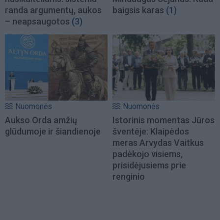
randa argumentų, aukos
baigsis karas
(1)
– neapsaugotos
(3)
Nuomonės
Nuomonės
Aukso Orda amžių
Istorinis momentas Jūros
glūdumoje ir šiandienoje
šventėje: Klaipėdos
meras Arvydas Vaitkus
padėkojo visiems,
prisidėjusiems prie
renginio