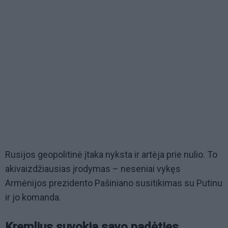
Rusijos geopolitinė įtaka nyksta ir artėja prie nulio. To
akivaizdžiausias įrodymas – neseniai vykęs
Armėnijos prezidento Pašiniano susitikimas su Putinu
ir jo komanda.
Kremlius suvokia savo padėties