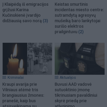
Į Klaipėdą iš emigracijos
Keistas smurtinis
grįžusi Karina
incidentas miesto centre:
Kučinskienė įvardijo
sutramdytą agresyvų
didžiausią savo norą
(3)
mušeiką baro lankytojai
surišo elektros
prailgintuvu
(2)
Kriminalai
Aktualijos
Kraupi avarija prie
Buvusi AAD vadovė
Vilniaus atėmė tris
sutuoktinio įmonę
brangiausius žmones:
tikrinusiam pavaldiniui
pranešė, kaip bus
skyrė priedą prie
atsisveikinama su
atlyginimo