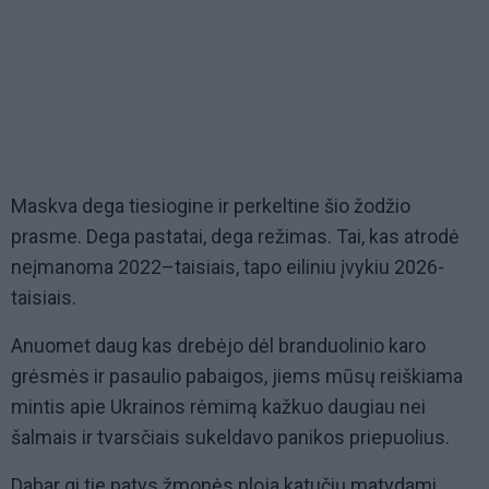
Maskva dega tiesiogine ir perkeltine šio žodžio
prasme. Dega pastatai, dega režimas. Tai, kas atrodė
neįmanoma 2022–taisiais, tapo eiliniu įvykiu 2026-
taisiais.
Anuomet daug kas drebėjo dėl branduolinio karo
grėsmės ir pasaulio pabaigos, jiems mūsų reiškiama
mintis apie Ukrainos rėmimą kažkuo daugiau nei
šalmais ir tvarsčiais sukeldavo panikos priepuolius.
Dabar gi tie patys žmonės ploja katučių matydami,