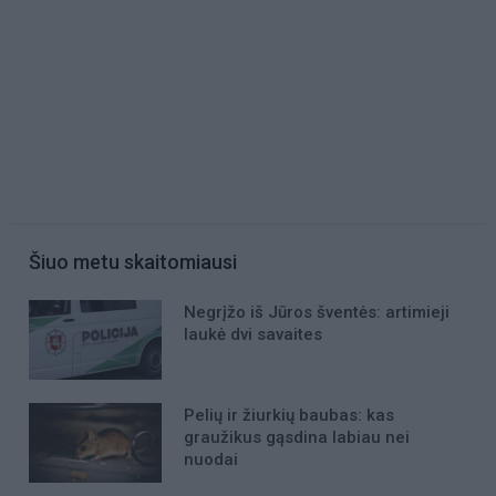
Šiuo metu skaitomiausi
Negrįžo iš Jūros šventės: artimieji
laukė dvi savaites
Pelių ir žiurkių baubas: kas
graužikus gąsdina labiau nei
nuodai