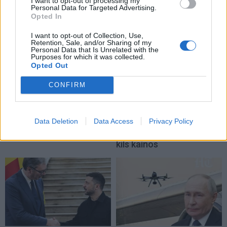
I want to opt-out of processing my
TAIP PAT SKAITYKITE
Personal Data for Targeted Advertising.
Opted In
I want to opt-out of Collection, Use,
Retention, Sale, and/or Sharing of my
Personal Data that Is Unrelated with the
Purposes for which it was collected.
Opted Out
CONFIRM
Pasaulis
Pasaulis
JK vairuotojai kasdien
Sausra Anglijoje:
pavagia kuro už šimtus
parduotuvėse pritrūks
Data Deletion
Data Access
Privacy Policy
tūkstančių svarų
(1)
britiškų maisto produktų,
kils kainos