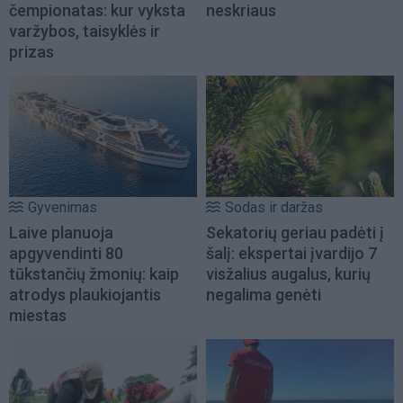
čempionatas: kur vyksta
neskriaus
varžybos, taisyklės ir
prizas
Gyvenimas
Sodas ir daržas
Laive planuoja
Sekatorių geriau padėti į
apgyvendinti 80
šalį: ekspertai įvardijo 7
tūkstančių žmonių: kaip
visžalius augalus, kurių
atrodys plaukiojantis
negalima genėti
miestas