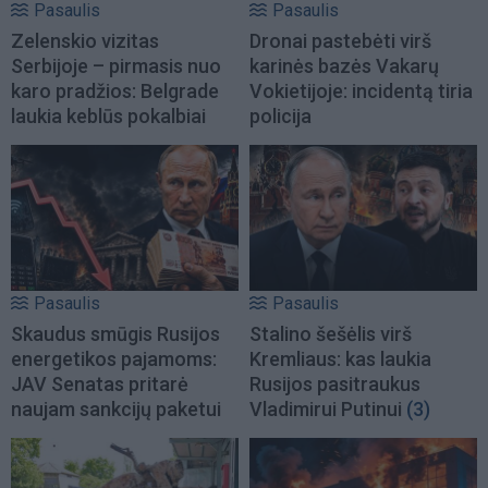
Pasaulis
Pasaulis
Zelenskio vizitas
Dronai pastebėti virš
Serbijoje – pirmasis nuo
karinės bazės Vakarų
karo pradžios: Belgrade
Vokietijoje: incidentą tiria
laukia keblūs pokalbiai
policija
Pasaulis
Pasaulis
Skaudus smūgis Rusijos
Stalino šešėlis virš
energetikos pajamoms:
Kremliaus: kas laukia
JAV Senatas pritarė
Rusijos pasitraukus
naujam sankcijų paketui
Vladimirui Putinui
(3)