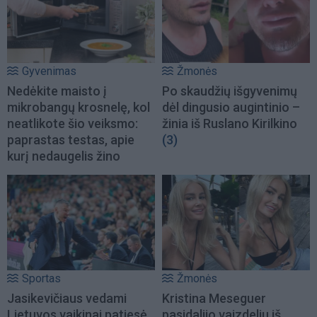
Gyvenimas
Žmonės
Nedėkite maisto į
Po skaudžių išgyvenimų
mikrobangų krosnelę, kol
dėl dingusio augintinio –
neatlikote šio veiksmo:
žinia iš Ruslano Kirilkino
paprastas testas, apie
(3)
kurį nedaugelis žino
Sportas
Žmonės
Jasikevičiaus vedami
Kristina Meseguer
Lietuvos vaikinai patiesė
pasidalijo vaizdeliu iš