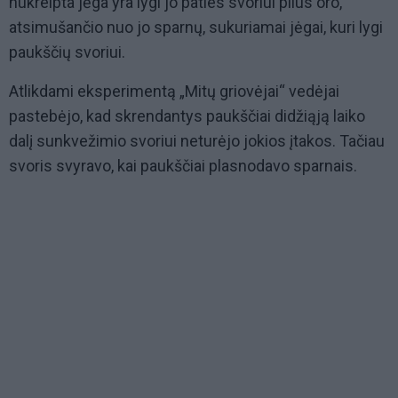
nukreipta jėga yra lygi jo paties svoriui plius oro,
atsimušančio nuo jo sparnų, sukuriamai jėgai, kuri lygi
paukščių svoriui.
Atlikdami eksperimentą „Mitų griovėjai“ vedėjai
pastebėjo, kad skrendantys paukščiai didžiąją laiko
dalį sunkvežimio svoriui neturėjo jokios įtakos. Tačiau
svoris svyravo, kai paukščiai plasnodavo sparnais.