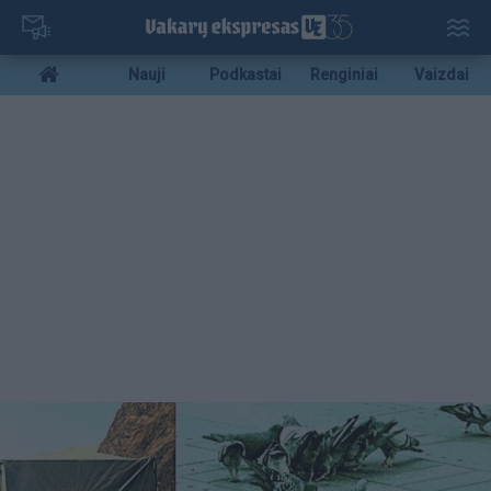
Pereiti
į
pagrindinį
Mobile
Nauji
Podkastai
Renginiai
Vaizdai
turinį
menu
bottom