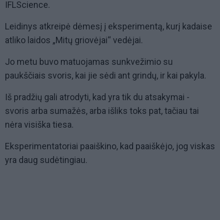
IFLScience.
Leidinys atkreipė dėmesį į eksperimentą, kurį kadaise
atliko laidos „Mitų griovėjai“ vedėjai.
Jo metu buvo matuojamas sunkvežimio su
paukščiais svoris, kai jie sėdi ant grindų, ir kai pakyla.
Iš pradžių gali atrodyti, kad yra tik du atsakymai -
svoris arba sumažės, arba išliks toks pat, tačiau tai
nėra visiška tiesa.
Eksperimentatoriai paaiškino, kad paaiškėjo, jog viskas
yra daug sudėtingiau.