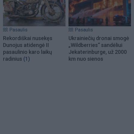
Pasaulis
Pasaulis
Rekordiškai nusekęs
Ukrainiečių dronai smogė
Dunojus atidengė II
„Wildberries“ sandėliui
pasaulinio karo laikų
Jekaterinburge, už 2000
radinius
(1)
km nuo sienos