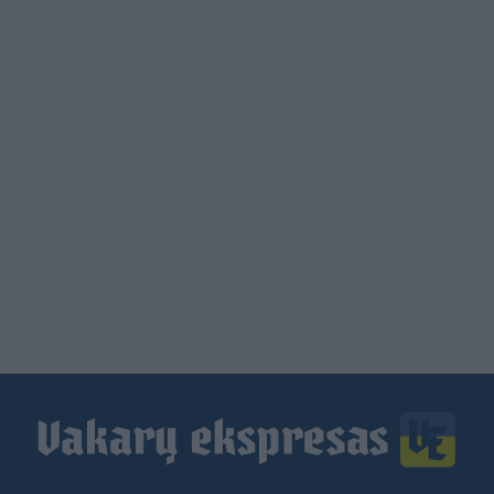
Load
More