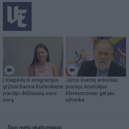
Į Klaipėdą iš emigracijos
Jūros šventę anksčiau
grįžusi Karina Kučinskienė
puošęs Anatolijus
įvardijo didžiausią savo
Klemencovas: gal jau
norą
užtenka
Šiuo metu skaitomiausi