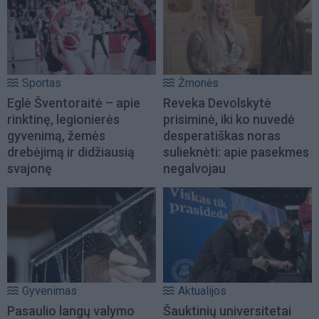
Sportas
Žmonės
Eglė Šventoraitė – apie
Reveka Devolskytė
rinktinę, legionierės
prisiminė, iki ko nuvedė
gyvenimą, žemės
desperatiškas noras
drebėjimą ir didžiausią
sulieknėti: apie pasekmes
svajonę
negalvojau
Gyvenimas
Aktualijos
Pasaulio langų valymo
Šauktinių universitetai