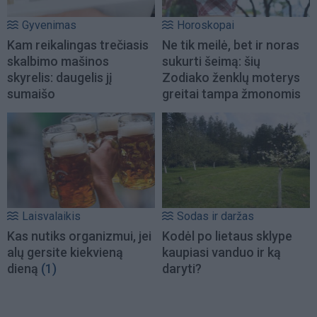
Gyvenimas
Horoskopai
Kam reikalingas trečiasis
Ne tik meilė, bet ir noras
skalbimo mašinos
sukurti šeimą: šių
skyrelis: daugelis jį
Zodiako ženklų moterys
sumaišo
greitai tampa žmonomis
Laisvalaikis
Sodas ir daržas
Kas nutiks organizmui, jei
Kodėl po lietaus sklype
alų gersite kiekvieną
kaupiasi vanduo ir ką
dieną
(1)
daryti?