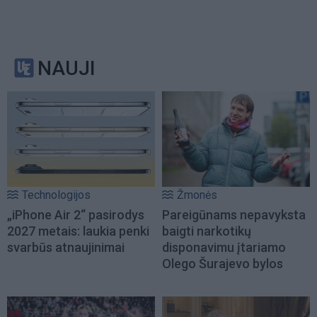
NAUJI
Technologijos
Žmonės
„iPhone Air 2“ pasirodys
Pareigūnams nepavyksta
2027 metais: laukia penki
baigti narkotikų
svarbūs atnaujinimai
disponavimu įtariamo
Olego Šurajevo bylos