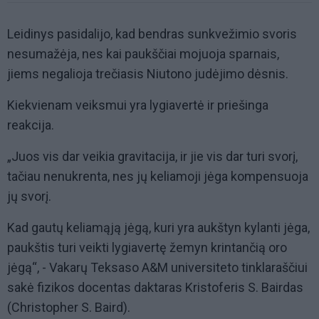
Leidinys pasidalijo, kad bendras sunkvežimio svoris
nesumažėja, nes kai paukščiai mojuoja sparnais,
jiems negalioja trečiasis Niutono judėjimo dėsnis.
Kiekvienam veiksmui yra lygiavertė ir priešinga
reakcija.
„Juos vis dar veikia gravitacija, ir jie vis dar turi svorį,
tačiau nenukrenta, nes jų keliamoji jėga kompensuoja
jų svorį.
Kad gautų keliamąją jėgą, kuri yra aukštyn kylanti jėga,
paukštis turi veikti lygiavertę žemyn krintančią oro
jėgą“, - Vakarų Teksaso A&M universiteto tinklaraščiui
sakė fizikos docentas daktaras Kristoferis S. Bairdas
(Christopher S. Baird).