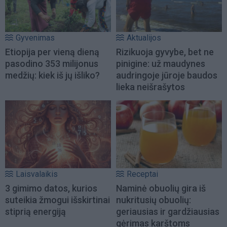
Gyvenimas
Aktualijos
Etiopija per vieną dieną
Rizikuoja gyvybe, bet ne
pasodino 353 milijonus
pinigine: už maudynes
medžių: kiek iš jų išliko?
audringoje jūroje baudos
lieka neišrašytos
Laisvalaikis
Receptai
3 gimimo datos, kurios
Naminė obuolių gira iš
suteikia žmogui išskirtinai
nukritusių obuolių:
stiprią energiją
geriausias ir gardžiausias
gėrimas karštoms