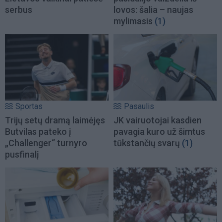
serbus
lovos: šalia – naujas
mylimasis
(1)
Sportas
Pasaulis
Trijų setų dramą laimėjęs
JK vairuotojai kasdien
Butvilas pateko į
pavagia kuro už šimtus
„Challenger“ turnyro
tūkstančių svarų
(1)
pusfinalį