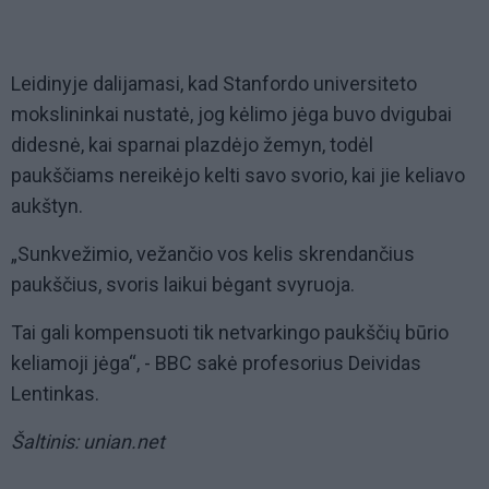
Leidinyje dalijamasi, kad Stanfordo universiteto
mokslininkai nustatė, jog kėlimo jėga buvo dvigubai
didesnė, kai sparnai plazdėjo žemyn, todėl
paukščiams nereikėjo kelti savo svorio, kai jie keliavo
aukštyn.
„Sunkvežimio, vežančio vos kelis skrendančius
paukščius, svoris laikui bėgant svyruoja.
Tai gali kompensuoti tik netvarkingo paukščių būrio
keliamoji jėga“, - BBC sakė profesorius Deividas
Lentinkas.
Šaltinis: unian.net