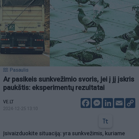
Pasaulis
Ar pasikeis sunkvežimio svoris, jei į jį įskris
paukštis: eksperimentų rezultatai
Facebook
Messenger
LinkedIn
Email
C
VE.LT
L
2024-12-25 13:10
Įsivaizduokite situaciją: yra sunkvežimis, kuriame