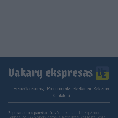
Load
More
Footer
Pranešk naujieną
Prenumerata
Skelbimai
Reklama
menu
Kontaktai
Populiariausios paieškos frazės:
ekoplanet.lt
KlipShop
Topbeauty
FS 25 Mods
camelia
Ket bilietai
ket testai
esta