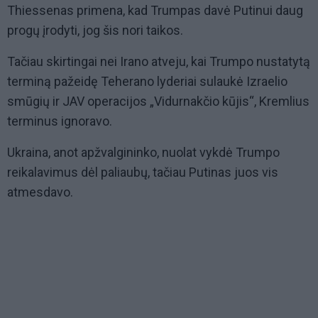
Thiessenas primena, kad Trumpas davė Putinui daug
progų įrodyti, jog šis nori taikos.
Tačiau skirtingai nei Irano atveju, kai Trumpo nustatytą
terminą pažeidę Teherano lyderiai sulaukė Izraelio
smūgių ir JAV operacijos „Vidurnakčio kūjis“, Kremlius
terminus ignoravo.
Ukraina, anot apžvalgininko, nuolat vykdė Trumpo
reikalavimus dėl paliaubų, tačiau Putinas juos vis
atmesdavo.