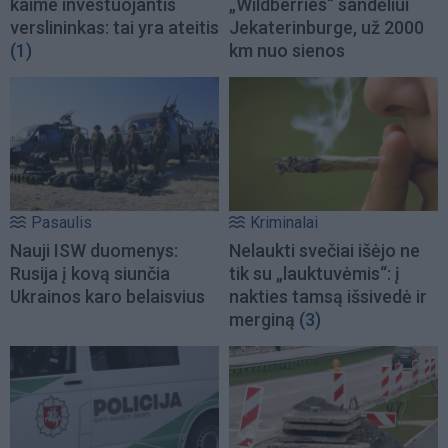
kaime investuojantis
„Wildberries“ sandėliui
verslininkas: tai yra ateitis
Jekaterinburge, už 2000
(1)
km nuo sienos
Pasaulis
Kriminalai
Nauji ISW duomenys:
Nelaukti svečiai išėjo ne
Rusija į kovą siunčia
tik su „lauktuvėmis“: į
Ukrainos karo belaisvius
nakties tamsą išsivedė ir
merginą
(3)