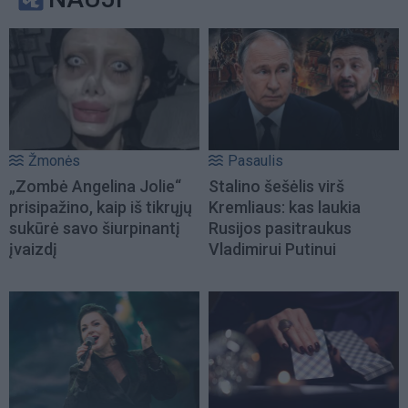
Žmonės
Pasaulis
„Zombė Angelina Jolie“
Stalino šešėlis virš
prisipažino, kaip iš tikrųjų
Kremliaus: kas laukia
sukūrė savo šiurpinantį
Rusijos pasitraukus
įvaizdį
Vladimirui Putinui