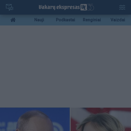
Pereiti
į
pagrindinį
Mobile
Nauji
Podkastai
Renginiai
Vaizdai
turinį
menu
bottom