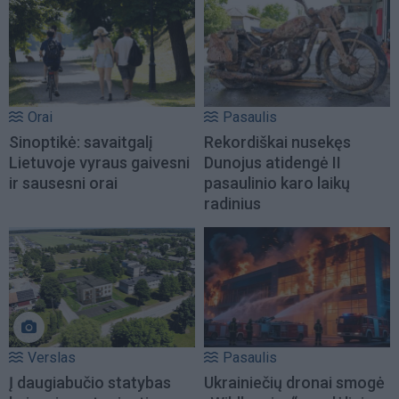
Orai
Pasaulis
Sinoptikė: savaitgalį
Rekordiškai nusekęs
Lietuvoje vyraus gaivesni
Dunojus atidengė II
ir sausesni orai
pasaulinio karo laikų
radinius
Verslas
Pasaulis
Į daugiabučio statybas
Ukrainiečių dronai smogė