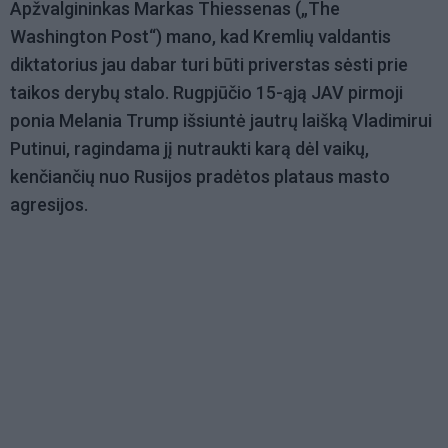
Apžvalgininkas Markas Thiessenas („The
Washington Post“) mano, kad Kremlių valdantis
diktatorius jau dabar turi būti priverstas sėsti prie
taikos derybų stalo. Rugpjūčio 15-ąją JAV pirmoji
ponia Melania Trump išsiuntė jautrų laišką Vladimirui
Putinui, ragindama jį nutraukti karą dėl vaikų,
kenčiančių nuo Rusijos pradėtos plataus masto
agresijos.