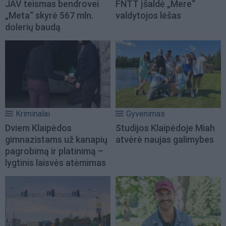
JAV teismas bendrovei
FNTT įšaldė „Mere“
„Meta“ skyrė 567 mln.
valdytojos lėšas
dolerių baudą
Kriminalai
Gyvenimas
Dviem Klaipėdos
Studijos Klaipėdoje Miah
gimnazistams už kanapių
atvėrė naujas galimybes
pagrobimą ir platinimą –
lygtinis laisvės atėmimas