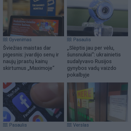
Gyvenimas
Pasaulis
Šviežias maistas dar
„Slėptis jau per vėlu,
pigesnis: įvardijo senų ir
šunsnukiai“: ukrainietis
naujų įprastų kainų
sudalyvavo Rusijos
skirtumus „Maximoje“
gynybos vadų vaizdo
pokalbyje
Pasaulis
Verslas