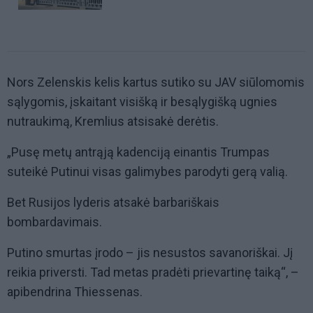
Nors Zelenskis kelis kartus sutiko su JAV siūlomomis
sąlygomis, įskaitant visišką ir besąlygišką ugnies
nutraukimą, Kremlius atsisakė derėtis.
„Pusę metų antrąją kadenciją einantis Trumpas
suteikė Putinui visas galimybes parodyti gerą valią.
Bet Rusijos lyderis atsakė barbariškais
bombardavimais.
Putino smurtas įrodo – jis nesustos savanoriškai. Jį
reikia priversti. Tad metas pradėti prievartinę taiką“, –
apibendrina Thiessenas.