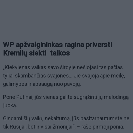
WP apžvalgininkas ragina priversti
Kremlių siekti taikos
„Kiekvienas vaikas savo širdyje nešiojasi tas pačias
tyliai skambančias svajones... Jie svajoja apie meilę,
galimybes ir apsaugą nuo pavojų.
Pone Putinai, jūs vienas galite sugrąžinti jų melodingą
juoką.
Gindami šių vaikų nekaltumą, jūs pasitarnautumėte ne
tik Rusijai, bet ir visai žmonijai“, – rašė pirmoji ponia.