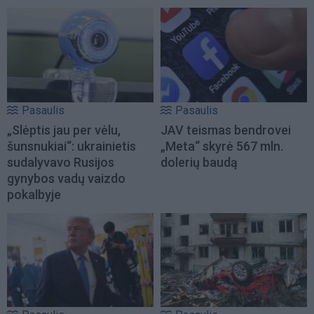
Pasaulis
Pasaulis
„Slėptis jau per vėlu,
JAV teismas bendrovei
šunsnukiai“: ukrainietis
„Meta“ skyrė 567 mln.
sudalyvavo Rusijos
dolerių baudą
gynybos vadų vaizdo
pokalbyje