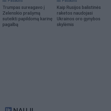
Pasaulis
Pasaulis
Trumpas sureagavo į
Kaip Rusijos balistinės
Zelenskio prašymą
raketos naudojasi
suteikti papildomą karinę
Ukrainos oro gynybos
pagalbą
skylėmis
NAUJI