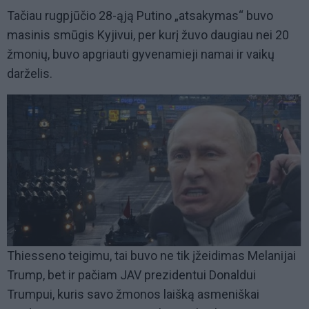
Tačiau rugpjūčio 28-ąją Putino „atsakymas“ buvo
masinis smūgis Kyjivui, per kurį žuvo daugiau nei 20
žmonių, buvo apgriauti gyvenamieji namai ir vaikų
darželis.
Thiesseno teigimu, tai buvo ne tik įžeidimas Melanijai
Trump, bet ir pačiam JAV prezidentui Donaldui
Trumpui, kuris savo žmonos laišką asmeniškai