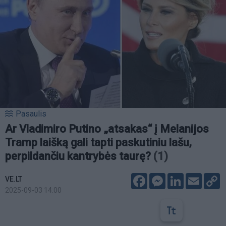
Pasaulis
Ar Vladimiro Putino „atsakas“ į Melanijos
Tramp laišką gali tapti paskutiniu lašu,
perpildančiu kantrybės taurę?
(1)
Facebook
Messenger
LinkedIn
Email
C
VE.LT
L
2025-09-03 14:00