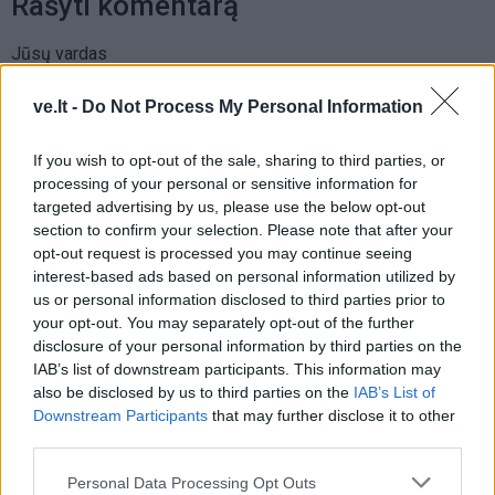
Rašyti komentarą
Jūsų vardas
ve.lt -
Do Not Process My Personal Information
Komentaras
If you wish to opt-out of the sale, sharing to third parties, or
processing of your personal or sensitive information for
targeted advertising by us, please use the below opt-out
section to confirm your selection. Please note that after your
opt-out request is processed you may continue seeing
interest-based ads based on personal information utilized by
us or personal information disclosed to third parties prior to
your opt-out. You may separately opt-out of the further
disclosure of your personal information by third parties on the
IAB’s list of downstream participants. This information may
This site is protected by
also be disclosed by us to third parties on the
IAB’s List of
Sutinku su
taisyklėmis
reCAPTCHA and the Google
Downstream Participants
that may further disclose it to other
Privacy Policy
and
Terms of
third parties.
Service
apply.
Personal Data Processing Opt Outs