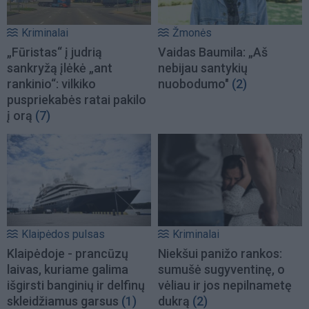
Kriminalai
Žmonės
„Fūristas“ į judrią
Vaidas Baumila: „Aš
sankryžą įlėkė „ant
nebijau santykių
rankinio“: vilkiko
nuobodumo"
(2)
puspriekabės ratai pakilo
į orą
(7)
Klaipėdos pulsas
Kriminalai
Klaipėdoje - prancūzų
Niekšui panižo rankos:
laivas, kuriame galima
sumušė sugyventinę, o
išgirsti banginių ir delfinų
vėliau ir jos nepilnametę
skleidžiamus garsus
(1)
dukrą
(2)