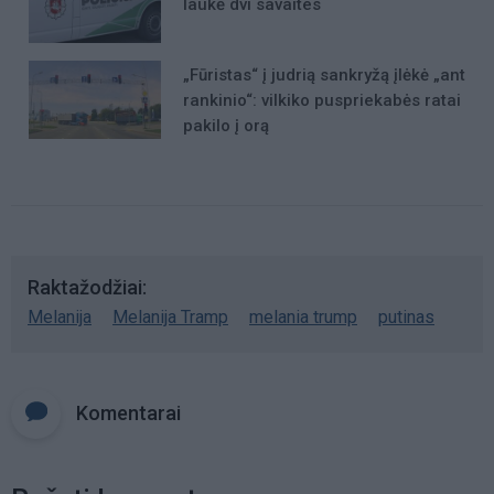
laukė dvi savaites
„Fūristas“ į judrią sankryžą įlėkė „ant
rankinio“: vilkiko puspriekabės ratai
pakilo į orą
Raktažodžiai
Melanija
Melanija Tramp
melania trump
putinas
Komentarai