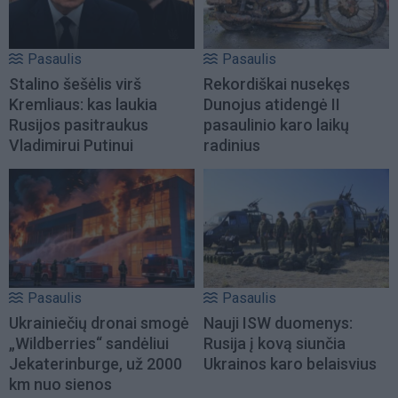
Pasaulis
Pasaulis
Stalino šešėlis virš
Rekordiškai nusekęs
Kremliaus: kas laukia
Dunojus atidengė II
Rusijos pasitraukus
pasaulinio karo laikų
Vladimirui Putinui
radinius
Pasaulis
Pasaulis
Ukrainiečių dronai smogė
Nauji ISW duomenys:
„Wildberries“ sandėliui
Rusija į kovą siunčia
Jekaterinburge, už 2000
Ukrainos karo belaisvius
km nuo sienos