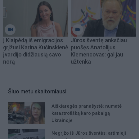
Į Klaipėdą iš emigracijos
Jūros šventę anksčiau
grįžusi Karina Kučinskienė
puošęs Anatolijus
įvardijo didžiausią savo
Klemencovas: gal jau
norą
užtenka
Šiuo metu skaitomiausi
Aiškiaregės pranašystė: numatė
katastrofišką karo pabaigą
Ukrainoje
Negrįžo iš Jūros šventės: artimieji