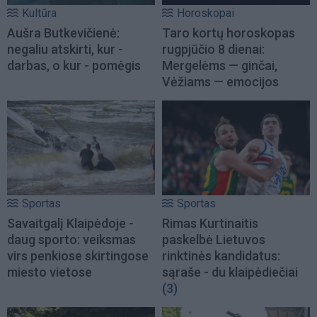
Kultūra
Horoskopai
Aušra Butkevičienė:
Taro kortų horoskopas
negaliu atskirti, kur -
rugpjūčio 8 dienai:
darbas, o kur - pomėgis
Mergelėms — ginčai,
Vėžiams — emocijos
Sportas
Sportas
Savaitgalį Klaipėdoje -
Rimas Kurtinaitis
daug sporto: veiksmas
paskelbė Lietuvos
virs penkiose skirtingose
rinktinės kandidatus:
miesto vietose
sąraše - du klaipėdiečiai
(3)