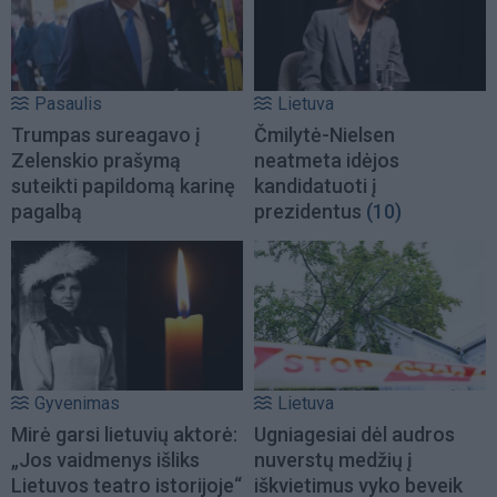
Pasaulis
Lietuva
Trumpas sureagavo į
Čmilytė-Nielsen
Zelenskio prašymą
neatmeta idėjos
suteikti papildomą karinę
kandidatuoti į
pagalbą
prezidentus
(10)
Gyvenimas
Lietuva
Mirė garsi lietuvių aktorė:
Ugniagesiai dėl audros
„Jos vaidmenys išliks
nuverstų medžių į
Lietuvos teatro istorijoje“
iškvietimus vyko beveik