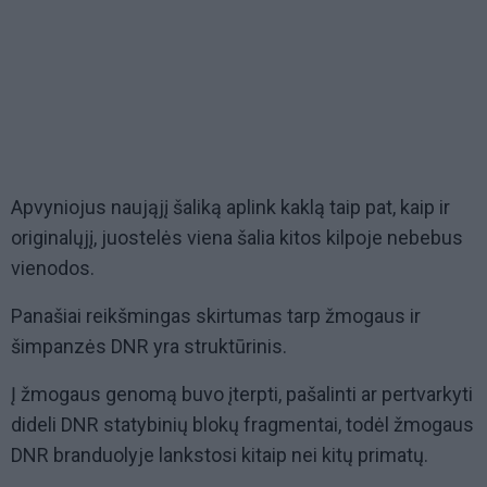
Apvyniojus naująjį šaliką aplink kaklą taip pat, kaip ir
originalųjį, juostelės viena šalia kitos kilpoje nebebus
vienodos.
Panašiai reikšmingas skirtumas tarp žmogaus ir
šimpanzės DNR yra struktūrinis.
Į žmogaus genomą buvo įterpti, pašalinti ar pertvarkyti
dideli DNR statybinių blokų fragmentai, todėl žmogaus
DNR branduolyje lankstosi kitaip nei kitų primatų.