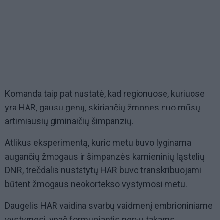
Komanda taip pat nustatė, kad regionuose, kuriuose
yra HAR, gausu genų, skiriančių žmones nuo mūsų
artimiausių giminaičių šimpanzių.
Atlikus eksperimentą, kurio metu buvo lyginama
augančių žmogaus ir šimpanzės kamieninių ląstelių
DNR, trečdalis nustatytų HAR buvo transkribuojami
būtent žmogaus neokortekso vystymosi metu.
Daugelis HAR vaidina svarbų vaidmenį embrioniniame
vystymesi, ypač formuojantis nervų takams,