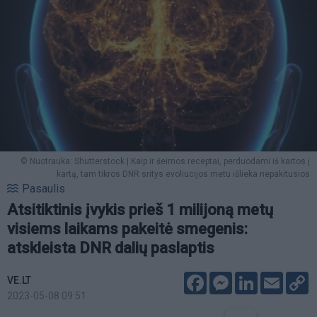
© Nuotrauka: Shutterstock | Kaip ir šeimos receptai, perduodami iš kartos į
kartą, tam tikros DNR sritys evoliucijos metu išlieka nepakitusios
Pasaulis
Atsitiktinis įvykis prieš 1 milijoną metų
visiems laikams pakeitė smegenis:
atskleista DNR dalių paslaptis
Facebook
Messenger
LinkedIn
Email
C
VE.LT
L
2023-05-08 09:51