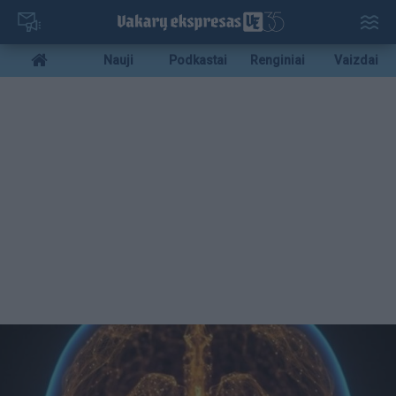
Pereiti
į
pagrindinį
Mobile
Nauji
Podkastai
Renginiai
Vaizdai
turinį
menu
bottom