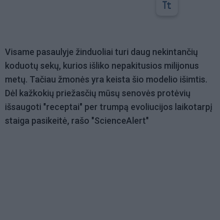
Visame pasaulyje žinduoliai turi daug nekintančių
koduotų sekų, kurios išliko nepakitusios milijonus
metų. Tačiau žmonės yra keista šio modelio išimtis.
Dėl kažkokių priežasčių mūsų senovės protėvių
išsaugoti "receptai" per trumpą evoliucijos laikotarpį
staiga pasikeitė, rašo "ScienceAlert"