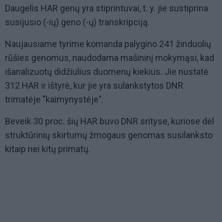
Daugelis HAR genų yra stiprintuvai, t. y. jie sustiprina
susijusio (-ių) geno (-ų) transkripciją.
Naujausiame tyrime komanda palygino 241 žinduolių
rūšies genomus, naudodama mašininį mokymąsi, kad
išanalizuotų didžiulius duomenų kiekius. Jie nustatė
312 HAR ir ištyrė, kur jie yra sulankstytos DNR
trimatėje "kaimynystėje".
Beveik 30 proc. šių HAR buvo DNR srityse, kuriose dėl
struktūrinių skirtumų žmogaus genomas susilanksto
kitaip nei kitų primatų.