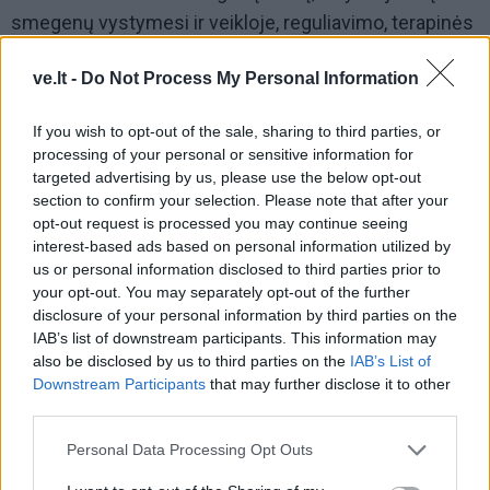
smegenų vystymesi ir veikloje, reguliavimo, terapinės
intervencijos taikinius.
ve.lt -
Do Not Process My Personal Information
If you wish to opt-out of the sale, sharing to third parties, or
processing of your personal or sensitive information for
targeted advertising by us, please use the below opt-out
section to confirm your selection. Please note that after your
opt-out request is processed you may continue seeing
interest-based ads based on personal information utilized by
us or personal information disclosed to third parties prior to
your opt-out. You may separately opt-out of the further
disclosure of your personal information by third parties on the
IAB’s list of downstream participants. This information may
also be disclosed by us to third parties on the
IAB’s List of
Downstream Participants
that may further disclose it to other
Į Klaipėdą iš emigracijos
Jūros šventę anksčiau
third parties.
grįžusi Karina Kučinskienė
puošęs Anatolijus
Personal Data Processing Opt Outs
įvardijo didžiausią savo
Klemencovas: gal jau
norą
užtenka