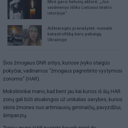
Mirė garsi lietuvių aktorė: „Jos
vaidmenys išliks Lietuvos teatro
istorijoje“
Aiškiaregės pranašystė: numatė
katastrofišką karo pabaigą
Ukrainoje
Šios žmogaus DNR sritys, kuriose įvyko staigūs
pokyčiai, vadinamos "žmogaus pagreitinto vystymosi
zonomis" (HAR).
Mokslininkai mano, kad bent jau kai kurios iš šių HAR
zonų gali būti atsakingos už unikalias savybes, kurios
skiria žmones nuo artimiausių giminaičių, pavyzdžiui,
šimpanzių.
Tyrėjų grupė HAR nustatė beveik prieš du