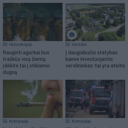
Horoskopai
Verslas
Rauginti agurkai bus
Į daugiabučio statybas
traškūs visą žiemą:
kaime investuojantis
įdėkite tai į stiklainio
verslininkas: tai yra ateitis
dugną
Kriminalai
Kriminalai