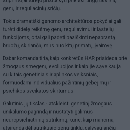
stiprintojai turėjo prisitaikyti prie skirtingų tikslinių
genų ir reguliacinių sričių.
Tokie dramatiški genomo architektūros pokyčiai gali
turėti didelę reikšmę genų reguliavimui ir ląstelių
funkcijoms, o tai gali padėti paaiškinti nepaprastą
bruožų, skiriančių mus nuo kitų primatų, įvairovę.
Dabar komanda tiria, kaip konkretūs HAR prisideda prie
žmogaus smegenų evoliucijos ir kaip jie sąveikauja
su kitais genetiniais ir aplinkos veiksniais,
formuodami individualius pažintinių gebėjimų ir
psichikos sveikatos skirtumus.
Galutinis jų tikslas - atskleisti genetinį žmogaus
unikalumo pagrindą ir nustatyti galimus
neuropsichiatrinių sutrikimų, kurie, kaip manoma,
atsiranda dėl sutrikusio genų tinklų, dalyvaujančių