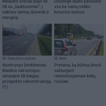
Nelaukti svečiai išėjo ne
Užsidegė lauko pavėsinė:
tik su „lauktuvėmis“: į
vos be namų neliko
nakties tamsą išsivedė ir
keturios šeimos
merginą
Klaipėdos pulsas
Auto
Nusitrynęs ženklinimas
Primena, ką būtina žinoti
klaidina vairuotojus:
važiuojant
atnaujins tik baigus
remontuojamais kelių
prospekto rekonstrukciją
ruožais
(1)