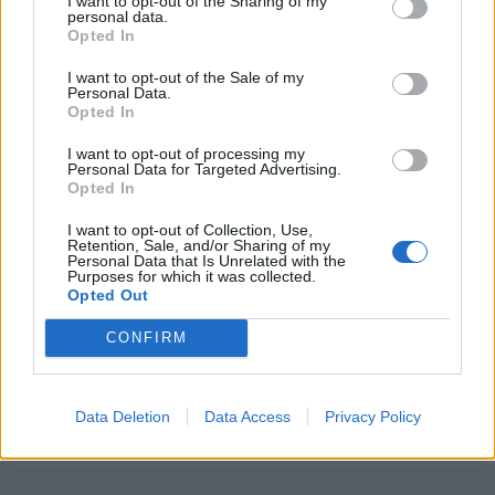
I want to opt-out of the Sharing of my
personal data.
Opted In
I want to opt-out of the Sale of my
Personal Data.
Šiuo metu skaitomiausi
Opted In
Pelių ir žiurkių baubas: kas
I want to opt-out of processing my
Personal Data for Targeted Advertising.
graužikus gąsdina labiau nei
Opted In
nuodai
I want to opt-out of Collection, Use,
Taro kortų horoskopas rugpjūčio 7
Retention, Sale, and/or Sharing of my
Personal Data that Is Unrelated with the
dienai: Vandeniams – pasirinkimas,
Purposes for which it was collected.
Dvyniams – pagreitis
Opted Out
CONFIRM
Kraupi avarija prie Vilniaus atėmė
tris brangiausius žmones: pranešė,
kaip bus atsisveikinama su
mergaite, jos mama ir močiute
Data Deletion
Data Access
Privacy Policy