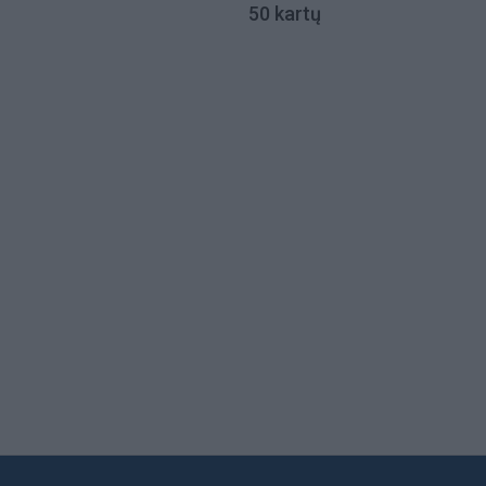
50 kartų
Load
More