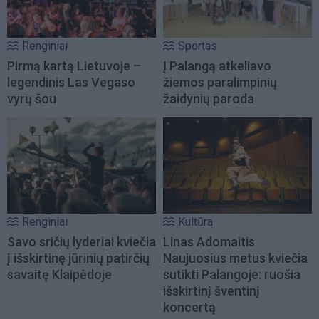
Renginiai
Sportas
Pirmą kartą Lietuvoje –
Į Palangą atkeliavo
legendinis Las Vegaso
žiemos paralimpinių
vyrų šou
žaidynių paroda
Renginiai
Kultūra
Savo sričių lyderiai kviečia
Linas Adomaitis
į išskirtinę jūrinių patirčių
Naujuosius metus kviečia
savaitę Klaipėdoje
sutikti Palangoje: ruošia
išskirtinį šventinį
koncertą