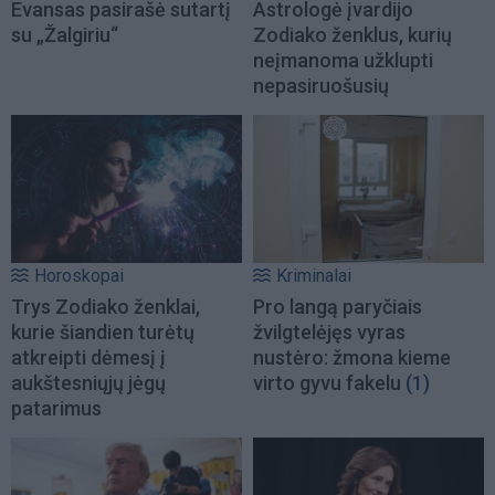
Evansas pasirašė sutartį
Astrologė įvardijo
su „Žalgiriu“
Zodiako ženklus, kurių
neįmanoma užklupti
nepasiruošusių
Horoskopai
Kriminalai
Trys Zodiako ženklai,
Pro langą paryčiais
kurie šiandien turėtų
žvilgtelėjęs vyras
atkreipti dėmesį į
nustėro: žmona kieme
aukštesniųjų jėgų
virto gyvu fakelu
(1)
patarimus