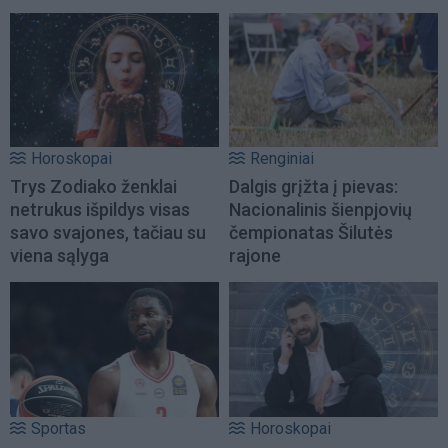
Horoskopai
Renginiai
Trys Zodiako ženklai
Dalgis grįžta į pievas:
netrukus išpildys visas
Nacionalinis šienpjovių
savo svajones, tačiau su
čempionatas Šilutės
viena sąlyga
rajone
Sportas
Horoskopai