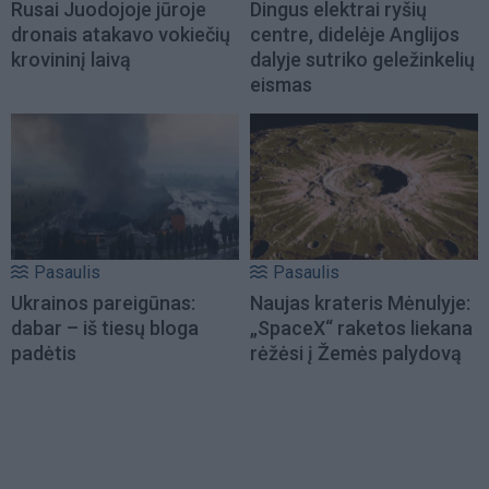
Rusai Juodojoje jūroje
Dingus elektrai ryšių
dronais atakavo vokiečių
centre, didelėje Anglijos
krovininį laivą
dalyje sutriko geležinkelių
eismas
Pasaulis
Pasaulis
Ukrainos pareigūnas:
Naujas krateris Mėnulyje:
dabar – iš tiesų bloga
„SpaceX“ raketos liekana
padėtis
rėžėsi į Žemės palydovą