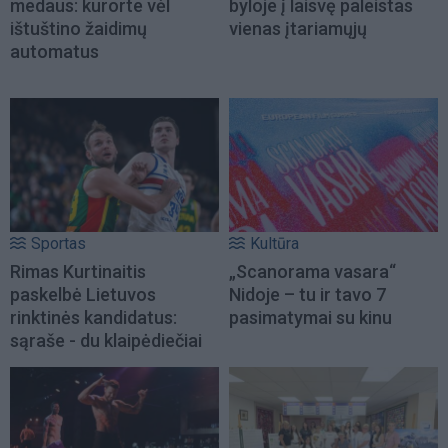
medaus: kurorte vėl
byloje į laisvę paleistas
ištuštino žaidimų
vienas įtariamųjų
automatus
Sportas
Kultūra
Rimas Kurtinaitis
„Scanorama vasara“
paskelbė Lietuvos
Nidoje – tu ir tavo 7
rinktinės kandidatus:
pasimatymai su kinu
sąraše - du klaipėdiečiai