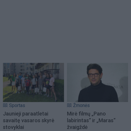
Sportas
Žmonės
Jaunieji paraatletai
Mirė filmų „Pano
savaitę vasaros skyrė
labirintas“ ir „Maras“
stovyklai
žvaigždė