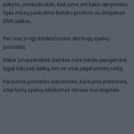
pokytis, įsivaizduokite, kad jums ant kaklo apvyniotas
ilgas mūsų paskutinio bendro protėvio su šimpanze
DNR šalikas.
Per visą jo ilgį išsidėsčiusios skirtingų spalvų
juostelės.
Dabar įsivaizduokite, kad kas nors bando pasigaminti
lygiai tokį patį šaliką, bet ne visai pagal pirminį raštą.
Kai kurios juostelės siauresnės, kai kurios platesnės,
o kai kurių spalvų eiliškumas skiriasi nuo originalo.