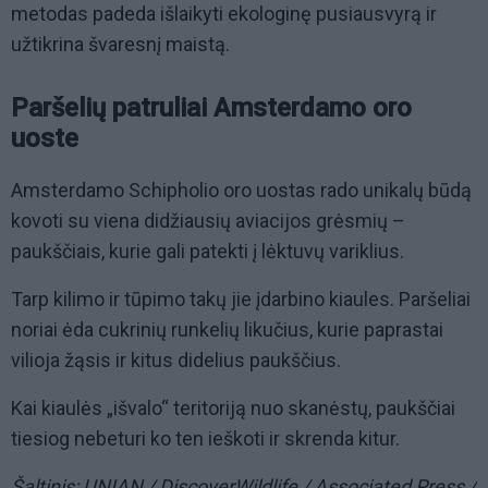
metodas padeda išlaikyti ekologinę pusiausvyrą ir
užtikrina švaresnį maistą.
Paršelių patruliai Amsterdamo oro
uoste
Amsterdamo Schipholio oro uostas rado unikalų būdą
kovoti su viena didžiausių aviacijos grėsmių –
paukščiais, kurie gali patekti į lėktuvų variklius.
Tarp kilimo ir tūpimo takų jie įdarbino kiaules. Paršeliai
noriai ėda cukrinių runkelių likučius, kurie paprastai
vilioja žąsis ir kitus didelius paukščius.
Kai kiaulės „išvalo“ teritoriją nuo skanėstų, paukščiai
tiesiog nebeturi ko ten ieškoti ir skrenda kitur.
Šaltinis: UNIAN / DiscoverWildlife / Associated Press /