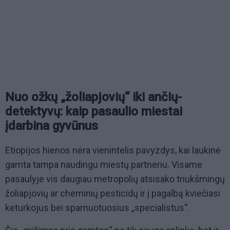
Nuo ožkų „žoliapjovių“ iki ančių-
detektyvų: kaip pasaulio miestai
įdarbina gyvūnus
Etiopijos hienos nėra vienintelis pavyzdys, kai laukinė
gamta tampa naudingu miestų partneriu. Visame
pasaulyje vis daugiau metropolių atsisako triukšmingų
žoliapjovių ar cheminių pesticidų ir į pagalbą kviečiasi
keturkojus bei sparnuotuosius „specialistus“.