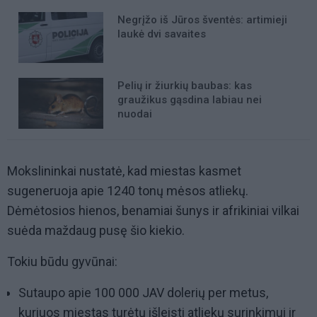
Negrįžo iš Jūros šventės: artimieji
laukė dvi savaites
Pelių ir žiurkių baubas: kas
graužikus gąsdina labiau nei
nuodai
Mokslininkai nustatė, kad miestas kasmet
sugeneruoja apie 1240 tonų mėsos atliekų.
Dėmėtosios hienos, benamiai šunys ir afrikiniai vilkai
suėda maždaug pusę šio kiekio.
Tokiu būdu gyvūnai:
Sutaupo apie 100 000 JAV dolerių per metus,
kuriuos miestas turėtų išleisti atliekų surinkimui ir