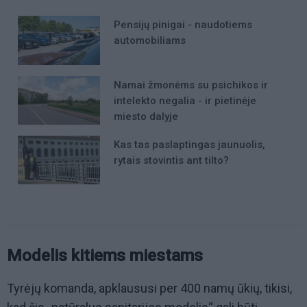
Pensijų pinigai - naudotiems
automobiliams
Namai žmonėms su psichikos ir
intelekto negalia - ir pietinėje
miesto dalyje
Kas tas paslaptingas jaunuolis,
rytais stovintis ant tilto?
Modelis kitiems miestams
Tyrėjų komanda, apklaususi per 400 namų ūkių, tikisi,