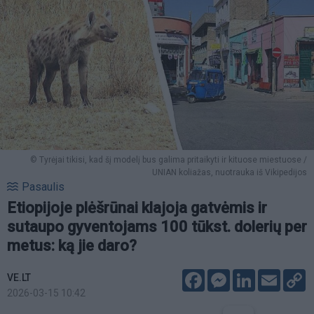
© Tyrėjai tikisi, kad šį modelį bus galima pritaikyti ir kituose miestuose /
UNIAN koliažas, nuotrauka iš Vikipedijos
Pasaulis
Etiopijoje plėšrūnai klajoja gatvėmis ir
sutaupo gyventojams 100 tūkst. dolerių per
metus: ką jie daro?
Facebook
Messenger
LinkedIn
Email
C
VE.LT
L
2026-03-15 10:42