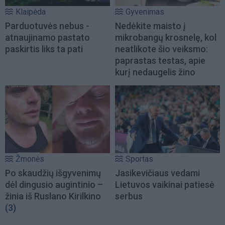
Klaipėda
Gyvenimas
Parduotuvės nebus -
Nedėkite maisto į
atnaujinamo pastato
mikrobangų krosnelę, kol
paskirtis liks ta pati
neatlikote šio veiksmo:
paprastas testas, apie
kurį nedaugelis žino
Žmonės
Sportas
Po skaudžių išgyvenimų
Jasikevičiaus vedami
dėl dingusio augintinio –
Lietuvos vaikinai patiesė
žinia iš Ruslano Kirilkino
serbus
(3)