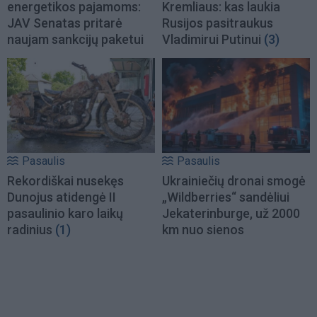
energetikos pajamoms:
Kremliaus: kas laukia
JAV Senatas pritarė
Rusijos pasitraukus
naujam sankcijų paketui
Vladimirui Putinui
(3)
Pasaulis
Pasaulis
Rekordiškai nusekęs
Ukrainiečių dronai smogė
Dunojus atidengė II
„Wildberries“ sandėliui
pasaulinio karo laikų
Jekaterinburge, už 2000
radinius
(1)
km nuo sienos