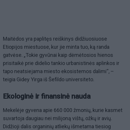
Maitėdos yra paplitęs reiškinys didžiuosiuose
Etiopijos miestuose, kur jie minta tuo, ką randa
gatvėse. „Tokie gyvūnai kaip dėmėtosios hienos
prisitaikė prie didelio tankio urbanistinės aplinkos ir
tapo neatsiejama miesto ekosistemos dalimi“, –
teigia Gidey Yirga iš Šefildo universiteto.
Ekologinė ir finansinė nauda
Mekelėje gyvena apie 660 000 žmonių, kurie kasmet
suvartoja daugiau nei milijoną vištų, ožkų ir avių.
Didžioji dalis organinių atliekų išmetama tiesiog