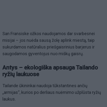
San Fransiske ožkos naudojamos dar svarbesnei
misijai – jos nuėda sausą žolę aplink miestą, taip
sukurdamos natūralius priešgaisrinius barjerus ir
saugodamos gyventojus nuo miškų gaisrų.
Antys – ekologiška apsauga Tailando
ryžių laukuose
Tailande ūkininkai naudoja tūkstantines ančių
„armijas“, kurios po derliaus nuėmimo užplūsta ryžių
laukus.