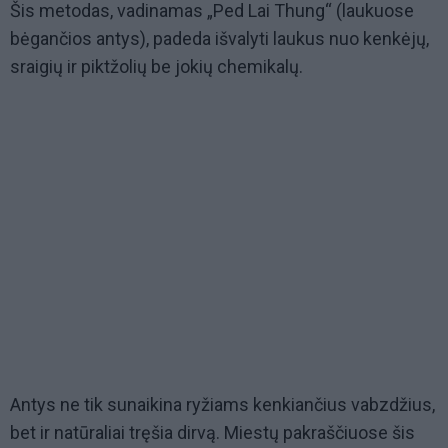
Šis metodas, vadinamas „Ped Lai Thung“ (laukuose
bėgančios antys), padeda išvalyti laukus nuo kenkėjų,
sraigių ir piktžolių be jokių chemikalų.
Antys ne tik sunaikina ryžiams kenkiančius vabzdžius,
bet ir natūraliai tręšia dirvą. Miestų pakraščiuose šis