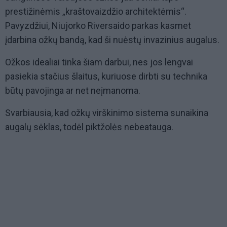
prestižinėmis „kraštovaizdžio architektėmis“.
Pavyzdžiui, Niujorko Riversaido parkas kasmet
įdarbina ožkų bandą, kad ši nuėstų invazinius augalus.
Ožkos idealiai tinka šiam darbui, nes jos lengvai
pasiekia stačius šlaitus, kuriuose dirbti su technika
būtų pavojinga ar net neįmanoma.
Svarbiausia, kad ožkų virškinimo sistema sunaikina
augalų sėklas, todėl piktžolės nebeatauga.