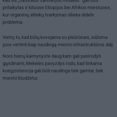
kad šis „natūralus sanitarijos modelis“ gali būti
pritaikytas ir kituose Etiopijos bei Afrikos miestuose,
kur organinių atliekų tvarkymas išlieka didele
problema.
Vietoj to, kad būtų kovojama su plėšrūnais, siūloma
juos vertinti kaip naudingą miesto infrastruktūros dalį.
Nors hienų kaimynystė daug kam gali pasirodyti
gąsdinanti, Mekelės pavyzdys rodo, kad tinkama
koegzistencija gali būti naudinga tiek gamtai, tiek
miesto biudžetui.