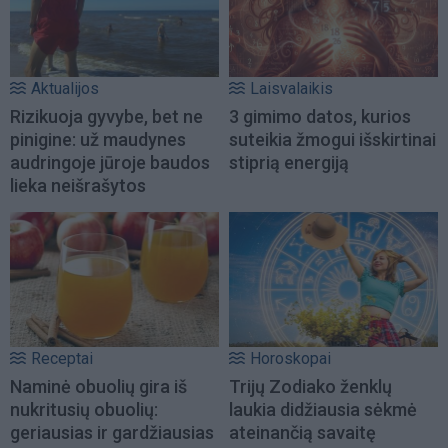
Aktualijos
Laisvalaikis
Rizikuoja gyvybe, bet ne
3 gimimo datos, kurios
pinigine: už maudynes
suteikia žmogui išskirtinai
audringoje jūroje baudos
stiprią energiją
lieka neišrašytos
Receptai
Horoskopai
Naminė obuolių gira iš
Trijų Zodiako ženklų
nukritusių obuolių:
laukia didžiausia sėkmė
geriausias ir gardžiausias
ateinančią savaitę