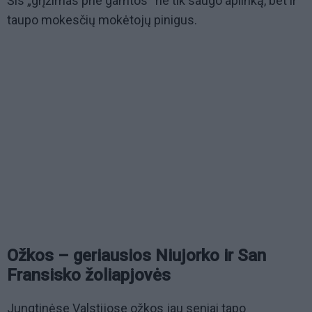
Šis „grįžimas prie gamtos“ ne tik saugo aplinką, bet ir
taupo mokesčių mokėtojų pinigus.
Ožkos – geriausios Niujorko ir San
Fransisko žoliapjovės
Jungtinėse Valstijose ožkos jau seniai tapo