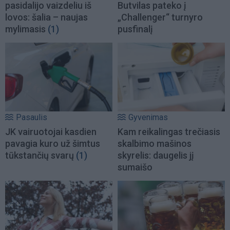
pasidalijo vaizdeliu iš
Butvilas pateko į
lovos: šalia – naujas
„Challenger“ turnyro
mylimasis
(1)
pusfinalį
Pasaulis
Gyvenimas
JK vairuotojai kasdien
Kam reikalingas trečiasis
pavagia kuro už šimtus
skalbimo mašinos
tūkstančių svarų
(1)
skyrelis: daugelis jį
sumaišo