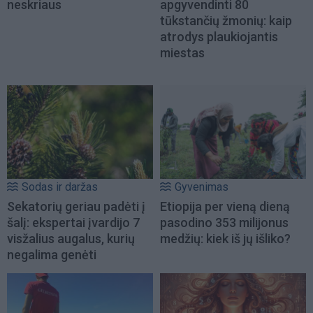
neskriaus
apgyvendinti 80
tūkstančių žmonių: kaip
atrodys plaukiojantis
miestas
Sodas ir daržas
Gyvenimas
Sekatorių geriau padėti į
Etiopija per vieną dieną
šalį: ekspertai įvardijo 7
pasodino 353 milijonus
visžalius augalus, kurių
medžių: kiek iš jų išliko?
negalima genėti