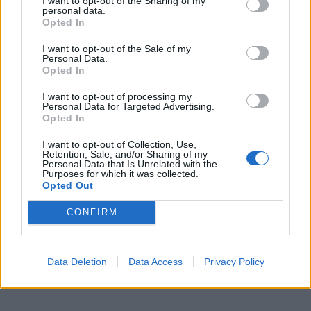
I want to opt-out of the Sharing of my
personal data.
Opted In
Šiuo metu skaitomiausi
I want to opt-out of the Sale of my
Personal Data.
Opted In
Geltonuoja agurkų lapai: kalta ne
liga, o viena dažna klaida
I want to opt-out of processing my
Personal Data for Targeted Advertising.
Opted In
Rekordiškai nusekęs Dunojus
I want to opt-out of Collection, Use,
atidengė II pasaulinio karo laikų
Retention, Sale, and/or Sharing of my
Personal Data that Is Unrelated with the
radinius
Purposes for which it was collected.
Opted Out
Mirė garsi lietuvių aktorė: „Jos
CONFIRM
vaidmenys išliks Lietuvos teatro
istorijoje“
Data Deletion
Data Access
Privacy Policy