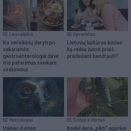
Laisvalaikis
Gyvenimas
Ko nereikėtų daryti po
Lietuvių kultūros kodas:
vakarienės:
ką reikia žinoti prieš
gastroenterologai davė
pradedant bendrauti?
tris patarimus sveikam
virškinimui
Horoskopai
Sodas ir daržas
Vaikas Avinas:
Kodėl dera „pikti“ agurkai