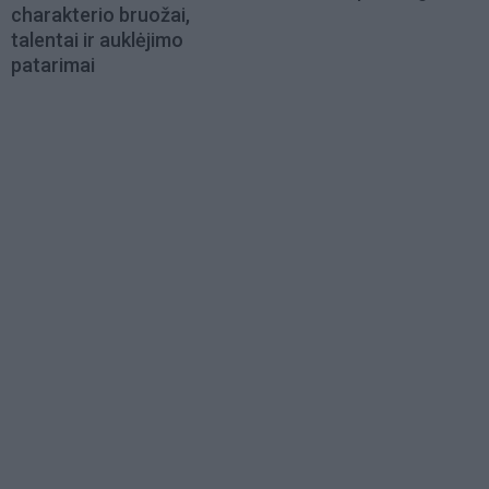
charakterio bruožai,
talentai ir auklėjimo
patarimai
Load
More