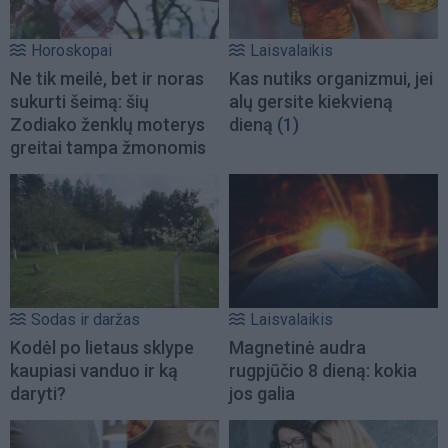
Horoskopai
Laisvalaikis
Ne tik meilė, bet ir noras
Kas nutiks organizmui, jei
sukurti šeimą: šių
alų gersite kiekvieną
Zodiako ženklų moterys
dieną
(1)
greitai tampa žmonomis
Sodas ir daržas
Laisvalaikis
Kodėl po lietaus sklype
Magnetinė audra
kaupiasi vanduo ir ką
rugpjūčio 8 dieną: kokia
daryti?
jos galia