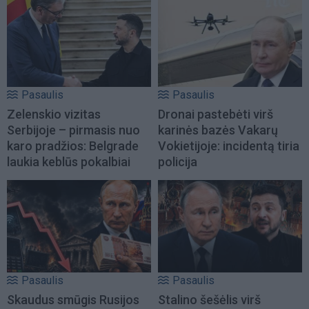
Pasaulis
Pasaulis
Zelenskio vizitas
Dronai pastebėti virš
Serbijoje – pirmasis nuo
karinės bazės Vakarų
karo pradžios: Belgrade
Vokietijoje: incidentą tiria
laukia keblūs pokalbiai
policija
Pasaulis
Pasaulis
Skaudus smūgis Rusijos
Stalino šešėlis virš