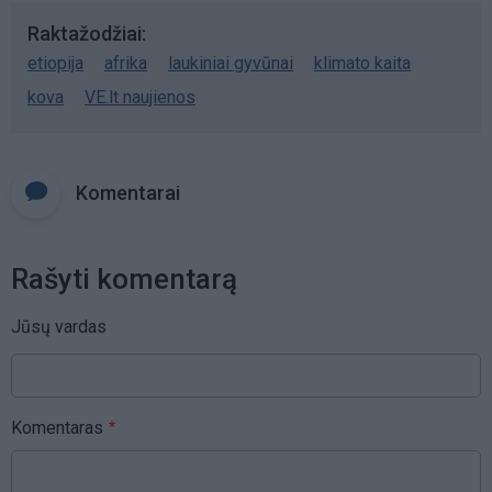
Raktažodžiai
etiopija
afrika
laukiniai gyvūnai
klimato kaita
kova
VE.lt naujienos
Komentarai
Rašyti komentarą
Jūsų vardas
Komentaras