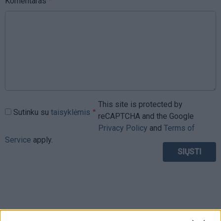
Komentaras
This site is protected by
Sutinku su
taisyklėmis
reCAPTCHA and the Google
Privacy Policy
and
Terms of
Service
apply.