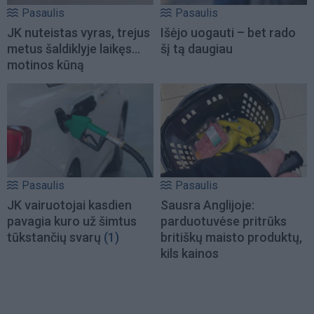
Pasaulis
Pasaulis
JK nuteistas vyras, trejus
Išėjo uogauti – bet rado
metus šaldiklyje laikęs...
šį tą daugiau
motinos kūną
Pasaulis
Pasaulis
JK vairuotojai kasdien
Sausra Anglijoje:
pavagia kuro už šimtus
parduotuvėse pritrūks
tūkstančių svarų
(1)
britiškų maisto produktų,
kils kainos