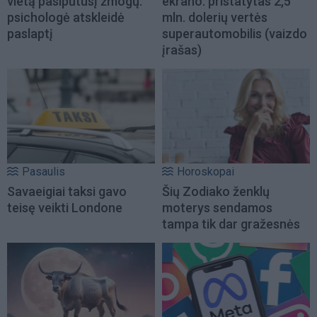
vietą pasipūtusį žmogų:
ekrano: pristatytas 2,5
psichologė atskleidė
mln. dolerių vertės
paslaptį
superautomobilis (vaizdo
įrašas)
Pasaulis
Horoskopai
Savaeigiai taksi gavo
Šių Zodiako ženklų
teisę veikti Londone
moterys sendamos
tampa tik dar gražesnės