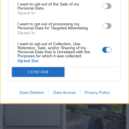
košmaru: žvaigždė jam
Ukraina turi metus –
I want to opt-out of the Sale of my
spjovė į veidą
paaiškino, kokią grėsmę
Personal Data.
Opted In
tai kelia
I want to opt-out of processing my
Personal Data for Targeted Advertising.
Opted In
I want to opt-out of Collection, Use,
Retention, Sale, and/or Sharing of my
Personal Data that Is Unrelated with the
Purposes for which it was collected.
Opted Out
Pasaulis
Pasaulis
JK politikai siūlo atimti
Savaeigiai taksi gavo
CONFIRM
socialinius būstus iš
teisę veikti Londone
užsienio piliečių
Data Deletion
Data Access
Privacy Policy