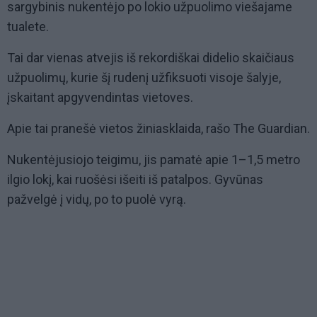
sargybinis nukentėjo po lokio užpuolimo viešajame
tualete.
Tai dar vienas atvejis iš rekordiškai didelio skaičiaus
užpuolimų, kurie šį rudenį užfiksuoti visoje šalyje,
įskaitant apgyvendintas vietoves.
Apie tai pranešė vietos žiniasklaida, rašo The Guardian.
Nukentėjusiojo teigimu, jis pamatė apie 1–1,5 metro
ilgio lokį, kai ruošėsi išeiti iš patalpos. Gyvūnas
pažvelgė į vidų, po to puolė vyrą.