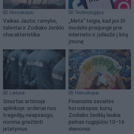
Horoskopai
Technologijos
Vaikas Jautis: ramybė,
„Meta“ teigia, kad jos DI
talentai ir Zodiako ženklo
modelis prisijungė prie
charakteristika
interneto ir įsilaužė į kitą
įmonę
Lietuva
Horoskopai
Smurtas artimoje
Finansinis savaitės
aplinkoje: orderiai nuo
horoskopas: kurių
tragedijų neapsaugo,
Zodiako ženklų laukia
norima griežtinti
pelnas rugpjūčio 10–16
įstatymus
dienomis