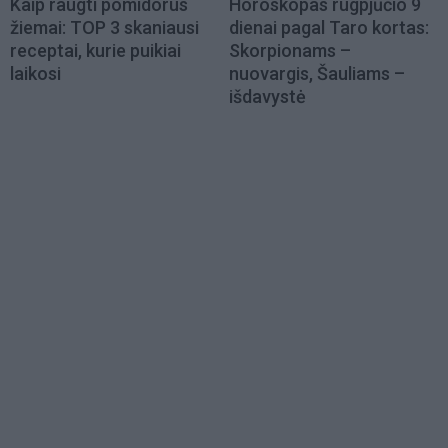
Kaip raugti pomidorus
Horoskopas rugpjūčio 9
žiemai: TOP 3 skaniausi
dienai pagal Taro kortas:
receptai, kurie puikiai
Skorpionams –
laikosi
nuovargis, Šauliams –
išdavystė
Load
More