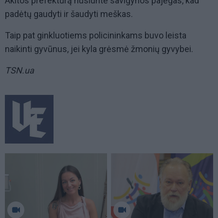
Akitos prefektūrą nusiuntė savigynos pajėgas, kad
padėtų gaudyti ir šaudyti meškas.
Taip pat ginkluotiems policininkams buvo leista
naikinti gyvūnus, jei kyla grėsmė žmonių gyvybei.
TSN.ua