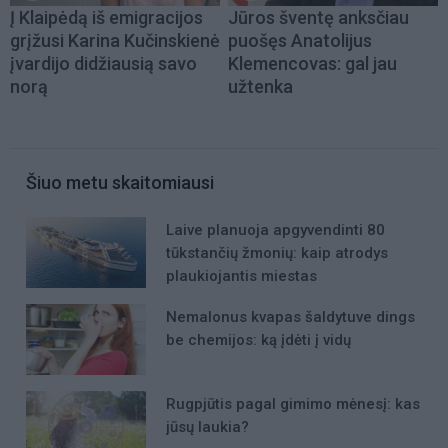
Į Klaipėdą iš emigracijos
Jūros šventę anksčiau
grįžusi Karina Kučinskienė
puošęs Anatolijus
įvardijo didžiausią savo
Klemencovas: gal jau
norą
užtenka
Šiuo metu skaitomiausi
Laive planuoja apgyvendinti 80
tūkstančių žmonių: kaip atrodys
plaukiojantis miestas
Nemalonus kvapas šaldytuve dings
be chemijos: ką įdėti į vidų
Rugpjūtis pagal gimimo mėnesį: kas
jūsų laukia?