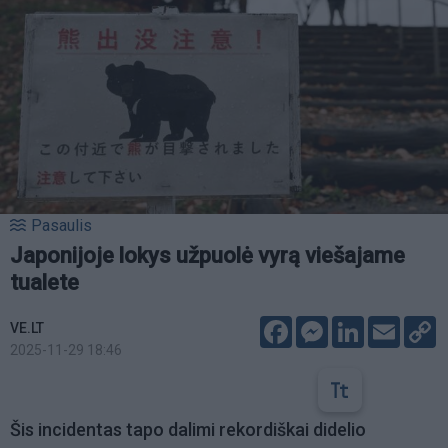
Pasaulis
Japonijoje lokys užpuolė vyrą viešajame
tualete
Facebook
Messenger
LinkedIn
Email
C
VE.LT
L
2025-11-29 18:46
Šis incidentas tapo dalimi rekordiškai didelio