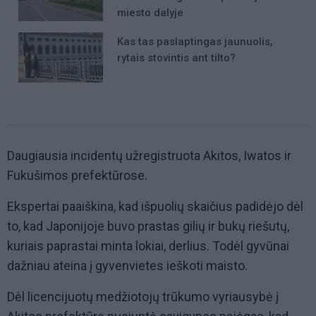
miesto dalyje
Kas tas paslaptingas jaunuolis,
rytais stovintis ant tilto?
Daugiausia incidentų užregistruota Akitos, Iwatos ir
Fukušimos prefektūrose.
Ekspertai paaiškina, kad išpuolių skaičius padidėjo dėl
to, kad Japonijoje buvo prastas gilių ir bukų riešutų,
kuriais paprastai minta lokiai, derlius. Todėl gyvūnai
dažniau ateina į gyvenvietes ieškoti maisto.
Dėl licencijuotų medžiotojų trūkumo vyriausybė į