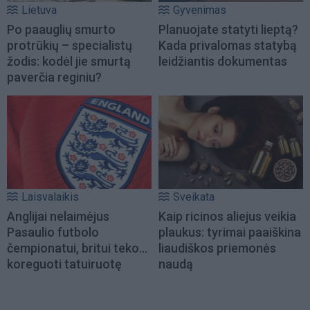
Lietuva
Gyvenimas
Po paauglių smurto
Planuojate statyti lieptą?
protrūkių – specialistų
Kada privalomas statybą
žodis: kodėl jie smurtą
leidžiantis dokumentas
paverčia reginiu?
Laisvalaikis
Sveikata
Anglijai nelaimėjus
Kaip ricinos aliejus veikia
Pasaulio futbolo
plaukus: tyrimai paaiškina
čempionatui, britui teko...
liaudiškos priemonės
koreguoti tatuiruotę
naudą