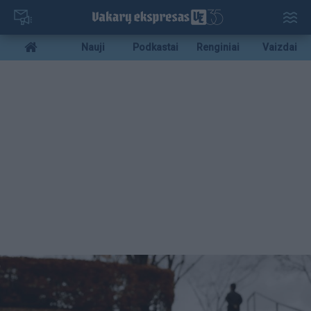
Pereiti
į
pagrindinį
Mobile
Nauji
Podkastai
Renginiai
Vaizdai
turinį
menu
bottom