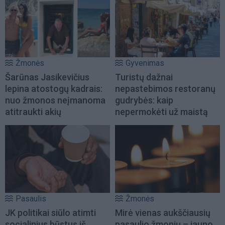
Žmonės
Gyvenimas
Šarūnas Jasikevičius
Turistų dažnai
lepina atostogų kadrais:
nepastebimos restoranų
nuo žmonos neįmanoma
gudrybės: kaip
atitraukti akių
nepermokėti už maistą
Pasaulis
Žmonės
JK politikai siūlo atimti
Mirė vienas aukščiausių
socialinius būstus iš
pasaulio žmonių – jauno