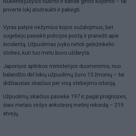
Nukentėjusysis nukrito ir bandė gintis kojomis – tai
privertė lokį atsitraukti ir pabėgti.
Vyras patyrė nežymius kojos sužalojimus, bet
sugebėjo pasiekti policijos postą ir pranešti apie
incidentą. Užpuolimas įvyko netoli geležinkelio
stoties, kuri tuo metu buvo uždaryta.
Japonijos aplinkos ministerijos duomenimis, nuo
balandžio dėl lokių užpuolimų žuvo 13 žmonių – tai
didžiausias skaičius per visą stebėjimo istoriją.
Užpuolimų skaičius pasiekė 197 ir, pagal prognozes,
šiais metais viršys ankstesnį metinį rekordą – 219
atvejų.