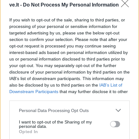
ve.lt -
Do Not Process My Personal Information
If you wish to opt-out of the sale, sharing to third parties, or
processing of your personal or sensitive information for
targeted advertising by us, please use the below opt-out
section to confirm your selection. Please note that after your
opt-out request is processed you may continue seeing
interest-based ads based on personal information utilized by
TAIP PAT SKAITYKITE
us or personal information disclosed to third parties prior to
your opt-out. You may separately opt-out of the further
disclosure of your personal information by third parties on the
IAB’s list of downstream participants. This information may
also be disclosed by us to third parties on the
IAB’s List of
Downstream Participants
that may further disclose it to other
third parties.
Personal Data Processing Opt Outs
Pasaulis
Pasaulis
I want to opt-out of the Sharing of my
Pirmasis susitikimas su
Atsakui į naują rusų
personal data.
Opted In
karaliumi Karoliu III virto
technologiją sukurti