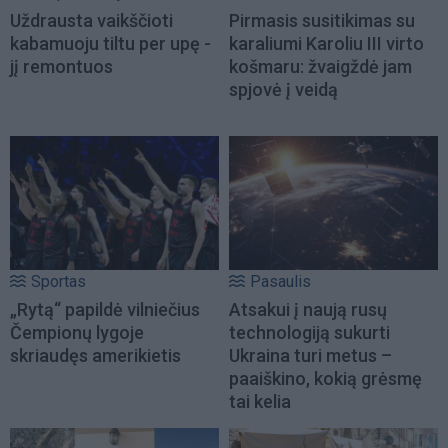
Uždrausta vaikščioti
Pirmasis susitikimas su
kabamuoju tiltu per upę -
karaliumi Karoliu III virto
jį remontuos
košmaru: žvaigždė jam
spjovė į veidą
Sportas
Pasaulis
„Rytą“ papildė vilniečius
Atsakui į naują rusų
Čempionų lygoje
technologiją sukurti
skriaudęs amerikietis
Ukraina turi metus –
paaiškino, kokią grėsmę
tai kelia