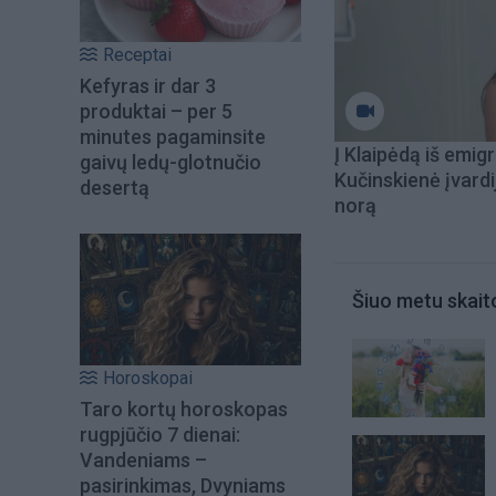
Receptai
Kefyras ir dar 3
produktai – per 5
minutes pagaminsite
Į Klaipėdą iš emigr
gaivų ledų-glotnučio
Kučinskienė įvardi
desertą
norą
Šiuo metu skait
Horoskopai
Taro kortų horoskopas
rugpjūčio 7 dienai:
Vandeniams –
pasirinkimas, Dvyniams