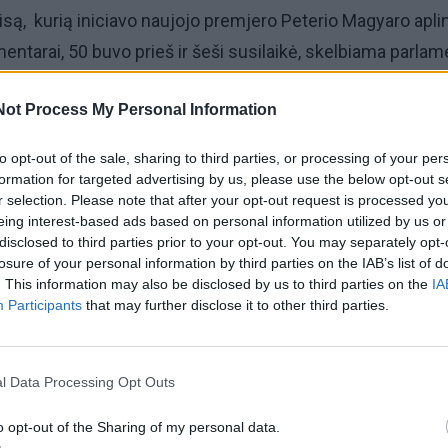
isą, kurią iniciavo naujojo premjero Peterio Magyaro apli
entarai, 50 buvo prieš ir šeši susilaikė, skelbiama parla
je.
Not Process My Personal Information
cijos pataisa, vyriausybės vadovo pareigų nebegalės eiti
to opt-out of the sale, sharing to third parties, or processing of your per
buvo premjeru bent aštuonerius metus. V. Orbanas vyriau
formation for targeted advertising by us, please use the below opt-out s
 nuo 1998 iki 2002-ųjų ir nuo 2010 iki 2026-ųjų.
r selection. Please note that after your opt-out request is processed y
eing interest-based ads based on personal information utilized by us or
disclosed to third parties prior to your opt-out. You may separately opt-
lios ir naujajam ministrui pirmininkui Peteriui Magyarui. 
losure of your personal information by third parties on the IAB’s list of
. This information may also be disclosed by us to third parties on the
IA
e ilgiau kaip dvi pilnas kadencijas.
Participants
that may further disclose it to other third parties.
 ribojimas šiuolaikinėse demokratijose yra neįprastas. T
o „Tisza“ partijos rinkimų kampaniją tai buvo vienas pagri
l Data Processing Opt Outs
o opt-out of the Sharing of my personal data.