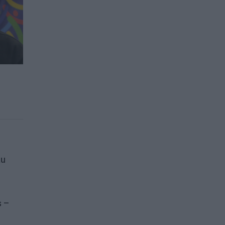
au
s –