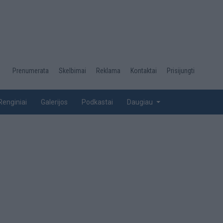
Desktop
Prenumerata
Skelbimai
Reklama
Kontaktai
Prisijungti
menu
top
Renginiai
Galerijos
Podkastai
Daugiau