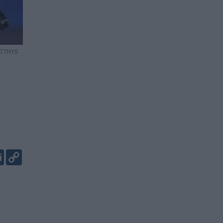
MATTHYS
er
kedIn
Email
Copy
Link