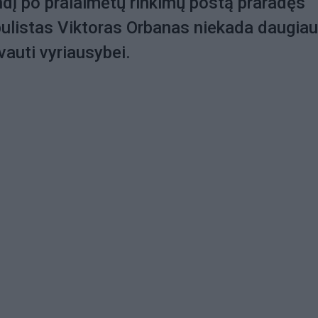
ndį po pralaimėtų rinkimų postą praradęs
ulistas Viktoras Orbanas niekada daugiau
auti vyriausybei.