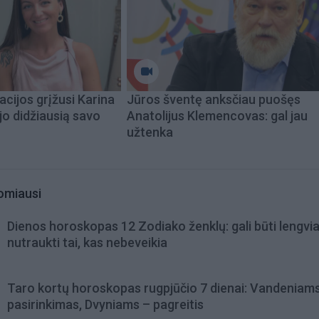
acijos grįžusi Karina
Jūros šventę anksčiau puošęs
jo didžiausią savo
Anatolijus Klemencovas: gal jau
užtenka
omiausi
Dienos horoskopas 12 Zodiako ženklų: gali būti lengvi
nutraukti tai, kas nebeveikia
Taro kortų horoskopas rugpjūčio 7 dienai: Vandeniam
pasirinkimas, Dvyniams – pagreitis