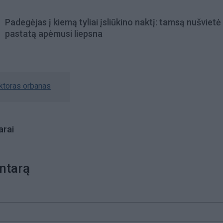
Padegėjas į kiemą tyliai įsliūkino naktį: tamsą nušvietė
pastatą apėmusi liepsna
iktoras orbanas
rai
ntarą