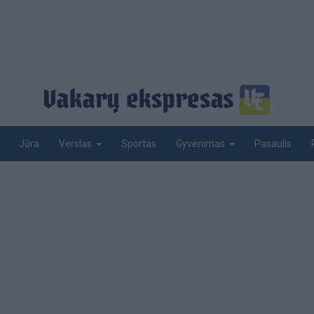
Jūra
Sportas
Pasaulis
Verslas
Gyvenimas