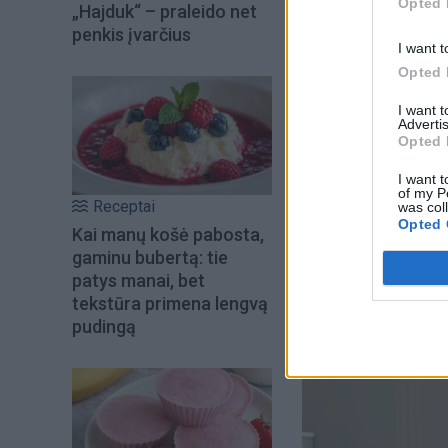
Opted 
„Hajduk“ – praleido net
Balandžio 12 d. vy
penkis įvarčius
„Fidesz“.
I want t
Opted 
Naujajame parlamen
I want 
Advertis
Per balsavimą pirm
Opted 
pataisas.
I want t
of my P
Receptai
was col
Ši Konstitucija buv
Opted 
Kai manų košė pabosta,
keitė.
gaminu bubertą: tie
patys manai, bet
tekstūra primena lengvą
pudingą