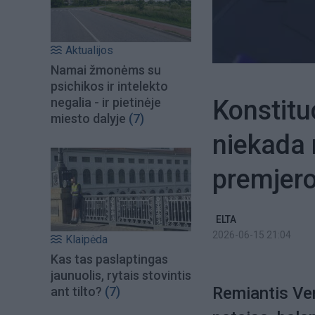
Aktualijos
Namai žmonėms su
psichikos ir intelekto
Konstitu
negalia - ir pietinėje
miesto dalyje
(7)
niekada 
premjero
ELTA
2026-06-15 21:04
Klaipėda
Kas tas paslaptingas
jaunuolis, rytais stovintis
Remiantis Ven
ant tilto?
(7)