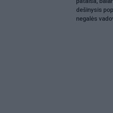
pataisa, bala
dešinysis pop
negalės vadov