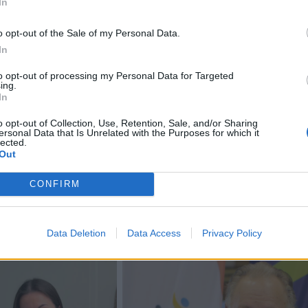
In
kusiuose parlamento rinkimuose „Tisza“ aiškiai įveikė V. 
o opt-out of the Sale of my Personal Data.
In
te „Tisza“ turi komfortabilią dviejų trečdalių balsų dau
to opt-out of processing my Personal Data for Targeted
ing.
adienį ji ja pasinaudojo pirmą kartą, kad priimtų Konstitu
In
o opt-out of Collection, Use, Retention, Sale, and/or Sharing
ersonal Data that Is Unrelated with the Purposes for which it
lected.
o priimta prieš 16 metų, valdant V. Orbanui. Jis pats ją da
Out
CONFIRM
Data Deletion
Data Access
Privacy Policy