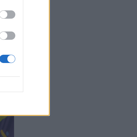
Orbano
gumą.
cijos
žnai