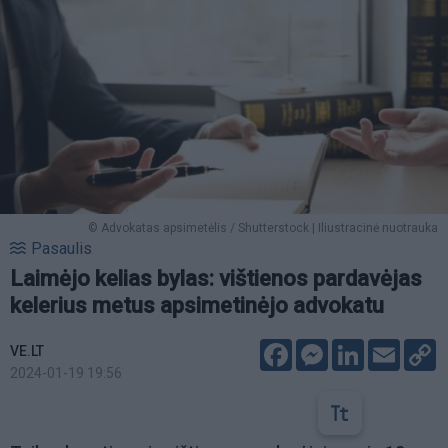
© Advokatas apsimetėlis / Shutterstock | Iliustracinė nuotrauka
Pasaulis
Laimėjo kelias bylas: vištienos pardavėjas
kelerius metus apsimetinėjo advokatu
Facebook
Messenger
LinkedIn
Email
C
VE.LT
L
2024-01-19 19:56