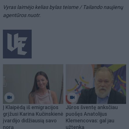
Vyras laimėjo kelias bylas teisme / Tailando naujienų
agentūros nuotr.
Į Klaipėdą iš emigracijos
Jūros šventę anksčiau
grįžusi Karina Kučinskienė
puošęs Anatolijus
įvardijo didžiausią savo
Klemencovas: gal jau
norą
užtenka