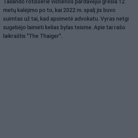
Tailando rotisserie vištienos pardavėjui gresia 12
metų kalėjimo po to, kai 2022 m. spalį jis buvo
suimtas už tai, kad apsimetė advokatu. Vyras netgi
sugebėjo laimėti kelias bylas teisme. Apie tai rašo
laikraštis "The Thaiger".