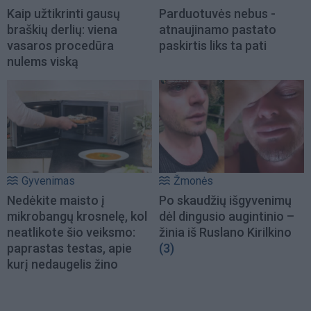
Kaip užtikrinti gausų
Parduotuvės nebus -
braškių derlių: viena
atnaujinamo pastato
vasaros procedūra
paskirtis liks ta pati
nulems viską
Gyvenimas
Žmonės
Nedėkite maisto į
Po skaudžių išgyvenimų
mikrobangų krosnelę, kol
dėl dingusio augintinio –
neatlikote šio veiksmo:
žinia iš Ruslano Kirilkino
paprastas testas, apie
(3)
kurį nedaugelis žino