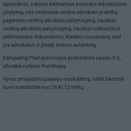
sprendimu, sukčius kaltinamas pažeidęs Advokatūros
įstatymą, nes neteisėtai vertėsi advokato praktika,
pagamino netikrą advokato pažymėjimą, naudojo
netikrą advokato pažymėjimą, naudojo suklastotus
elektroninius dokumentus, klaidino visuomenę, kad
yra advokatas, ir įžeidė teismo autoritetą.
Kampaeng Phet provincijos prokuratūra sausio 9 d.,
oficialiai nuteisė Pornthepą.
Vyras prisipažino padaręs nusikaltimą, todėl bausmė
buvo sumažinta nuo 24 iki 12 metų.