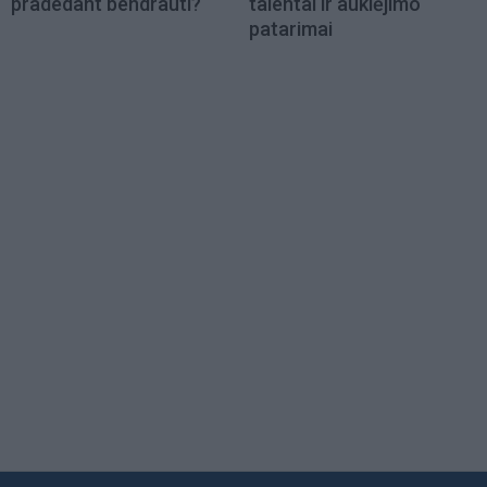
pradedant bendrauti?
talentai ir auklėjimo
patarimai
Load
More