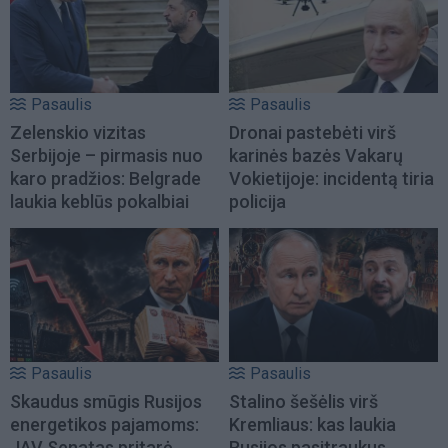
Pasaulis
Pasaulis
Zelenskio vizitas
Dronai pastebėti virš
Serbijoje – pirmasis nuo
karinės bazės Vakarų
karo pradžios: Belgrade
Vokietijoje: incidentą tiria
laukia keblūs pokalbiai
policija
Pasaulis
Pasaulis
Skaudus smūgis Rusijos
Stalino šešėlis virš
energetikos pajamoms:
Kremliaus: kas laukia
JAV Senatas pritarė
Rusijos pasitraukus