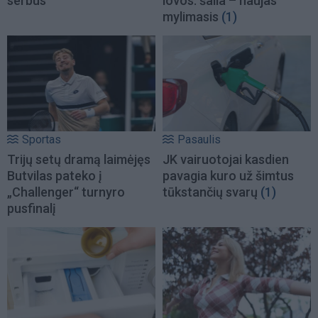
serbus
lovos: šalia – naujas
mylimasis
(1)
Sportas
Pasaulis
Trijų setų dramą laimėjęs
JK vairuotojai kasdien
Butvilas pateko į
pavagia kuro už šimtus
„Challenger“ turnyro
tūkstančių svarų
(1)
pusfinalį