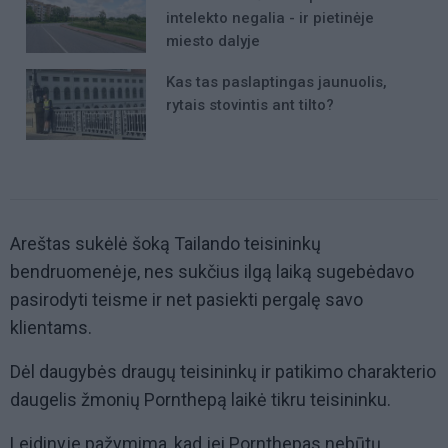
intelekto negalia - ir pietinėje
miesto dalyje
Kas tas paslaptingas jaunuolis,
rytais stovintis ant tilto?
Areštas sukėlė šoką Tailando teisininkų
bendruomenėje, nes sukčius ilgą laiką sugebėdavo
pasirodyti teisme ir net pasiekti pergalę savo
klientams.
Dėl daugybės draugų teisininkų ir patikimo charakterio
daugelis žmonių Pornthepą laikė tikru teisininku.
Leidinyje pažymima, kad jei Pornthepas nebūtų