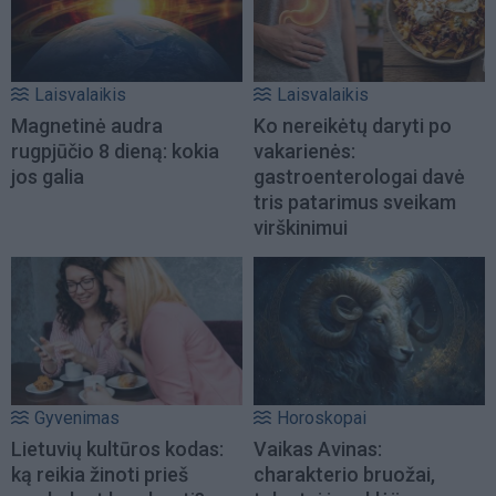
Laisvalaikis
Laisvalaikis
Magnetinė audra
Ko nereikėtų daryti po
rugpjūčio 8 dieną: kokia
vakarienės:
jos galia
gastroenterologai davė
tris patarimus sveikam
virškinimui
Gyvenimas
Horoskopai
Lietuvių kultūros kodas:
Vaikas Avinas:
ką reikia žinoti prieš
charakterio bruožai,