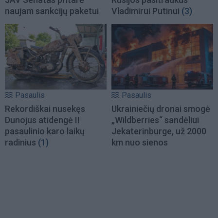
naujam sankcijų paketui
Vladimirui Putinui
(3)
Pasaulis
Pasaulis
Rekordiškai nusekęs
Ukrainiečių dronai smogė
Dunojus atidengė II
„Wildberries“ sandėliui
pasaulinio karo laikų
Jekaterinburge, už 2000
radinius
(1)
km nuo sienos