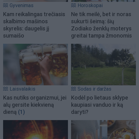
Gyvenimas
Horoskopai
Kam reikalingas trečiasis
Ne tik meilė, bet ir noras
skalbimo mašinos
sukurti šeimą: šių
skyrelis: daugelis jį
Zodiako ženklų moterys
sumaišo
greitai tampa žmonomis
Laisvalaikis
Sodas ir daržas
Kas nutiks organizmui, jei
Kodėl po lietaus sklype
alų gersite kiekvieną
kaupiasi vanduo ir ką
dieną
(1)
daryti?