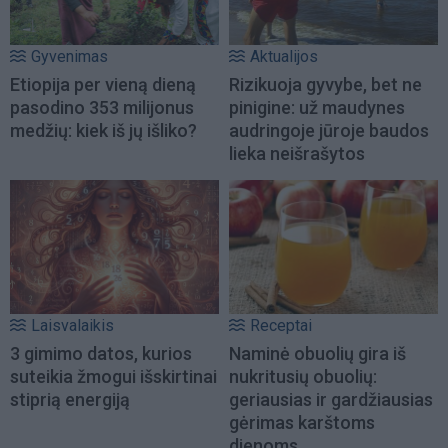
Gyvenimas
Aktualijos
Etiopija per vieną dieną
Rizikuoja gyvybe, bet ne
pasodino 353 milijonus
pinigine: už maudynes
medžių: kiek iš jų išliko?
audringoje jūroje baudos
lieka neišrašytos
Laisvalaikis
Receptai
3 gimimo datos, kurios
Naminė obuolių gira iš
suteikia žmogui išskirtinai
nukritusių obuolių:
stiprią energiją
geriausias ir gardžiausias
gėrimas karštoms
dienoms