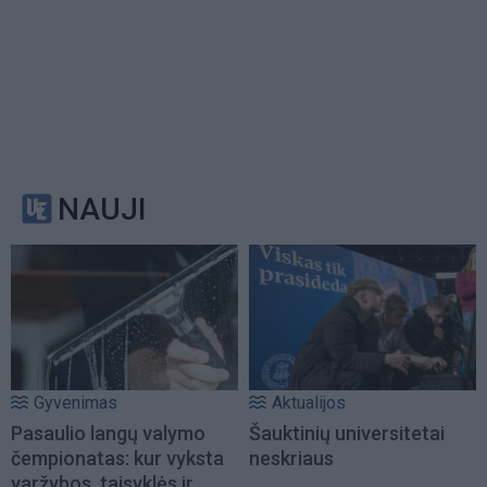
NAUJI
Gyvenimas
Aktualijos
Pasaulio langų valymo
Šauktinių universitetai
čempionatas: kur vyksta
neskriaus
varžybos, taisyklės ir