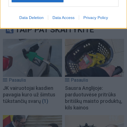
Data Deletion
Data Access
Privacy Policy
TAIP PAT SKAITYKITE
Pasaulis
Pasaulis
JK vairuotojai kasdien
Sausra Anglijoje:
pavagia kuro už šimtus
parduotuvėse pritrūks
tūkstančių svarų
(1)
britiškų maisto produktų,
kils kainos