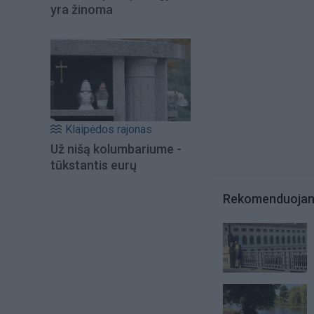
yra žinoma
Klaipėdos rajonas
Už nišą kolumbariume -
tūkstantis eurų
Rekomenduoja