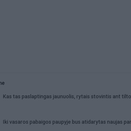
me
Kas tas paslaptingas jaunuolis, rytais stovintis ant tilt
Iki vasaros pabaigos paupyje bus atidarytas naujas pa