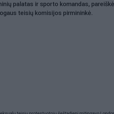
oninių palatas ir sporto komandas, pareišk
ogaus teisių komisijos pirmininkė.
seksualų teisių protestuotojų šeštadienį mitingavo Londo