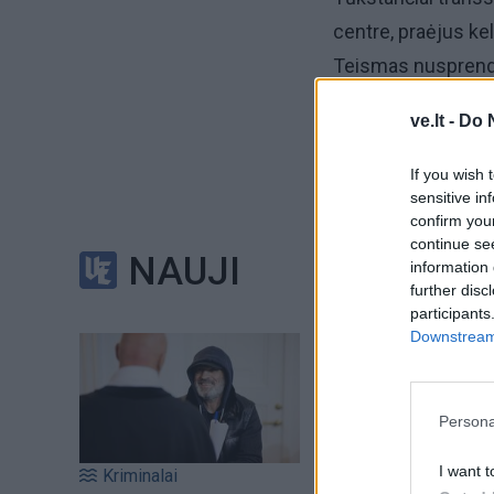
centre, praėjus ke
Teismas nusprendė,
transseksualėms m
ve.lt -
Do 
Laikraštis „LA Time
If you wish 
sprendimas reiški
sensitive in
confirm you
protestuotojai, ku
continue se
NAUJI
information 
Aktyvistai reikalavo
further disc
participants
mojavo vėliavomis 
Downstream 
Persona
I want t
Kriminalai