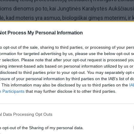
lioms dienoms po to, kai Jungtinės Karalystės Aukščiaus
 kad moteris yra asmuo, biologiškai gimęs moterimi, ir 
oterims šis teisinis apibrėžimas netaikomas.
Not Process My Personal Information
s“ praneša, kad didėjant susirūpinimui dėl to, ką šis
to opt-out of the sale, sharing to third parties, or processing of your per
a transseksualų teisėms, Parlamento aikštėje susirinko
formation for targeted advertising by us, please use the below opt-out s
r selection. Please note that after your opt-out request is processed y
rie buvo paskelbti „nepaprastąja demonstracija“.
eing interest-based ads based on personal information utilized by us or
disclosed to third parties prior to your opt-out. You may separately opt-
 „translyčių išlaisvinimo“ ir „translyčių teisių dabar“, kai k
losure of your personal information by third parties on the IAB’s list of
. This information may also be disclosed by us to third parties on the
IA
ir laikė transparantus.
Participants
that may further disclose it to other third parties.
l Data Processing Opt Outs
o opt-out of the Sharing of my personal data.