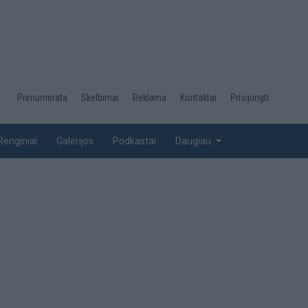
Desktop
Prenumerata
Skelbimai
Reklama
Kontaktai
Prisijungti
menu
top
Renginiai
Galerijos
Podkastai
Daugiau