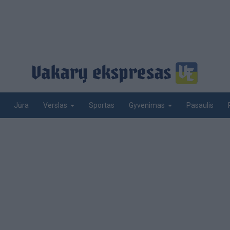
Jūra
Sportas
Pasaulis
Verslas
Gyvenimas