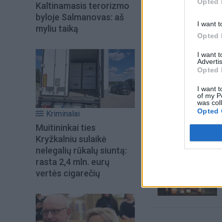
Opted 
Kaltinamasis terorizmo
byloje Salmanovas: aš
I want t
myliu taiką
Opted 
I want 
Advertis
Opted 
I want t
of my P
Šiuo metu skait
was col
Opted 
Kriminalai
Muitininkai ties
Kryžkalniu sulaikė
nelegalių rūkalų siuntą:
rasta 2,4 mln. eurų
vertės cigarečių