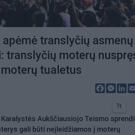
 apėmė translyčių asmenų
i: translyčių moterų nusprę
į moterų tualetus
Facebook
Messeng
Lin
 Karalystės Aukščiausiojo Teismo sprend
terys gali būti neįleidžiamos į moterų