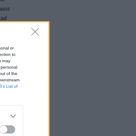
iasis
kad
sonal or
ection to
ou may
 personal
out of the
urie
 downstream
B’s List of