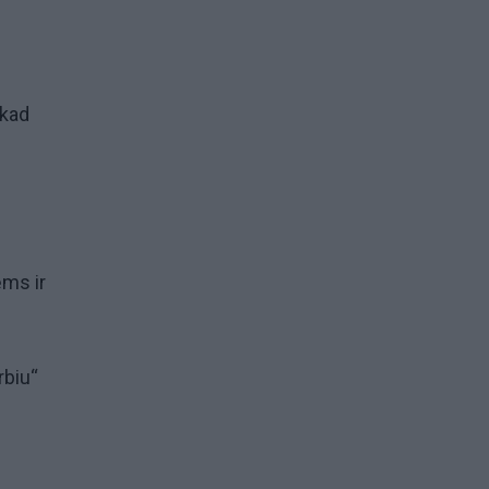
 kad
ėms ir
rbiu“