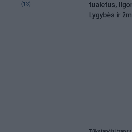
(13)
tualetus, lig
Lygybės ir žm
Tūkstančiai trans