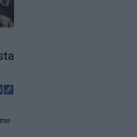
sta
er
kedIn
Email
Copy
Link
imo