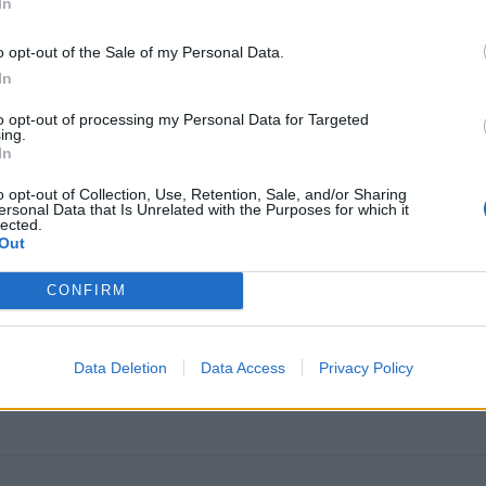
In
o opt-out of the Sale of my Personal Data.
In
to opt-out of processing my Personal Data for Targeted
ing.
In
o opt-out of Collection, Use, Retention, Sale, and/or Sharing
ersonal Data that Is Unrelated with the Purposes for which it
omiausi
lected.
Out
Aiškiaregės pranašystė: numatė katastrofišką karo
CONFIRM
pabaigą Ukrainoje
Taro kortų horoskopas rugpjūčio 6 dienai: Svarstyklė
Data Deletion
Data Access
Privacy Policy
sėkmė, Jaučiams – greiti sprendimai