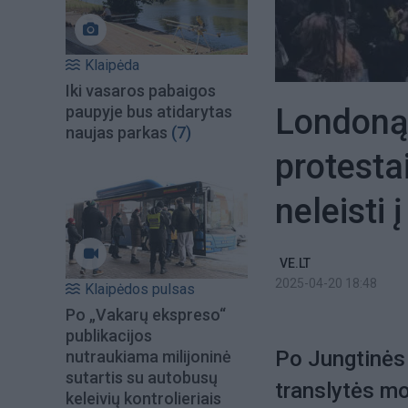
Klaipėda
Iki vasaros pabaigos
Londoną
paupyje bus atidarytas
naujas parkas
(7)
protesta
neleisti 
VE.LT
2025-04-20 18:48
Klaipėdos pulsas
Po „Vakarų ekspreso“
publikacijos
Po Jungtinės
nutraukiama milijoninė
sutartis su autobusų
translytės mo
keleivių kontrolieriais