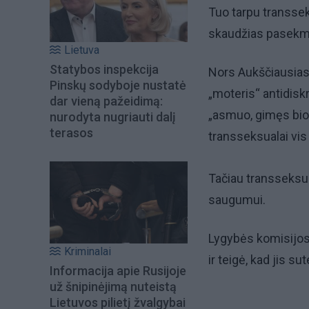
Tuo tarpu transsek
skaudžias pasekm
Lietuva
Statybos inspekcija
Nors Aukščiausias
Pinskų sodyboje nustatė
„moteris“ antidisk
dar vieną pažeidimą:
„asmuo, gimęs biol
nurodyta nugriauti dalį
terasos
transseksualai vis
Tačiau transseksu
saugumui.
Lygybės komisijos
Kriminalai
ir teigė, kad jis s
Informacija apie Rusijoje
už šnipinėjimą nuteistą
Lietuvos pilietį žvalgybai