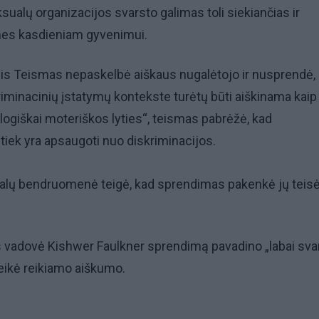
sualų organizacijos svarsto galimas toli siekiančias ir
es kasdieniam gyvenimui.
is Teismas nepaskelbė aiškaus nugalėtojo ir nusprendė,
riminacinių įstatymų kontekste turėtų būti aiškinama kaip
ogiškai moteriškos lyties“, teismas pabrėžė, kad
 tiek yra apsaugoti nuo diskriminacijos.
alų bendruomenė teigė, kad sprendimas pakenkė jų teis
 vadovė Kishwer Faulkner sprendimą pavadino „labai sva
uteikė reikiamo aiškumo.