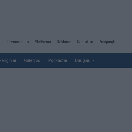
Desktop
Prenumerata
Skelbimai
Reklama
Kontaktai
Prisijungti
menu
top
Renginiai
Galerijos
Podkastai
Daugiau