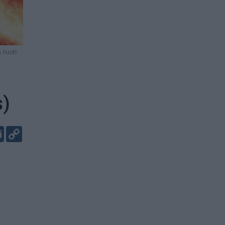
 nuotr.
s)
er
kedIn
Email
Copy
Link