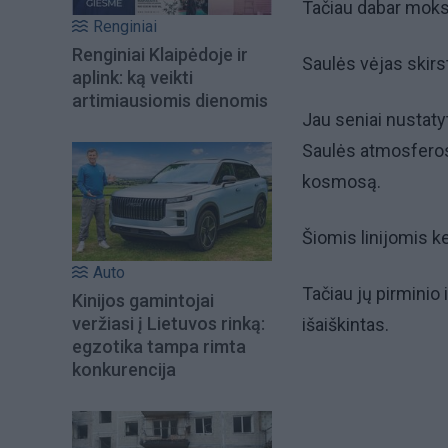
Tačiau dabar moks
Renginiai
Renginiai Klaipėdoje ir
Saulės vėjas skirsto
aplink: ką veikti
artimiausiomis dienomis
Jau seniai nustatyt
Saulės atmosferos s
kosmosą.
Šiomis linijomis ke
Auto
Tačiau jų pirminio
Kinijos gamintojai
veržiasi į Lietuvos rinką:
išaiškintas.
egzotika tampa rimta
konkurencija