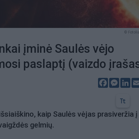
© Fotolia
nkai įminė Saulės vėjo
osi paslaptį (vaizdo įraša
Facebook
Messeng
Lin
šsiaiškino, kaip Saulės vėjas prasiveržia į
vaigždės gelmių.