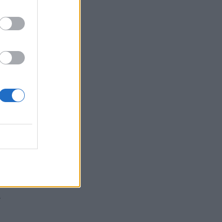
s –
.