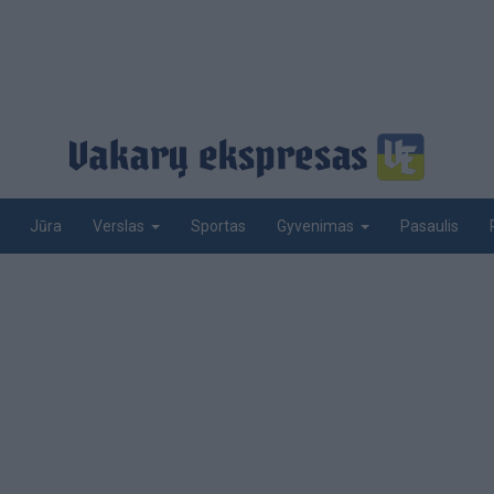
Jūra
Sportas
Pasaulis
Verslas
Gyvenimas