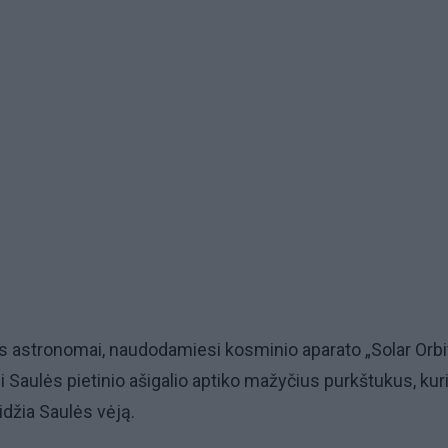
s astronomai, naudodamiesi kosminio aparato „Solar Orbi
 Saulės pietinio ašigalio aptiko mažyčius purkštukus, kuri
idžia Saulės vėją.