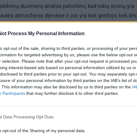
apildomų duomenų analizė patvirtino, kad tokių srovių yra
ulės atmosferos dėmėse ir jos yra tiek greitojo, tiek lėt
s.
Not Process My Personal Information
a žurnale
Phys.
to opt-out of the sale, sharing to third parties, or processing of your per
formation for targeted advertising by us, please use the below opt-out s
 nenutrūkstamas įkrautų dalelių srautas, sudarytas iš vand
r selection. Please note that after your opt-out request is processed y
eing interest-based ads based on personal information utilized by us or
kuris sklinda po visą Saulės sistemą ir veikia net Žemę.
disclosed to third parties prior to your opt-out. You may separately opt-
losure of your personal information by third parties on the IAB’s list of
. This information may also be disclosed by us to third parties on the
IA
Participants
that may further disclose it to other third parties.
l Data Processing Opt Outs
o opt-out of the Sharing of my personal data.