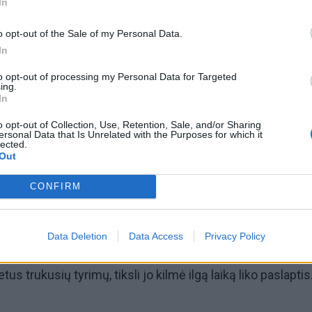
In
o opt-out of the Sale of my Personal Data.
In
to opt-out of processing my Personal Data for Targeted
ing.
omiausi
In
Aiškiaregės pranašystė: numatė katastrofišką karo
o opt-out of Collection, Use, Retention, Sale, and/or Sharing
ersonal Data that Is Unrelated with the Purposes for which it
pabaigą Ukrainoje
lected.
Out
Taro kortų horoskopas rugpjūčio 7 dienai: Vandeniam
CONFIRM
pasirinkimas, Dvyniams – pagreitis
Data Deletion
Data Access
Privacy Policy
us trukusių tyrimų, tiksli jo kilmė ilgą laiką liko paslaptis