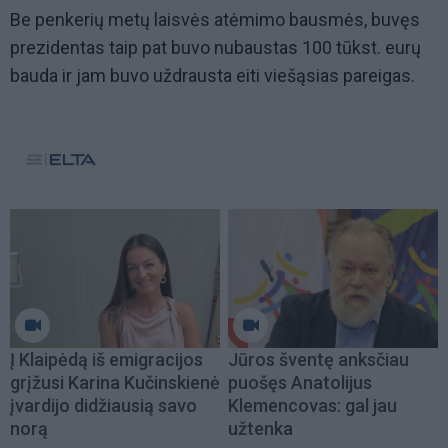
Be penkerių metų laisvės atėmimo bausmės, buvęs
prezidentas taip pat buvo nubaustas 100 tūkst. eurų
bauda ir jam buvo uždrausta eiti viešąsias pareigas.
Į Klaipėdą iš emigracijos
Jūros šventę anksčiau
grįžusi Karina Kučinskienė
puošęs Anatolijus
įvardijo didžiausią savo
Klemencovas: gal jau
norą
užtenka