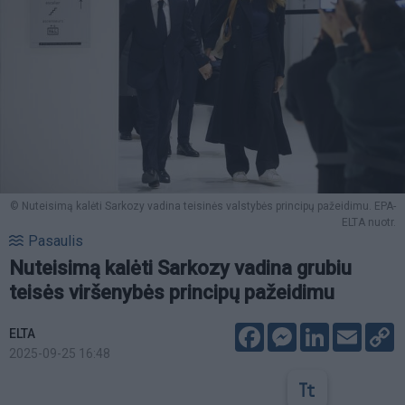
© Nuteisimą kalėti Sarkozy vadina teisinės valstybės principų pažeidimu. EPA-
ELTA nuotr.
Pasaulis
Nuteisimą kalėti Sarkozy vadina grubiu
teisės viršenybės principų pažeidimu
Facebook
Messenger
LinkedIn
Email
C
ELTA
L
2025-09-25 16:48