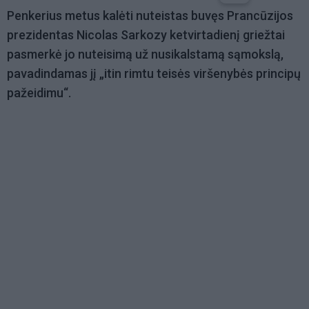
Penkerius metus kalėti nuteistas buvęs Prancūzijos
prezidentas Nicolas Sarkozy ketvirtadienį griežtai
pasmerkė jo nuteisimą už nusikalstamą sąmokslą,
pavadindamas jį „itin rimtu teisės viršenybės principų
pažeidimu“.