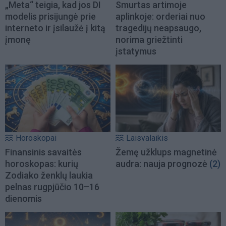
„Meta“ teigia, kad jos DI
Smurtas artimoje
modelis prisijungė prie
aplinkoje: orderiai nuo
interneto ir įsilaužė į kitą
tragedijų neapsaugo,
įmonę
norima griežtinti
įstatymus
Horoskopai
Laisvalaikis
Finansinis savaitės
Žemę užklups magnetinė
horoskopas: kurių
audra: nauja prognozė
(2)
Zodiako ženklų laukia
pelnas rugpjūčio 10–16
dienomis