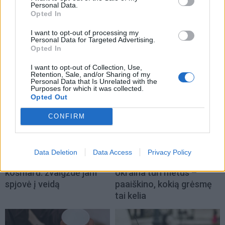
Personal Data.
Opted In
I want to opt-out of processing my
Personal Data for Targeted Advertising.
TAIP PAT SKAITYKITE
Opted In
I want to opt-out of Collection, Use,
Retention, Sale, and/or Sharing of my
Personal Data that Is Unrelated with the
Purposes for which it was collected.
Opted Out
CONFIRM
Pasaulis
Pasaulis
Pirmasis susitikimas su
Atsakui į naują rusų
Data Deletion
Data Access
Privacy Policy
karaliumi Karoliu III virto
technologiją sukurti
košmaru: žvaigždė jam
Ukraina turi metus –
spjovė į veidą
paaiškino, kokią grėsmę
tai kelia