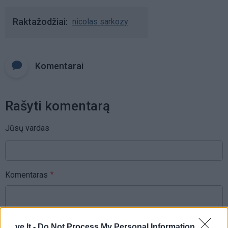
Raktažodžiai
nicolas sarkozy
Komentarai
Rašyti komentarą
Jūsų vardas
Komentaras
ve.lt -
Do Not Process My Personal Information