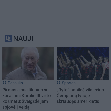
NAUJI
Pasaulis
Sportas
Pirmasis susitikimas su
„Rytą“ papildė vilniečius
karaliumi Karoliu III virto
Čempionų lygoje
košmaru: žvaigždė jam
skriaudęs amerikietis
spjovė į veidą