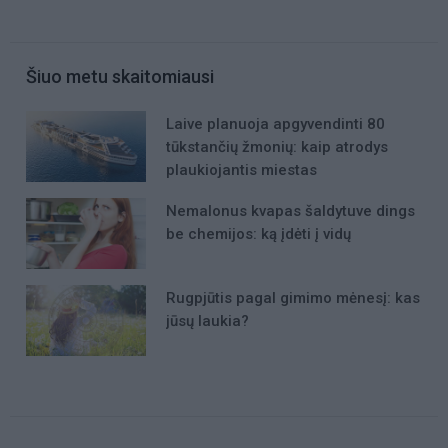
Šiuo metu skaitomiausi
Laive planuoja apgyvendinti 80
tūkstančių žmonių: kaip atrodys
plaukiojantis miestas
Nemalonus kvapas šaldytuve dings
be chemijos: ką įdėti į vidų
Rugpjūtis pagal gimimo mėnesį: kas
jūsų laukia?