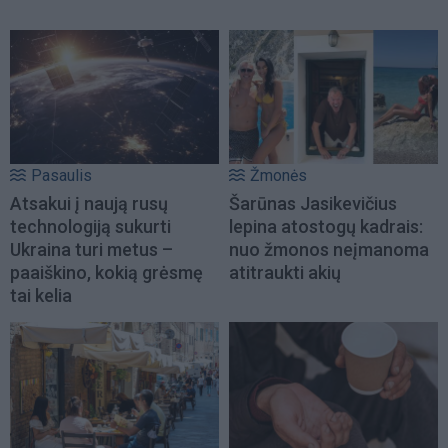
Pasaulis
Žmonės
Atsakui į naują rusų
Šarūnas Jasikevičius
technologiją sukurti
lepina atostogų kadrais:
Ukraina turi metus –
nuo žmonos neįmanoma
paaiškino, kokią grėsmę
atitraukti akių
tai kelia