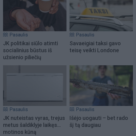
Pasaulis
Pasaulis
JK politikai siūlo atimti
Savaeigiai taksi gavo
socialinius būstus iš
teisę veikti Londone
užsienio piliečių
Pasaulis
Pasaulis
JK nuteistas vyras, trejus
Išėjo uogauti – bet rado
metus šaldiklyje laikęs...
šį tą daugiau
motinos kūną