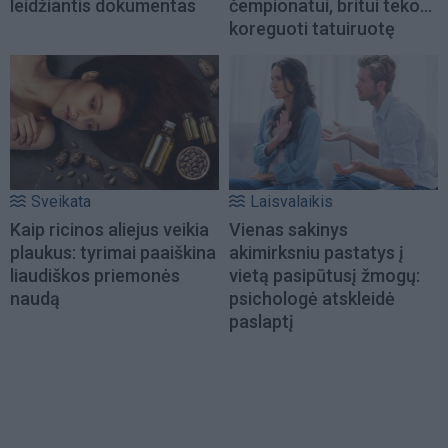
leidžiantis dokumentas
čempionatui, britui teko...
koreguoti tatuiruotę
Sveikata
Laisvalaikis
Kaip ricinos aliejus veikia
Vienas sakinys
plaukus: tyrimai paaiškina
akimirksniu pastatys į
liaudiškos priemonės
vietą pasipūtusį žmogų:
naudą
psichologė atskleidė
paslaptį