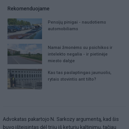
Rekomenduojame
Pensijų pinigai - naudotiems
automobiliams
Namai žmonėms su psichikos ir
intelekto negalia - ir pietinėje
miesto dalyje
Kas tas paslaptingas jaunuolis,
rytais stovintis ant tilto?
Advokatas pakartojo N. Sarkozy argumentą, kad šis
buvo išteisintas dėl trijų iš keturių kaltinimų, tačiau