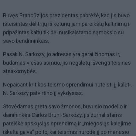
Buvęs Prancūzijos prezidentas pabrėžė, kad jis buvo
išteisintas dėl trijų iš keturių jam pareikštų kaltinimų ir
pripažintas kaltu tik dėl nusikalstamo sąmokslo su
savo bendrininkais.
Pasak N. Sarkozy, jo adresas yra gerai žinomas ir,
būdamas viešas asmuo, jis negalėtų išvengti teisinės
atsakomybės.
Nepaisant kritikos teismo sprendimui nuteisti jį kalėti,
N. Sarkozy patvirtino jį vykdysiąs.
Stovėdamas greta savo žmonos, buvusio modelio ir
dainininkės Carlos Bruni-Sarkozy, jis žurnalistams
pareiškė apskųsiąs sprendimą ir „miegosiąs kalėjime
iškelta galva“ po to, kai teismas nurodė jį po mėnesio