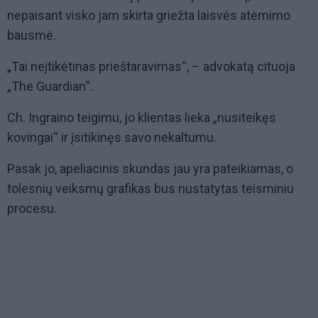
nepaisant visko jam skirta griežta laisvės atėmimo
bausmė.
„Tai neįtikėtinas prieštaravimas“, – advokatą cituoja
„The Guardian“.
Ch. Ingraino teigimu, jo klientas lieka „nusiteikęs
kovingai“ ir įsitikinęs savo nekaltumu.
Pasak jo, apeliacinis skundas jau yra pateikiamas, o
tolesnių veiksmų grafikas bus nustatytas teisminiu
procesu.