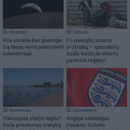
Mokslas
Lietuva
Kita savaitė bus ypatinga:
Po paauglių smurto
šią dieną verta pasižymėti
protrūkių – specialistų
kalendoriuje
žodis: kodėl jie smurtą
paverčia reginiu?
Gyvenimas
Laisvalaikis
Planuojate statyti lieptą?
Anglijai nelaimėjus
Kada privalomas statybą
Pasaulio futbolo