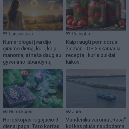
Laisvalaikis
Receptai
Numerologai įvardijo
Kaip raugti pomidorus
gimimo dieną, kuri, kaip
žiemai: TOP 3 skaniausi
manoma, atneša daugiau
receptai, kurie puikiai
gyvenimo išbandymų
laikosi
Horoskopai
Jūra
Horoskopas rugpjūčio 9
Vandeniliu varoma „Rasa“
dienai pagal Taro kortas:
kol kas pluša naudodama