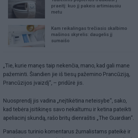
praeitį: kuo jį pakeis artimiausiu
metu
Kam reikalingas trečiasis skalbimo
mašinos skyrelis: daugelis jį
sumaišo
„Tie, kurie manęs taip nekenčia, mano, kad gali mane
pažeminti. Šiandien jie iš tiesų pažemino Prancūziją,
Prancūzijos įvaizdį“, – pridūrė jis.
Nuosprendį jis vadina „neįtikėtina neteisybe“, sako,
kad tebėra įsitikinęs savo nekaltumu ir ketina pateikti
apeliacinį skundą, rašo britų dienraštis „The Guardian“.
Panašaus turinio komentarus žurnalistams pateikė ir