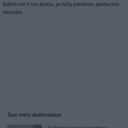
įkalinti net ir tuo atveju, jei būtų pateiktas apeliacinis
skundas.
Šiuo metu skaitomiausi
Tualetinis popierius traukiasi į