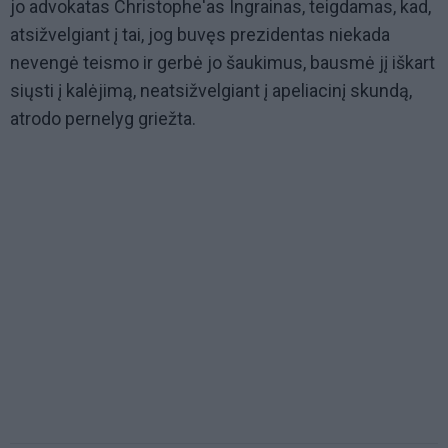
jo advokatas Christophe'as Ingrainas, teigdamas, kad,
atsižvelgiant į tai, jog buvęs prezidentas niekada
nevengė teismo ir gerbė jo šaukimus, bausmė jį iškart
siųsti į kalėjimą, neatsižvelgiant į apeliacinį skundą,
atrodo pernelyg griežta.