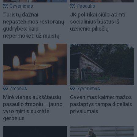
Gyvenimas
Pasaulis
Turistų dažnai
JK politikai siūlo atimti
nepastebimos restoranų
socialinius būstus iš
gudrybės: kaip
užsienio piliečių
nepermokėti už maistą
Žmonės
Gyvenimas
Mirė vienas aukščiausių
Gyvenimas kaime: mažos
pasaulio žmonių – jauno
paslaptys tampa dideliais
vyro mirtis sukrėtė
privalumais
gerbėjus