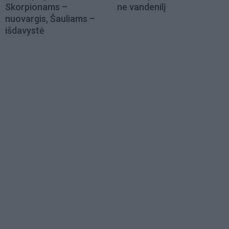
Skorpionams –
ne vandenilį
nuovargis, Šauliams –
išdavystė
Load
More