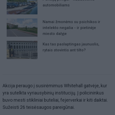
automobiliams
Namai žmonėms su psichikos ir
intelekto negalia - ir pietinėje
miesto dalyje
Kas tas paslaptingas jaunuolis,
rytais stovintis ant tilto?
Akcija peraugo į susirėmimus Whitehall gatvėje, kur
yra sutelkta vyriausybinių institucijų. Į policininkus
buvo mesti stikliniai buteliai, fejerverkai ir kiti daiktai.
Sužeisti 26 teisėsaugos pareigūnai.