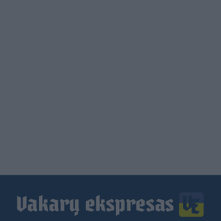
Load
More