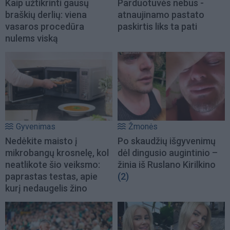
Kaip užtikrinti gausų
Parduotuvės nebus -
braškių derlių: viena
atnaujinamo pastato
vasaros procedūra
paskirtis liks ta pati
nulems viską
Gyvenimas
Žmonės
Nedėkite maisto į
Po skaudžių išgyvenimų
mikrobangų krosnelę, kol
dėl dingusio augintinio –
neatlikote šio veiksmo:
žinia iš Ruslano Kirilkino
paprastas testas, apie
(2)
kurį nedaugelis žino