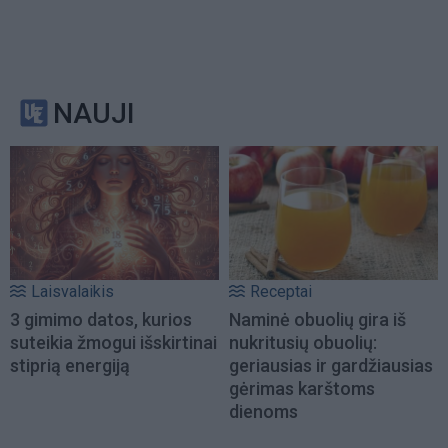
NAUJI
Laisvalaikis
Receptai
3 gimimo datos, kurios
Naminė obuolių gira iš
suteikia žmogui išskirtinai
nukritusių obuolių:
stiprią energiją
geriausias ir gardžiausias
gėrimas karštoms
dienoms