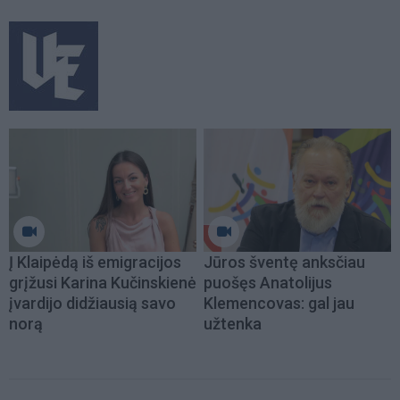
Į Klaipėdą iš emigracijos
Jūros šventę anksčiau
grįžusi Karina Kučinskienė
puošęs Anatolijus
įvardijo didžiausią savo
Klemencovas: gal jau
norą
užtenka