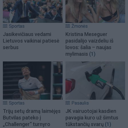
Sportas
Žmonės
Jasikevičiaus vedami
Kristina Meseguer
Lietuvos vaikinai patiesė
pasidalijo vaizdeliu iš
serbus
lovos: šalia – naujas
mylimasis
(1)
Sportas
Pasaulis
Trijų setų dramą laimėjęs
JK vairuotojai kasdien
Butvilas pateko į
pavagia kuro už šimtus
„Challenger“ turnyro
tūkstančių svarų
(1)