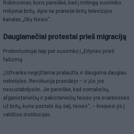
Robinsonas, kuris pareiškė, kad į mitingą susirinko
milijonai britų. Apie tai pranešė britų televizijos
kanalas „Sky News“.
Daugiamečiai protestai prieš migraciją
Protestuotojai taip pat susirinko į „Eitynes prieš
fašizmą
„Užtvanka negrįžtamai pralaužta, ir dauguma daugiau
nebetylės. Revoliucija prasidėjo – ir jūs jos
nesustabdysite. Jie pareiškė, kad somaliečių,
afganistaniečių ir pakistaniečių teisės yra svarbesnės
už britų, kurie pastatė šią šalį, teises“, – kreipėsi jis į
valdžios institucijas.