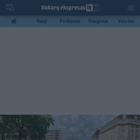
Pereiti
į
pagrindinį
Mobile
Nauji
Podkastai
Renginiai
Vaizdai
turinį
menu
bottom