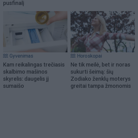
pusfinalį
Gyvenimas
Horoskopai
Kam reikalingas trečiasis
Ne tik meilė, bet ir noras
skalbimo mašinos
sukurti šeimą: šių
skyrelis: daugelis jį
Zodiako ženklų moterys
sumaišo
greitai tampa žmonomis