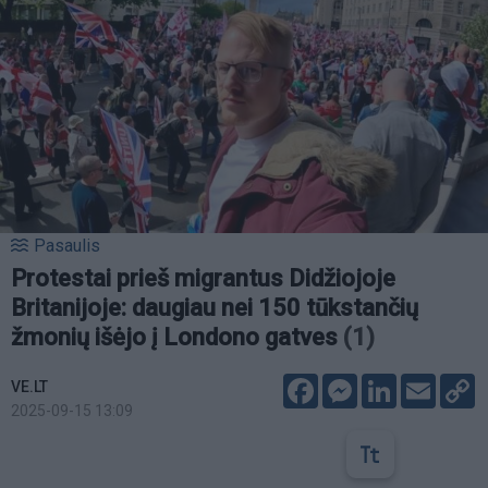
Pasaulis
Protestai prieš migrantus Didžiojoje
Britanijoje: daugiau nei 150 tūkstančių
žmonių išėjo į Londono gatves
(1)
Facebook
Messenger
LinkedIn
Email
C
VE.LT
L
2025-09-15 13:09