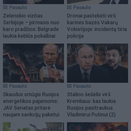
Pasaulis
Pasaulis
Zelenskio vizitas
Dronai pastebėti virš
Serbijoje – pirmasis nuo
karinės bazės Vakarų
karo pradžios: Belgrade
Vokietijoje: incidentą tiria
laukia keblūs pokalbiai
policija
Pasaulis
Pasaulis
Skaudus smūgis Rusijos
Stalino šešėlis virš
energetikos pajamoms:
Kremliaus: kas laukia
JAV Senatas pritarė
Rusijos pasitraukus
naujam sankcijų paketui
Vladimirui Putinui
(2)