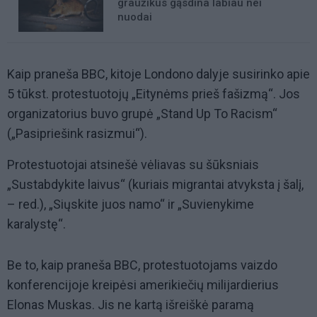
graužikus gąsdina labiau nei
nuodai
Kaip praneša BBC, kitoje Londono dalyje susirinko apie
5 tūkst. protestuotojų „Eitynėms prieš fašizmą“. Jos
organizatorius buvo grupė „Stand Up To Racism“
(„Pasipriešink rasizmui“).
Protestuotojai atsinešė vėliavas su šūksniais
„Sustabdykite laivus“ (kuriais migrantai atvyksta į šalį,
– red.), „Siųskite juos namo“ ir „Suvienykime
karalystę“.
Be to, kaip praneša BBC, protestuotojams vaizdo
konferencijoje kreipėsi amerikiečių milijardierius
Elonas Muskas. Jis ne kartą išreiškė paramą