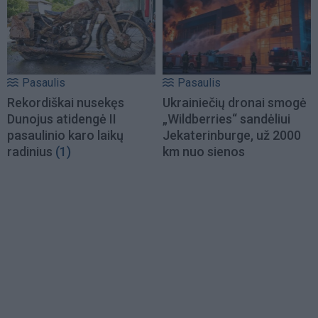
Pasaulis
Pasaulis
Rekordiškai nusekęs
Ukrainiečių dronai smogė
Dunojus atidengė II
„Wildberries“ sandėliui
pasaulinio karo laikų
Jekaterinburge, už 2000
radinius
(1)
km nuo sienos