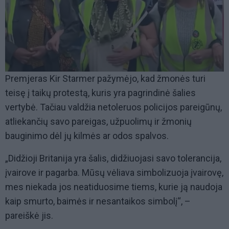
Premjeras Kir Starmer pažymėjo, kad žmonės turi
teisę į taikų protestą, kuris yra pagrindinė šalies
vertybė. Tačiau valdžia netoleruos policijos pareigūnų,
atliekančių savo pareigas, užpuolimų ir žmonių
bauginimo dėl jų kilmės ar odos spalvos.
„Didžioji Britanija yra šalis, didžiuojasi savo tolerancija,
įvairove ir pagarba. Mūsų vėliava simbolizuoja įvairovę,
mes niekada jos neatiduosime tiems, kurie ją naudoja
kaip smurto, baimės ir nesantaikos simbolį“, –
pareiškė jis.