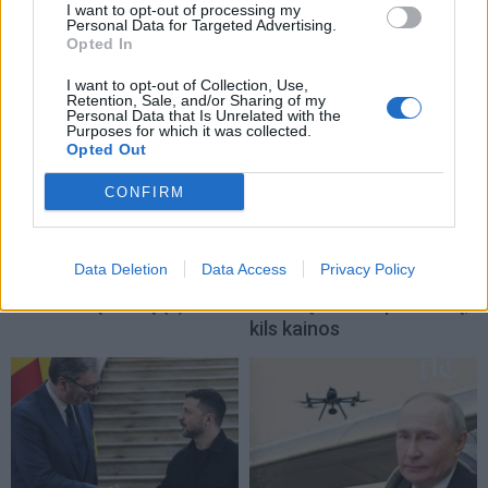
I want to opt-out of processing my
TAIP PAT SKAITYKITE
Personal Data for Targeted Advertising.
Opted In
I want to opt-out of Collection, Use,
Retention, Sale, and/or Sharing of my
Personal Data that Is Unrelated with the
Purposes for which it was collected.
Opted Out
CONFIRM
Pasaulis
Pasaulis
JK vairuotojai kasdien
Sausra Anglijoje:
Data Deletion
Data Access
Privacy Policy
pavagia kuro už šimtus
parduotuvėse pritrūks
tūkstančių svarų
(1)
britiškų maisto produktų,
kils kainos