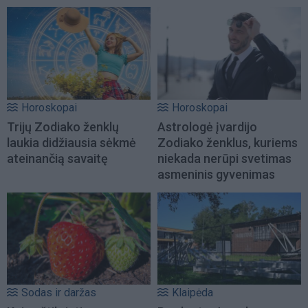
Horoskopai
Horoskopai
Trijų Zodiako ženklų
Astrologė įvardijo
laukia didžiausia sėkmė
Zodiako ženklus, kuriems
ateinančią savaitę
niekada nerūpi svetimas
asmeninis gyvenimas
Sodas ir daržas
Klaipėda