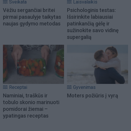
Sveikata
Laisvalaikis
Vėžiu sergančiai britei
Psichologinis testas:
pirmai pasaulyje taikytas
Išsirinkite labiausiai
naujas gydymo metodas
patinkančią gėlę ir
sužinokite savo vidinę
supergalią
Receptai
Gyvenimas
Naminiai, traškūs ir
Moters požiūris į vyrą
tobulo skonio marinuoti
pomidorai žiemai –
ypatingas receptas