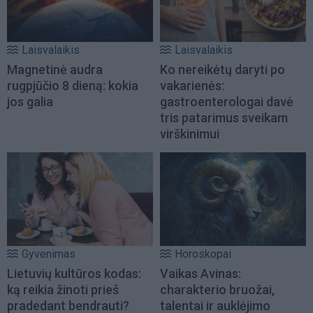
Laisvalaikis
Laisvalaikis
Magnetinė audra
Ko nereikėtų daryti po
rugpjūčio 8 dieną: kokia
vakarienės:
jos galia
gastroenterologai davė
tris patarimus sveikam
virškinimui
Gyvenimas
Horoskopai
Lietuvių kultūros kodas:
Vaikas Avinas:
ką reikia žinoti prieš
charakterio bruožai,
pradedant bendrauti?
talentai ir auklėjimo