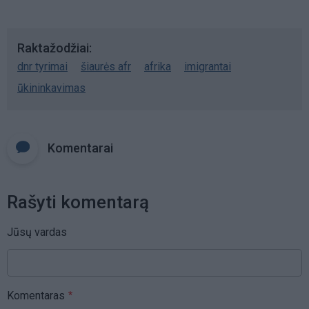
Raktažodžiai
dnr tyrimai
šiaurės afr
afrika
imigrantai
ūkininkavimas
Komentarai
Rašyti komentarą
Jūsų vardas
Komentaras