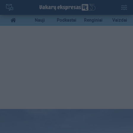
Pereiti
į
pagrindinį
Mobile
Nauji
Podkastai
Renginiai
Vaizdai
turinį
menu
bottom