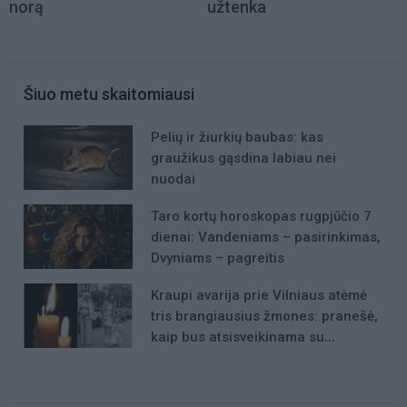
norą
užtenka
Šiuo metu skaitomiausi
Pelių ir žiurkių baubas: kas
graužikus gąsdina labiau nei
nuodai
Taro kortų horoskopas rugpjūčio 7
dienai: Vandeniams – pasirinkimas,
Dvyniams – pagreitis
Kraupi avarija prie Vilniaus atėmė
tris brangiausius žmones: pranešė,
kaip bus atsisveikinama su
mergaite, jos mama ir močiute