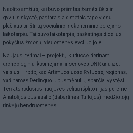
Neolito amžius, kai buvo priimtas žemės ūkis ir
gyvulininkystė, pastaraisiais metais tapo vienu
plačiausiai ištirtų socialinio ir ekonominio perėjimo
laikotarpių. Tai buvo laikotarpis, paskatinęs didelius
pokyčius žmonių visuomenės evoliucijoje.
Naujausi tyrimai – projektų, kuriuose derinami
archeologiniai kasinėjimai ir senovės DNR analizė,
vaisius – rodo, kad Artimuosiuose Rytuose, regionas,
vadinamas Derlinguoju pusmėnuliu, sparčiai vystėsi.
Ten atsiradusios naujovės vėliau išplito ir jas perėmė
Anatolijos pusiasalio (dabartinės Turkijos) medžiotojų
rinkėjų bendruomenės.