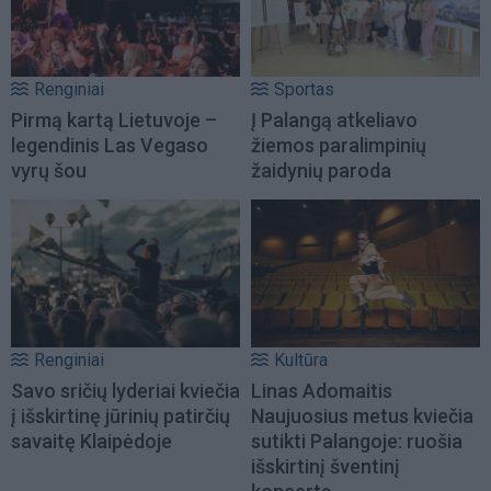
Renginiai
Sportas
Pirmą kartą Lietuvoje –
Į Palangą atkeliavo
legendinis Las Vegaso
žiemos paralimpinių
vyrų šou
žaidynių paroda
Renginiai
Kultūra
Savo sričių lyderiai kviečia
Linas Adomaitis
į išskirtinę jūrinių patirčių
Naujuosius metus kviečia
savaitę Klaipėdoje
sutikti Palangoje: ruošia
išskirtinį šventinį