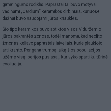
giminingumo rodiklis. Paprastai tai buvo motyvai,
vadinami „Cardium“ keramikos dirbiniais, kuriuose
dažnai buvo naudojami jūros kriauklės.
Šio tipo keramikos buvo aptiktos visos Viduržemio
jūros pakrantės zonose, todėl manoma, kad neolito
žmonės keliavo paprastais laiveliais, kurie plaukiojo
arti kranto. Per gana trumpą laiką šios populiacijos
užėmė visą Iberijos pusiasalį, kur vyko sparti kultūrinė
evoliucija.