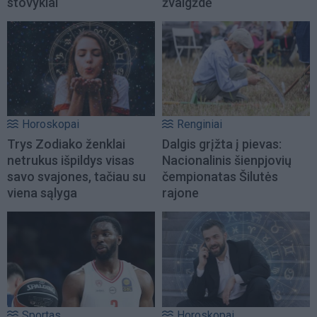
stovyklai
žvaigždė
Horoskopai
Renginiai
Trys Zodiako ženklai
Dalgis grįžta į pievas:
netrukus išpildys visas
Nacionalinis šienpjovių
savo svajones, tačiau su
čempionatas Šilutės
viena sąlyga
rajone
Sportas
Horoskopai