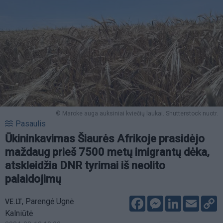
© Maroke auga auksiniai kviečių laukai. Shutterstock nuotr.
Pasaulis
Ūkininkavimas Šiaurės Afrikoje prasidėjo
maždaug prieš 7500 metų imigrantų dėka,
atskleidžia DNR tyrimai iš neolito
palaidojimų
Facebook
Messenger
LinkedIn
Email
C
,
Parengė Ugnė
VE.LT
L
Kalniūtė