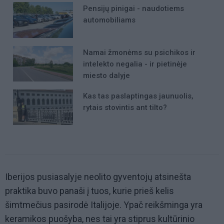
Pensijų pinigai - naudotiems
automobiliams
Namai žmonėms su psichikos ir
intelekto negalia - ir pietinėje
miesto dalyje
Kas tas paslaptingas jaunuolis,
rytais stovintis ant tilto?
Iberijos pusiasalyje neolito gyventojų atsinešta
praktika buvo panaši į tuos, kurie prieš kelis
šimtmečius pasirodė Italijoje. Ypač reikšminga yra
keramikos puošyba, nes tai yra stiprus kultūrinio