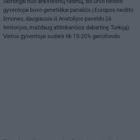
Skirtingai nuo ankstesnių radinių, šio urvo neolito
gyventojai buvo genetiškai panašūs į Europos neolito
žmones, daugiausia iš Anatolijos paveldo (iš
teritorijos, maždaug atitinkančios dabartinę Turkiją).
Vietos gyventojai sudarė tik 15-20% genofondo.