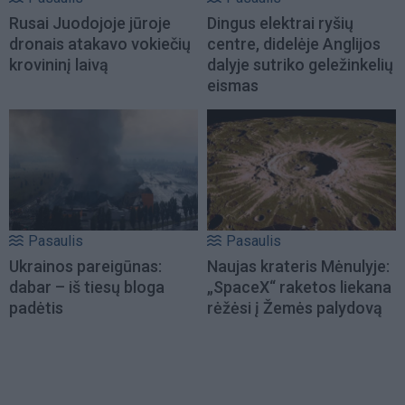
Rusai Juodojoje jūroje
Dingus elektrai ryšių
dronais atakavo vokiečių
centre, didelėje Anglijos
krovininį laivą
dalyje sutriko geležinkelių
eismas
Pasaulis
Pasaulis
Ukrainos pareigūnas:
Naujas krateris Mėnulyje:
dabar – iš tiesų bloga
„SpaceX“ raketos liekana
padėtis
rėžėsi į Žemės palydovą