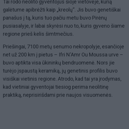
Tai rodo neolito gyventojus šioje vietovėje, kurią
galėtume apibrėžti kaip „kreolų“. Jis buvo genetiškai
panašus į tą, kuris tuo pačiu metu buvo Pirėnų
pusiasalyje, ir labai skyrėsi nuo to, kuris gyveno šiame
regione prieš kelis šimtmečius.
Priešingai, 7100 metų senumo nekropolyje, esančioje
net už 200 km į pietus – Ifri N'Amr Ou Moussa urve –
buvo aptikta visa ūkininkų bendruomenė. Nors jie
turėjo įspaustą keramiką, jų genetinis profilis buvo
visiškai vietinis regione. Atrodo, kad tai yra įrodymas,
kad vietiniai gyventojai tiesiog perima neolitinę
praktiką, neprisirišdami prie naujos visuomenės.