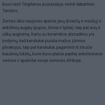
buvo rasti Tingitanos pusiasalyje, netoli dabartinio
Tanžero.
Žemės ūkio naujovės apėmė javų (kviečių ir miežių) ir
ankštinių augalų (pupos, žirniai ir lęšiai), taip pat avių ir
ožkų auginimą. Kartu su keramikos atsiradimu yra
įrodymų, kad karoliukai puošia mažus jūrinius
pilvakojus, taip pat karoliukai, pagaminti iš stručio
kiaušinių lukštų, kurie buvo plačiai paplitę ankstesnėse
vietose ir apskritai visoje senovės Afrikoje.