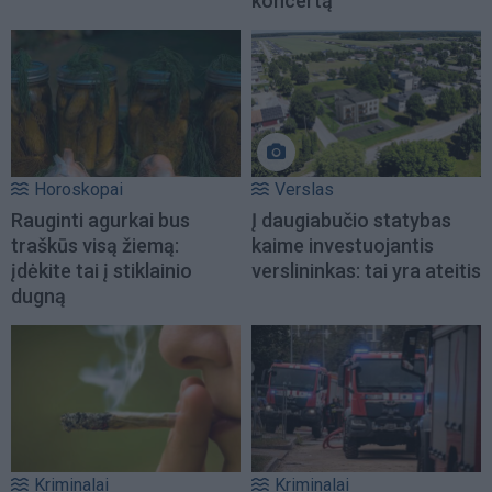
koncertą
Horoskopai
Verslas
Rauginti agurkai bus
Į daugiabučio statybas
traškūs visą žiemą:
kaime investuojantis
įdėkite tai į stiklainio
verslininkas: tai yra ateitis
dugną
Kriminalai
Kriminalai