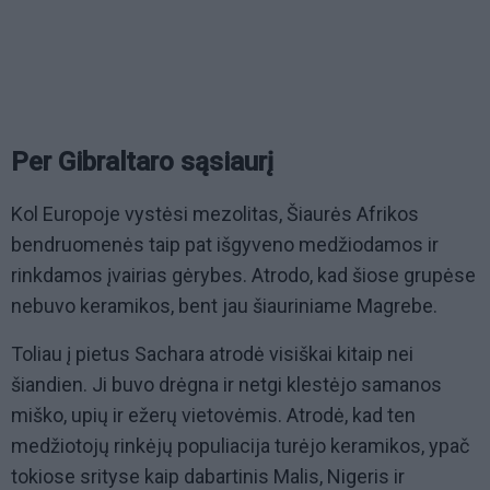
Per Gibraltaro sąsiaurį
Kol Europoje vystėsi mezolitas, Šiaurės Afrikos
bendruomenės taip pat išgyveno medžiodamos ir
rinkdamos įvairias gėrybes. Atrodo, kad šiose grupėse
nebuvo keramikos, bent jau šiauriniame Magrebe.
Toliau į pietus Sachara atrodė visiškai kitaip nei
šiandien. Ji buvo drėgna ir netgi klestėjo samanos
miško, upių ir ežerų vietovėmis. Atrodė, kad ten
medžiotojų rinkėjų populiacija turėjo keramikos, ypač
tokiose srityse kaip dabartinis Malis, Nigeris ir