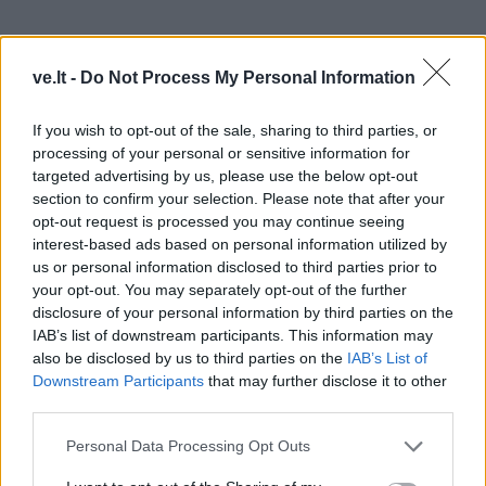
ve.lt -
Do Not Process My Personal Information
If you wish to opt-out of the sale, sharing to third parties, or
processing of your personal or sensitive information for
targeted advertising by us, please use the below opt-out
section to confirm your selection. Please note that after your
opt-out request is processed you may continue seeing
Sekant keramikos taku
interest-based ads based on personal information utilized by
us or personal information disclosed to third parties prior to
Po tūkstančio metų, maždaug prieš 6500 metų,
your opt-out. You may separately opt-out of the further
disclosure of your personal information by third parties on the
Maroko Atlanto vandenyno pakrantėje esančiose
IAB’s list of downstream participants. This information may
neolito vietose atsirado naujų rūšių keramikos. Jie
also be disclosed by us to third parties on the
IAB’s List of
buvo margomis dekoracijomis ir dažnai virvių
Downstream Participants
that may further disclose it to other
third parties.
įspaudais, panašiais į tuos, kurie matomi Sacharoje.
Personal Data Processing Opt Outs
Trijų asmenų, susijusių su šio tipo keramika, genetinė