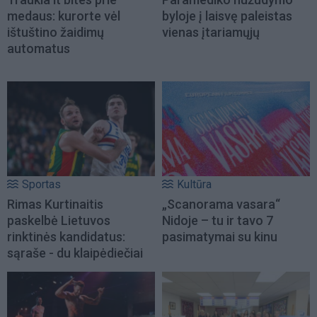
medaus: kurorte vėl
byloje į laisvę paleistas
ištuštino žaidimų
vienas įtariamųjų
automatus
Sportas
Kultūra
Rimas Kurtinaitis
„Scanorama vasara“
paskelbė Lietuvos
Nidoje – tu ir tavo 7
rinktinės kandidatus:
pasimatymai su kinu
sąraše - du klaipėdiečiai