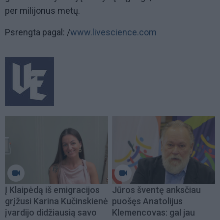
per milijonus metų.
Psrengta pagal: /
www.livescience.com
Į Klaipėdą iš emigracijos
Jūros šventę anksčiau
grįžusi Karina Kučinskienė
puošęs Anatolijus
įvardijo didžiausią savo
Klemencovas: gal jau