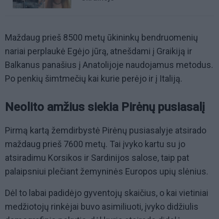
Maždaug prieš 8500 metų ūkininkų bendruomenių
nariai perplaukė Egėjo jūrą, atnešdami į Graikiją ir
Balkanus panašius į Anatolijoje naudojamus metodus.
Po penkių šimtmečių kai kurie perėjo ir į Italiją.
Neolito amžius siekia Pirėnų pusiasalį
Pirmą kartą žemdirbystė Pirėnų pusiasalyje atsirado
maždaug prieš 7600 metų. Tai įvyko kartu su jo
atsiradimu Korsikos ir Sardinijos salose, taip pat
palaipsniui plečiant žemyninės Europos upių slėnius.
Dėl to labai padidėjo gyventojų skaičius, o kai vietiniai
medžiotojų rinkėjai buvo asimiliuoti, įvyko didžiulis