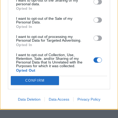
I want to opt-out of the Sharing of my
analizė, rasta Skhirat-Rouazi nekropolyje, netoli
personal data.
Rabato, dar kartą atskleidžia pokyčių procesą. Atrodo,
Opted In
kad jie kilę iš neolito gyventojų, ne iš Anatolijos, o iš
I want to opt-out of the Sale of my
Personal Data.
Viduržemio jūros Levanto (Artimųjų Rytų). Manoma,
Opted In
kad jie keliavo iš Sinajaus, kirsdami daug drėgnesnę,
I want to opt-out of processing my
svetingesnę nei šiandien Sacharą ir lydėdami gyvūnų
Personal Data for Targeted Advertising.
bandas. Žinomos kaip ganytojų grupės, jų genetika
Opted In
taip pat apima nedidelę vietinių medžiotojų rinkėjų
I want to opt-out of Collection, Use,
Retention, Sale, and/or Sharing of my
dalį.
Personal Data that Is Unrelated with the
Purposes for which it was collected.
Opted Out
CONFIRM
Data Deletion
Data Access
Privacy Policy