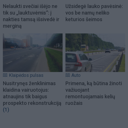
Nelaukti svečiai išėjo ne
Užsidegė lauko pavėsinė:
tik su „lauktuvėmis“: į
vos be namų neliko
nakties tamsą išsivedė ir
keturios šeimos
merginą
Klaipėdos pulsas
Auto
Nusitrynęs ženklinimas
Primena, ką būtina žinoti
klaidina vairuotojus:
važiuojant
atnaujins tik baigus
remontuojamais kelių
prospekto rekonstrukciją
ruožais
(1)