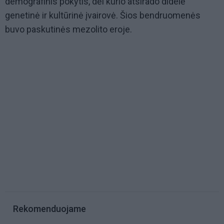
demografinis pokytis, dėl kurio atsirado didelė
genetinė ir kultūrinė įvairovė. Šios bendruomenės
buvo paskutinės mezolito eroje.
Rekomenduojame