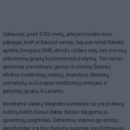
Galiausiai, prieš 5700 metų, artėjant neolito eros
pabaigai, Kelif el Baroud vietoje, taip pat netoli Rabato,
aptikta žmogaus DNR, atrodo, uždaro ratą, nes yra visų
ankstesnių grupių kryžminimosi įrodymų. Ten rastas
genomas yra mišinys, gautas iš vietinių Šiaurės
Afrikos medžiotojų rinkėjų, Anatolijos ūkininkų,
sumaišytų su Europos medžiotojų rinkėjais, ir
ganytojų grupių iš Levanto.
Bendrame Vakarų Magrebo kontekste tai yra protėvių
kultūrų katilo, kuriuo dabar dalijasi dauguma jo
gyventojų, pagrindas. Dabartinių regiono gyventojų
genofondas yra trijų žemynų sąjunga, susiformavusi