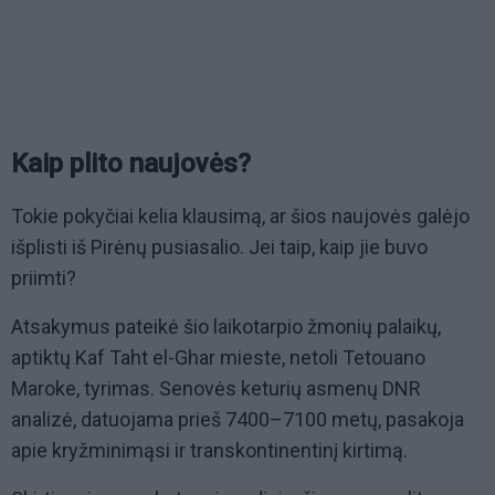
Kaip plito naujovės?
Tokie pokyčiai kelia klausimą, ar šios naujovės galėjo
išplisti iš Pirėnų pusiasalio. Jei taip, kaip jie buvo
priimti?
Atsakymus pateikė šio laikotarpio žmonių palaikų,
aptiktų Kaf Taht el-Ghar mieste, netoli Tetouano
Maroke, tyrimas. Senovės keturių asmenų DNR
analizė, datuojama prieš 7400–7100 metų, pasakoja
apie kryžminimąsi ir transkontinentinį kirtimą.