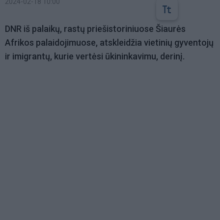
2024-02-18 10:00
DNR iš palaikų, rastų priešistoriniuose Šiaurės
Afrikos palaidojimuose, atskleidžia vietinių gyventojų
ir imigrantų, kurie vertėsi ūkininkavimu, derinį.