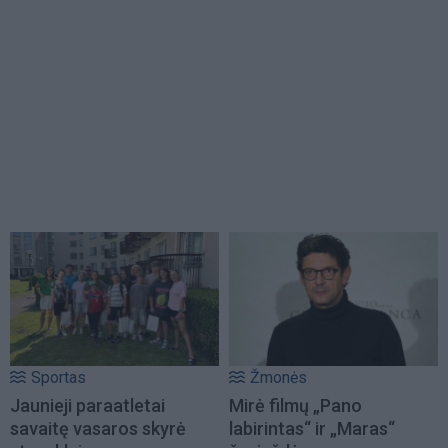
Sportas
Žmonės
Jaunieji paraatletai
Mirė filmų „Pano
savaitę vasaros skyrė
labirintas“ ir „Maras“