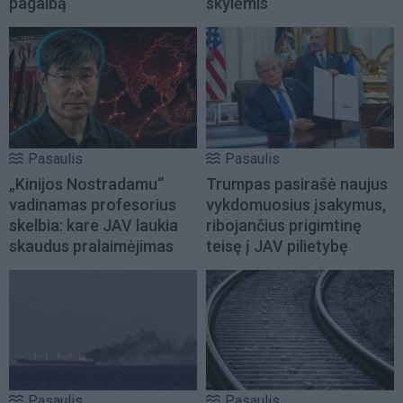
pagalbą
skylėmis
Pasaulis
Pasaulis
„Kinijos Nostradamu“
Trumpas pasirašė naujus
vadinamas profesorius
vykdomuosius įsakymus,
skelbia: kare JAV laukia
ribojančius prigimtinę
skaudus pralaimėjimas
teisę į JAV pilietybę
Pasaulis
Pasaulis