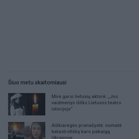
Šiuo metu skaitomiausi
Mirė garsi lietuvių aktorė: „Jos
vaidmenys išliks Lietuvos teatro
istorijoje“
Aiškiaregės pranašystė: numatė
katastrofišką karo pabaigą
Ukrainoje