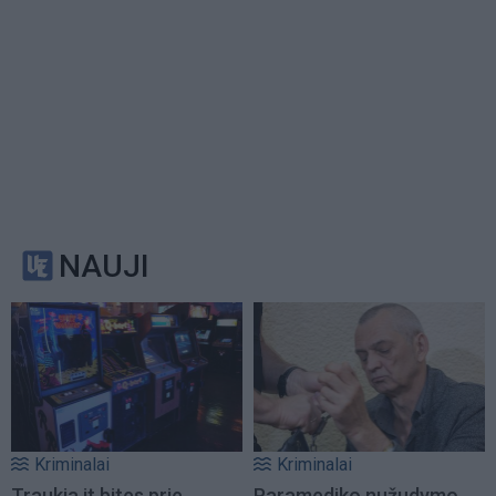
NAUJI
Kriminalai
Kriminalai
Traukia it bites prie
Paramediko nužudymo