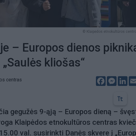
© Klaipėdos etnokultūros centro
je – Europos dienos piknik
 „Saulės kliošas“
Facebook
Messeng
Lin
os centras
čia gegužės 9-ąją – Europos dieną – švęs
roga Klaipėdos etnokultūros centras kvieč
15.00 val. susirinkti Danės skvere į „Euro