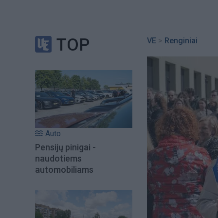
TOP
VE
>
Renginiai
Auto
Pensijų pinigai -
naudotiems
automobiliams