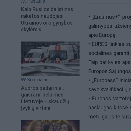
Pasaulis
Kaip Rusijos balistinės
raketos naudojasi
• „Erasmus+“ prog
Ukrainos oro gynybos
galimybes užsienyj
skylėmis
apie Europą.
• EURES tinklas su
socialines garanti
Taip pat kvies aps
Europos Sąjungos ša
Kriminalai
• „Europass“ inici
Audros padariniai,
savo kvalifikacijų
gaisrai ir nelaimės:
• Europos vartoto
Lietuvoje – skaudžių
paslaugas kitose 
įvykių virtinė
metu galėsite sužai