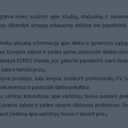
rama kvies sužinoti apie studijų, stažuočių ir savano
e, išbandyti smagią edukacinę dėlionę bei pasitikrinti 
teiks aktualią informaciją apie darbo ir gyvenimo sąlyg
jas Europos šalyse ir padės geriau pasiruošti darbui užsi
ilankyti EURES stende, kur galėsite pasitikrinti savo žinia
lis ir laimėti prizų.
atyva pristatys, kaip lengvai susikurti profesionalų CV, tv
 dokumentus ir pasiruošti darbo pokalbiui.
jų centras konsultuos apie vartotojų teises perkant pre
Europos šalyse ir padės spręsti iškilusias problemas. Š
sti žaidimą apie vartotojų teises ir laimėti prizų.