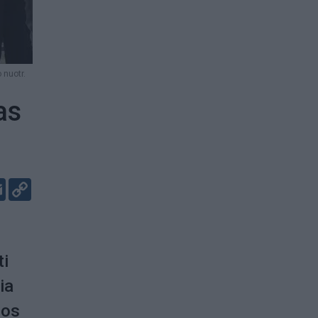
 nuotr.
as
er
kedIn
Email
Copy
Link
ti
ia
pos