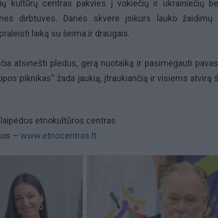
ių kultūrų centras pakvies į vokiečių ir ukrainiečių be
nes dirbtuves. Danės skvere įsikurs lauko žaidimų 
praleisti laiką su šeima ir draugais.
ečia atsinešti pledus, gerą nuotaiką ir pasimėgauti pavas
opos piknikas“ žada jaukią, įtraukiančią ir visiems atvirą 
Klaipėdos etnokultūros centras
jos –
www.etnocentras.lt