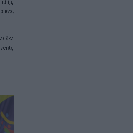
ndrijų
pieva,
ariška
šventę