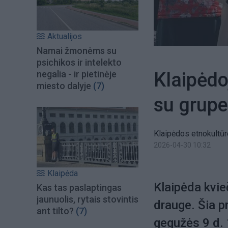
Aktualijos
Namai žmonėms su
psichikos ir intelekto
Klaipėdo
negalia - ir pietinėje
miesto dalyje
(7)
su grupe
Klaipėdos etnokultūr
2026-04-30 10:32
Klaipėda
Klaipėda kvie
Kas tas paslaptingas
jaunuolis, rytais stovintis
drauge. Šia p
ant tilto?
(7)
gegužės 9 d. 