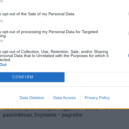
In
o opt-out of the Sale of my Personal Data.
In
to opt-out of processing my Personal Data for Targeted
ing.
In
o opt-out of Collection, Use, Retention, Sale, and/or Sharing
ersonal Data that Is Unrelated with the Purposes for which it
lected.
Out
omiausi
CONFIRM
Aiškiaregės pranašystė: numatė katastrofišką karo
pabaigą Ukrainoje
Data Deletion
Data Access
Privacy Policy
Taro kortų horoskopas rugpjūčio 7 dienai: Vandeniam
pasirinkimas, Dvyniams – pagreitis