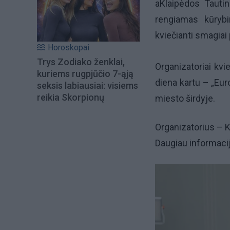
aKlaipėdos Tautin
rengiamas kūrybi
kviečianti smagiai 
Horoskopai
Trys Zodiako ženklai,
Organizatoriai kvi
kuriems rugpjūčio 7-ąją
diena kartu – „Eur
seksis labiausiai: visiems
reikia Skorpionų
miesto širdyje.
Organizatorius – 
Daugiau informaci