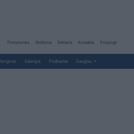
Desktop
Prenumerata
Skelbimai
Reklama
Kontaktai
Prisijungti
menu
top
Renginiai
Galerijos
Podkastai
Daugiau