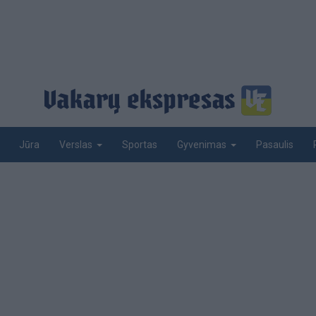
Jūra
Sportas
Pasaulis
Verslas
Gyvenimas