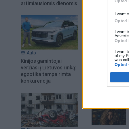
Opted 
artimiausiomis dienomis
I want t
Opted 
I want 
Advertis
Opted 
I want t
Auto
of my P
was col
Kinijos gamintojai
Opted 
veržiasi į Lietuvos rinką:
Šiuo metu skait
egzotika tampa rimta
konkurencija