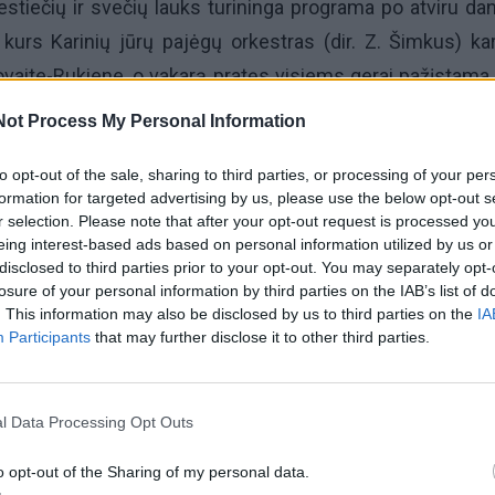
stiečių ir svečių lauks turininga programa po atviru da
kurs Karinių jūrų pajėgų orkestras (dir. Z. Šimkus) ka
ovaite-Rukiene, o vakarą pratęs visiems gerai pažįstama
Not Process My Personal Information
ka“ galėsite susipažinti su Prancūzijos ambasados Lie
to opt-out of the sale, sharing to third parties, or processing of your per
formation for targeted advertising by us, please use the below opt-out s
aroda bendradarbiaujant su Europos Komisijos atst
r selection. Please note that after your opt-out request is processed y
komikse“, kūrybiškai pasakojančią ES istoriją.
eing interest-based ads based on personal information utilized by us or
disclosed to third parties prior to your opt-out. You may separately opt-
losure of your personal information by third parties on the IAB’s list of
 metu veiks interaktyvi mugė, kurioje lankytojai galės 
. This information may also be disclosed by us to third parties on the
IA
opos Sąjungos galimybėmis, bet ir patys įsitraukti į įv
Participants
that may further disclose it to other third parties.
l Data Processing Opt Outs
o opt-out of the Sharing of my personal data.