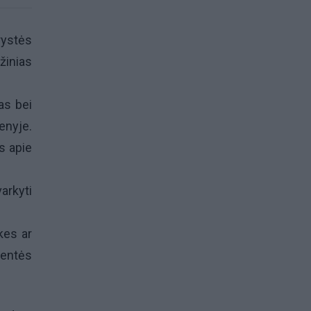
rystės
žinias
as bei
enyje.
s apie
arkyti
kes ar
ventės