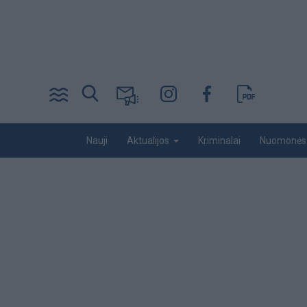
Pereiti
į
pagrindinį
turinį
Desktop
Nauji
Kriminalai
Nuomonės
Aktualijos
menu
bottom