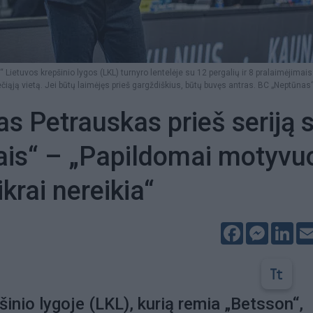
 Lietuvos krepšinio lygos (LKL) turnyro lentelėje su 12 pergalių ir 8 pralaimėjimai
ečiąją vietą. Jei būtų laimėjęs prieš gargždiškius, būtų buvęs antras. BC „Neptūnas“
s Petrauskas prieš seriją 
is“ – „Papildomai motyvuo
ikrai nereikia“
Facebook
Messeng
Lin
šinio lygoje (LKL), kurią remia „Betsson“,