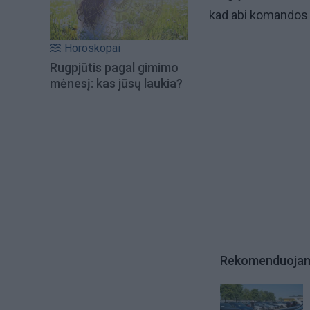
kad abi komandos t
Horoskopai
Rugpjūtis pagal gimimo
mėnesį: kas jūsų laukia?
Rekomenduoja