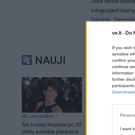
Jose vietos klaidom
intriguojanti kaim
Gargždų „Gargždai
pergales, paskutin
ve.lt -
Do 
Savo mintimis, ap
If you wish 
sensitive in
aikštelės pranašum
NAUJI
confirm you
vyriausiasis trene
continue se
information 
further disc
– Kaip sekasi pasi
participants
Downstream 
– Viskas gerai, da
be didesnių trukdž
Persona
Laisvalaikis
Šie trumpi kirpimai po 50
I want t
metų suteikia plaukams