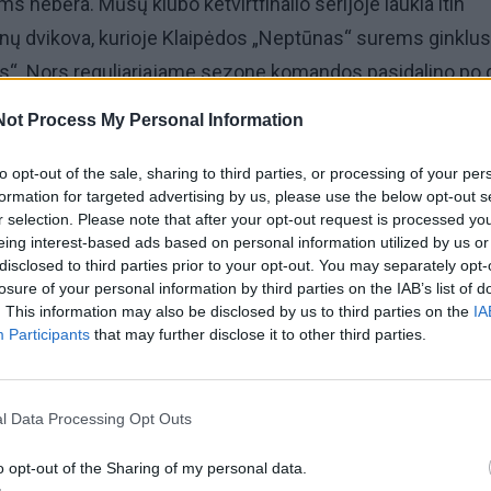
s nebėra. Mūsų klubo ketvirtfinalio serijoje laukia itin
ynų dvikova, kurioje Klaipėdos „Neptūnas“ surems ginklus
s“. Nors reguliariajame sezone komandos pasidalino po 
ieji susitikimai buvo sėkmingesni varžovams.
Not Process My Personal Information
ie komandos nusiteikimą, psichologinį spaudimą, namų
to opt-out of the sale, sharing to third parties, or processing of your per
formation for targeted advertising by us, please use the below opt-out s
ą ir Arno Veličkos apdovanojimą, pasidalijo ekipos
r selection. Please note that after your opt-out request is processed y
ris Gediminas Petrauskas.
eing interest-based ads based on personal information utilized by us or
disclosed to third parties prior to your opt-out. You may separately opt-
losure of your personal information by third parties on the IAB’s list of
ruošimas serijai su kaimynais iš Gargždų?
. This information may also be disclosed by us to third parties on the
IA
Participants
that may further disclose it to other third parties.
rbingai, žaidėjai susikoncentravę, supranta savo darbą. Ka
ių.
l Data Processing Opt Outs
o opt-out of the Sharing of my personal data.