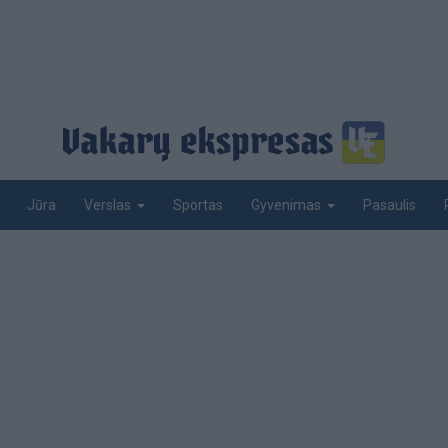
Jūra
Sportas
Pasaulis
Verslas
Gyvenimas