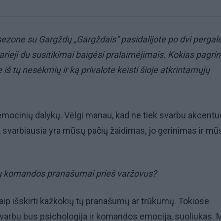
ezone su Gargždų „Gargždais“ pasidalijote po dvi pergale
arieji du susitikimai baigėsi pralaimėjimais. Kokias pagri
iš tų nesėkmių ir ką privalote keisti šioje atkrintamųjų
ir emocinių dalykų. Vėlgi manau, kad ne tiek svarbu akcentu
svarbiausia yra mūsų pačių žaidimas, jo gerinimas ir mū
sų komandos pranašumai prieš varžovus?
aip išskirti kažkokių tų pranašumų ar trūkumų. Tokiose
varbu bus psichologija ir komandos emocija, suoliukas. 