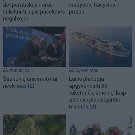
desperatiškas noras
varžybos, taisyklės ir
sulieknėti: apie pasekmes
prizas
negalvojau
Aktualijos
Gyvenimas
Šauktinių universitetai
Laive planuoja
neskriaus
(2)
apgyvendinti 80
tūkstančių žmonių: kaip
atrodys plaukiojantis
miestas
(2)