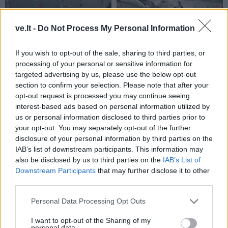
ve.lt -
Do Not Process My Personal Information
Sportas
Sportas
If you wish to opt-out of the sale, sharing to third parties, or
Klaipėda savaitei taps
Savaitgalį Klaipėdoje -
processing of your personal or sensitive information for
targeted advertising by us, please use the below opt-out
Europos jūrinio buriavimo
daug sporto: veiksmas
section to confirm your selection. Please note that after your
sostine
(1)
virs penkiose skirtingose
opt-out request is processed you may continue seeing
miesto vietose
interest-based ads based on personal information utilized by
us or personal information disclosed to third parties prior to
your opt-out. You may separately opt-out of the further
disclosure of your personal information by third parties on the
IAB’s list of downstream participants. This information may
also be disclosed by us to third parties on the
IAB’s List of
Downstream Participants
that may further disclose it to other
third parties.
Sportas
Sportas
Rimas Kurtinaitis
Į Palangą atkeliavo
Personal Data Processing Opt Outs
paskelbė Lietuvos
žiemos paralimpinių
I want to opt-out of the Sharing of my
rinktinės kandidatus:
žaidynių paroda
personal data.