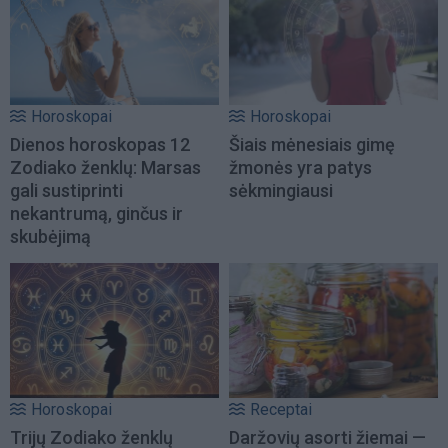
Horoskopai
Horoskopai
Dienos horoskopas 12
Šiais mėnesiais gimę
Zodiako ženklų: Marsas
žmonės yra patys
gali sustiprinti
sėkmingiausi
nekantrumą, ginčus ir
skubėjimą
Horoskopai
Receptai
Trijų Zodiako ženklų
Daržovių asorti žiemai —