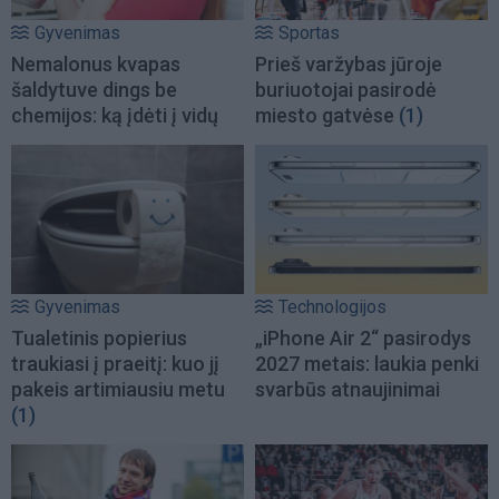
Gyvenimas
Sportas
Nemalonus kvapas
Prieš varžybas jūroje
šaldytuve dings be
buriuotojai pasirodė
chemijos: ką įdėti į vidų
miesto gatvėse
(1)
Gyvenimas
Technologijos
Tualetinis popierius
„iPhone Air 2“ pasirodys
traukiasi į praeitį: kuo jį
2027 metais: laukia penki
pakeis artimiausiu metu
svarbūs atnaujinimai
(1)