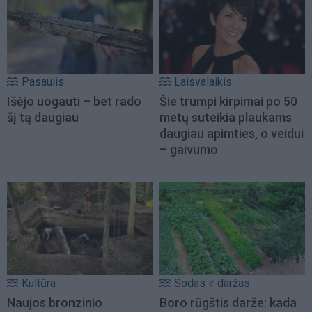
Pasaulis
Laisvalaikis
Išėjo uogauti – bet rado
Šie trumpi kirpimai po 50
šį tą daugiau
metų suteikia plaukams
daugiau apimties, o veidui
– gaivumo
Kultūra
Sodas ir daržas
Naujos bronzinio
Boro rūgštis darže: kada