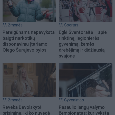
Žmonės
Sportas
Pareigūnams nepavyksta
Eglė Šventoraitė – apie
baigti narkotikų
rinktinę, legionierės
disponavimu įtariamo
gyvenimą, žemės
Olego Šurajevo bylos
drebėjimą ir didžiausią
svajonę
Žmonės
Gyvenimas
Reveka Devolskytė
Pasaulio langų valymo
prisiminė, iki ko nuvedė
čempionatas: kur vyksta