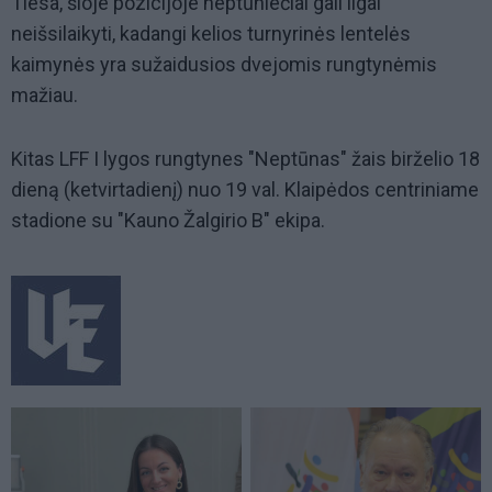
Tiesa, šioje pozicijoje neptūniečiai gali ilgai
neišsilaikyti, kadangi kelios turnyrinės lentelės
kaimynės yra sužaidusios dvejomis rungtynėmis
mažiau.
Kitas LFF I lygos rungtynes "Neptūnas" žais birželio 18
dieną (ketvirtadienį) nuo 19 val. Klaipėdos centriniame
stadione su "Kauno Žalgirio B" ekipa.