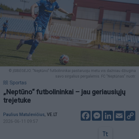
© ĮSIBĖGĖJO. "Neptūno" futbolininkai pastaruoju metu vis dažniau džiugina
savo sirgalius pergalėmis. FC "Neptūnas" nuotr.
Sportas
„Neptūno“ futbolininkai – jau geriausiųjų
trejetuke
Facebook
Messenger
LinkedIn
Email
C
,
Paulius Matulevičius
VE.LT
L
2026-06-11 09:57