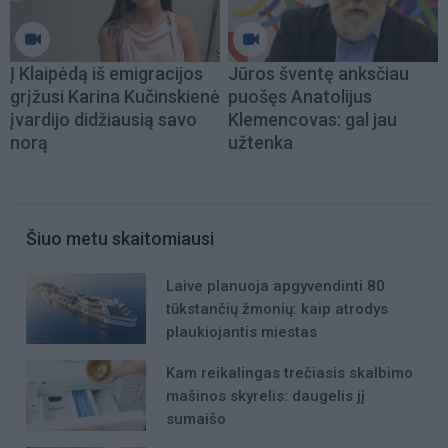
Į Klaipėdą iš emigracijos
Jūros šventę anksčiau
grįžusi Karina Kučinskienė
puošęs Anatolijus
įvardijo didžiausią savo
Klemencovas: gal jau
norą
užtenka
Šiuo metu skaitomiausi
Laive planuoja apgyvendinti 80
tūkstančių žmonių: kaip atrodys
plaukiojantis miestas
Kam reikalingas trečiasis skalbimo
mašinos skyrelis: daugelis jį
sumaišo