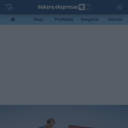
Pereiti
į
pagrindinį
Mobile
Nauji
Podkastai
Renginiai
Vaizdai
turinį
menu
bottom