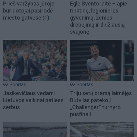
Prieš varžybas jūroje
Eglė Šventoraitė – apie
buriuotojai pasirodė
rinktinę, legionierės
miesto gatvėse
(1)
gyvenimą, žemės
drebėjimą ir didžiausią
svajonę
Sportas
Sportas
Jasikevičiaus vedami
Trijų setų dramą laimėjęs
Lietuvos vaikinai patiesė
Butvilas pateko į
serbus
„Challenger“ turnyro
pusfinalį