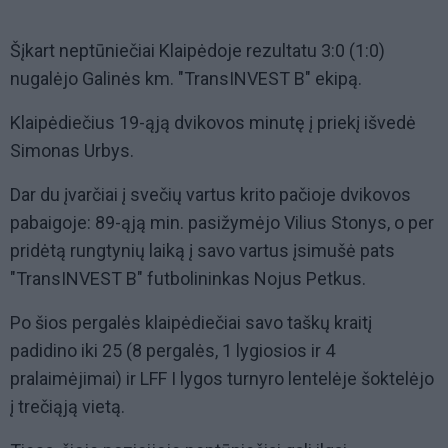
Šįkart neptūniečiai Klaipėdoje rezultatu 3:0 (1:0)
nugalėjo Galinės km. "TransINVEST B" ekipą.
Klaipėdiečius 19-ąją dvikovos minutę į priekį išvedė
Simonas Urbys.
Dar du įvarčiai į svečių vartus krito pačioje dvikovos
pabaigoje: 89-ąją min. pasižymėjo Vilius Stonys, o per
pridėtą rungtynių laiką į savo vartus įsimušė pats
"TransINVEST B" futbolininkas Nojus Petkus.
Po šios pergalės klaipėdiečiai savo taškų kraitį
padidino iki 25 (8 pergalės, 1 lygiosios ir 4
pralaimėjimai) ir LFF I lygos turnyro lentelėje šoktelėjo
į trečiąją vietą.