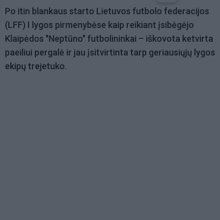
Po itin blankaus starto Lietuvos futbolo federacijos
(LFF) I lygos pirmenybėse kaip reikiant įsibėgėjo
Klaipėdos "Neptūno" futbolininkai – iškovota ketvirta
paeiliui pergalė ir jau įsitvirtinta tarp geriausiųjų lygos
ekipų trejetuko.