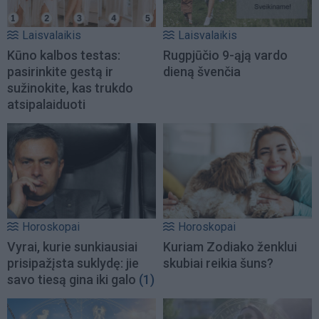
Laisvalaikis
Laisvalaikis
Kūno kalbos testas:
Rugpjūčio 9-ąją vardo
pasirinkite gestą ir
dieną švenčia
sužinokite, kas trukdo
atsipalaiduoti
Horoskopai
Horoskopai
Vyrai, kurie sunkiausiai
Kuriam Zodiako ženklui
prisipažįsta suklydę: jie
skubiai reikia šuns?
savo tiesą gina iki galo
(1)