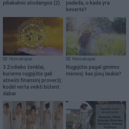
piliakalnio atodangos
(2)
padeda, o kada yra
bevertė?
Horoskopai
Horoskopai
3 Zodiako ženklai,
Rugpjūtis pagal gimimo
kuriems rugpjūtis gali
mėnesį: kas jūsų laukia?
atnešti finansinį proveržį:
kodėl verta veikti būtent
dabar