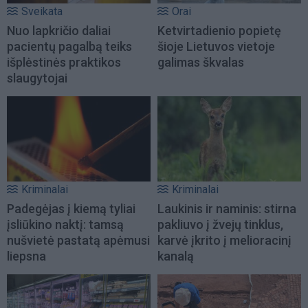
Sveikata
Orai
Nuo lapkričio daliai
Ketvirtadienio popietę
pacientų pagalbą teiks
šioje Lietuvos vietoje
išplėstinės praktikos
galimas škvalas
slaugytojai
Kriminalai
Kriminalai
Padegėjas į kiemą tyliai
Laukinis ir naminis: stirna
įsliūkino naktį: tamsą
pakliuvo į žvejų tinklus,
nušvietė pastatą apėmusi
karvė įkrito į melioracinį
liepsna
kanalą