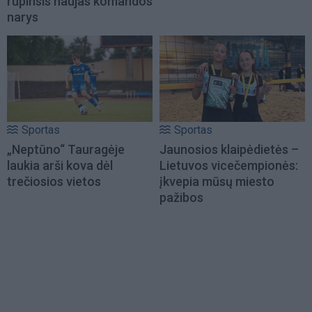
rūpinsis naujas komandos
narys
Sportas
Sportas
„Neptūno“ Tauragėje
Jaunosios klaipėdietės –
laukia arši kova dėl
Lietuvos vicečempionės:
trečiosios vietos
įkvepia mūsų miesto
pažibos