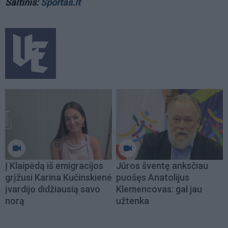
Šaltinis:
Sportas.lt
Į Klaipėdą iš emigracijos
Jūros šventę anksčiau
grįžusi Karina Kučinskienė
puošęs Anatolijus
įvardijo didžiausią savo
Klemencovas: gal jau
norą
užtenka