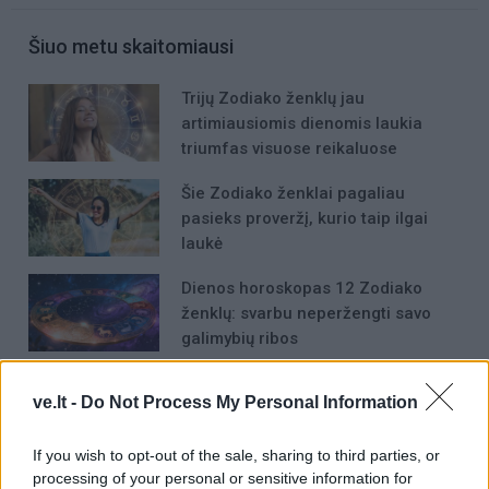
Šiuo metu skaitomiausi
Trijų Zodiako ženklų jau
artimiausiomis dienomis laukia
triumfas visuose reikaluose
Šie Zodiako ženklai pagaliau
pasieks proveržį, kurio taip ilgai
laukė
Dienos horoskopas 12 Zodiako
ženklų: svarbu neperžengti savo
galimybių ribos
ve.lt -
Do Not Process My Personal Information
If you wish to opt-out of the sale, sharing to third parties, or
processing of your personal or sensitive information for