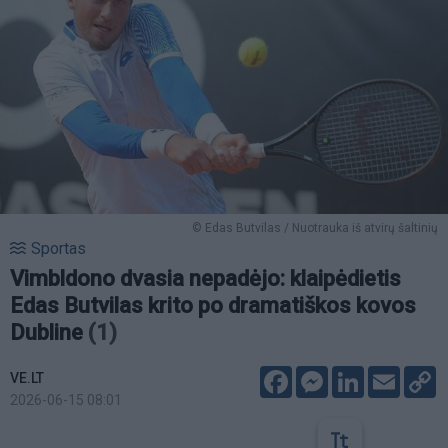
© Edas Butvilas / Nuotrauka iš atvirų šaltinių
Sportas
Vimbldono dvasia nepadėjo: klaipėdietis
Edas Butvilas krito po dramatiškos kovos
Dubline
(1)
Facebook
Messenger
LinkedIn
Email
C
VE.LT
L
2026-06-15 08:01