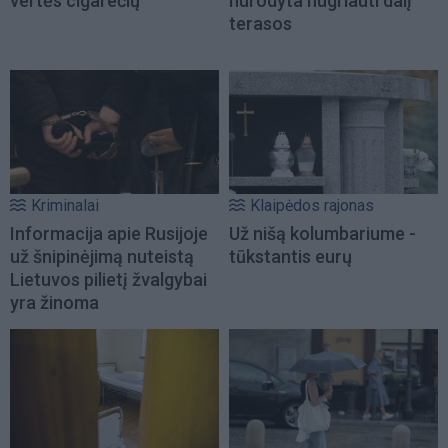
vertės cigarečių
nurodyta nugriauti dalį
terasos
Kriminalai
Klaipėdos rajonas
Informacija apie Rusijoje
Už nišą kolumbariume -
už šnipinėjimą nuteistą
tūkstantis eurų
Lietuvos pilietį žvalgybai
yra žinoma