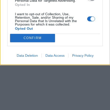
Personal Data for Targeted Advertising.
Opted In
I want to opt-out of Collection, Use,
Retention, Sale, and/or Sharing of my
Personal Data that Is Unrelated with the
Purposes for which it was collected.
Opted Out
This site is protected by
Sutinku su
taisyklėmis
reCAPTCHA and the Google
CONFIRM
Privacy Policy
and
Terms of
Service
apply.
Data Deletion
Data Access
Privacy Policy