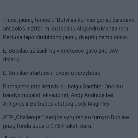
Tiesa, jaunių tenise E. Butvilas kur kas geriau žaisdavo
ant žolės ir 2021 m. su ispanu Alejandro Manzanera
Pertusa tapo Vimbldono jaunių dvejetų čempionais.
E. Butvilas už žaidimą vienetuose gavo 240 JAV
dolerių.
E. Butvilas startuos ir dvejetų varžybose.
Pirmajame rate lietuvis su belgu Gauthier Onclinu
bandys nugalėti ekvadorietį Andy Andradę bei
Antigvos ir Barbudos atstovą Jody Maginley.
ATP „Challenger“ serijos vyrų teniso turnyro Dubline
prizų fondą sudaro 97,64 tūkst. eurų.