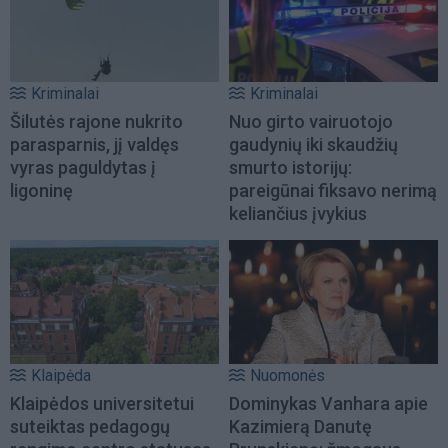
Kriminalai
Kriminalai
Šilutės rajone nukrito
Nuo girto vairuotojo
parasparnis, jį valdęs
gaudynių iki skaudžių
vyras paguldytas į
smurto istorijų:
ligoninę
pareigūnai fiksavo nerimą
keliančius įvykius
Klaipėda
Nuomonės
Klaipėdos universitetui
Dominykas Vanhara apie
suteiktas pedagogų
Kazimierą Danutę