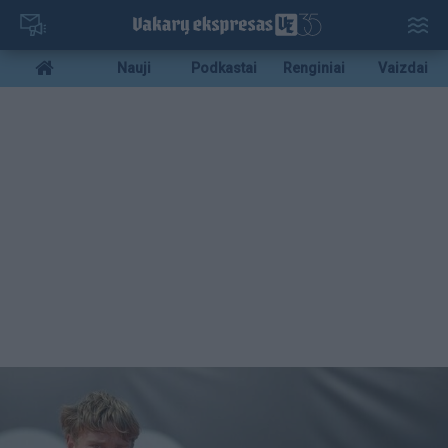
Pereiti
į
pagrindinį
Mobile
Nauji
Podkastai
Renginiai
Vaizdai
turinį
menu
bottom