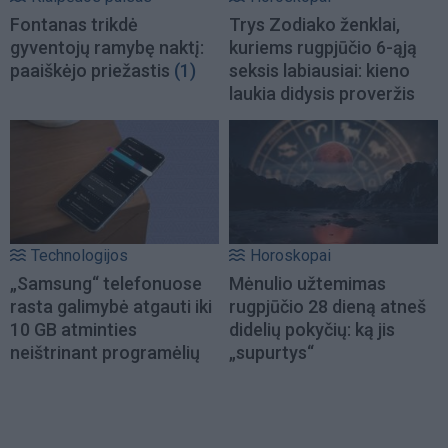
Fontanas trikdė
Trys Zodiako ženklai,
gyventojų ramybę naktį:
kuriems rugpjūčio 6-ąją
paaiškėjo priežastis
(1)
seksis labiausiai: kieno
laukia didysis proveržis
Technologijos
Horoskopai
„Samsung“ telefonuose
Mėnulio užtemimas
rasta galimybė atgauti iki
rugpjūčio 28 dieną atneš
10 GB atminties
didelių pokyčių: ką jis
neištrinant programėlių
„supurtys“