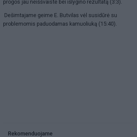
progos jau neiššvaistė bei išlygino rezultatą (3:3).
Dešimtajame geime E. Butvilas vėl susidūrė su
problemomis paduodamas kamuoliuką (15:40).
Rekomenduojame