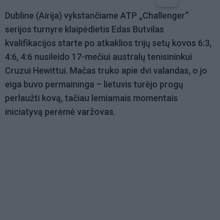
Dubline (Airija) vykstančiame ATP „Challenger“
serijos turnyre klaipėdietis Edas Butvilas
kvalifikacijos starte po atkaklios trijų setų kovos 6:3,
4:6, 4:6 nusileido 17-mečiui australų tenisininkui
Cruzui Hewittui. Mačas truko apie dvi valandas, o jo
eiga buvo permaininga – lietuvis turėjo progų
perlaužti kovą, tačiau lemiamais momentais
iniciatyvą perėmė varžovas.