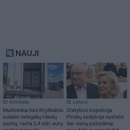
NAUJI
Kriminalai
Lietuva
Muitininkai ties Kryžkalniu
Statybos inspekcija
sulaikė nelegalių rūkalų
Pinskų sodyboje nustatė
siuntą: rasta 2,4 mln. eurų
dar vieną pažeidimą: