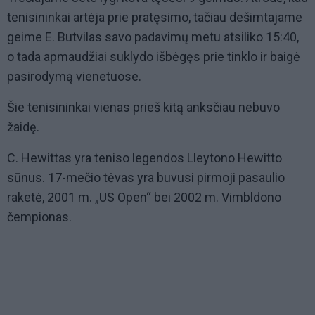
tenisininkai artėja prie pratęsimo, tačiau dešimtajame
geime E. Butvilas savo padavimų metu atsiliko 15:40,
o tada apmaudžiai suklydo išbėgęs prie tinklo ir baigė
pasirodymą vienetuose.
Šie tenisininkai vienas prieš kitą anksčiau nebuvo
žaidę.
C. Hewittas yra teniso legendos Lleytono Hewitto
sūnus. 17-mečio tėvas yra buvusi pirmoji pasaulio
raketė, 2001 m. „US Open“ bei 2002 m. Vimbldono
čempionas.