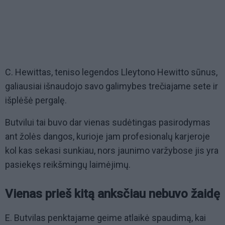
C. Hewittas, teniso legendos Lleytono Hewitto sūnus,
galiausiai išnaudojo savo galimybes trečiajame sete ir
išplėšė pergalę.
Butvilui tai buvo dar vienas sudėtingas pasirodymas
ant žolės dangos, kurioje jam profesionalų karjeroje
kol kas sekasi sunkiau, nors jaunimo varžybose jis yra
pasiekęs reikšmingų laimėjimų.
Vienas prieš kitą anksčiau nebuvo žaidę
E. Butvilas penktajame geime atlaikė spaudimą, kai