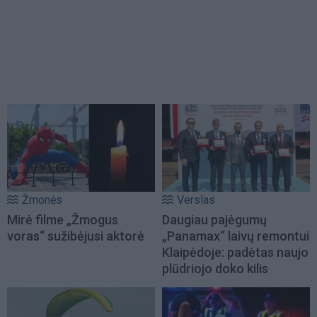
Žmonės
Verslas
Mirė filme „Žmogus
Daugiau pajėgumų
voras“ sužibėjusi aktorė
„Panamax“ laivų remontui
Klaipėdoje: padėtas naujo
plūdriojo doko kilis