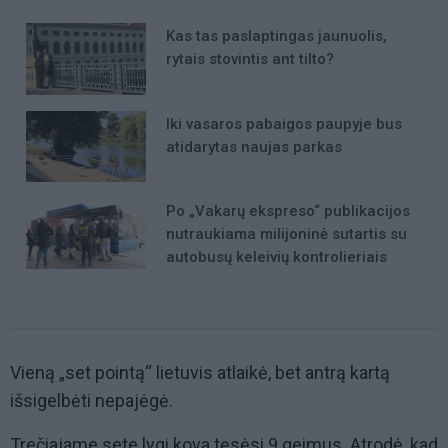
Kas tas paslaptingas jaunuolis,
rytais stovintis ant tilto?
Iki vasaros pabaigos paupyje bus
atidarytas naujas parkas
Po „Vakarų ekspreso“ publikacijos
nutraukiama milijoninė sutartis su
autobusų keleivių kontrolieriais
Vieną „set pointą“ lietuvis atlaikė, bet antrą kartą
išsigelbėti nepajėgė.
Trečiajame sete lygi kova tęsėsi 9 geimus. Atrodė, kad