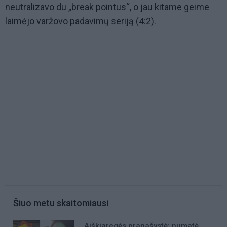
neutralizavo du „break pointus“, o jau kitame geime
laimėjo varžovo padavimų seriją (4:2).
Šiuo metu skaitomiausi
Aiškiaregės pranašystė: numatė