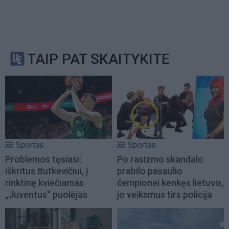
TAIP PAT SKAITYKITE
Sportas
Sportas
Problemos tęsiasi:
Po rasizmo skandalo
iškritus Butkevičiui, į
prabilo pasaulio
rinktinę kviečiamas
čempionei kenkęs lietuvis,
„Juventus“ puolėjas
jo veiksmus tirs policija