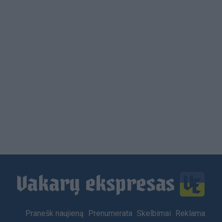
Load
More
Footer
Pranešk naujieną
Prenumerata
Skelbimai
Reklama