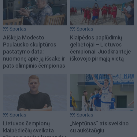
Sportas
Sportas
Aiškėja Modesto
Klaipėdos paplūdimių
Paulausko skulptūros
gelbėtojai – Lietuvos
pastatymo data:
čempionai: Juodkrantėje
nuomonę apie ją išsakė ir
iškovojo pirmąją vietą
pats olimpinis čempionas
Sportas
Sportas
Lietuvos čempionų
„Neptūnas“ atsisveikino
klaipėdiečių sveikata
su aukštaūgiu