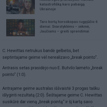
katastrofišką karo pabaigą
Ukrainoje
Taro kortų horoskopas rugpjūčio 6
dienai: Svarstyklėms – sėkmė,
Jaučiams – greiti sprendimai
C. Hewittas netrukus bandė gelbėtis, bet
septintajame geime vėl nerealizavo „break pointo“.
Antrasis setas prasidėjo nuo E. Butvilo laimėto „break
pointo“ (1:0).
Antrajame geime australas iššvaistė 3 progas tašku
išlyginti rezultatą (2:0). Šeštajame geime C. Hewittas
susikūrė dar vieną „break pointą“ ir šį kartą savo