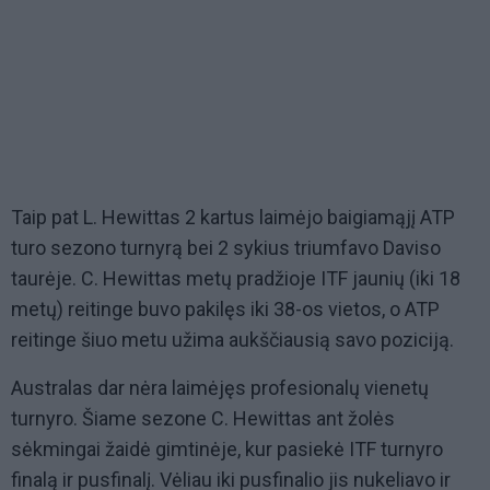
Taip pat L. Hewittas 2 kartus laimėjo baigiamąjį ATP
turo sezono turnyrą bei 2 sykius triumfavo Daviso
taurėje. C. Hewittas metų pradžioje ITF jaunių (iki 18
metų) reitinge buvo pakilęs iki 38-os vietos, o ATP
reitinge šiuo metu užima aukščiausią savo poziciją.
Australas dar nėra laimėjęs profesionalų vienetų
turnyro. Šiame sezone C. Hewittas ant žolės
sėkmingai žaidė gimtinėje, kur pasiekė ITF turnyro
finalą ir pusfinalį. Vėliau iki pusfinalio jis nukeliavo ir