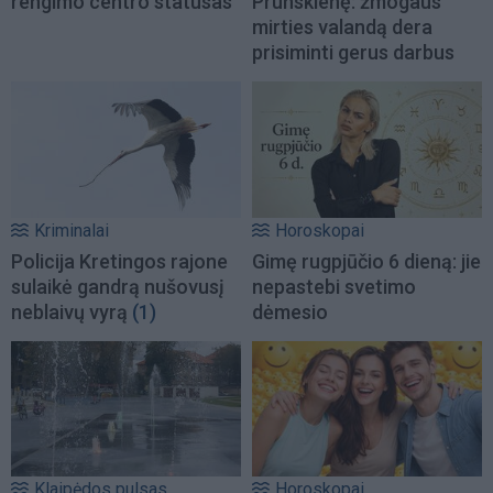
rengimo centro statusas
Prunskienę: žmogaus
mirties valandą dera
prisiminti gerus darbus
Kriminalai
Horoskopai
Policija Kretingos rajone
Gimę rugpjūčio 6 dieną: jie
sulaikė gandrą nušovusį
nepastebi svetimo
neblaivų vyrą
(1)
dėmesio
Klaipėdos pulsas
Horoskopai