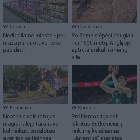
Verslas
Gyvenimas
Nedideliame mieste - per
Po žeme slėpėsi daugiau
maža parduotuvė: teko
nei 1600 metų: Anglijoje
padidinti
aptikta unikali romėnų
vila
Kriminalai
Sportas
Neatidus vairuotojas
Problemos tęsiasi:
magistralėje taranavo
iškritus Butkevičiui, į
kelininkus: sužalotas
rinktinę kviečiamas
avarijos kaltininkas
„Juventus“ puolėjas