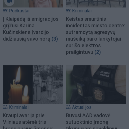
Podkastai
Kriminalai
Į Klaipėdą iš emigracijos
Keistas smurtinis
grįžusi Karina
incidentas miesto centre:
Kučinskienė įvardijo
sutramdytą agresyvų
didžiausią savo norą
(3)
mušeiką baro lankytojai
surišo elektros
prailgintuvu
(2)
Kriminalai
Aktualijos
Kraupi avarija prie
Buvusi AAD vadovė
Vilniaus atėmė tris
sutuoktinio įmonę
brangiausius žmones:
tikrinusiam pavaldiniui