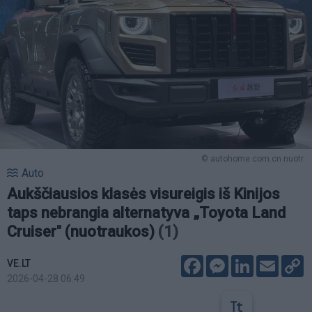
© autohome.com.cn nuotr.
Auto
Aukščiausios klasės visureigis iš Kinijos
taps nebrangia alternatyva „Toyota Land
Cruiser" (nuotraukos)
(1)
Facebook
Messenger
LinkedIn
Email
C
VE.LT
L
2026-04-28 06:49