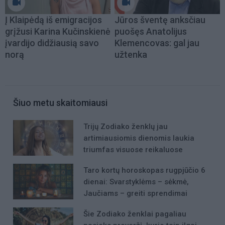
Į Klaipėdą iš emigracijos
Jūros šventę anksčiau
grįžusi Karina Kučinskienė
puošęs Anatolijus
įvardijo didžiausią savo
Klemencovas: gal jau
norą
užtenka
Šiuo metu skaitomiausi
Trijų Zodiako ženklų jau
artimiausiomis dienomis laukia
triumfas visuose reikaluose
Taro kortų horoskopas rugpjūčio 6
dienai: Svarstyklėms – sėkmė,
Jaučiams – greiti sprendimai
Šie Zodiako ženklai pagaliau