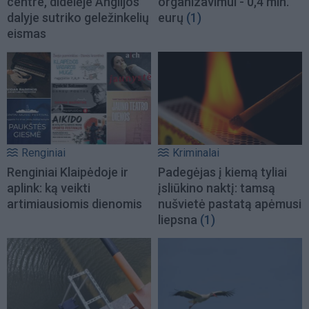
centre, didelėje Anglijos
organizavimui - 0,4 mln.
dalyje sutriko geležinkelių
eurų
(1)
eismas
Renginiai
Kriminalai
Renginiai Klaipėdoje ir
Padegėjas į kiemą tyliai
aplink: ką veikti
įsliūkino naktį: tamsą
artimiausiomis dienomis
nušvietė pastatą apėmusi
liepsna
(1)