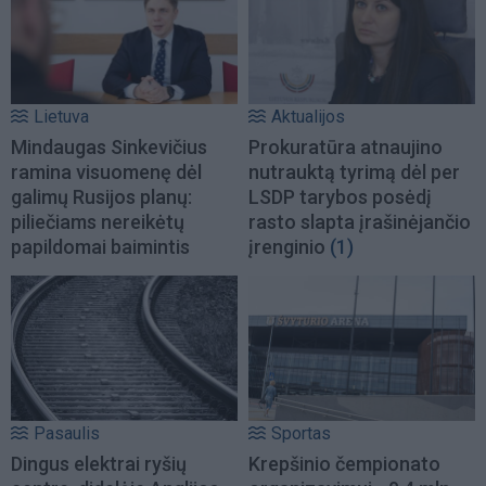
Lietuva
Aktualijos
Mindaugas Sinkevičius
Prokuratūra atnaujino
ramina visuomenę dėl
nutrauktą tyrimą dėl per
galimų Rusijos planų:
LSDP tarybos posėdį
piliečiams nereikėtų
rasto slapta įrašinėjančio
papildomai baimintis
įrenginio
(1)
Pasaulis
Sportas
Dingus elektrai ryšių
Krepšinio čempionato