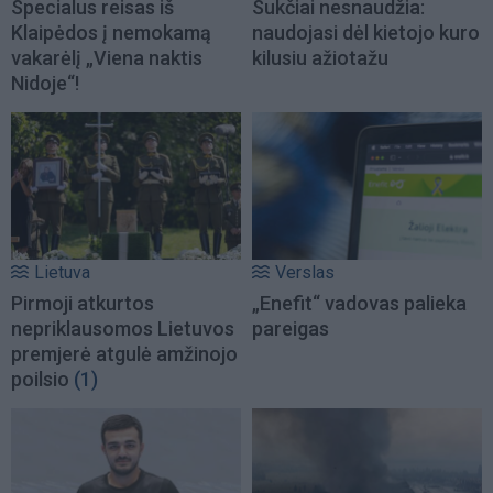
Specialus reisas iš
Sukčiai nesnaudžia:
Klaipėdos į nemokamą
naudojasi dėl kietojo kuro
vakarėlį „Viena naktis
kilusiu ažiotažu
Nidoje“!
Lietuva
Verslas
Pirmoji atkurtos
„Enefit“ vadovas palieka
nepriklausomos Lietuvos
pareigas
premjerė atgulė amžinojo
poilsio
(1)