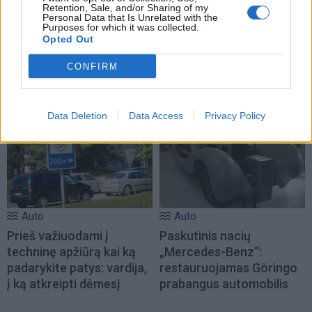
Retention, Sale, and/or Sharing of my
Personal Data that Is Unrelated with the
Purposes for which it was collected.
Auto
Auto
Opted Out
Atnaujintas 2027 metų
Automobilizmo legendos:
„Honda Accord“: kodėl
„Ariel Atom“ –
CONFIRM
pokyčiai nesužavėjo šio
automobilis, kuris
modelio gerbėjų
atsisakė visko
Data Deletion
Data Access
Privacy Policy
Auto
Auto
Prieš važiuodami į
Paskutinis nacių
techninę apžiūrą kai ką
„Mercedes-Benz“:
padarykite patys: vardija,
restauruojamas Göringo
į ką atkreipti dėmesį
prabangus automobilis