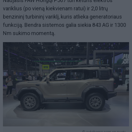
Naujasis FAW Hongqi P567 turi keturis elektros
variklius (po vieną kiekvienam ratui) ir 2,0 litrų
benzininį turbininį variklį, kuris atlieka generatoriaus
funkciją. Bendra sistemos galia siekia 843 AG ir 1300
Nm sukimo momentą.
© autohome.com.cn nuotr.