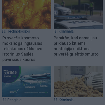
Technologijos
Kriminalai
Proveržis kosmoso
Pamiršo, kad namai jau
moksle: galingiausias
priklauso kitiems:
teleskopas užfiksavo
nostalgija daiktams
istorinius Saulės
privertė griebtis smurto
paviršiaus kadrus
Renginiai
Kriminalai