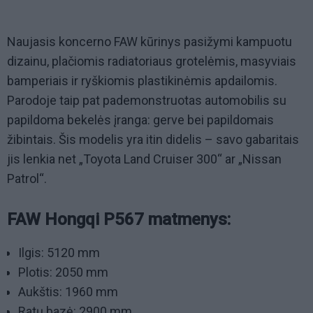
Naujasis koncerno FAW kūrinys pasižymi kampuotu
dizainu, plačiomis radiatoriaus grotelėmis, masyviais
bamperiais ir ryškiomis plastikinėmis apdailomis.
Parodoje taip pat pademonstruotas automobilis su
papildoma bekelės įranga: gerve bei papildomais
žibintais. Šis modelis yra itin didelis – savo gabaritais
jis lenkia net „Toyota Land Cruiser 300“ ar „Nissan
Patrol“.
FAW Hongqi P567 matmenys:
Ilgis: 5120 mm
Plotis: 2050 mm
Aukštis: 1960 mm
Ratų bazė: 2900 mm