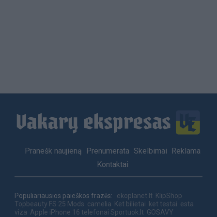
Load
More
Footer
Pranešk naujieną
Prenumerata
Skelbimai
Reklama
menu
Kontaktai
Populiariausios paieškos frazės:
ekoplanet.lt
KlipShop
Topbeauty
FS 25 Mods
camelia
Ket bilietai
ket testai
esta
viza
Apple iPhone 16 telefonai
Sportuok.lt
GOSAVY