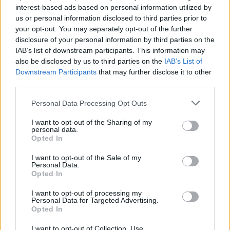
atstumus? Specialistai
kiek ir kokių daugiausiai
interest-based ads based on personal information utilized by
įvardijo patikimiausią
us or personal information disclosed to third parties prior to
variklį miestui
your opt-out. You may separately opt-out of the further
disclosure of your personal information by third parties on the
IAB’s list of downstream participants. This information may
also be disclosed by us to third parties on the
IAB’s List of
Downstream Participants
that may further disclose it to other
third parties.
Personal Data Processing Opt Outs
Auto
Auto
I want to opt-out of the Sharing of my
Klaipėdiečių automobiliai:
Brangesnis už „Bentley“ ir
personal data.
kiek ir kokių daugiausiai
„Maybach“: pristatytas
Opted In
prabangus 1180 AG BYD
I want to opt-out of the Sale of my
visureigis
Personal Data.
Opted In
I want to opt-out of processing my
Personal Data for Targeted Advertising.
Opted In
I want to opt-out of Collection, Use,