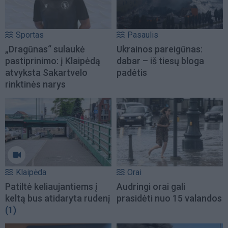
Sportas
Pasaulis
„Dragūnas“ sulaukė
Ukrainos pareigūnas:
pastiprinimo: į Klaipėdą
dabar – iš tiesų bloga
atvyksta Sakartvelo
padėtis
rinktinės narys
Klaipėda
Orai
Patiltė keliaujantiems į
Audringi orai gali
keltą bus atidaryta rudenį
prasidėti nuo 15 valandos
(1)