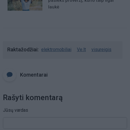
pasieks proveržį, kurio taip ilgai
laukė
Raktažodžiai
elektromobiliai
Ve.lt
visureigis
Komentarai
Rašyti komentarą
Jūsų vardas