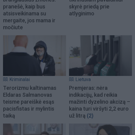
pranešė, kaip bus
skyrė priedą prie
atsisveikinama su
atlyginimo
mergaite, jos mama ir
močiute
Kriminalai
Lietuva
Terorizmu kaltinamas
Premjeras: nėra
Eldaras Salmanovas
indikacijų, kad reikia
teisme pareiškė esąs
mažinti dyzelino akcizą –
pacisfistas ir mylintis
kaina turi viršyti 2,2 euro
taiką
už litrą
(2)