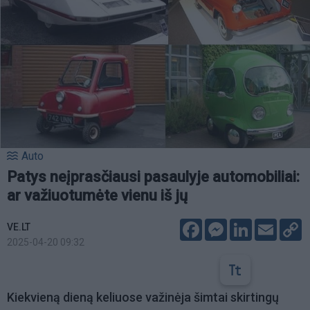
Auto
Patys neįprasčiausi pasaulyje automobiliai:
ar važiuotumėte vienu iš jų
Facebook
Messenger
LinkedIn
Email
C
VE.LT
L
2025-04-20 09:32
Kiekvieną dieną keliuose važinėja šimtai skirtingų