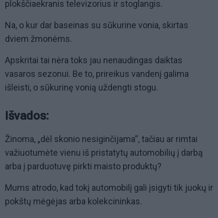
plokščiaekranis televizorius ir stoglangis.
Na, o kur dar baseinas su sūkurine vonia, skirtas
dviem žmonėms.
Apskritai tai nėra toks jau nenaudingas daiktas
vasaros sezonui. Be to, prireikus vandenį galima
išleisti, o sūkurinę vonią uždengti stogu.
Išvados:
Žinoma, „dėl skonio nesiginčijama“, tačiau ar rimtai
važiuotumėte vienu iš pristatytų automobilių į darbą
arba į parduotuvę pirkti maisto produktų?
Mums atrodo, kad tokį automobilį gali įsigyti tik juokų ir
pokštų mėgėjas arba kolekcininkas.