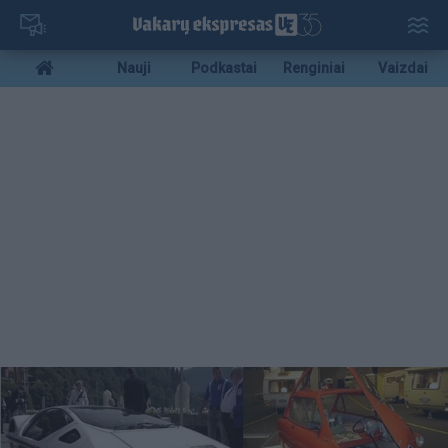
Pereiti
į
pagrindinį
Mobile
Nauji
Podkastai
Renginiai
Vaizdai
turinį
menu
bottom