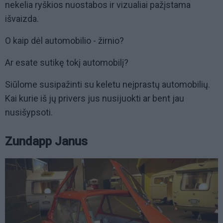
nekelia ryškios nuostabos ir vizualiai pažįstama
išvaizda.
O kaip dėl automobilio - žirnio?
Ar esate sutikę tokį automobilį?
Siūlome susipažinti su keletu neįprastų automobilių.
Kai kurie iš jų privers jus nusijuokti ar bent jau
nusišypsoti.
Zundapp Janus