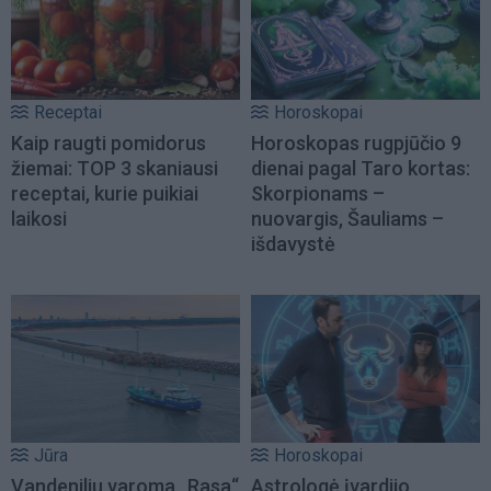
Receptai
Horoskopai
Kaip raugti pomidorus
Horoskopas rugpjūčio 9
žiemai: TOP 3 skaniausi
dienai pagal Taro kortas:
receptai, kurie puikiai
Skorpionams –
laikosi
nuovargis, Šauliams –
išdavystė
Jūra
Horoskopai
Vandeniliu varoma „Rasa“
Astrologė įvardijo