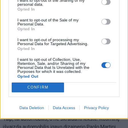
I want to opt-out of the Sharing of my
personal data.
Opted In
Užtenka pažvelgti į didingas konstrukcijas ant ratų per
Rio de Žaneiro karnavalą.
I want to opt-out of the Sale of my
Personal Data.
Opted In
Ferrari 512S Modulo
I want to opt-out of processing my
Personal Data for Targeted Advertising.
Opted In
I want to opt-out of Collection, Use,
Retention, Sale, and/or Sharing of my
Personal Data that Is Unrelated with the
Purposes for which it was collected.
Opted Out
CONFIRM
Data Deletion
Data Access
Privacy Policy
Taip, tai automobilis, o ne skraidanti lėkštė. Kosminę
išvaizdą automobilis įgavo dizainerio Paolo Martini