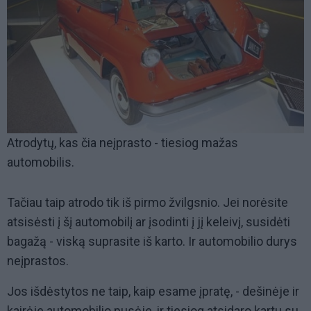
Atrodytų, kas čia neįprasto - tiesiog mažas
automobilis.
Tačiau taip atrodo tik iš pirmo žvilgsnio. Jei norėsite
atsisėsti į šį automobilį ar įsodinti į jį keleivį, susidėti
bagažą - viską suprasite iš karto. Ir automobilio durys
neįprastos.
Jos išdėstytos ne taip, kaip esame įpratę, - dešinėje ir
kairėje automobilio pusėje, ir tiesiog atsidaro kartu su