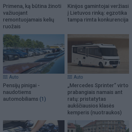
Primena, ką būtina žinoti
Kinijos gamintojai veržiasi
važiuojant
į Lietuvos rinką: egzotika
remontuojamais kelių
tampa rimta konkurencija
ruožais
Auto
Auto
Pensijų pinigai -
„Mercedes Sprinter“ virto
naudotiems
prabangiais namais ant
automobiliams
(1)
ratų: pristatytas
aukščiausios klasės
kemperis (nuotraukos)