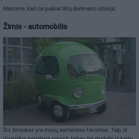
Manome, kad čia puikiai tiktų Betmeno istorija.
Žirnis - automobilis
Šis žirniukas yra mūsų asmeninis favoritas. Taip, iš
išvaizdos negalima spręsti, tačiau šis mažylis iš karto