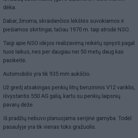
dėka.
Dabar, žinoma, skraidančios lėkštės suvokiamos ir
piešiamos skirtingai, tačiau 1970 m. taip atrodė NSO.
Taigi apie NSO idėjos realizavimą reikėtų spręsti pagal
tuos laikus, nes per daugiau nei 50 metų daug kas
pasikeitė.
Automobilis yra tik 935 mm aukščio.
Už greitį atsakingas penkių litrų benzininis V12 variklis,
išvystantis 550 AG galią, kartu su penkių laipsnių
pavarų dėže.
Iš pradžių nebuvo planuojama serijinė gamyba. Todėl
pasaulyje yra tik vienas toks gražuolis.