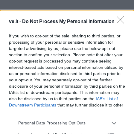
ve.lt -
Do Not Process My Personal Information
If you wish to opt-out of the sale, sharing to third parties, or
processing of your personal or sensitive information for
targeted advertising by us, please use the below opt-out
Šaldyto maisto prekės ženklas „Birds Eye“ pasiūlė
section to confirm your selection. Please note that after your
išradingą vaizdo klipą, kuriame pagrindinį vaidmenį
opt-out request is processed you may continue seeing
interest-based ads based on personal information utilized by
atlieka būtent žirnių automobilis.
us or personal information disclosed to third parties prior to
your opt-out. You may separately opt-out of the further
Labai rekomenduojame jums pažiūrėti šį šedevrą.
disclosure of your personal information by third parties on the
IAB’s list of downstream participants. This information may
Tiesą sakant, tai ne vienintelis toks automobilis - yra ir
also be disclosed by us to third parties on the
IAB’s List of
hot dog automobilis, ir žemės riešutų automobilis, ir
Downstream Participants
that may further disclose it to other
net auksinės žuvelės automobilis.
third parties.
Personal Data Processing Opt Outs
Iš tikrųjų tokių automobilių yra kur kas daugiau, tačiau
šiais laikais jais nustebinti nėra taip paprasta.