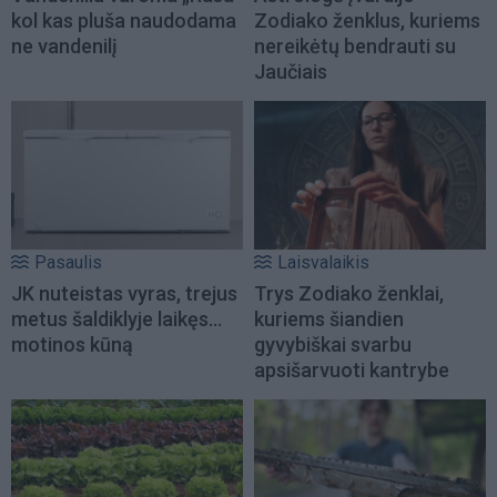
kol kas pluša naudodama
Zodiako ženklus, kuriems
ne vandenilį
nereikėtų bendrauti su
Jaučiais
Pasaulis
Laisvalaikis
JK nuteistas vyras, trejus
Trys Zodiako ženklai,
metus šaldiklyje laikęs...
kuriems šiandien
motinos kūną
gyvybiškai svarbu
apsišarvuoti kantrybe