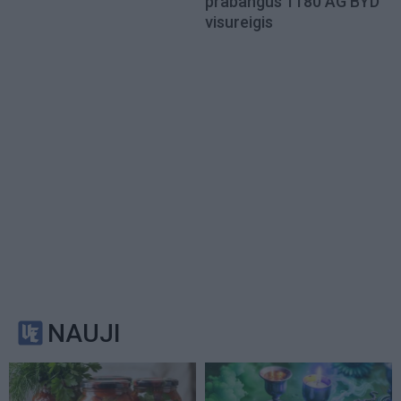
prabangus 1180 AG BYD
visureigis
NAUJI