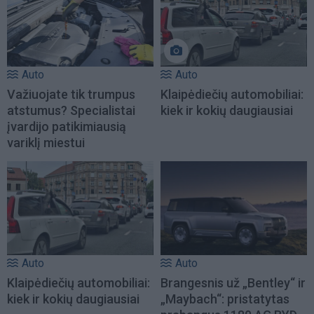
Auto
Auto
Važiuojate tik trumpus
Klaipėdiečių automobiliai:
atstumus? Specialistai
kiek ir kokių daugiausiai
įvardijo patikimiausią
variklį miestui
Auto
Auto
Klaipėdiečių automobiliai:
Brangesnis už „Bentley“ ir
kiek ir kokių daugiausiai
„Maybach“: pristatytas