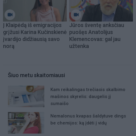
Į Klaipėdą iš emigracijos
Jūros šventę anksčiau
grįžusi Karina Kučinskienė
puošęs Anatolijus
įvardijo didžiausią savo
Klemencovas: gal jau
norą
užtenka
Šiuo metu skaitomiausi
Kam reikalingas trečiasis skalbimo
mašinos skyrelis: daugelis jį
sumaišo
Nemalonus kvapas šaldytuve dings
be chemijos: ką įdėti į vidų