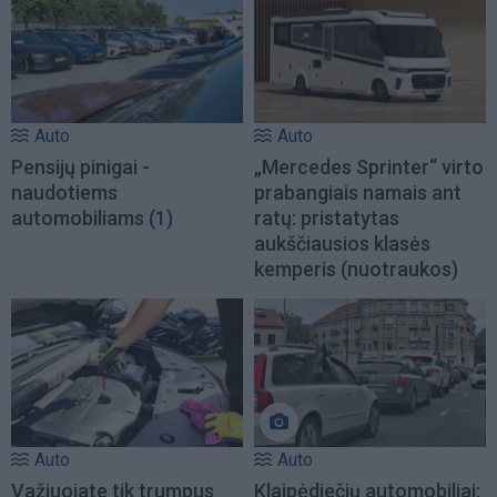
Auto
Auto
Pensijų pinigai -
„Mercedes Sprinter“ virto
naudotiems
prabangiais namais ant
automobiliams
(1)
ratų: pristatytas
aukščiausios klasės
kemperis (nuotraukos)
Auto
Auto
Važiuojate tik trumpus
Klaipėdiečių automobiliai: