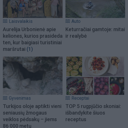
Laisvalaikis
Auto
Aurelija Urbonienė apie
Keturračiai gamtoje: mitai
keliones, kurios prasideda
ir realybė
ten, kur baigiasi turistiniai
maršrutai
(1)
Gyvenimas
Receptai
Turkijos oloje aptikti vieni
TOP 5 rugpjūčio skoniai:
seniausių žmogaus
išbandykite šiuos
veiklos pėdsakų – jiems
receptus
86 000 metų