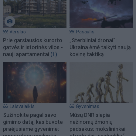
Verslas
Pasaulis
Prie garsiausios kurorto
„Sterbliniai dronai“:
gatvės ir istorinės vilos -
Ukraina ėmė taikyti naują
nauji apartamentai
(1)
kovinę taktiką
Laisvalaikis
Gyvenimas
Sužinokite pagal savo
Mūsų DNR slepia
gimimo datą, kas buvote
nežinomų žmonių
praėjusiame gyvenime:
pėdsakus: mokslininkai
numerologų paslaptis
atrado dvi „vaiduoklių“