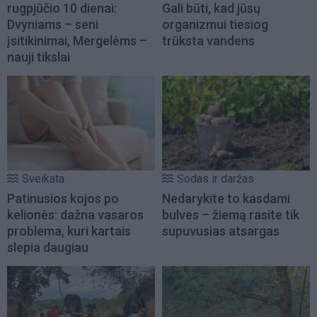
rugpjūčio 10 dienai:
Gali būti, kad jūsų
Dvyniams – seni
organizmui tiesiog
įsitikinimai, Mergelėms –
trūksta vandens
nauji tikslai
Sveikata
Sodas ir daržas
Patinusios kojos po
Nedarykite to kasdami
kelionės: dažna vasaros
bulves – žiemą rasite tik
problema, kuri kartais
supuvusias atsargas
slepia daugiau