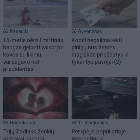
Pasaulis
Gyvenimas
16-metis nėrė į mirtinas
Kodėl negalima kelti
bangas gelbėti vaiko: po
pinigų nuo žemės:
kovos su likimu
magiškos priežastys ir
sureagavo net
tykantys pavojai
(2)
prezidentas
Horoskopai
Technologijos
Trijų Zodiako ženklų
Perspėja: populiarioje
atstovai jau tuoj
internetinėje