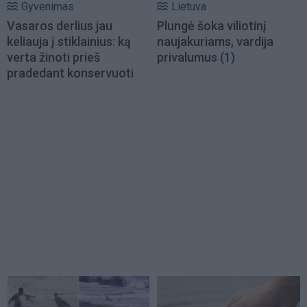
Gyvenimas
Lietuva
Vasaros derlius jau
Plungė šoka viliotinį
keliauja į stiklainius: ką
naujakuriams, vardija
verta žinoti prieš
privalumus
(1)
pradedant konservuoti