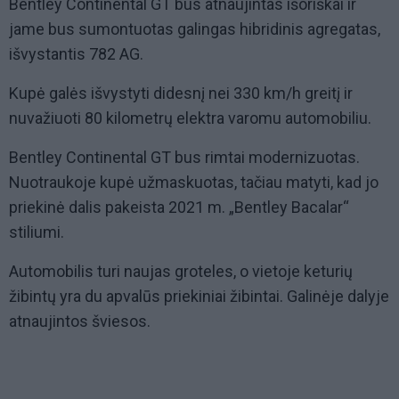
Bentley Continental GT bus atnaujintas išoriškai ir
jame bus sumontuotas galingas hibridinis agregatas,
išvystantis 782 AG.
Kupė galės išvystyti didesnį nei 330 km/h greitį ir
nuvažiuoti 80 kilometrų elektra varomu automobiliu.
Bentley Continental GT bus rimtai modernizuotas.
Nuotraukoje kupė užmaskuotas, tačiau matyti, kad jo
priekinė dalis pakeista 2021 m. „Bentley Bacalar“
stiliumi.
Automobilis turi naujas groteles, o vietoje keturių
žibintų yra du apvalūs priekiniai žibintai. Galinėje dalyje
atnaujintos šviesos.