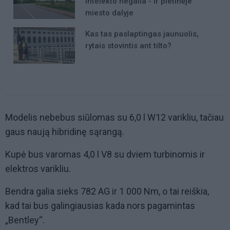
intelekto negalia - ir pietinėje
miesto dalyje
Kas tas paslaptingas jaunuolis,
rytais stovintis ant tilto?
Modelis nebebus siūlomas su 6,0 l W12 varikliu, tačiau
gaus naują hibridinę sąrangą.
Kupė bus varomas 4,0 l V8 su dviem turbinomis ir
elektros varikliu.
Bendra galia sieks 782 AG ir 1 000 Nm, o tai reiškia,
kad tai bus galingiausias kada nors pagamintas
„Bentley“.