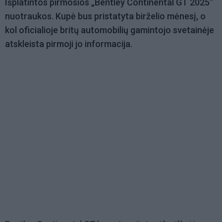
Išplatintos pirmosios „Bentley Continental GT 2025“
nuotraukos. Kupė bus pristatyta birželio mėnesį, o
kol oficialioje britų automobilių gamintojo svetainėje
atskleista pirmoji jo informacija.