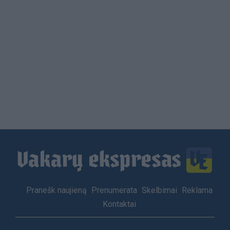
Load
More
Footer
Pranešk naujieną
Prenumerata
Skelbimai
Reklama
menu
Kontaktai