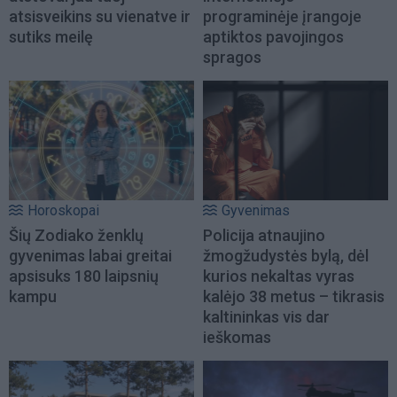
atsisveikins su vienatve ir
programinėje įrangoje
sutiks meilę
aptiktos pavojingos
spragos
Horoskopai
Gyvenimas
Šių Zodiako ženklų
Policija atnaujino
gyvenimas labai greitai
žmogžudystės bylą, dėl
apsisuks 180 laipsnių
kurios nekaltas vyras
kampu
kalėjo 38 metus – tikrasis
kaltininkas vis dar
ieškomas