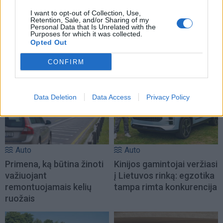
Keturračiai gamtoje: mitai
Iki 100 km/val. – per 2,5
I want to opt-out of Collection, Use,
ir realybė
sekundės ir nė vieno
Retention, Sale, and/or Sharing of my
Personal Data that Is Unrelated with the
ekrano: pristatytas 2,5
Purposes for which it was collected.
mln. dolerių vertės
Opted Out
superautomobilis (vaizdo
CONFIRM
įrašas)
Data Deletion
Data Access
Privacy Policy
Auto
Auto
Primena, ką būtina žinoti
Kinijos gamintojai veržiasi
važiuojant
į Lietuvos rinką: egzotika
remontuojamais kelių
tampa rimta konkurencija
ruožais