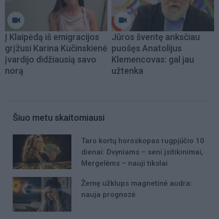
Į Klaipėdą iš emigracijos
Jūros šventę anksčiau
grįžusi Karina Kučinskienė
puošęs Anatolijus
įvardijo didžiausią savo
Klemencovas: gal jau
norą
užtenka
Šiuo metu skaitomiausi
Taro kortų horoskopas rugpjūčio 10
dienai: Dvyniams – seni įsitikinimai,
Mergelėms – nauji tikslai
Žemę užklups magnetinė audra:
nauja prognozė