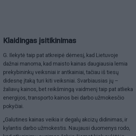
Klaidingas įsitikinimas
G. Ilekytė taip pat atkreipė dėmesį, kad Lietuvoje
dažnai manoma, kad maisto kainas daugiausia lemia
prekybininkų veiksniai ir antkainiai, tačiau iš tiesų
didesnę įtaką turi kiti veiksniai. Svarbiausias jų –
žaliavų kainos, bet reikšmingą vaidmenį taip pat atlieka
energijos, transporto kainos bei darbo užmokesčio
pokyčiai.
„Galutines kainas veikia ir degalų akcizų didinimas, ir
kylantis darbo užmokestis. Naujausi duomenys rodo,