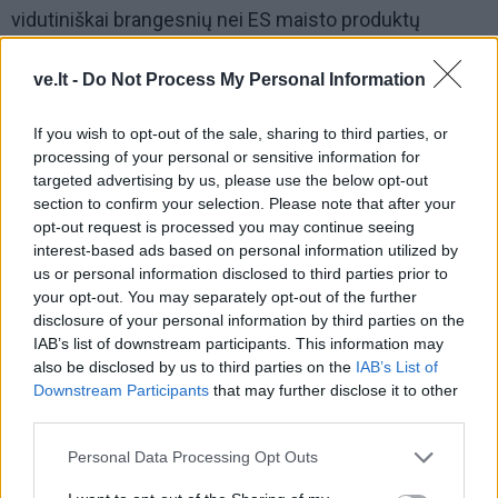
vidutiniškai brangesnių nei ES maisto produktų
Lietuvoje kalti ne prekybininkai.
ve.lt -
Do Not Process My Personal Information
„Dažnai maisto kainų raidą linkstama sieti daugiausia
su prekybininkų sprendimais, tačiau jai didesnę įtaką
If you wish to opt-out of the sale, sharing to third parties, or
processing of your personal or sensitive information for
daro kiti veiksniai.
targeted advertising by us, please use the below opt-out
section to confirm your selection. Please note that after your
Didžiausią įtaką maisto kainoms daro žaliavų kainos,
opt-out request is processed you may continue seeing
tačiau svarbios ir energijos, transporto bei darbo
interest-based ads based on personal information utilized by
užmokesčio sąnaudos, todėl maisto kainų pokyčiai
us or personal information disclosed to third parties prior to
your opt-out. You may separately opt-out of the further
dažniausiai prasideda gerokai anksčiau, nei juos
disclosure of your personal information by third parties on the
pamatome parduotuvių lentynose“, – sako Lietuvos
IAB’s list of downstream participants. This information may
banko Ekonomikos departamento Makroekonomikos
also be disclosed by us to third parties on the
IAB’s List of
Downstream Participants
that may further disclose it to other
ir prognozavimo skyriaus vyriausioji ekonomistė
third parties.
Laura Mociūnaitė.
Personal Data Processing Opt Outs