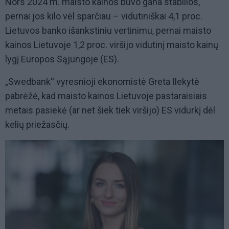
Nors 2024 m. maisto kainos buvo gana stabilios,
pernai jos kilo vėl sparčiau – vidutiniškai 4,1 proc.
Lietuvos banko išankstiniu vertinimu, pernai maisto
kainos Lietuvoje 1,2 proc. viršijo vidutinį maisto kainų
lygį Europos Sąjungoje (ES).
„Swedbank“ vyresnioji ekonomistė Greta Ilekytė
pabrėžė, kad maisto kainos Lietuvoje pastaraisiais
metais pasiekė (ar net šiek tiek viršijo) ES vidurkį dėl
kelių priežasčių.