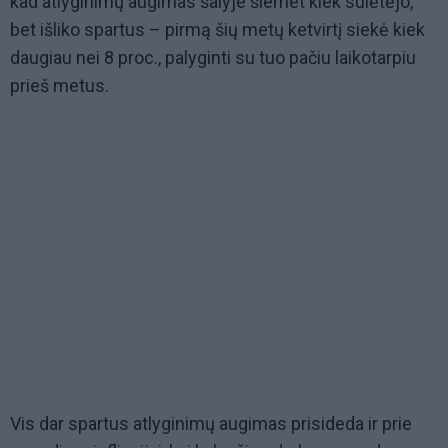
kad atlyginimų augimas šalyje šiemet kiek sulėtėjo,
bet išliko spartus – pirmą šių metų ketvirtį siekė kiek
daugiau nei 8 proc., palyginti su tuo pačiu laikotarpiu
prieš metus.
Vis dar spartus atlyginimų augimas prisideda ir prie