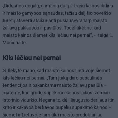
„Didesnės degalų, gamtinių dujų ir trąšų kainos didina
ir maisto gamybos sąnaudas, tačiau dalį šio poveikio
turėtų atsverti atsikurianti pusiausvyra tarp maisto
žaliavų paklausos ir pasiūlos. Todėl tikėtina, kad
maisto kainos šiemet kils lėčiau nei pernai“, – teigė L.
Mociūnaitė.
Kils lėčiau nei pernai
G. Ilekytė mano, kad maisto kainos Lietuvoje šiemet
kils lėčiau nei pernai. „Tam įtaką daro pasaulinės
tendencijos ir pakankama maisto žaliavų pasiūla –
matome, kad grūdų supirkimo kainos laikosi žemiau
istorinio vidurkio. Negana to, dėl išaugusio derliaus itin
krito ir kakavos bei kavos pupelių supirkimo kainos –
šiemet ir Lietuvoje tam tikri maisto produktai jau