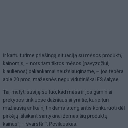
Ir kartu turime priešingą situaciją su mėsos produktų
kainomis, – nors tam tikros mėsos (pavyzdžiui,
kiaulienos) pakankamai neužsiauginame, – jos tebėra
apie 20 proc. mažesnės negu vidutiniškai ES šalyse.
Tai, matyt, susiję su tuo, kad mėsa ir jos gaminiai
prekybos tinkluose dažniausiai yra tie, kurie turi
mažiausią antkainį tinklams stengiantis konkuruoti dėl
pirkėjų išlaikant santykinai žemas šių produktų
kainas“, – svarstė T. Povilauskas.