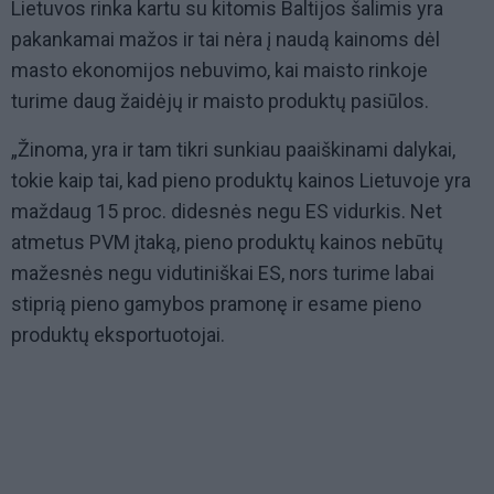
Lietuvos rinka kartu su kitomis Baltijos šalimis yra
pakankamai mažos ir tai nėra į naudą kainoms dėl
masto ekonomijos nebuvimo, kai maisto rinkoje
turime daug žaidėjų ir maisto produktų pasiūlos.
„Žinoma, yra ir tam tikri sunkiau paaiškinami dalykai,
tokie kaip tai, kad pieno produktų kainos Lietuvoje yra
maždaug 15 proc. didesnės negu ES vidurkis. Net
atmetus PVM įtaką, pieno produktų kainos nebūtų
mažesnės negu vidutiniškai ES, nors turime labai
stiprią pieno gamybos pramonę ir esame pieno
produktų eksportuotojai.