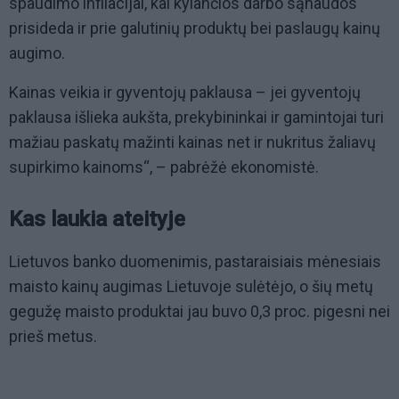
spaudimo infliacijai, kai kylančios darbo sąnaudos
prisideda ir prie galutinių produktų bei paslaugų kainų
augimo.
Kainas veikia ir gyventojų paklausa – jei gyventojų
paklausa išlieka aukšta, prekybininkai ir gamintojai turi
mažiau paskatų mažinti kainas net ir nukritus žaliavų
supirkimo kainoms“, – pabrėžė ekonomistė.
Kas laukia ateityje
Lietuvos banko duomenimis, pastaraisiais mėnesiais
maisto kainų augimas Lietuvoje sulėtėjo, o šių metų
gegužę maisto produktai jau buvo 0,3 proc. pigesni nei
prieš metus.