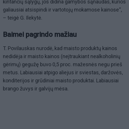
kintančių sąlygų, jos didina gamybos sąnaudas, kurios
galiausiai atsispindi ir vartotojų mokamose kainose“,
– teigė G. Ilekytė.
Baimei pagrindo mažiau
T. Povilauskas nurodė, kad maisto produktų kainos
nedidėja ir maisto kainos (neįtraukiant nealkoholinių
gėrimų) gegužę buvo 0,5 proc. mažesnės negu prieš
metus. Labiausiai atpigo aliejus ir sviestas, daržovės,
konditerijos ir grūdiniai maisto produktai. Labiausiai
brango žuvys ir galvijų mėsa.