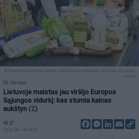
© Prognozuojama, kad šiemet maisto kainos toliau kils, bet lėčiau nei pernai.
| Alfa.lt
Verslas
Lietuvoje maistas jau viršijo Europos
Sąjungos vidurkį: kas stumia kainas
aukštyn
(2)
Facebook
Messenger
LinkedIn
Email
C
VE.LT
L
2026-06-18 08:35