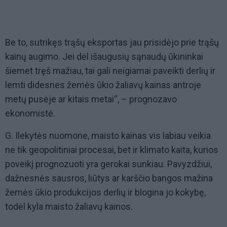
Be to, sutrikęs trąšų eksportas jau prisidėjo prie trąšų
kainų augimo. Jei dėl išaugusių sąnaudų ūkininkai
šiemet tręš mažiau, tai gali neigiamai paveikti derlių ir
lemti didesnes žemės ūkio žaliavų kainas antroje
metų pusėje ar kitais metai“, – prognozavo
ekonomistė.
G. Ilekytės nuomone, maisto kainas vis labiau veikia
ne tik geopolitiniai procesai, bet ir klimato kaita, kurios
poveikį prognozuoti yra gerokai sunkiau. Pavyzdžiui,
dažnesnės sausros, liūtys ar karščio bangos mažina
žemės ūkio produkcijos derlių ir blogina jo kokybę,
todėl kyla maisto žaliavų kainos.