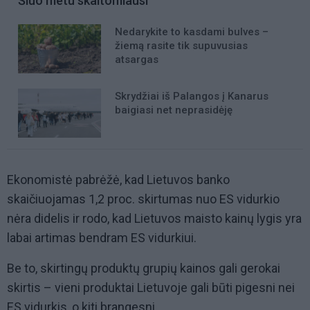
Šiuo metu skaitomiausi
Nedarykite to kasdami bulves –
žiemą rasite tik supuvusias
atsargas
Skrydžiai iš Palangos į Kanarus
baigiasi net neprasidėję
Ekonomistė pabrėžė, kad Lietuvos banko
skaičiuojamas 1,2 proc. skirtumas nuo ES vidurkio
nėra didelis ir rodo, kad Lietuvos maisto kainų lygis yra
labai artimas bendram ES vidurkiui.
Be to, skirtingų produktų grupių kainos gali gerokai
skirtis – vieni produktai Lietuvoje gali būti pigesni nei
ES vidurkis, o kiti brangesni.