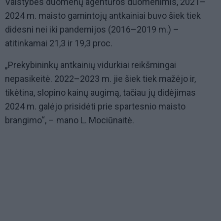
Valstybės duomenų agentūros duomenimis, 2021–
2024 m. maisto gamintojų antkainiai buvo šiek tiek
didesni nei iki pandemijos (2016–2019 m.) –
atitinkamai 21,3 ir 19,3 proc.
„Prekybininkų antkainių vidurkiai reikšmingai
nepasikeitė. 2022–2023 m. jie šiek tiek mažėjo ir,
tikėtina, slopino kainų augimą, tačiau jų didėjimas
2024 m. galėjo prisidėti prie spartesnio maisto
brangimo“, – mano L. Mociūnaitė.