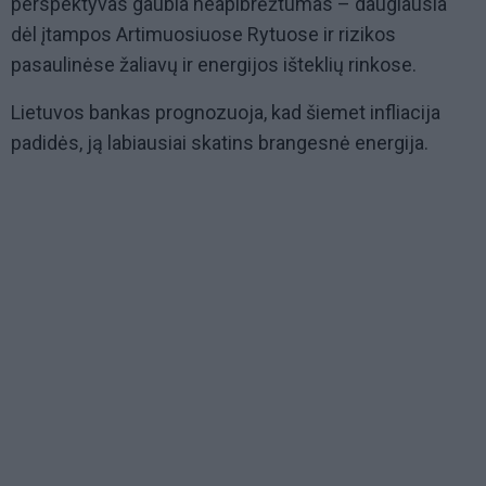
perspektyvas gaubia neapibrėžtumas – daugiausia
dėl įtampos Artimuosiuose Rytuose ir rizikos
pasaulinėse žaliavų ir energijos išteklių rinkose.
Lietuvos bankas prognozuoja, kad šiemet infliacija
padidės, ją labiausiai skatins brangesnė energija.