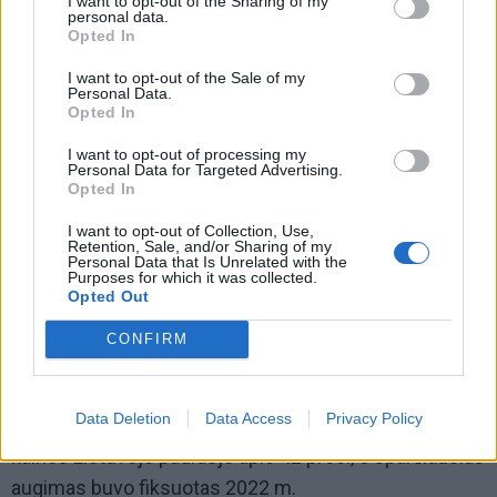
I want to opt-out of the Sharing of my
personal data.
Opted In
I want to opt-out of the Sale of my
Personal Data.
Opted In
I want to opt-out of processing my
Personal Data for Targeted Advertising.
Opted In
I want to opt-out of Collection, Use,
Retention, Sale, and/or Sharing of my
Personal Data that Is Unrelated with the
Purposes for which it was collected.
Opted Out
© Laura Mociūnaitė
L. Mociūnaitė pabrėžia, kad svarbiausias maisto
CONFIRM
kainas lemiantis veiksnys yra žemės ūkio produkcijos
kainos. Ekonomistė nurodo, kad per pastaruosius
Data Deletion
Data Access
Privacy Policy
penkerius metus žemės ūkio produktų supirkimo
kainos Lietuvoje padidėjo apie 42 proc., o sparčiausias
augimas buvo fiksuotas 2022 m.