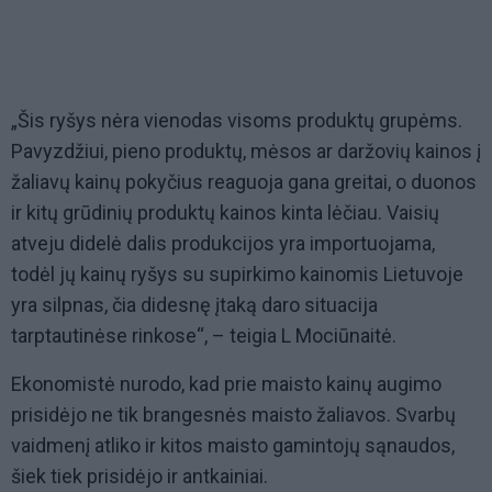
„Šis ryšys nėra vienodas visoms produktų grupėms.
Pavyzdžiui, pieno produktų, mėsos ar daržovių kainos į
žaliavų kainų pokyčius reaguoja gana greitai, o duonos
ir kitų grūdinių produktų kainos kinta lėčiau. Vaisių
atveju didelė dalis produkcijos yra importuojama,
todėl jų kainų ryšys su supirkimo kainomis Lietuvoje
yra silpnas, čia didesnę įtaką daro situacija
tarptautinėse rinkose“, – teigia L Mociūnaitė.
Ekonomistė nurodo, kad prie maisto kainų augimo
prisidėjo ne tik brangesnės maisto žaliavos. Svarbų
vaidmenį atliko ir kitos maisto gamintojų sąnaudos,
šiek tiek prisidėjo ir antkainiai.