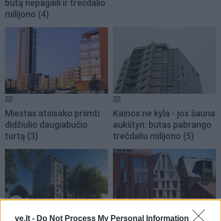
butą nepagaili ir trečdalio
milijono
(4)
Miestas atsisako priimti
Kainos ne kyla - jos šauna
didžiulio daugiabučio
aukštyn: butas pabrango
turtą
(3)
trečdaliu milijono
(5)
ve.lt -
Do Not Process My Personal Information