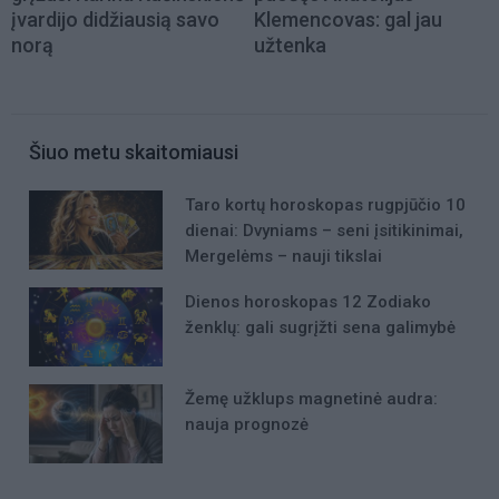
įvardijo didžiausią savo
Klemencovas: gal jau
norą
užtenka
Šiuo metu skaitomiausi
Taro kortų horoskopas rugpjūčio 10
dienai: Dvyniams – seni įsitikinimai,
Mergelėms – nauji tikslai
Dienos horoskopas 12 Zodiako
ženklų: gali sugrįžti sena galimybė
Žemę užklups magnetinė audra:
nauja prognozė