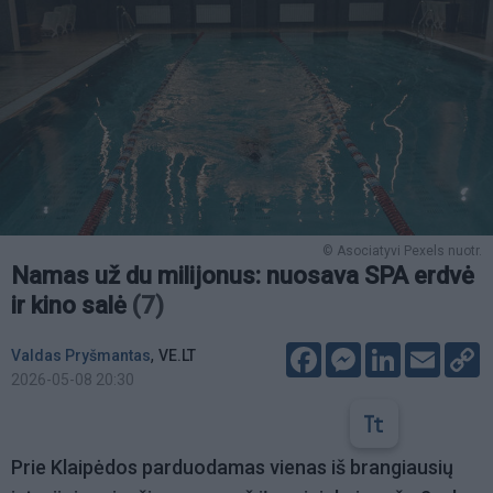
© Asociatyvi Pexels nuotr.
Namas už du milijonus: nuosava SPA erdvė
ir kino salė
(7)
Facebook
Messenger
LinkedIn
Email
C
,
Valdas Pryšmantas
VE.LT
L
2026-05-08 20:30
Prie Klaipėdos parduodamas vienas iš brangiausių