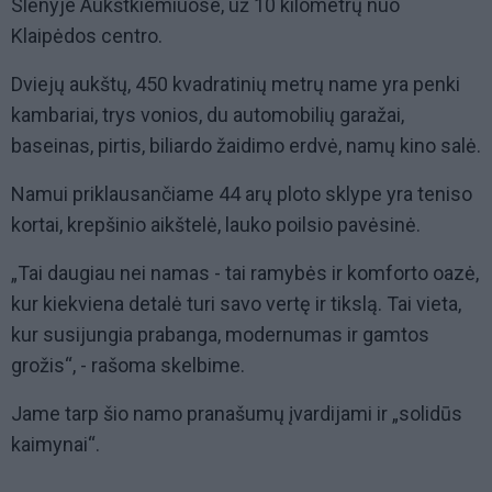
Slėnyje Aukštkiemiuose, už 10 kilometrų nuo
Klaipėdos centro.
Dviejų aukštų, 450 kvadratinių metrų name yra penki
kambariai, trys vonios, du automobilių garažai,
baseinas, pirtis, biliardo žaidimo erdvė, namų kino salė.
Namui priklausančiame 44 arų ploto sklype yra teniso
kortai, krepšinio aikštelė, lauko poilsio pavėsinė.
„Tai daugiau nei namas - tai ramybės ir komforto oazė,
kur kiekviena detalė turi savo vertę ir tikslą. Tai vieta,
kur susijungia prabanga, modernumas ir gamtos
grožis“, - rašoma skelbime.
Jame tarp šio namo pranašumų įvardijami ir „solidūs
kaimynai“.