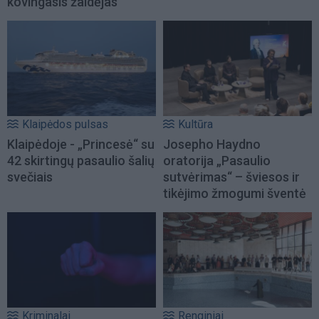
kovingasis žaidėjas
Klaipėdos pulsas
Kultūra
Klaipėdoje - „Princesė“ su
Josepho Haydno
42 skirtingų pasaulio šalių
oratorija „Pasaulio
svečiais
sutvėrimas“ – šviesos ir
tikėjimo žmogumi šventė
Kriminalai
Renginiai