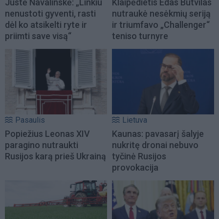
Justė Navalinskė: „Linkiu
Klaipėdietis Edas Butvilas
nenustoti gyventi, rasti
nutraukė nesėkmių seriją
dėl ko atsikelti ryte ir
ir triumfavo „Challenger“
priimti save visą“
teniso turnyre
Pasaulis
Lietuva
Popiežius Leonas XIV
Kaunas: pavasarį šalyje
paragino nutraukti
nukritę dronai nebuvo
Rusijos karą prieš Ukrainą
tyčinė Rusijos
provokacija