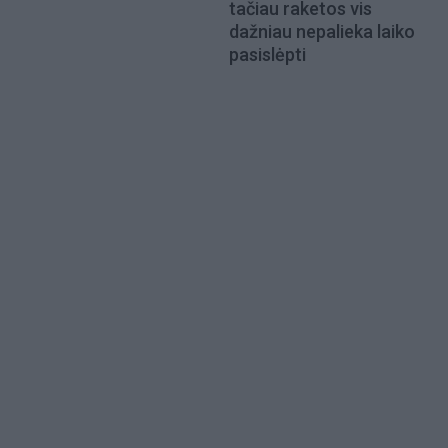
tačiau raketos vis
dažniau nepalieka laiko
pasislėpti
Load
More