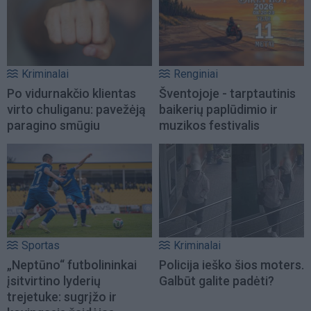
Kriminalai
Renginiai
Po vidurnakčio klientas
Šventojoje - tarptautinis
virto chuliganu: pavežėją
baikerių paplūdimio ir
paragino smūgiu
muzikos festivalis
Sportas
Kriminalai
„Neptūno“ futbolininkai
Policija ieško šios moters.
įsitvirtino lyderių
Galbūt galite padėti?
trejetuke: sugrįžo ir