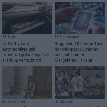
Auto
Horoskopai
Netikėta, kam
Rugpjūčio 10 dienos Taro
automobilyje gali
horoskopas: Dvyniams –
praversti grilio žnyplės –
seni įsitikinimai,
šį triuką verta žinoti
Mergelėms – tikslai
Gyvenimas
Sportas