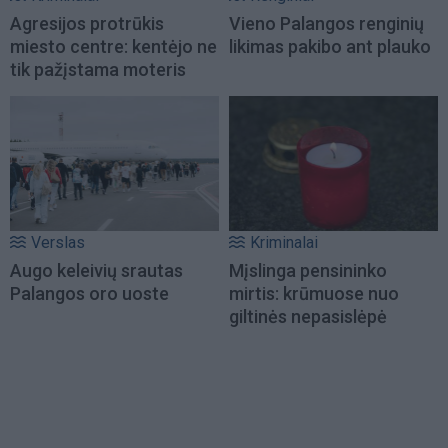
Agresijos protrūkis
Vieno Palangos renginių
miesto centre: kentėjo ne
likimas pakibo ant plauko
tik pažįstama moteris
Verslas
Kriminalai
Augo keleivių srautas
Mįslinga pensininko
Palangos oro uoste
mirtis: krūmuose nuo
giltinės nepasislėpė