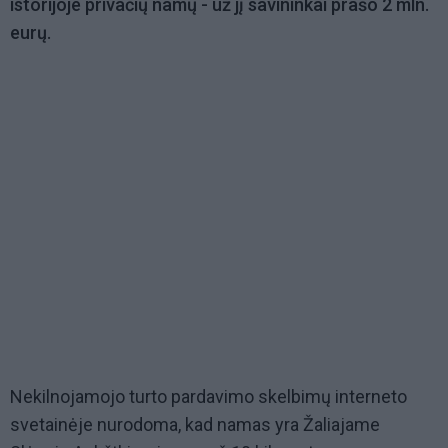
istorijoje privačių namų - už jį savininkai prašo 2 mln.
eurų.
Nekilnojamojo turto pardavimo skelbimų interneto
svetainėje nurodoma, kad namas yra Žaliajame