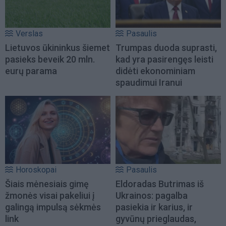
Verslas
Pasaulis
Lietuvos ūkininkus šiemet
Trumpas duoda suprasti,
pasieks beveik 20 mln.
kad yra pasirengęs leisti
eurų parama
didėti ekonominiam
spaudimui Iranui
Horoskopai
Pasaulis
Šiais mėnesiais gimę
Eldoradas Butrimas iš
žmonės visai pakeliui į
Ukrainos: pagalba
galingą impulsą sėkmės
pasiekia ir karius, ir
link
gyvūnų prieglaudas,