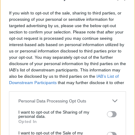
Žvejybos uosto rajone -
Naujų butų pardavimai:
If you wish to opt-out of the sale, sharing to third parties, or
naujas devynaukštis
(2)
ryški augimo tendencija
processing of your personal or sensitive information for
(4)
targeted advertising by us, please use the below opt-out
section to confirm your selection. Please note that after your
opt-out request is processed you may continue seeing
interest-based ads based on personal information utilized by
us or personal information disclosed to third parties prior to
your opt-out. You may separately opt-out of the further
disclosure of your personal information by third parties on the
IAB’s list of downstream participants. This information may
also be disclosed by us to third parties on the
IAB’s List of
Naujo būsto rinką
Naujas kvartalas prie
Downstream Participants
that may further disclose it to other
papildys daugiabutis
(3)
vandens: įvertintos
third parties.
architektūrinės idėjos
Personal Data Processing Opt Outs
(10)
I want to opt-out of the Sharing of my
personal data.
Opted In
I want to opt-out of the Sale of my