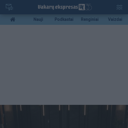
Pereiti
į
pagrindinį
Mobile
Nauji
Podkastai
Renginiai
Vaizdai
turinį
menu
bottom