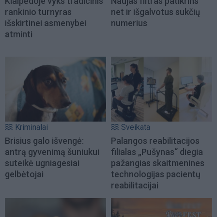
Klaipėdoje vyks tradicinis
Naujas filtras patikrins
rankinio turnyras
net ir išgalvotus sukčių
išskirtinei asmenybei
numerius
atminti
Kriminalai
Sveikata
Brisius galo išvengė:
Palangos reabilitacijos
antrą gyvenimą šuniukui
filialas „Pušynas“ diegia
suteikė ugniagesiai
pažangias skaitmenines
gelbėtojai
technologijas pacientų
reabilitacijai