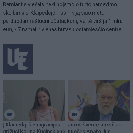
Remiantis viešais nekilnojamojo turto pardavimo
skelbimais, Klaipėdoje ir aplink ją šiuo metu
parduodami aštuoni būstai, kurių vertė viršija 1 mln.
eurų - 7 namai ir vienas butas uostamiesčio centre.
Į Klaipėdą iš emigracijos
Jūros šventę anksčiau
grįžusi Karina Kučinskienė
puošęs Anatolijus