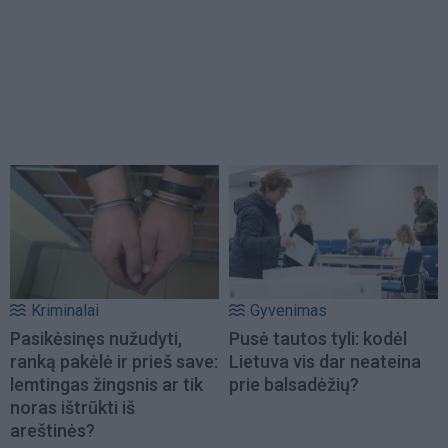
Kriminalai
Gyvenimas
Pasikėsinęs nužudyti,
Pusė tautos tyli: kodėl
ranką pakėlė ir prieš save:
Lietuva vis dar neateina
lemtingas žingsnis ar tik
prie balsadėžių?
noras ištrūkti iš
areštinės?