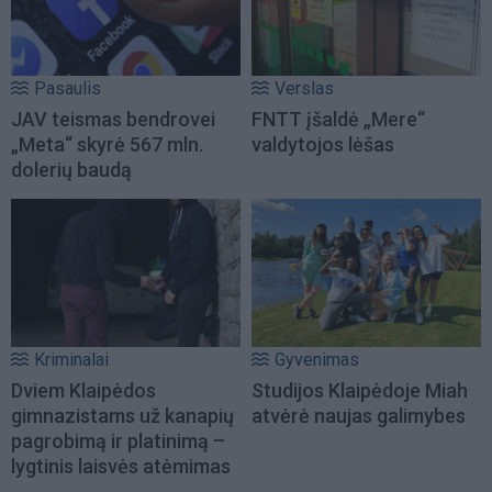
Pasaulis
Verslas
JAV teismas bendrovei
FNTT įšaldė „Mere“
„Meta“ skyrė 567 mln.
valdytojos lėšas
dolerių baudą
Kriminalai
Gyvenimas
Dviem Klaipėdos
Studijos Klaipėdoje Miah
gimnazistams už kanapių
atvėrė naujas galimybes
pagrobimą ir platinimą –
lygtinis laisvės atėmimas