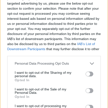
targeted advertising by us, please use the below opt-out
section to confirm your selection. Please note that after your
opt-out request is processed you may continue seeing
interest-based ads based on personal information utilized by
Technologijos
Verslas
us or personal information disclosed to third parties prior to
Proveržis kosmoso
„Enefit“ vadovas palieka
your opt-out. You may separately opt-out of the further
moksle: galingiausias
pareigas
disclosure of your personal information by third parties on the
teleskopas užfiksavo
IAB’s list of downstream participants. This information may
istorinius Saulės
also be disclosed by us to third parties on the
IAB’s List of
paviršiaus kadrus
Downstream Participants
that may further disclose it to other
third parties.
Personal Data Processing Opt Outs
I want to opt-out of the Sharing of my
personal data.
Opted In
I want to opt-out of the Sale of my
Personal Data.
Opted In
I want to opt-out of processing my