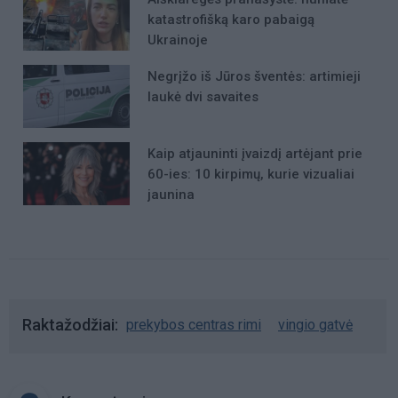
katastrofišką karo pabaigą
Ukrainoje
Negrįžo iš Jūros šventės: artimieji
laukė dvi savaites
Kaip atjauninti įvaizdį artėjant prie
60-ies: 10 kirpimų, kurie vizualiai
jaunina
Raktažodžiai
prekybos centras rimi
vingio gatvė