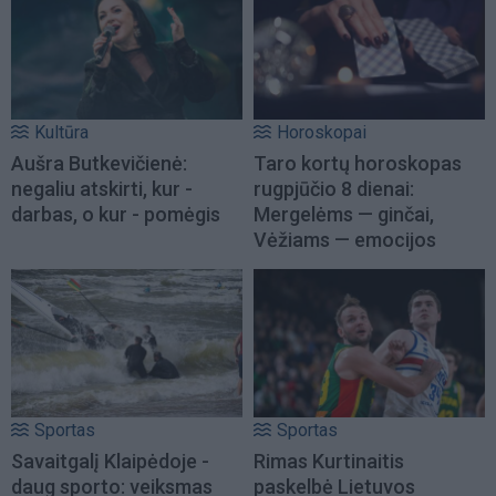
Kultūra
Horoskopai
Aušra Butkevičienė:
Taro kortų horoskopas
negaliu atskirti, kur -
rugpjūčio 8 dienai:
darbas, o kur - pomėgis
Mergelėms — ginčai,
Vėžiams — emocijos
Sportas
Sportas
Savaitgalį Klaipėdoje -
Rimas Kurtinaitis
daug sporto: veiksmas
paskelbė Lietuvos