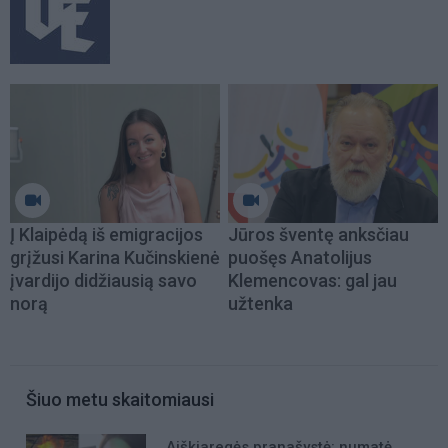
Į Klaipėdą iš emigracijos
Jūros šventę anksčiau
grįžusi Karina Kučinskienė
puošęs Anatolijus
įvardijo didžiausią savo
Klemencovas: gal jau
norą
užtenka
Šiuo metu skaitomiausi
Aiškiaregės pranašystė: numatė