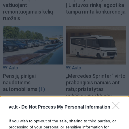
važiuojant
į Lietuvos rinką: egzotika
remontuojamais kelių
tampa rimta konkurencija
ruožais
Auto
Auto
Pensijų pinigai -
„Mercedes Sprinter“ virto
naudotiems
prabangiais namais ant
automobiliams
(1)
ratų: pristatytas
aukščiausios klasės
kemperis (nuotraukos)
ve.lt -
Do Not Process My Personal Information
If you wish to opt-out of the sale, sharing to third parties, or
processing of your personal or sensitive information for