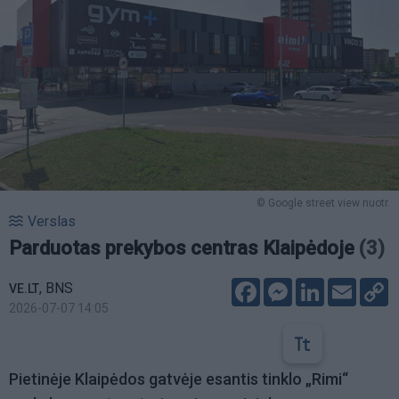
© Google street view nuotr.
Verslas
Parduotas prekybos centras Klaipėdoje
(3)
Facebook
Messenger
LinkedIn
Email
C
,
BNS
VE.LT
L
2026-07-07 14:05
Pietinėje Klaipėdos gatvėje esantis tinklo „Rimi“