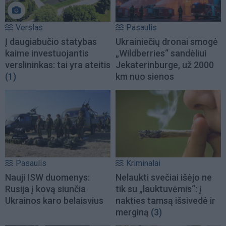
Verslas
Pasaulis
Į daugiabučio statybas
Ukrainiečių dronai smogė
kaime investuojantis
„Wildberries“ sandėliui
verslininkas: tai yra ateitis
Jekaterinburge, už 2000
(1)
km nuo sienos
Pasaulis
Kriminalai
Nauji ISW duomenys:
Nelaukti svečiai išėjo ne
Rusija į kovą siunčia
tik su „lauktuvėmis“: į
Ukrainos karo belaisvius
nakties tamsą išsivedė ir
merginą
(3)