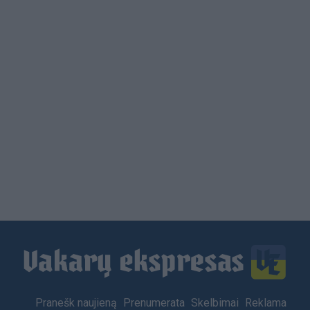
Load
More
Footer
Pranešk naujieną
Prenumerata
Skelbimai
Reklama