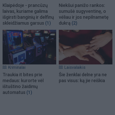
Klaipėdoje - prancūzų
Niekšui panižo rankos:
laivas, kuriame galima
sumušė sugyventinę, o
išgirsti banginių ir delfinų
vėliau ir jos nepilnametę
skleidžiamus garsus
(1)
dukrą
(2)
Kriminalai
Laisvalaikis
Traukia it bites prie
Šie ženklai delne yra ne
medaus: kurorte vėl
pas visus: ką jie reiškia
ištuštino žaidimų
automatus
(1)