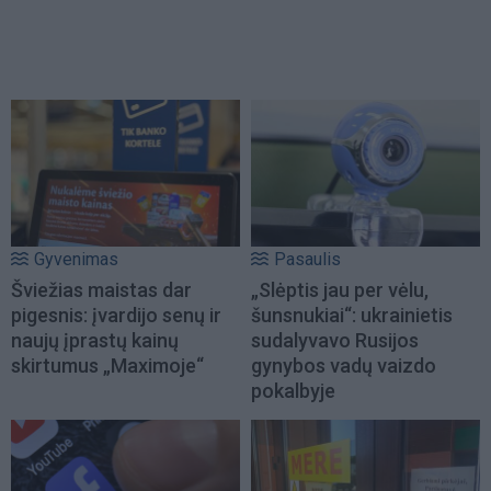
Gyvenimas
Pasaulis
Šviežias maistas dar
„Slėptis jau per vėlu,
pigesnis: įvardijo senų ir
šunsnukiai“: ukrainietis
naujų įprastų kainų
sudalyvavo Rusijos
skirtumus „Maximoje“
gynybos vadų vaizdo
pokalbyje