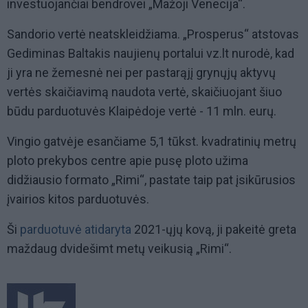
investuojančiai bendrovei „Mažoji Venecija“.
Sandorio vertė neatskleidžiama. „Prosperus“ atstovas
Gediminas Baltakis naujienų portalui vz.lt nurodė, kad
ji yra ne žemesnė nei per pastarąjį grynųjų aktyvų
vertės skaičiavimą naudota vertė, skaičiuojant šiuo
būdu parduotuvės Klaipėdoje vertė - 11 mln. eurų.
Vingio gatvėje esančiame 5,1 tūkst. kvadratinių metrų
ploto prekybos centre apie pusę ploto užima
didžiausio formato „Rimi“, pastate taip pat įsikūrusios
įvairios kitos parduotuvės.
Ši
parduotuvė atidaryta
2021-ųjų kovą, ji pakeitė greta
maždaug dvidešimt metų veikusią „Rimi“.