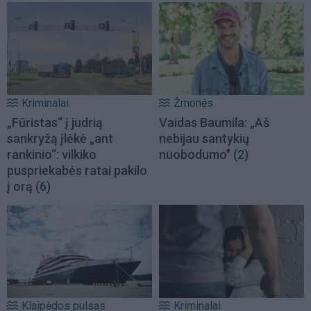
Kriminalai
Žmonės
„Fūristas“ į judrią
Vaidas Baumila: „Aš
sankryžą įlėkė „ant
nebijau santykių
rankinio“: vilkiko
nuobodumo"
(2)
puspriekabės ratai pakilo
į orą
(6)
Klaipėdos pulsas
Kriminalai