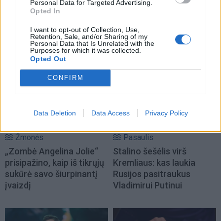
Personal Data for Targeted Advertising.
Opted In
I want to opt-out of Collection, Use,
Retention, Sale, and/or Sharing of my
Personal Data that Is Unrelated with the
NAUJI
Purposes for which it was collected.
Opted Out
CONFIRM
Data Deletion
Data Access
Privacy Policy
Žmonės
Pasaulis
„Zombė Angelina Jolie“
Stalino šešėlis virš
prisipažino, kaip iš tikrųjų
Kremliaus: kas laukia
sukūrė savo šiurpinantį
Rusijos pasitraukus
įvaizdį
Vladimirui Putinui