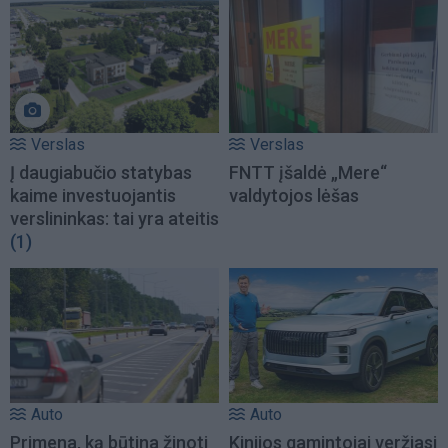
Verslas
Verslas
Į daugiabučio statybas
FNTT įšaldė „Mere“
kaime investuojantis
valdytojos lėšas
verslininkas: tai yra ateitis
(1)
Auto
Auto
Primena, ką būtina žinoti
Kinijos gamintojai veržiasi