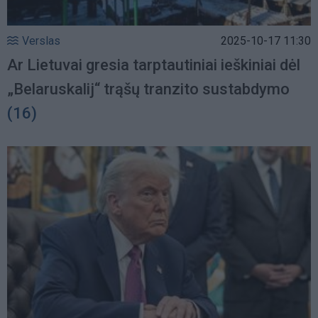
Verslas
2025-10-17 11:30
Ar Lietuvai gresia tarptautiniai ieškiniai dėl
„Belaruskalij“ trąšų tranzito sustabdymo
(16)