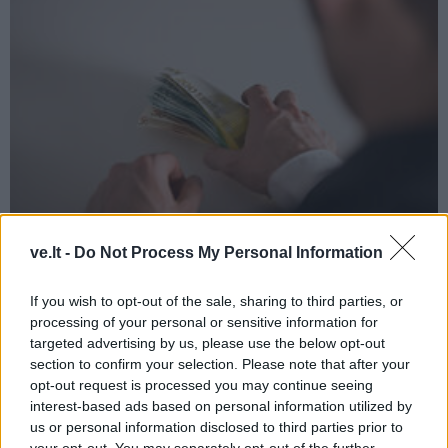
ve.lt -
Do Not Process My Personal Information
Kriminalai
2024-04-18 09:52
Iš trijų buvusių Kretingos tarybos narių
If you wish to opt-out of the sale, sharing to third parties, or
processing of your personal or sensitive information for
prokurorai prašo priteisti daugiau nei 30
targeted advertising by us, please use the below opt-out
section to confirm your selection. Please note that after your
tūkst. eurų
opt-out request is processed you may continue seeing
interest-based ads based on personal information utilized by
us or personal information disclosed to third parties prior to
your opt-out. You may separately opt-out of the further