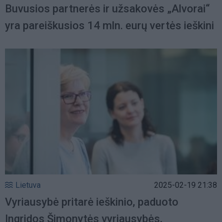
Buvusios partnerės ir užsakovės „Alvorai“
yra pareiškusios 14 mln. eurų vertės ieškini
Lietuva
2025-02-19 21:38
Vyriausybė pritarė ieškinio, paduoto
Ingridos Šimonytės vyriausybės,