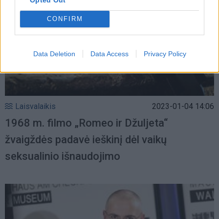
CONFIRM
Data Deletion
Data Access
Privacy Policy
Laisvalaikis
2023-01-04 14:06
1968 m. filmo „Romeo ir Džuljeta“
žvaigždės padavė ieškinį dėl vaikų
seksualinio išnaudojimo