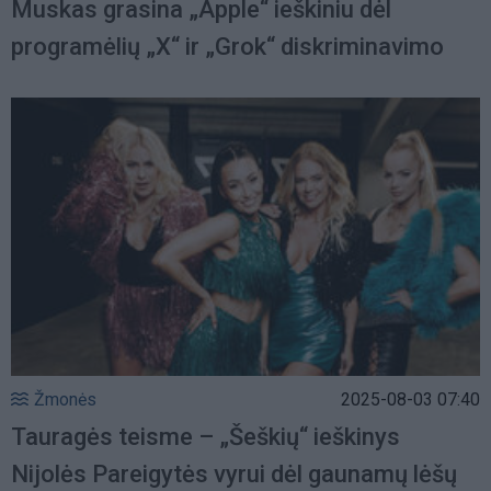
Muskas grasina „Apple“ ieškiniu dėl
programėlių „X“ ir „Grok“ diskriminavimo
Žmonės
2025-08-03 07:40
Tauragės teisme – „Šeškių“ ieškinys
Nijolės Pareigytės vyrui dėl gaunamų lėšų