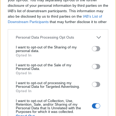
disclosure of your personal information by third parties on the
IAB’s list of downstream participants. This information may
also be disclosed by us to third parties on the
IAB’s List of
Downstream Participants
that may further disclose it to other
third parties.
Personal Data Processing Opt Outs
I want to opt-out of the Sharing of my
personal data.
Opted In
Pasaulis
2023-03-18 08:28
I want to opt-out of the Sale of my
Personal Data.
Joe Bideno sūnus pateikė ieškinį dėl
Opted In
prarasto nešiojamojo kompiuterio, kurio
I want to opt-out of processing my
Personal Data for Targeted Advertising.
turiniu pasinaudota užsipuolant tėvą
(1)
Opted In
I want to opt-out of Collection, Use,
Retention, Sale, and/or Sharing of my
Personal Data that Is Unrelated with the
Purposes for which it was collected.
Opted Out