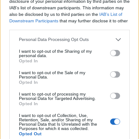
disclosure of your personal information by third parties on the
IAB’s list of downstream participants. This information may
also be disclosed by us to third parties on the
IAB’s List of
Downstream Participants
that may further disclose it to other
third parties.
Personal Data Processing Opt Outs
Lietuva
2023-02-05 09:00
I want to opt-out of the Sharing of my
Dar tinkamas vartoti maistas – pirmiausia
personal data.
Opted In
labdarai, tik po to – sunaikinti
(2)
I want to opt-out of the Sale of my
Personal Data.
Opted In
I want to opt-out of processing my
Personal Data for Targeted Advertising.
Opted In
I want to opt-out of Collection, Use,
Retention, Sale, and/or Sharing of my
Personal Data that Is Unrelated with the
Purposes for which it was collected.
Opted Out