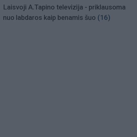
Laisvoji A.Tapino televizija - priklausoma
nuo labdaros kaip benamis šuo
(16)
Load
More