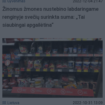
Gyvenimas
2022-12-04 21:47
Žinomus žmones nustebino labdaringame
renginyje svečių surinkta suma: „Tai
siaubingai apgailėtina“
Lietuva
2022-10-31 13:09