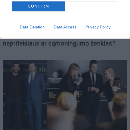
CONFIRM
Lietuva
2022-12-11 09:48
Data Deletion
Data Access
Privacy Policy
Lietuvoje populiarėja daiktų atiduotuvės:
nepritekliaus ar sąmoningumo ženklas?