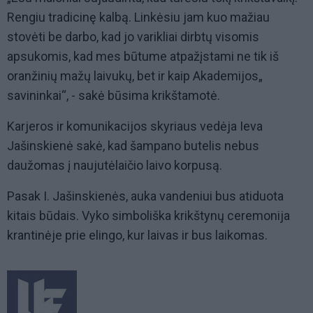
Rengiu tradicinę kalbą. Linkėsiu jam kuo mažiau
stovėti be darbo, kad jo varikliai dirbtų visomis
apsukomis, kad mes būtume atpažįstami ne tik iš
oranžinių mažų laivukų, bet ir kaip Akademijos„
savininkai“, - sakė būsima krikštamotė.
Karjeros ir komunikacijos skyriaus vedėja Ieva
Jašinskienė sakė, kad šampano butelis nebus
daužomas į naujutėlaičio laivo korpusą.
Pasak I. Jašinskienės, auka vandeniui bus atiduota
kitais būdais. Vyko simboliška krikštynų ceremonija
krantinėje prie elingo, kur laivas ir bus laikomas.