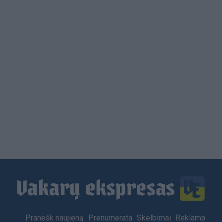
Load
More
Footer
Pranešk naujieną
Prenumerata
Skelbimai
Reklama