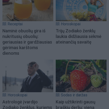
Receptai
Horoskopai
Naminė obuolių gira iš
Trijų Zodiako ženklų
nukritusių obuolių:
laukia didžiausia sėkmė
geriausias ir gardžiausias
ateinančią savaitę
gėrimas karštoms
dienoms
Horoskopai
Sodas ir daržas
Astrologė įvardijo
Kaip užtikrinti gausų
Zodiako ženklus, kuriems
braškių derlių: viena