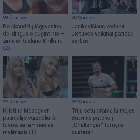
Žmonės
Sportas
Po skaudžių išgyvenimų
Jasikevičiaus vedami
dėl dingusio augintinio –
Lietuvos vaikinai patiesė
žinia iš Ruslano Kirilkino
serbus
(2)
Žmonės
Sportas
Kristina Meseguer
Trijų setų dramą laimėjęs
pasidalijo vaizdeliu iš
Butvilas pateko į
lovos: šalia – naujas
„Challenger“ turnyro
mylimasis
(1)
pusfinalį