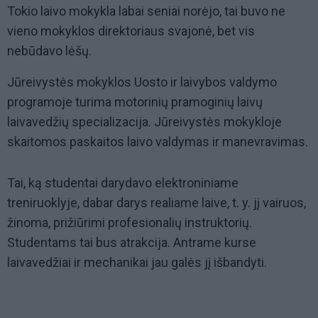
Tokio laivo mokykla labai seniai norėjo, tai buvo ne
vieno mokyklos direktoriaus svajonė, bet vis
nebūdavo lėšų.
Jūreivystės mokyklos Uosto ir laivybos valdymo
programoje turima motorinių pramoginių laivų
laivavedžių specializacija. Jūreivystės mokykloje
skaitomos paskaitos laivo valdymas ir manevravimas.
Tai, ką studentai darydavo elektroniniame
treniruoklyje, dabar darys realiame laive, t. y. jį vairuos,
žinoma, prižiūrimi profesionalių instruktorių.
Studentams tai bus atrakcija. Antrame kurse
laivavedžiai ir mechanikai jau galės jį išbandyti.