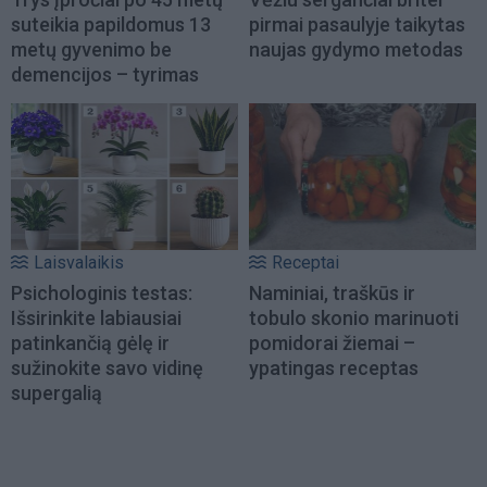
suteikia papildomus 13
pirmai pasaulyje taikytas
metų gyvenimo be
naujas gydymo metodas
demencijos – tyrimas
Laisvalaikis
Receptai
Psichologinis testas:
Naminiai, traškūs ir
Išsirinkite labiausiai
tobulo skonio marinuoti
patinkančią gėlę ir
pomidorai žiemai –
sužinokite savo vidinę
ypatingas receptas
supergalią