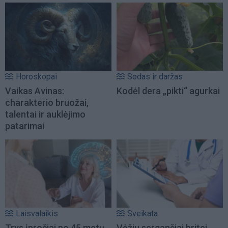
Horoskopai
Sodas ir daržas
Vaikas Avinas:
Kodėl dera „pikti“ agurkai
charakterio bruožai,
talentai ir auklėjimo
patarimai
Laisvalaikis
Sveikata
Trys įpročiai po 45 metų
Vėžiu sergančiai britei