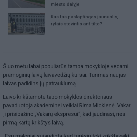
miesto dalyje
Kas tas paslaptingas jaunuolis,
rytais stovintis ant tilto?
Šiuo metu labai populiarūs tampa mokykloje vedami
pramoginių laivų laivavedžių kursai. Turimas naujas
laivas padidins jų patrauklumą.
Laivo krikštamote tapo mokyklos direktoriaus
pavaduotoja akademinei veiklai Rima Mickienė. Vakar
ji prisipažino „Vakarų ekspresui“, kad jaudinasi, nes
pirmą kartą krikštys laivą.
„Esu maloniai sujaudinta, kad turėsiu tokį krikštavaikį.