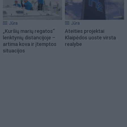
Jūra
Jūra
„Kuršių marių regatos“
Ateities projektai
lenktynių distancijoje –
Klaipėdos uoste virsta
artima kova ir įtemptos
realybe
situacijos