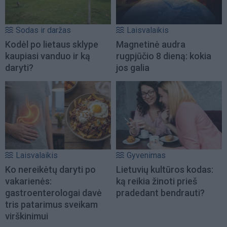
Sodas ir daržas
Laisvalaikis
Kodėl po lietaus sklype
Magnetinė audra
kaupiasi vanduo ir ką
rugpjūčio 8 dieną: kokia
daryti?
jos galia
Laisvalaikis
Gyvenimas
Ko nereikėtų daryti po
Lietuvių kultūros kodas:
vakarienės:
ką reikia žinoti prieš
gastroenterologai davė
pradedant bendrauti?
tris patarimus sveikam
virškinimui