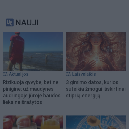
NAUJI
Aktualijos
Laisvalaikis
Rizikuoja gyvybe, bet ne
3 gimimo datos, kurios
pinigine: už maudynes
suteikia žmogui išskirtinai
audringoje jūroje baudos
stiprią energiją
lieka neišrašytos