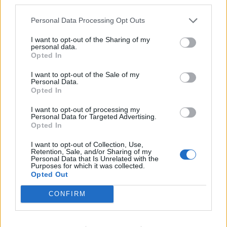
third parties.
Personal Data Processing Opt Outs
I want to opt-out of the Sharing of my
personal data.
Opted In
Jūra
Jūra
I want to opt-out of the Sale of my
Personal Data.
Atliekų surinkimo laivas
Naujas „Smiltynės
Opted In
„Rasa“ skaičiuoja pirmųjų
perkėlos“ terminalas:
I want to opt-out of processing my
mėnesių rezultatus
(1)
geriau keleiviams,
Personal Data for Targeted Advertising.
darbuotojams,
Opted In
miestiečiams
(8)
I want to opt-out of Collection, Use,
Retention, Sale, and/or Sharing of my
Personal Data that Is Unrelated with the
Purposes for which it was collected.
Opted Out
CONFIRM
Jūra
Jūra