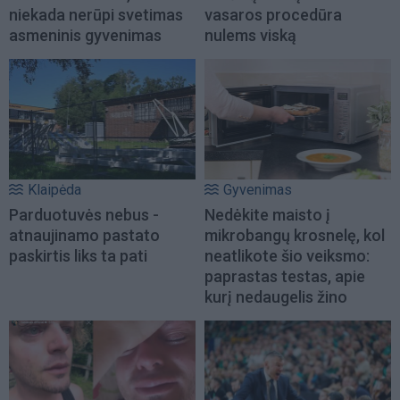
niekada nerūpi svetimas
vasaros procedūra
asmeninis gyvenimas
nulems viską
Klaipėda
Gyvenimas
Parduotuvės nebus -
Nedėkite maisto į
atnaujinamo pastato
mikrobangų krosnelę, kol
paskirtis liks ta pati
neatlikote šio veiksmo:
paprastas testas, apie
kurį nedaugelis žino