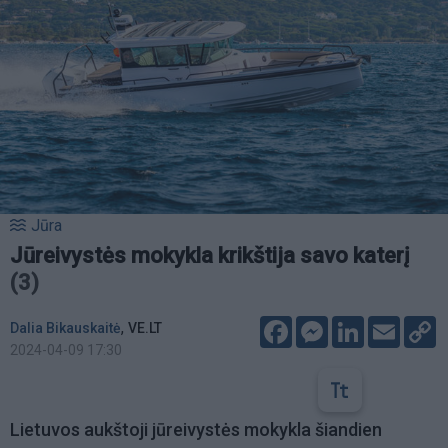
Jūra
Jūreivystės mokykla krikštija savo katerį
(3)
Facebook
Messenger
LinkedIn
Email
C
,
Dalia Bikauskaitė
VE.LT
L
2024-04-09 17:30
Lietuvos aukštoji jūreivystės mokykla šiandien