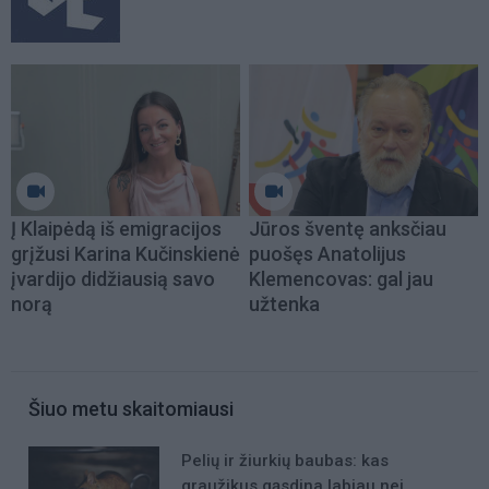
Į Klaipėdą iš emigracijos
Jūros šventę anksčiau
grįžusi Karina Kučinskienė
puošęs Anatolijus
įvardijo didžiausią savo
Klemencovas: gal jau
norą
užtenka
Šiuo metu skaitomiausi
Pelių ir žiurkių baubas: kas
graužikus gąsdina labiau nei