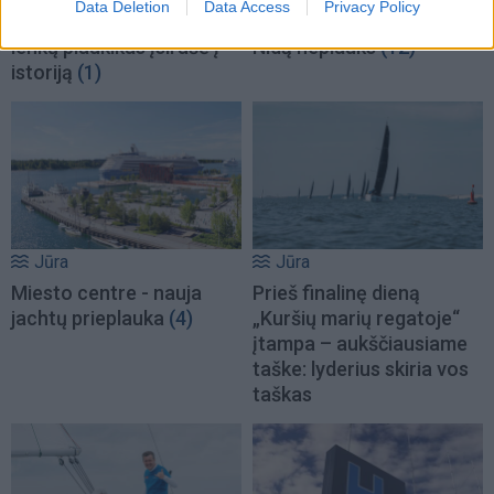
Data Deletion
Data Access
Privacy Policy
Baltijos jūrą perplaukęs
Laivas „Raketa“ šiemet į
lenkų plaukikas įsirašė į
Nidą neplauks
(12)
istoriją
(1)
Jūra
Jūra
Miesto centre - nauja
Prieš finalinę dieną
jachtų prieplauka
(4)
„Kuršių marių regatoje“
įtampa – aukščiausiame
taške: lyderius skiria vos
taškas