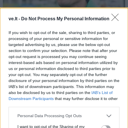
ve.lt -
Do Not Process My Personal Information
If you wish to opt-out of the sale, sharing to third parties, or
Sportas
2016-08-21 18:29
processing of your personal or sensitive information for
targeted advertising by us, please use the below opt-out
Maratonininkas Remigijus Kančys
section to confirm your selection. Please note that after your
olimpinėse žaidynėse - 75-as, Valdas
opt-out request is processed you may continue seeing
interest-based ads based on personal information utilized by
Dopolskas - 111-as
us or personal information disclosed to third parties prior to
your opt-out. You may separately opt-out of the further
disclosure of your personal information by third parties on the
IAB’s list of downstream participants. This information may
also be disclosed by us to third parties on the
IAB’s List of
Downstream Participants
that may further disclose it to other
third parties.
Personal Data Processing Opt Outs
I want to opt-out of the Sharing of my