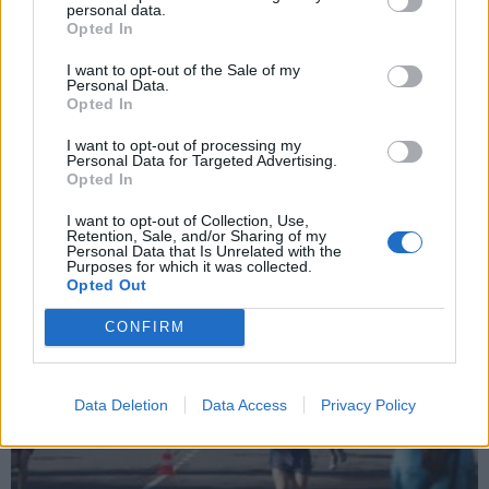
personal data.
Opted In
I want to opt-out of the Sale of my
Personal Data.
Opted In
Laisvalaikis
2013-10-02 10:29
I want to opt-out of processing my
Ne ten pasukusi bėgikė iš Kanados laimėjo
Personal Data for Targeted Advertising.
Opted In
maratoną
I want to opt-out of Collection, Use,
Retention, Sale, and/or Sharing of my
Personal Data that Is Unrelated with the
Purposes for which it was collected.
Opted Out
CONFIRM
Data Deletion
Data Access
Privacy Policy