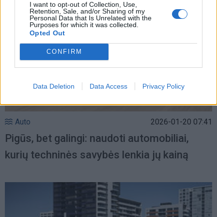
I want to opt-out of Collection, Use,
Retention, Sale, and/or Sharing of my
Personal Data that Is Unrelated with the
Purposes for which it was collected.
Opted Out
CONFIRM
Data Deletion
Data Access
Privacy Policy
Auto
2026-01-20 07:41
Pigūs, bet galingi: naudoti automobiliai,
kurių techninės savybės lenkia jų kainą