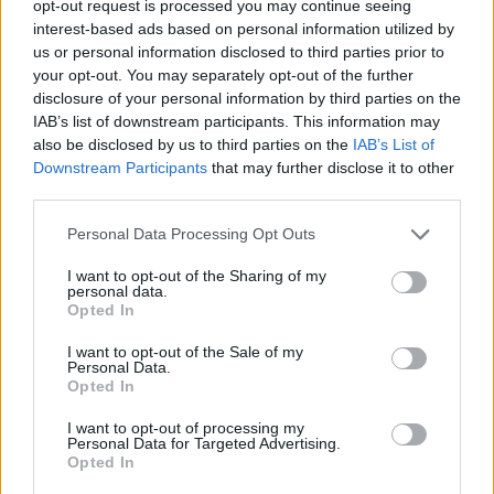
opt-out request is processed you may continue seeing
interest-based ads based on personal information utilized by
us or personal information disclosed to third parties prior to
your opt-out. You may separately opt-out of the further
disclosure of your personal information by third parties on the
IAB’s list of downstream participants. This information may
also be disclosed by us to third parties on the
IAB’s List of
Downstream Participants
that may further disclose it to other
third parties.
Personal Data Processing Opt Outs
I want to opt-out of the Sharing of my
personal data.
Verslas
2026-02-18 09:48
Opted In
Lietuviai planuoja atsinaujinti: naudoti
I want to opt-out of the Sale of my
Personal Data.
automobiliai išlieka viršūnėje, tačiau
Opted In
žvilgsniai krypsta ir į pensijų lėšas
I want to opt-out of processing my
Personal Data for Targeted Advertising.
Opted In