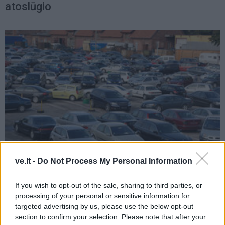
atoslūgio
ve.lt -
Do Not Process My Personal Information
Auto
2026-02-21 06:45
Automobilių rinka ties virimo temperatūra:
If you wish to opt-out of the sale, sharing to third parties, or
processing of your personal or sensitive information for
kodėl pavasarį neliks ką pirkti?
(3)
targeted advertising by us, please use the below opt-out
section to confirm your selection. Please note that after your