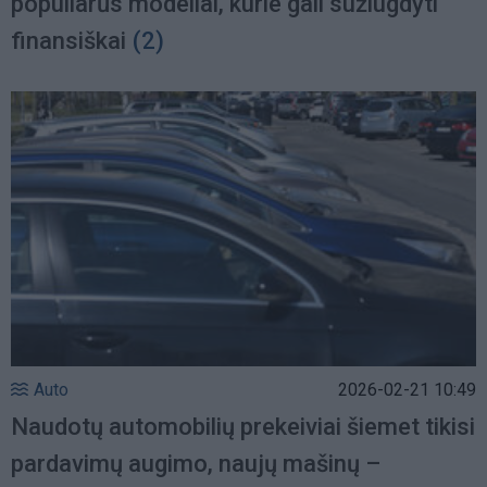
populiarūs modeliai, kurie gali sužlugdyti
finansiškai
(2)
Auto
2026-02-21 10:49
Naudotų automobilių prekeiviai šiemet tikisi
pardavimų augimo, naujų mašinų –