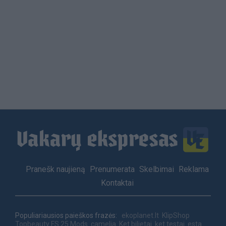
Load
More
Footer
Pranešk naujieną
Prenumerata
Skelbimai
Reklama
menu
Kontaktai
Populiariausios paieškos frazės:
ekoplanet.lt
KlipShop
Topbeauty
FS 25 Mods
camelia
Ket bilietai
ket testai
esta