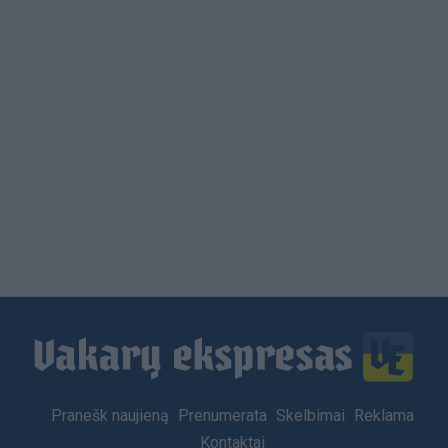
Load
More
Footer
Pranešk naujieną
Prenumerata
Skelbimai
Reklama
menu
Kontaktai