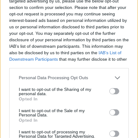
targeted advertising by us, please use the below opt-out
section to confirm your selection. Please note that after your
Gydomoji gintaro galia
opt-out request is processed you may continue seeing
interest-based ads based on personal information utilized by
us or personal information disclosed to third parties prior to
your opt-out. You may separately opt-out of the further
disclosure of your personal information by third parties on the
IAB’s list of downstream participants. This information may
also be disclosed by us to third parties on the
IAB’s List of
Downstream Participants
that may further disclose it to other
third parties.
Personal Data Processing Opt Outs
I want to opt-out of the Sharing of my
personal data.
Opted In
Sveikata
2013-02-25 14:14
I want to opt-out of the Sale of my
Personal Data.
Lili Charjanova: „Aš pasitikiu Reiki“
Opted In
I want to opt-out of processing my
Personal Data for Targeted Advertising.