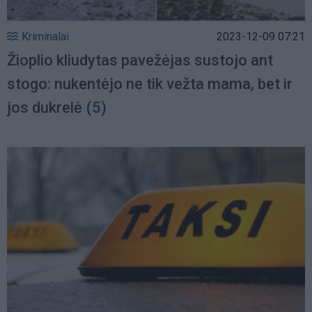
Kriminalai
2023-12-09 07:21
Žioplio kliudytas pavežėjas sustojo ant
stogo: nukentėjo ne tik vežta mama, bet ir
jos dukrelė
(5)