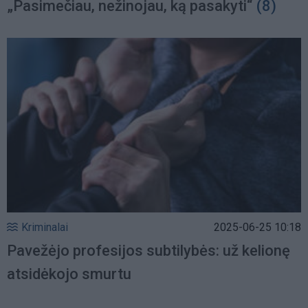
„Pasimečiau, nežinojau, ką pasakyti“
(8)
Kriminalai
2025-06-25 10:18
Pavežėjo profesijos subtilybės: už kelionę
atsidėkojo smurtu