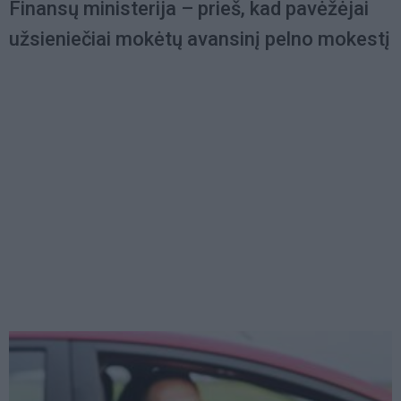
Finansų ministerija – prieš, kad pavėžėjai
užsieniečiai mokėtų avansinį pelno mokestį