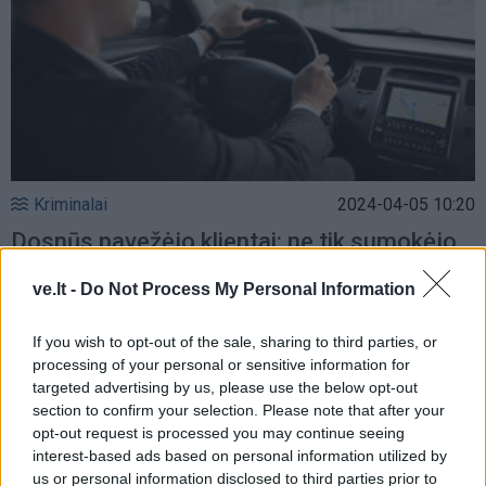
Kriminalai
2024-04-05 10:20
Dosnūs pavežėjo klientai: ne tik sumokėjo,
bet ir paliko skaudžių „arbatpinigių“
ve.lt -
Do Not Process My Personal Information
If you wish to opt-out of the sale, sharing to third parties, or
processing of your personal or sensitive information for
targeted advertising by us, please use the below opt-out
section to confirm your selection. Please note that after your
opt-out request is processed you may continue seeing
interest-based ads based on personal information utilized by
us or personal information disclosed to third parties prior to