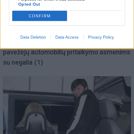
Opted Out
CONFIRM
Verslas
2024-02-29 12:18
Data Deletion
Data Access
Privacy Policy
Seime bręsta nauja iniciatyva dėl taksi ir
pavežėjų automobilių pritaikymo asmenims
su negalia
(1)