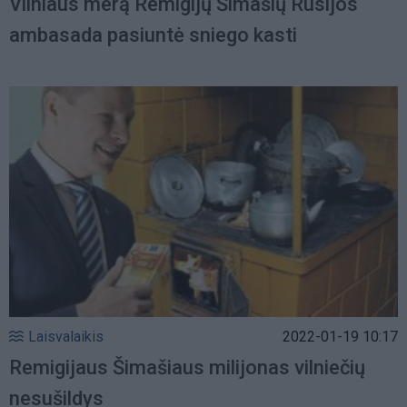
Vilniaus merą Remigijų Šimašių Rusijos
ambasada pasiuntė sniego kasti
Laisvalaikis
2022-01-19 10:17
Remigijaus Šimašiaus milijonas vilniečių
nesušildys