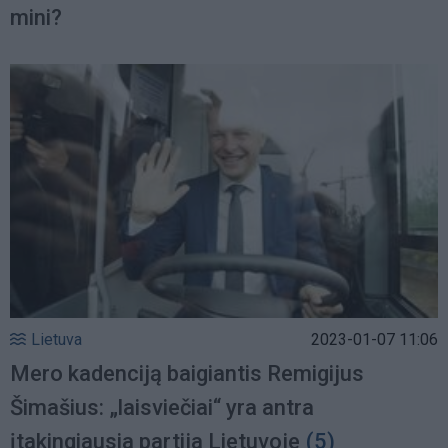
mini?
Lietuva
2023-01-07 11:06
Mero kadenciją baigiantis Remigijus
Šimašius: „laisviečiai“ yra antra
įtakingiausia partija Lietuvoje
(5)