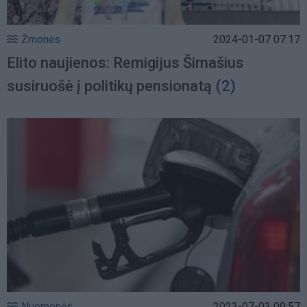
Žmonės
2024-01-07 07:17
Elito naujienos: Remigijus Šimašius
susiruošė į politikų pensionatą
(2)
Nuomonės
2023-07-03 09:57