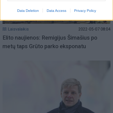
Data Deletion
Data Access
Privacy Policy
Laisvalaikis
2022-05-07 08:04
Elito naujienos: Remigijus Šimašius po
metų taps Grūto parko eksponatu