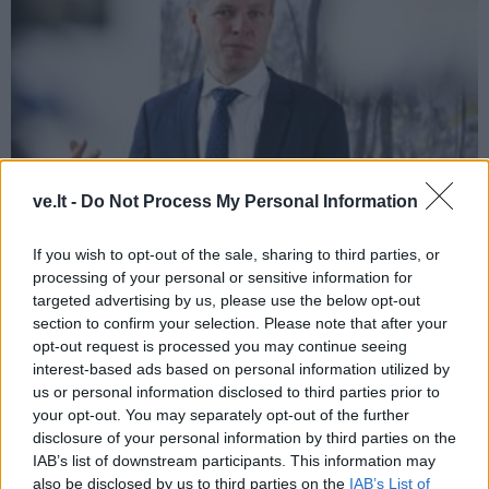
ve.lt -
Do Not Process My Personal Information
Aktualijos
2022-09-02 07:21
Sostinėje Šimašius su kolegomis iš kitų
If you wish to opt-out of the sale, sharing to third parties, or
processing of your personal or sensitive information for
miestų dalysis gerosiomis praktikomis
targeted advertising by us, please use the below opt-out
section to confirm your selection. Please note that after your
opt-out request is processed you may continue seeing
interest-based ads based on personal information utilized by
us or personal information disclosed to third parties prior to
your opt-out. You may separately opt-out of the further
disclosure of your personal information by third parties on the
IAB’s list of downstream participants. This information may
also be disclosed by us to third parties on the
IAB’s List of