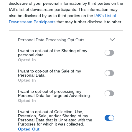
disclosure of your personal information by third parties on the
"Eurovizija 2024": pasirodė pirmosios dainų
IAB’s list of downstream participants. This information may
konkurso scenos nuotraukos
(1)
also be disclosed by us to third parties on the
IAB’s List of
Downstream Participants
that may further disclose it to other
third parties.
Personal Data Processing Opt Outs
I want to opt-out of the Sharing of my
personal data.
Opted In
I want to opt-out of the Sale of my
Personal Data.
Opted In
I want to opt-out of processing my
Personal Data for Targeted Advertising.
Opted In
Laisvalaikis
2023-04-25 09:51
I want to opt-out of Collection, Use,
Retention, Sale, and/or Sharing of my
"Pats pasibaisėjau": Filipas Kirkorovas
Personal Data that Is Unrelated with the
Purposes for which it was collected.
prisipažino, kaip atsidūrė scenoje su
Opted Out