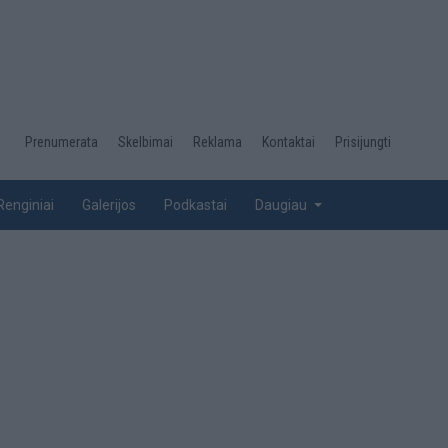
Desktop
Prenumerata
Skelbimai
Reklama
Kontaktai
Prisijungti
menu
top
Renginiai
Galerijos
Podkastai
Daugiau