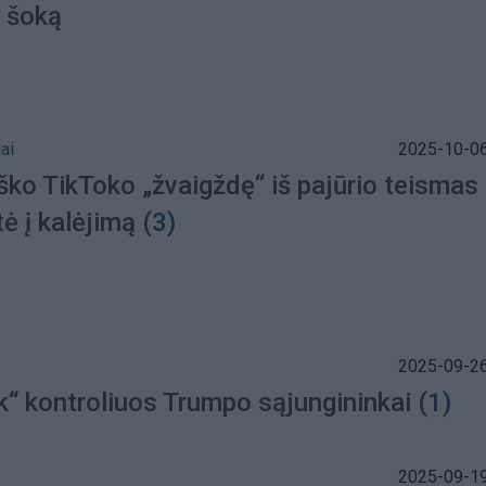
a šoką
ai
2025-10-06
ško TikToko „žvaigždę“ iš pajūrio teismas
ė į kalėjimą
(3)
2025-09-26
k“ kontroliuos Trumpo sąjungininkai
(1)
2025-09-19