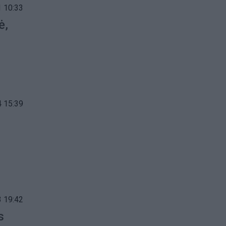
 10:33
ė,
 15:39
 19:42
s