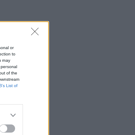
sonal or
ection to
ou may
 personal
out of the
 downstream
B’s List of