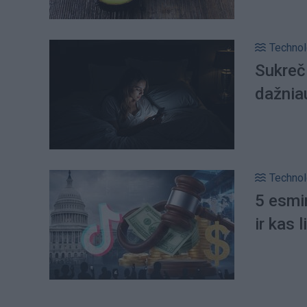
Technol
Sukreči
dažniau
Technol
5 esmin
ir kas 