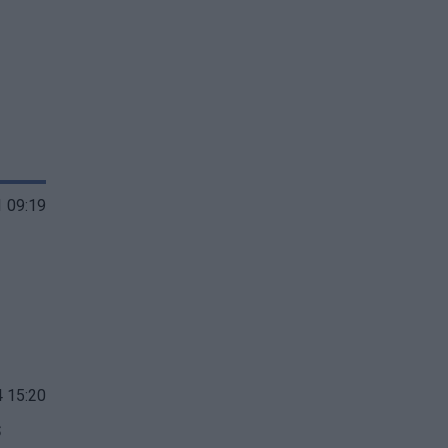
 09:19
 15:20
s