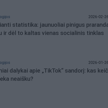
ogijos
2026-02-26
anti statistika: jaunuoliai pinigus prarand
 ir dėl to kaltas vienas socialinis tinklas
ogijos
2026-01-26
iai dalykai apie „TikTok“ sandorį: kas keič
lieka neaišku?