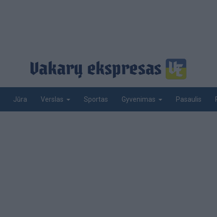
Jūra
Sportas
Pasaulis
Verslas
Gyvenimas