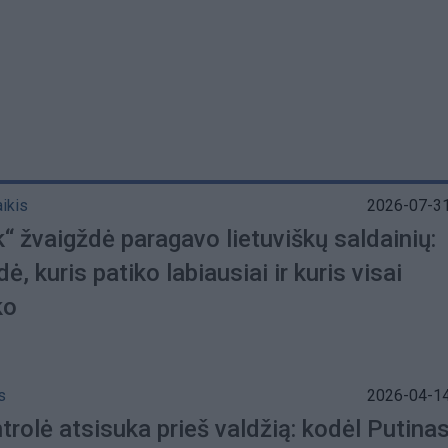
aikis
2026-07-31
“ žvaigždė paragavo lietuviškų saldainių:
dė, kuris patiko labiausiai ir kuris visai
ko
s
2026-04-14
trolė atsisuka prieš valdžią: kodėl Putina