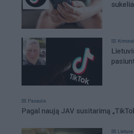
sukeli
Kriminal
Lietuvi
pasiunt
Pasaulis
Pagal naują JAV susitarimą „TikTo
Lietuva