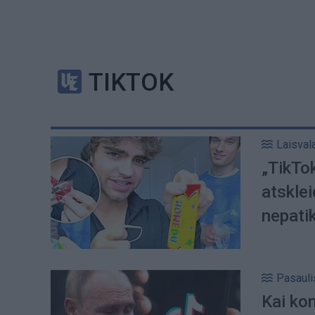
TIKTOK
Laisval
„TikTok
atsklei
nepati
Pasauli
Kai kon