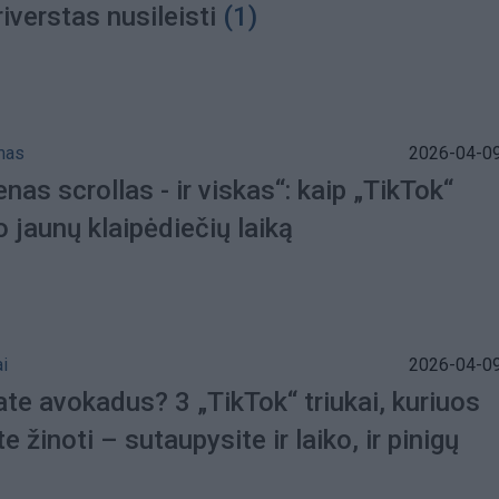
iverstas nusileisti
(1)
mas
2026-04-09
enas scrollas - ir viskas“: kaip „TikTok“
 jaunų klaipėdiečių laiką
i
2026-04-09
te avokadus? 3 „TikTok“ triukai, kuriuos
te žinoti – sutaupysite ir laiko, ir pinigų