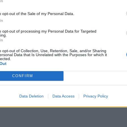
In
o opt-out of the Sale of my Personal Data.
In
s
2026-01-25
to opt-out of processing my Personal Data for Targeted
k“ žvaigždė Khaby Lame sudarė milijardinį
ing.
In
: pardavė teises į savo „veidą“
o opt-out of Collection, Use, Retention, Sale, and/or Sharing
ersonal Data that Is Unrelated with the Purposes for which it
lected.
Out
CONFIRM
s
2025-12-01
mika verta milijonų: Khaby Lame – tylusis
to genijus
Data Deletion
Data Access
Privacy Policy