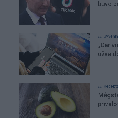
buvo pr
Gyveni
„Dar vi
užvaldo
Recepta
Mėgsta
privalo