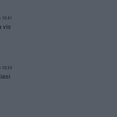
 10:41
a vis
 10:34
iasi