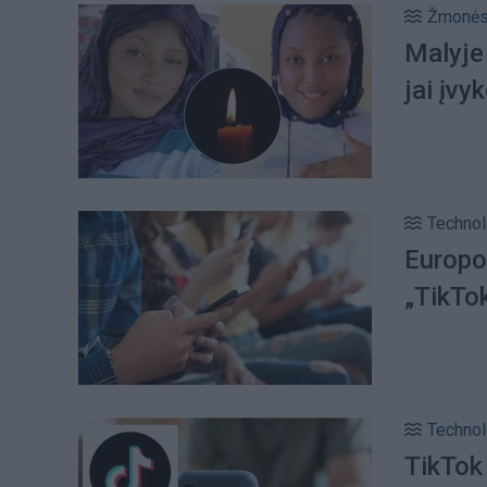
Žmonė
Malyje
jai įvy
Technol
Europo
„TikTok
Technol
TikTok 