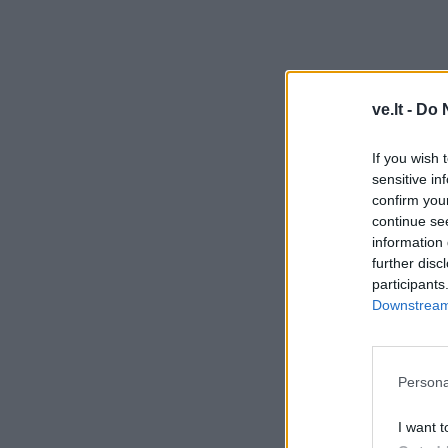
ve.lt -
Do 
If you wish 
sensitive in
confirm you
continue se
information 
further disc
participants
Downstream 
Persona
I want t