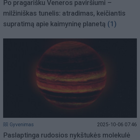
Po pragarišku Veneros paviršiumi –
milžiniškas tunelis: atradimas, keičiantis
supratimą apie kaimyninę planetą
(1)
Gyvenimas
2025-10-06 07:46
Paslaptinga rudosios nykštukės molekulė