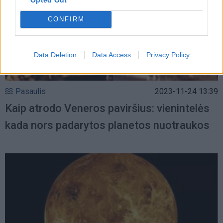
CONFIRM
Data Deletion
Data Access
Privacy Policy
Pasaulis
2023-11-24 13:39
Kaip atrodo Veneros paviršius: vienintelės
kada nors padarytos planetos nuotraukos