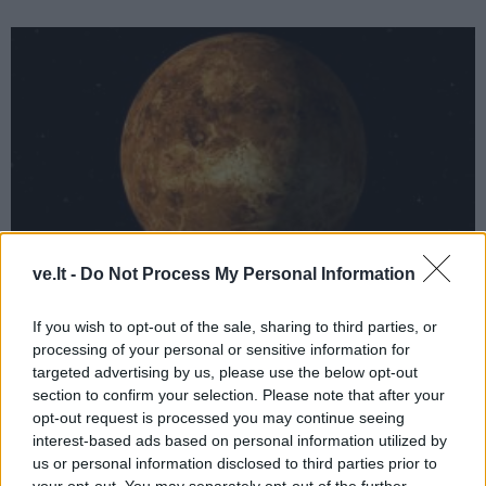
ve.lt -
Do Not Process My Personal Information
Pasaulis
2024-07-18 21:12
If you wish to opt-out of the sale, sharing to third parties, or
processing of your personal or sensitive information for
Veneroje rasta gyvybės požymių:
targeted advertising by us, please use the below opt-out
section to confirm your selection. Please note that after your
astronomai padarė neįtikėtiną atradimą
(5)
opt-out request is processed you may continue seeing
interest-based ads based on personal information utilized by
us or personal information disclosed to third parties prior to
your opt-out. You may separately opt-out of the further