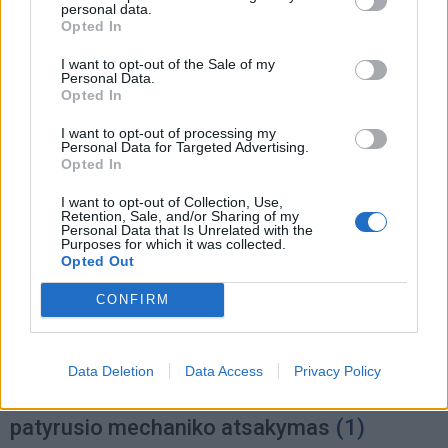
Žaibas ir griaustinis su sniegu - tik Baltijos
personal data.
Opted In
pajūrio išskirtinumas
(1)
I want to opt-out of the Sale of my
Personal Data.
Opted In
I want to opt-out of processing my
Personal Data for Targeted Advertising.
Opted In
I want to opt-out of Collection, Use,
Retention, Sale, and/or Sharing of my
Personal Data that Is Unrelated with the
Purposes for which it was collected.
Opted Out
CONFIRM
Auto
2024-08-18 18:42
Data Deletion
Data Access
Privacy Policy
Kodėl žaibuojant geriau būti automobilyje:
patyrusio mechaniko atsakymas
(1)