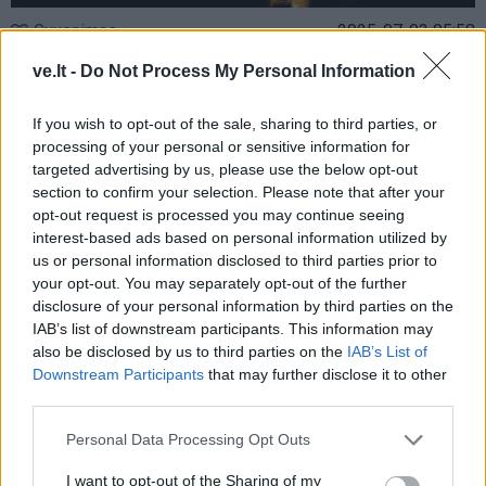
Gyvenimas
2025-07-03 05:58
Kai gamta atakuoja: kaip apsaugoti namus
ve.lt -
Do Not Process My Personal Information
nuo žaibo ir gaisro
(1)
If you wish to opt-out of the sale, sharing to third parties, or
processing of your personal or sensitive information for
targeted advertising by us, please use the below opt-out
section to confirm your selection. Please note that after your
opt-out request is processed you may continue seeing
interest-based ads based on personal information utilized by
us or personal information disclosed to third parties prior to
your opt-out. You may separately opt-out of the further
disclosure of your personal information by third parties on the
IAB’s list of downstream participants. This information may
also be disclosed by us to third parties on the
IAB’s List of
Downstream Participants
that may further disclose it to other
third parties.
Personal Data Processing Opt Outs
Gyvenimas
2025-01-06 20:30
I want to opt-out of the Sharing of my