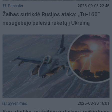
Pasaulis
2025-09-03 22:46
Žaibas sutrikdė Rusijos ataką: „Tu-160“
nesugebėjo paleisti raketų į Ukrainą
Gyvenimas
2025-08-30 16:01
Kas atsitiks, jei žaibas pataikys į naikintuvą: