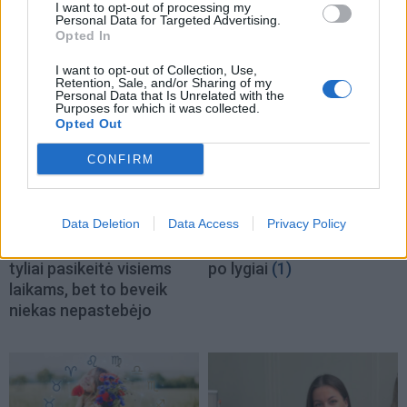
I want to opt-out of processing my
Personal Data for Targeted Advertising.
Opted In
NAUJI
I want to opt-out of Collection, Use,
Retention, Sale, and/or Sharing of my
Personal Data that Is Unrelated with the
Purposes for which it was collected.
Opted Out
CONFIRM
Gyvenimas
Laisvalaikis
Data Deletion
Data Access
Privacy Policy
2018 metais pasaulis
Bulvaras: jei po lygiai, tai
tyliai pasikeitė visiems
po lygiai
(1)
laikams, bet to beveik
niekas nepastebėjo