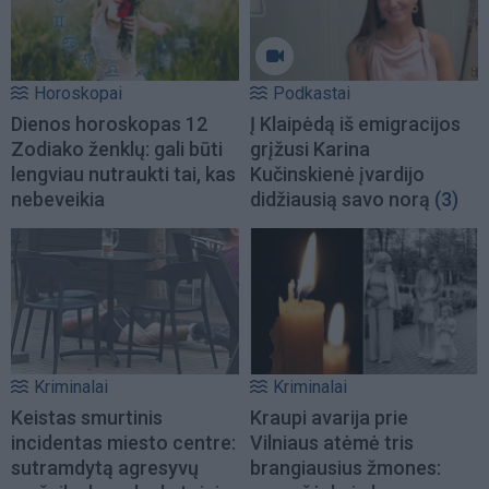
Horoskopai
Podkastai
Dienos horoskopas 12
Į Klaipėdą iš emigracijos
Zodiako ženklų: gali būti
grįžusi Karina
lengviau nutraukti tai, kas
Kučinskienė įvardijo
nebeveikia
didžiausią savo norą
(3)
Kriminalai
Kriminalai
Keistas smurtinis
Kraupi avarija prie
incidentas miesto centre:
Vilniaus atėmė tris
sutramdytą agresyvų
brangiausius žmones: