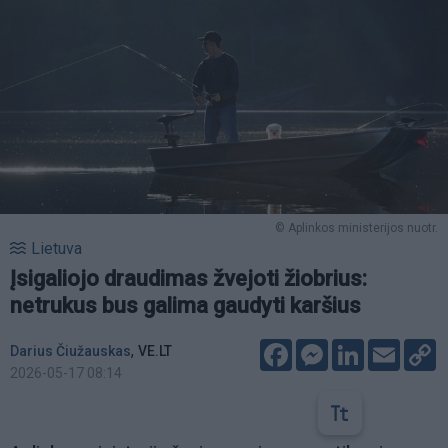
© Aplinkos ministerijos nuotr.
Lietuva
Įsigaliojo draudimas žvejoti žiobrius:
netrukus bus galima gaudyti karšius
Facebook
Messenger
LinkedIn
Email
C
,
Darius Čiužauskas
VE.LT
L
2026-05-17 08:14