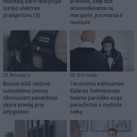
mušeiką baro lankytojai
pranešė, kaip bus
surišo elektros
atsisveikinama su
prailgintuvu
(3)
mergaite, jos mama ir
močiute
Aktualijos
Kriminalai
Buvusi AAD vadovė
Terorizmu kaltinamas
sutuoktinio įmonę
Eldaras Salmanovas
tikrinusiam pavaldiniui
teisme pareiškė esąs
skyrė priedą prie
pacisfistas ir mylintis
atlyginimo
taiką