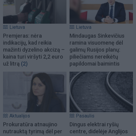
Lietuva
Lietuva
Premjeras: nėra
Mindaugas Sinkevičius
indikacijų, kad reikia
ramina visuomenę dėl
mažinti dyzelino akcizą –
galimų Rusijos planų:
kaina turi viršyti 2,2 euro
piliečiams nereikėtų
už litrą
(2)
papildomai baimintis
Aktualijos
Pasaulis
Prokuratūra atnaujino
Dingus elektrai ryšių
nutrauktą tyrimą dėl per
centre, didelėje Anglijos