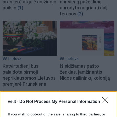
premjerė atgulė amžinojo
dar vieną pažeidimą:
poilsio
(1)
nurodyta nugriauti dalį
terasos
(2)
Lietuva
Lietuva
Ketvirtadienį bus
Išleidžiamas pašto
palaidota pirmoji
ženklas, įamžinantis
nepriklausomos Lietuvos
Nidos dailininkų koloniją
premjerė Prunskienė
ve.lt -
Do Not Process My Personal Information
If you wish to opt-out of the sale, sharing to third parties, or