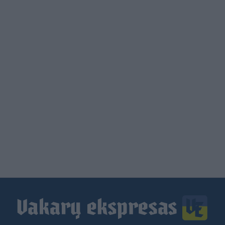
Load
More