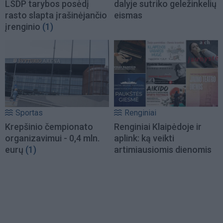
LSDP tarybos posėdį
dalyje sutriko geležinkelių
rasto slapta įrašinėjančio
eismas
įrenginio
(1)
Sportas
Renginiai
Krepšinio čempionato
Renginiai Klaipėdoje ir
organizavimui - 0,4 mln.
aplink: ką veikti
eurų
(1)
artimiausiomis dienomis