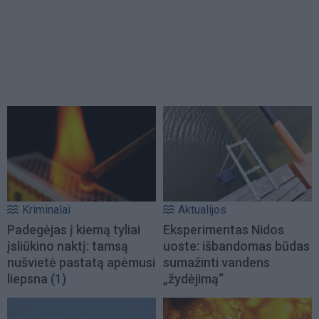
Kriminalai
Aktualijos
Padegėjas į kiemą tyliai
Eksperimentas Nidos
įsliūkino naktį: tamsą
uoste: išbandomas būdas
nušvietė pastatą apėmusi
sumažinti vandens
liepsna
(1)
„žydėjimą“