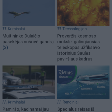
Kriminalai
Technologijos
Muitininko Dulaičio
Proveržis kosmoso
pasekėjas nušovė gandrą
moksle: galingiausias
(3)
teleskopas užfiksavo
istorinius Saulės
paviršiaus kadrus
Kriminalai
Renginiai
Pamiršo, kad namai jau
Specialus reisas iš