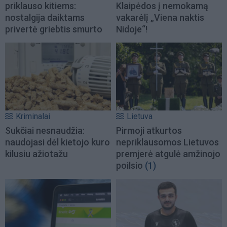
priklauso kitiems:
Klaipėdos į nemokamą
nostalgija daiktams
vakarėlį „Viena naktis
privertė griebtis smurto
Nidoje“!
Kriminalai
Lietuva
Sukčiai nesnaudžia:
Pirmoji atkurtos
naudojasi dėl kietojo kuro
nepriklausomos Lietuvos
kilusiu ažiotažu
premjerė atgulė amžinojo
poilsio
(1)