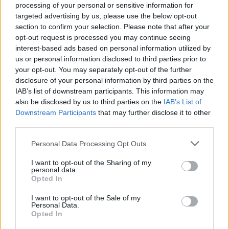
processing of your personal or sensitive information for
targeted advertising by us, please use the below opt-out
Lietuva
Lietuva
section to confirm your selection. Please note that after your
Žiniasklaida: „Norfos“
Vaiko teisių apsaugos
opt-out request is processed you may continue seeing
interest-based ads based on personal information utilized by
savininkas Dundulis
specialistams vėl
us or personal information disclosed to third parties prior to
duoda 99,9 proc., kad
nepavyko susitikti su
your opt-out. You may separately opt-out of the further
nedalyvaus prezidento
Žlabių šeima
(1)
disclosure of your personal information by third parties on the
rinkimuose
IAB’s list of downstream participants. This information may
also be disclosed by us to third parties on the
IAB’s List of
Downstream Participants
that may further disclose it to other
third parties.
Personal Data Processing Opt Outs
I want to opt-out of the Sharing of my
personal data.
Opted In
I want to opt-out of the Sale of my
Personal Data.
Opted In