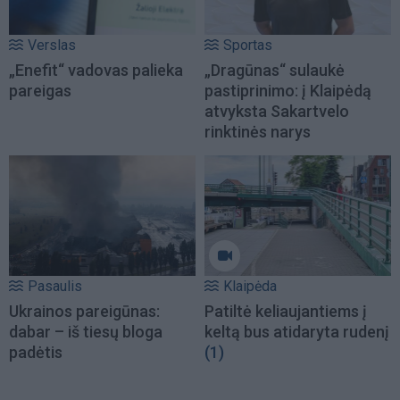
Verslas
Sportas
„Enefit“ vadovas palieka
„Dragūnas“ sulaukė
pareigas
pastiprinimo: į Klaipėdą
atvyksta Sakartvelo
rinktinės narys
Pasaulis
Klaipėda
Ukrainos pareigūnas:
Patiltė keliaujantiems į
dabar – iš tiesų bloga
keltą bus atidaryta rudenį
padėtis
(1)