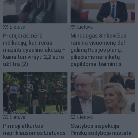
Lietuva
Lietuva
Premjeras: nėra
Mindaugas Sinkevičius
indikacijų, kad reikia
ramina visuomenę dėl
mažinti dyzelino akcizą –
galimų Rusijos planų:
kaina turi viršyti 2,2 euro
piliečiams nereikėtų
už litrą
(2)
papildomai baimintis
Lietuva
Lietuva
Pirmoji atkurtos
Statybos inspekcija
nepriklausomos Lietuvos
Pinskų sodyboje nustatė