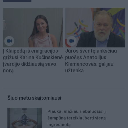
Į Klaipėdą iš emigracijos
Jūros šventę anksčiau
grįžusi Karina Kučinskienė
puošęs Anatolijus
įvardijo didžiausią savo
Klemencovas: gal jau
norą
užtenka
Šiuo metu skaitomiausi
Plaukai mažiau riebaluosis: į
šampūną tereikia įberti vieną
ingredientą