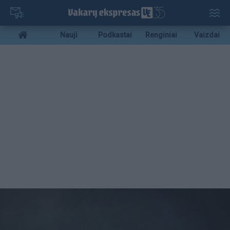
Pereiti
į
pagrindinį
Mobile
Nauji
Podkastai
Renginiai
Vaizdai
turinį
menu
bottom