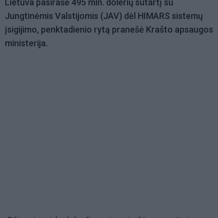
Lietuva pasirašė 495 mln. dolerių sutartį su
Jungtinėmis Valstijomis (JAV) dėl HIMARS sistemų
įsigijimo, penktadienio rytą pranešė Krašto apsaugos
ministerija.