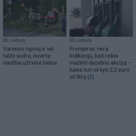
Lietuva
Lietuva
Varėnos rajoną ir vėl
Premjeras: nėra
talžė audra, nuvirtę
indikacijų, kad reikia
medžiai užtvėrė kelius
mažinti dyzelino akcizą –
kaina turi viršyti 2,2 euro
už litrą
(2)