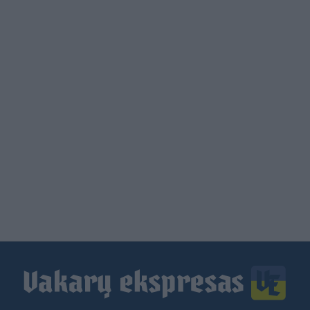
Load
More