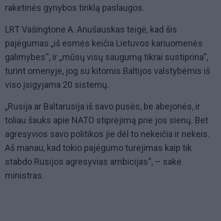
raketinės gynybos tinklą paslaugos.
LRT Vašingtone A. Anušauskas teigė, kad šis
pajėgumas „iš esmės keičia Lietuvos kariuomenės
galimybes“, ir „mūsų visų saugumą tikrai sustiprina“,
turint omenyje, jog su kitomis Baltijos valstybėmis iš
viso įsigyjama 20 sistemų.
„Rusija ar Baltarusija iš savo pusės, be abejonės, ir
toliau šauks apie NATO stiprėjimą prie jos sienų. Bet
agresyvios savo politikos jie dėl to nekeičia ir nekeis.
Aš manau, kad tokio pajėgumo turėjimas kaip tik
stabdo Rusijos agresyvias ambicijas“, – sakė
ministras.