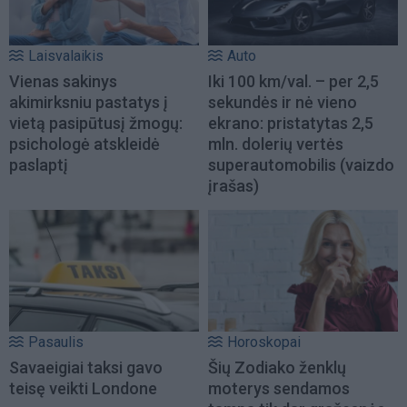
Laisvalaikis
Auto
Vienas sakinys
Iki 100 km/val. – per 2,5
akimirksniu pastatys į
sekundės ir nė vieno
vietą pasipūtusį žmogų:
ekrano: pristatytas 2,5
psichologė atskleidė
mln. dolerių vertės
paslaptį
superautomobilis (vaizdo
įrašas)
Pasaulis
Horoskopai
Savaeigiai taksi gavo
Šių Zodiako ženklų
teisę veikti Londone
moterys sendamos