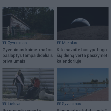
Gyvenimas
Mokslas
Gyvenimas kaime: mažos
Kita savaitė bus ypatinga:
paslaptys tampa dideliais
šią dieną verta pasižymėti
privalumais
kalendoriuje
Lietuva
Gyvenimas
Po paauglių smurto
Planuojate statyti lieptą?