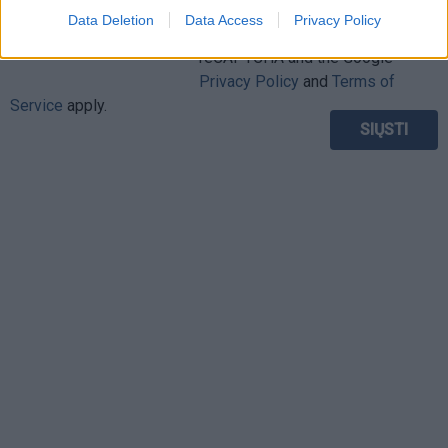
Data Deletion
Data Access
Privacy Policy
This site is protected by
Sutinku su
taisyklėmis
reCAPTCHA and the Google
Privacy Policy
and
Terms of
Service
apply.