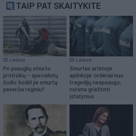
TAIP PAT SKAITYKITE
Lietuva
Lietuva
Po paauglių smurto
Smurtas artimoje
protrūkių – specialistų
aplinkoje: orderiai nuo
žodis: kodėl jie smurtą
tragedijų neapsaugo,
paverčia reginiu?
norima griežtinti
įstatymus