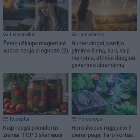
Laisvalaikis
Laisvalaikis
Žemę užklups magnetinė
Numerologai įvardijo
audra: nauja prognozė
(2)
gimimo dieną, kuri, kaip
manoma, atneša daugiau
gyvenimo išbandymų
Receptai
Horoskopai
Kaip raugti pomidorus
Horoskopas rugpjūčio 9
žiemai: TOP 3 skaniausi
dienai pagal Taro kortas: