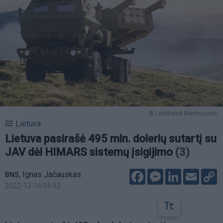
© Lockheed Martin nuotr.
Lietuva
Lietuva pasirašė 495 mln. dolerių sutartį su
JAV dėl HIMARS sistemų įsigijimo
(3)
Facebook
Messenger
LinkedIn
Email
C
,
Ignas Jačauskas
BNS
L
2022-12-16 06:52