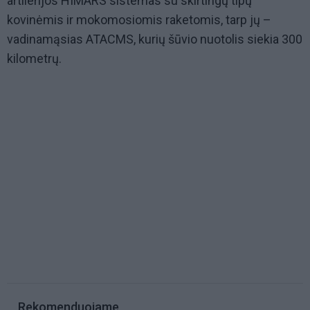
artilerijos HIMARS sistemas su skirtingų tipų
kovinėmis ir mokomosiomis raketomis, tarp jų –
vadinamąsias ATACMS, kurių šūvio nuotolis siekia 300
kilometrų.
Rekomenduojame