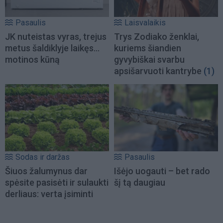
Pasaulis
Laisvalaikis
JK nuteistas vyras, trejus
Trys Zodiako ženklai,
metus šaldiklyje laikęs...
kuriems šiandien
motinos kūną
gyvybiškai svarbu
apsišarvuoti kantrybe
(1)
Sodas ir daržas
Pasaulis
Šiuos žalumynus dar
Išėjo uogauti – bet rado
spėsite pasisėti ir sulaukti
šį tą daugiau
derliaus: verta įsiminti