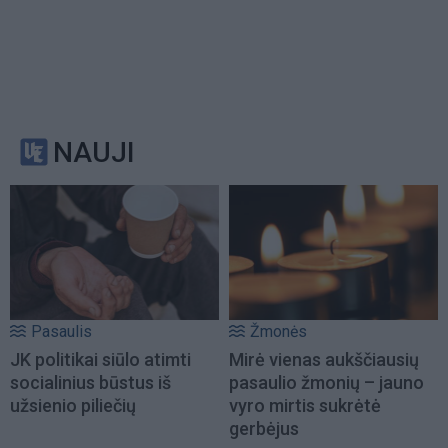
NAUJI
Pasaulis
Žmonės
JK politikai siūlo atimti
Mirė vienas aukščiausių
socialinius būstus iš
pasaulio žmonių – jauno
užsienio piliečių
vyro mirtis sukrėtė
gerbėjus