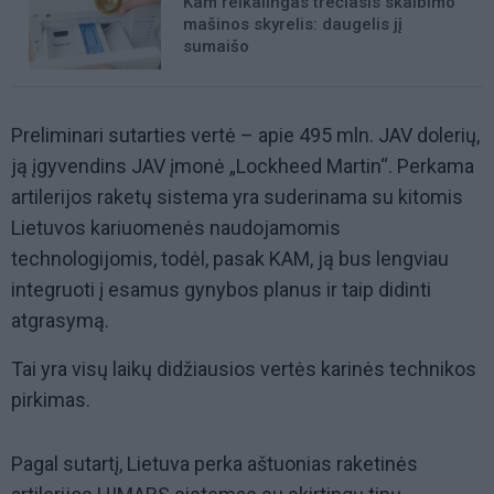
Kam reikalingas trečiasis skalbimo
mašinos skyrelis: daugelis jį
sumaišo
Preliminari sutarties vertė – apie 495 mln. JAV dolerių,
ją įgyvendins JAV įmonė „Lockheed Martin“. Perkama
artilerijos raketų sistema yra suderinama su kitomis
Lietuvos kariuomenės naudojamomis
technologijomis, todėl, pasak KAM, ją bus lengviau
integruoti į esamus gynybos planus ir taip didinti
atgrasymą.
Tai yra visų laikų didžiausios vertės karinės technikos
pirkimas.
Pagal sutartį, Lietuva perka aštuonias raketinės