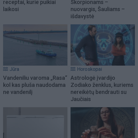
receptai, kurie puikiai
Skorpionams –
laikosi
nuovargis, Šauliams –
išdavystė
Jūra
Horoskopai
Vandeniliu varoma „Rasa“
Astrologė įvardijo
kol kas pluša naudodama
Zodiako ženklus, kuriems
ne vandenilį
nereikėtų bendrauti su
Jaučiais