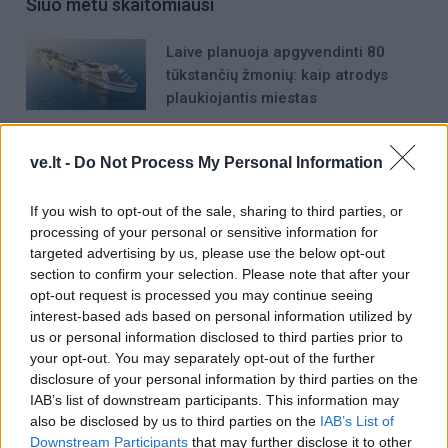
Šiuo metu skaitomiausi
Laive planuoja apgyvendinti 80
tūkstančių žmonių: kaip atrodys
plaukiojantis miestas
Nemalonus kvapas šaldytuve dings
be chemijos: ką įdėti į vidų
ve.lt -
Do Not Process My Personal Information
If you wish to opt-out of the sale, sharing to third parties, or
Šiais mėnesiais gimę žmonės yra
processing of your personal or sensitive information for
patys sėkmingiausi
targeted advertising by us, please use the below opt-out
section to confirm your selection. Please note that after your
opt-out request is processed you may continue seeing
interest-based ads based on personal information utilized by
us or personal information disclosed to third parties prior to
your opt-out. You may separately opt-out of the further
disclosure of your personal information by third parties on the
IAB’s list of downstream participants. This information may
Raktažodžiai
himars
JAV
also be disclosed by us to third parties on the
IAB’s List of
Downstream Participants
that may further disclose it to other