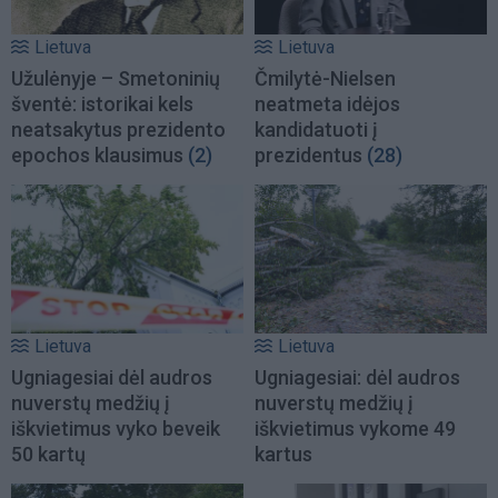
Lietuva
Lietuva
Užulėnyje – Smetoninių
Čmilytė-Nielsen
šventė: istorikai kels
neatmeta idėjos
neatsakytus prezidento
kandidatuoti į
epochos klausimus
(2)
prezidentus
(28)
Lietuva
Lietuva
Ugniagesiai dėl audros
Ugniagesiai: dėl audros
nuverstų medžių į
nuverstų medžių į
iškvietimus vyko beveik
iškvietimus vykome 49
50 kartų
kartus