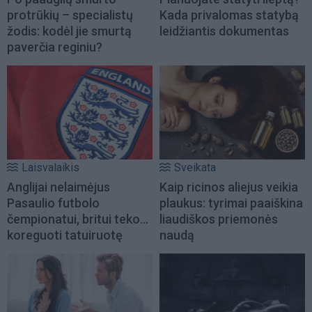
protrūkių – specialistų
Kada privalomas statybą
žodis: kodėl jie smurtą
leidžiantis dokumentas
paverčia reginiu?
Laisvalaikis
Sveikata
Anglijai nelaimėjus
Kaip ricinos aliejus veikia
Pasaulio futbolo
plaukus: tyrimai paaiškina
čempionatui, britui teko...
liaudiškos priemonės
koreguoti tatuiruotę
naudą