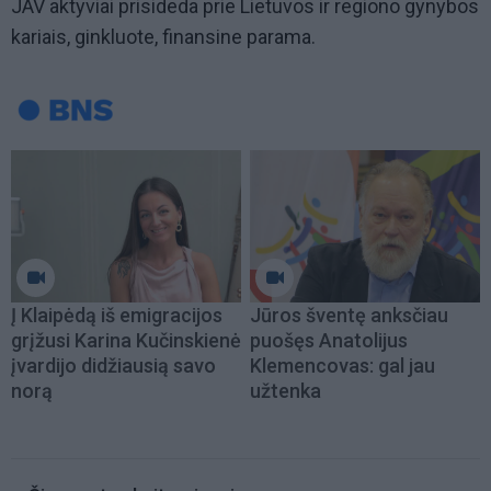
JAV aktyviai prisideda prie Lietuvos ir regiono gynybos
kariais, ginkluote, finansine parama.
Į Klaipėdą iš emigracijos
Jūros šventę anksčiau
grįžusi Karina Kučinskienė
puošęs Anatolijus
įvardijo didžiausią savo
Klemencovas: gal jau
norą
užtenka