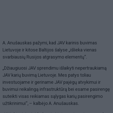
A. Anušauskas pažymi, kad JAV karinis buvimas
Lietuvoje ir kitose Baltijos šalyse „išlieka vienas
svarbiausių Rusijos atgrasymo elementų“.
„Džiaugiuosi JAV sprendimu išlaikyti nepertraukiamą
JAV karių buvimą Lietuvoje. Mes patys toliau
investuojame ir geriname JAV pajėgų atvykimui ir
buvimui reikalingą infrastruktūrą bei esame pasirengę
suteikti visas reikiamas sąlygas karių pasirengimo
užtikrinimui“, – kalbėjo A. Anušauskas.