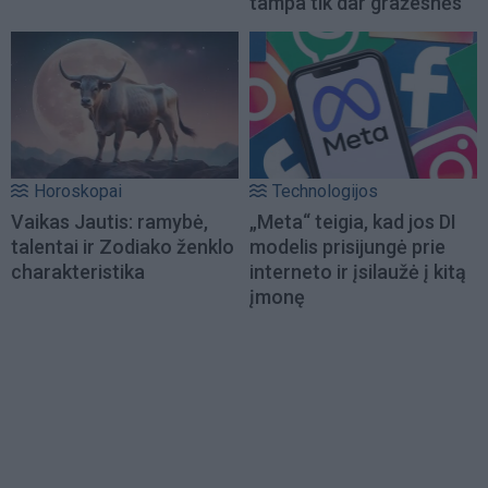
tampa tik dar gražesnės
Horoskopai
Technologijos
Vaikas Jautis: ramybė,
„Meta“ teigia, kad jos DI
talentai ir Zodiako ženklo
modelis prisijungė prie
charakteristika
interneto ir įsilaužė į kitą
įmonę