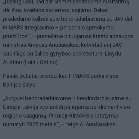
„Džiaugiuosi, kad dar šiemet pasirašėme susitarimą
dėl šios svarbios sistemos įsigijimo. Dabar
pradedame kalbėti apie bendradarbiavimą su JAV dėl
HIMARS integravimo – personalo apmokymo,
priežiūros“, – pranešime cituojamas krašto apsaugos
ministras Arvydas Anušauskas, ketvirtadienį JAV
susitikęs su šalies gynybos sekretoriumi Lloydu
Austinu (Loidu Ostinu).
Pasak jo, Labai svarbu, kad HIMARS perka visos
Baltijos šalys.
„Aktyviai bendradarbiavome ir bendradarbiausime su
Estija ir Latvija vystant šį pajėgumą bei didinant viso
regiono saugumą. Pirmieji HIMARS pristatymai
numatyti 2025 metais“, – teigė A. Anušauskas.