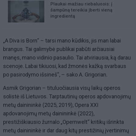
Plaukai mažiau riebaluosis: į
šampūną tereikia įberti vieną
ingredientą
„A Diva is Born“ – tarsi mano kūdikis, jis man labai
brangus. Tai galimybė publikai pabūti arčiausiai
manęs, mano vidinio pasaulio. Tai atviriausia, ką darau
scenoje. Labai tikiuosi, kad žmonės kažką svarbaus
po pasirodymo išsineš“, – sako A. Grigorian.
Asmik Grigorian – tituluočiausia visų laikų operos
solistė iš Lietuvos. Tarptautinių operos apdovanojimų
metų dainininkė (2025, 2019), Opera XXI
apdovanojimų metų dainininkė (2022),
prestižiškiausio žurnalo „Opernwelt“ kritikų išrinkta
metų dainininkė ir dar daug kitų prestižinių įvertinimų