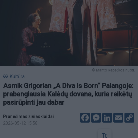
© Manto Repečkos nuotr.
Kultūra
Asmik Grigorian „A Diva is Born“ Palangoje:
prabangiausia Kalėdų dovana, kuria reikėtų
pasirūpinti jau dabar
Facebook
Messenger
LinkedIn
Email
C
Pranešimas žiniasklaidai
L
2026-05-12 15:58