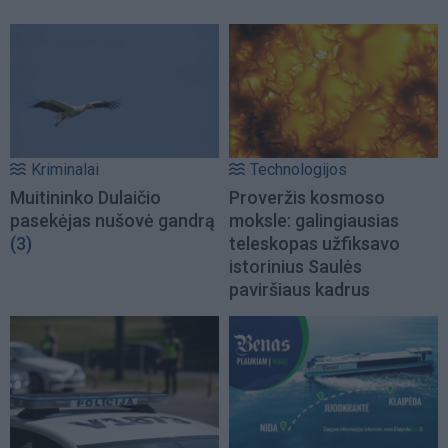
Kriminalai
Technologijos
Muitininko Dulaičio
Proveržis kosmoso
pasekėjas nušovė gandrą
moksle: galingiausias
(3)
teleskopas užfiksavo
istorinius Saulės
paviršiaus kadrus