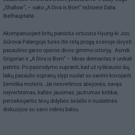
„Shallow“, – sako „A Diva is Born“ režisierė Dalia
Ibelhauptaitė.
Akompanuojant britų pianistui virtuozui Hyung-ki Joo,
žiūrovai Palangoje turės itin retą progą scenoje išvysti
pasaulinio garso operos divos gimimo istoriją. Asmik
Grigorian ir „A Diva is Born“ – tikras deimantas ir unikali
patirtis. Po pasirodymo supranti, kad už ryškiausio šių
laikų pasaulio sopranų slypi nuolat su savimi kovojanti
žemiška moteris. Jai nesvetimos abejonės, savęs
neįvertinimas, kaltės jausmas, jautrumas kritikai,
persekiojantis tėvų didybės šešėlis ir nuolatinės
diskusijos su savo vidiniu balsu.