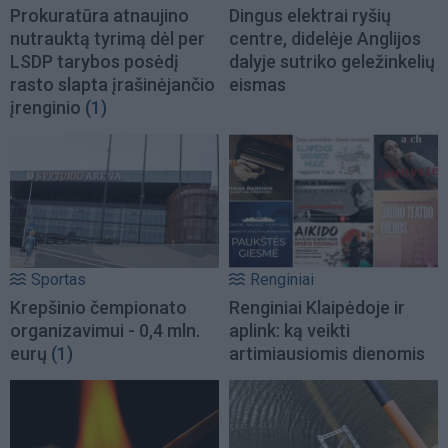
Prokuratūra atnaujino
Dingus elektrai ryšių
nutrauktą tyrimą dėl per
centre, didelėje Anglijos
LSDP tarybos posėdį
dalyje sutriko geležinkelių
rasto slapta įrašinėjančio
eismas
įrenginio
(1)
Sportas
Renginiai
Krepšinio čempionato
Renginiai Klaipėdoje ir
organizavimui - 0,4 mln.
aplink: ką veikti
eurų
(1)
artimiausiomis dienomis