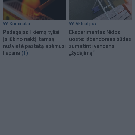
Kriminalai
Aktualijos
Padegėjas į kiemą tyliai
Eksperimentas Nidos
įsliūkino naktį: tamsą
uoste: išbandomas būdas
nušvietė pastatą apėmusi
sumažinti vandens
liepsna
(1)
„žydėjimą“