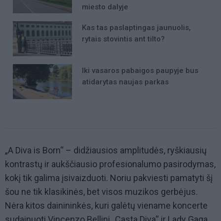
miesto dalyje
Kas tas paslaptingas jaunuolis,
rytais stovintis ant tilto?
Iki vasaros pabaigos paupyje bus
atidarytas naujas parkas
„A Diva is Born“ – didžiausios amplitudės, ryškiausių
kontrastų ir aukščiausio profesionalumo pasirodymas,
kokį tik galima įsivaizduoti. Noriu pakviesti pamatyti šį
šou ne tik klasikinės, bet visos muzikos gerbėjus.
Nėra kitos dainininkės, kuri galėtų viename koncerte
sudainuoti Vincenzo Bellini „Casta Diva“ ir Lady Gaga