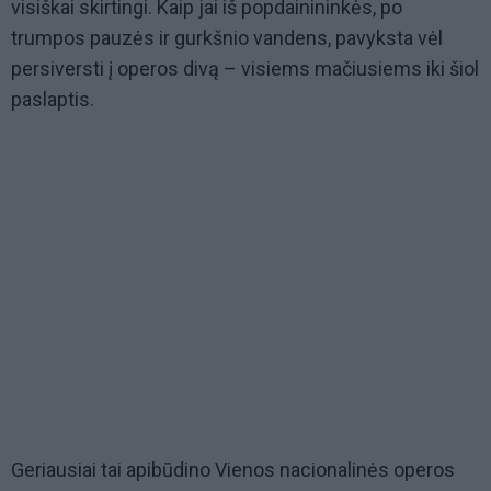
visiškai skirtingi. Kaip jai iš popdainininkės, po
trumpos pauzės ir gurkšnio vandens, pavyksta vėl
persiversti į operos divą – visiems mačiusiems iki šiol
paslaptis.
Geriausiai tai apibūdino Vienos nacionalinės operos