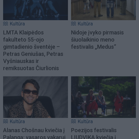
Kultūra
Kultūra
LMTA Klaipėdos
Nidoje įvyko pirmasis
fakulteto 55-ojo
šiuolaikinio meno
gimtadienio šventėje –
festivalis „Medus“
Petras Geniušas, Petras
Vyšniauskas ir
remiksuotas Čiurlionis
Kultūra
Kultūra
Alanas Chošnau kviečia į
Poezijos festivalis
Palangą: vasaros vakarui
LIUDVIKA kviečia į