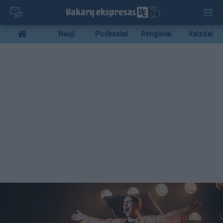
Pereiti
į
pagrindinį
Mobile
Nauji
Podkastai
Renginiai
Vaizdai
turinį
menu
bottom