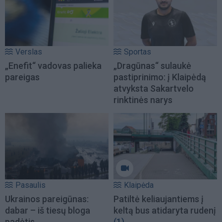
Verslas
Sportas
„Enefit“ vadovas palieka
„Dragūnas“ sulaukė
pareigas
pastiprinimo: į Klaipėdą
atvyksta Sakartvelo
rinktinės narys
Pasaulis
Klaipėda
Ukrainos pareigūnas:
Patiltė keliaujantiems į
dabar – iš tiesų bloga
keltą bus atidaryta rudenį
padėtis
(1)