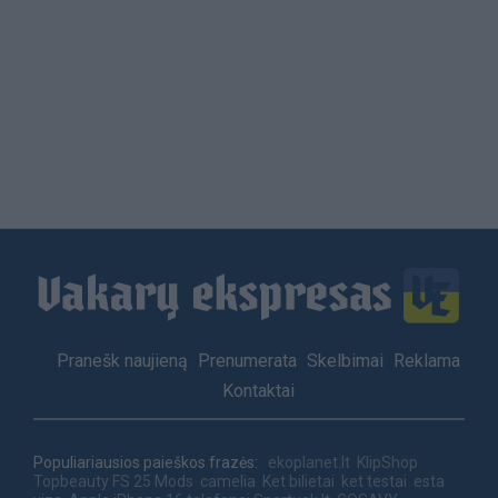
Load
More
Footer
Pranešk naujieną
Prenumerata
Skelbimai
Reklama
menu
Kontaktai
Populiariausios paieškos frazės:
ekoplanet.lt
KlipShop
Topbeauty
FS 25 Mods
camelia
Ket bilietai
ket testai
esta