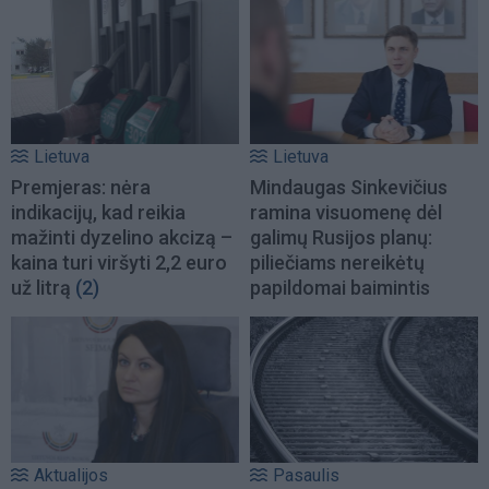
Lietuva
Lietuva
Premjeras: nėra
Mindaugas Sinkevičius
indikacijų, kad reikia
ramina visuomenę dėl
mažinti dyzelino akcizą –
galimų Rusijos planų:
kaina turi viršyti 2,2 euro
piliečiams nereikėtų
už litrą
(2)
papildomai baimintis
Aktualijos
Pasaulis