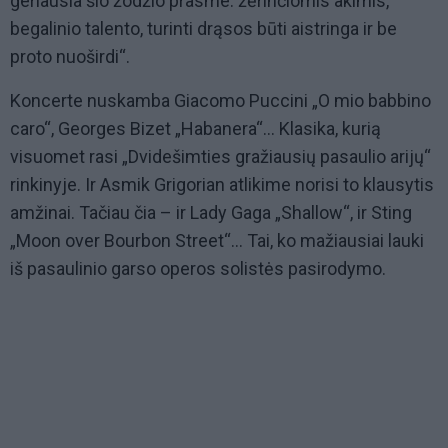
geriausia šio žodžio prasme: žėrinčiomis akimis,
begalinio talento, turinti drąsos būti aistringa ir be
proto nuoširdi“.
Koncerte nuskamba Giacomo Puccini „O mio babbino
caro“, Georges Bizet „Habanera“... Klasika, kurią
visuomet rasi „Dvidešimties gražiausių pasaulio arijų“
rinkinyje. Ir Asmik Grigorian atlikime norisi to klausytis
amžinai. Tačiau čia – ir Lady Gaga „Shallow“, ir Sting
„Moon over Bourbon Street“... Tai, ko mažiausiai lauki
iš pasaulinio garso operos solistės pasirodymo.