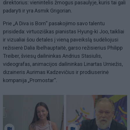
direktorius: vienintelis žmogus pasaulyje, kuris tai gali
padaryti ir yra Asmik Grigorian.
Prie „A Diva is Born“ pasakojimo savo talentu
prisideda: virtuoziškas pianistas Hyung-ki Joo, taikliai
ir vizualiai šou detales į vieną paveikslą sudėliojusi
režisierė Dalia Ibelhauptaitė, garso režisierius Philipp
Treiber, šviesų dailininkas Andrius Stasiulis,
videografas, animacijos dailininkas Linartas Urniežis,
dizaineris Aurimas Kadzevičius ir prodiuserinė
kompanija „Promostar“.