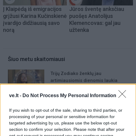
Į Klaipėdą iš emigracijos
Jūros šventę anksčiau
grįžusi Karina Kučinskienė
puošęs Anatolijus
įvardijo didžiausią savo
Klemencovas: gal jau
norą
užtenka
Šiuo metu skaitomiausi
Trijų Zodiako ženklų jau
artimiausiomis dienomis laukia
triumfas visuose reikaluose
ve.lt -
Do Not Process My Personal Information
Taro kortų horoskopas rugpjūčio 6
dienai: Svarstyklėms – sėkmė,
If you wish to opt-out of the sale, sharing to third parties, or
Jaučiams – greiti sprendimai
processing of your personal or sensitive information for
targeted advertising by us, please use the below opt-out
Šie Zodiako ženklai pagaliau
section to confirm your selection. Please note that after your
pasieks proveržį, kurio taip ilgai
opt-out request is processed you may continue seeing