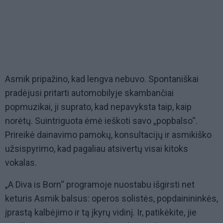
Asmik pripažino, kad lengva nebuvo. Spontaniškai
pradėjusi pritarti automobilyje skambančiai
popmuzikai, ji suprato, kad nepavyksta taip, kaip
norėtų. Suintriguota ėmė ieškoti savo „popbalso“.
Prireikė dainavimo pamokų, konsultacijų ir asmikiško
užsispyrimo, kad pagaliau atsivertų visai kitoks
vokalas.
„A Diva is Born“ programoje nuostabu išgirsti net
keturis Asmik balsus: operos solistės, popdainininkės,
įprastą kalbėjimo ir tą įkyrų vidinį. Ir, patikėkite, jie