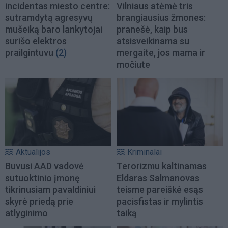
incidentas miesto centre:
Vilniaus atėmė tris
sutramdytą agresyvų
brangiausius žmones:
mušeiką baro lankytojai
pranešė, kaip bus
surišo elektros
atsisveikinama su
prailgintuvu
(2)
mergaite, jos mama ir
močiute
Aktualijos
Kriminalai
Buvusi AAD vadovė
Terorizmu kaltinamas
sutuoktinio įmonę
Eldaras Salmanovas
tikrinusiam pavaldiniui
teisme pareiškė esąs
skyrė priedą prie
pacisfistas ir mylintis
atlyginimo
taiką