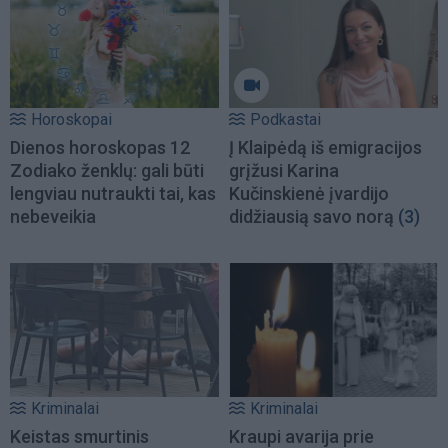
Horoskopai
Podkastai
Dienos horoskopas 12
Į Klaipėdą iš emigracijos
Zodiako ženklų: gali būti
grįžusi Karina
lengviau nutraukti tai, kas
Kučinskienė įvardijo
nebeveikia
didžiausią savo norą
(3)
Kriminalai
Kriminalai
Keistas smurtinis
Kraupi avarija prie