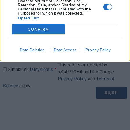
I want to opt-out of Collection, Use,
Komentaras
Retention, Sale, and/or Sharing of my
Personal Data that Is Unrelated with the
Purposes for which it was collected.
Opted Out
CONFIRM
Data Deletion
Data Access
Privacy Policy
This site is protected by
Sutinku su
taisyklėmis
reCAPTCHA and the Google
Privacy Policy
and
Terms of
Service
apply.