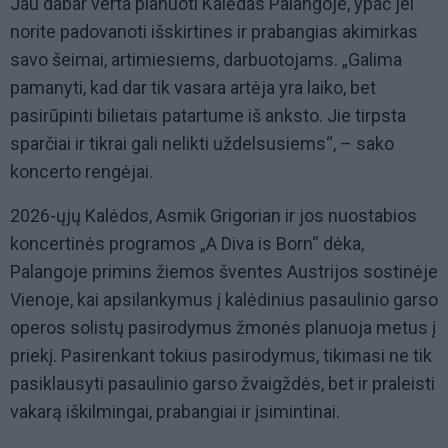
Jau dabar verta planuoti Kalėdas Palangoje, ypač jei
norite padovanoti išskirtines ir prabangias akimirkas
savo šeimai, artimiesiems, darbuotojams. „Galima
pamanyti, kad dar tik vasara artėja yra laiko, bet
pasirūpinti bilietais patartume iš anksto. Jie tirpsta
sparčiai ir tikrai gali nelikti uždelsusiems“, – sako
koncerto rengėjai.
2026-ųjų Kalėdos, Asmik Grigorian ir jos nuostabios
koncertinės programos „A Diva is Born“ dėka,
Palangoje primins žiemos šventes Austrijos sostinėje
Vienoje, kai apsilankymus į kalėdinius pasaulinio garso
operos solistų pasirodymus žmonės planuoja metus į
priekį. Pasirenkant tokius pasirodymus, tikimasi ne tik
pasiklausyti pasaulinio garso žvaigždės, bet ir praleisti
vakarą iškilmingai, prabangiai ir įsimintinai.