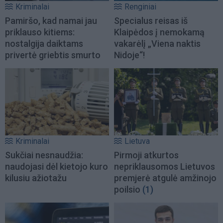
Kriminalai
Renginiai
Pamiršo, kad namai jau
Specialus reisas iš
priklauso kitiems:
Klaipėdos į nemokamą
nostalgija daiktams
vakarėlį „Viena naktis
privertė griebtis smurto
Nidoje“!
Kriminalai
Lietuva
Sukčiai nesnaudžia:
Pirmoji atkurtos
naudojasi dėl kietojo kuro
nepriklausomos Lietuvos
kilusiu ažiotažu
premjerė atgulė amžinojo
poilsio
(1)