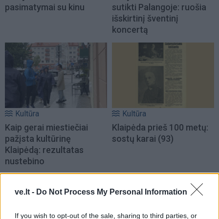
pasimatymai su kinu
sutikti Palangoje: ruošia
išskirtinį šventinį
koncertą
Kultūra
Kultūra
Kaip gerai miestiečiai
Klaipėda prieš 100 metų:
pažįsta kultūrinę
sostų karai (93)
Klaipėdą: rezultatas
nustebino
ve.lt -
Do Not Process My Personal Information
If you wish to opt-out of the sale, sharing to third parties, or