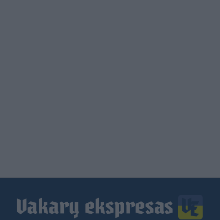
Load
More