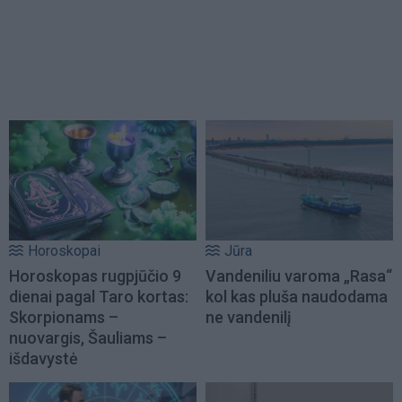
Horoskopai
Jūra
Horoskopas rugpjūčio 9
Vandeniliu varoma „Rasa“
dienai pagal Taro kortas:
kol kas pluša naudodama
Skorpionams –
ne vandenilį
nuovargis, Šauliams –
išdavystė