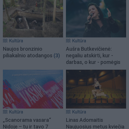
Kultūra
Kultūra
Naujos bronzinio
Aušra Butkevičienė:
piliakalnio atodangos
(3)
negaliu atskirti, kur -
darbas, o kur - pomėgis
Kultūra
Kultūra
„Scanorama vasara“
Linas Adomaitis
Nidoje – tu ir tavo 7
Naujuosius metus kviečia