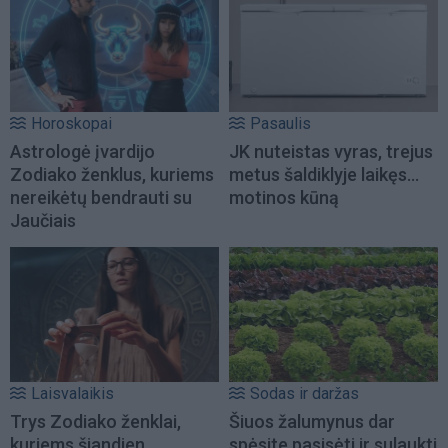
Horoskopai
Pasaulis
Astrologė įvardijo
JK nuteistas vyras, trejus
Zodiako ženklus, kuriems
metus šaldiklyje laikęs...
nereikėtų bendrauti su
motinos kūną
Jaučiais
Laisvalaikis
Sodas ir daržas
Trys Zodiako ženklai,
Šiuos žalumynus dar
kuriems šiandien
spėsite pasisėti ir sulaukti