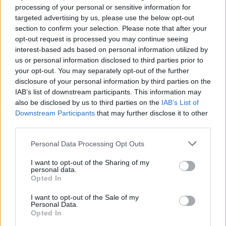
processing of your personal or sensitive information for
targeted advertising by us, please use the below opt-out
Kultūra
Kultūra
section to confirm your selection. Please note that after your
opt-out request is processed you may continue seeing
Klaipėdos festivalis:
Iki skausmo atviras
interest-based ads based on personal information utilized by
keturios meninės patirtys
spektaklis „Jaunuolio
us or personal information disclosed to third parties prior to
- viena bendrystės istorija
kambaryje“ kviečia
your opt-out. You may separately opt-out of the further
išgirsti, pastebėti bei
disclosure of your personal information by third parties on the
priimti
IAB’s list of downstream participants. This information may
also be disclosed by us to third parties on the
IAB’s List of
Downstream Participants
that may further disclose it to other
third parties.
Personal Data Processing Opt Outs
I want to opt-out of the Sharing of my
personal data.
Opted In
I want to opt-out of the Sale of my
Personal Data.
Opted In