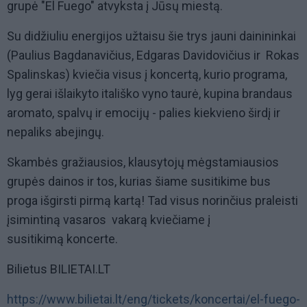
grupė "El Fuego" atvyksta į Jūsų miestą.
Su didžiuliu energijos užtaisu šie trys jauni dainininkai
(Paulius Bagdanavičius, Edgaras Davidovičius ir Rokas
Spalinskas) kviečia visus į koncertą, kurio programa,
lyg gerai išlaikyto itališko vyno taurė, kupina brandaus
aromato, spalvų ir emocijų - palies kiekvieno širdį ir
nepaliks abejingų.
Skambės gražiausios, klausytojų mėgstamiausios
grupės dainos ir tos, kurias šiame susitikime bus
proga išgirsti pirmą kartą! Tad visus norinčius praleisti
įsimintiną vasaros vakarą kviečiame į
susitikimą koncerte.
Bilietus BILIETAI.LT
https://www.bilietai.lt/eng/tickets/koncertai/el-fuego-