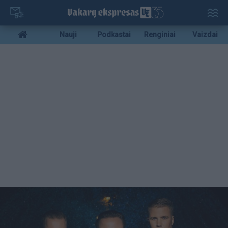
Pereiti
į
pagrindinį
Mobile
Nauji
Podkastai
Renginiai
Vaizdai
turinį
menu
bottom