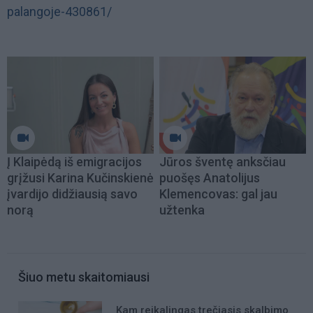
palangoje-430861/
Į Klaipėdą iš emigracijos
Jūros šventę anksčiau
grįžusi Karina Kučinskienė
puošęs Anatolijus
įvardijo didžiausią savo
Klemencovas: gal jau
norą
užtenka
Šiuo metu skaitomiausi
Kam reikalingas trečiasis skalbimo