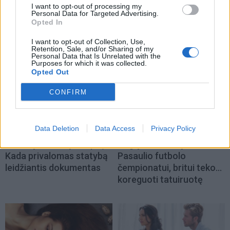
I want to opt-out of processing my
Personal Data for Targeted Advertising.
Opted In
NAUJI
I want to opt-out of Collection, Use,
Retention, Sale, and/or Sharing of my
Personal Data that Is Unrelated with the
Purposes for which it was collected.
Opted Out
CONFIRM
Data Deletion
Data Access
Privacy Policy
Gyvenimas
Laisvalaikis
Planuojate statyti lieptą?
Anglijai nelaimėjus
Kada privalomas statybą
Pasaulio futbolo
leidžiantis dokumentas
čempionatui, britui teko...
koreguoti tatuiruotę