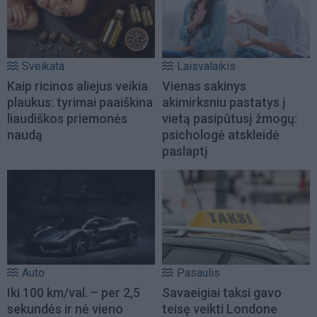
Sveikata
Laisvalaikis
Kaip ricinos aliejus veikia
Vienas sakinys
plaukus: tyrimai paaiškina
akimirksniu pastatys į
liaudiškos priemonės
vietą pasipūtusį žmogų:
naudą
psichologė atskleidė
paslaptį
Auto
Pasaulis
Iki 100 km/val. – per 2,5
Savaeigiai taksi gavo
sekundės ir nė vieno
teisę veikti Londone