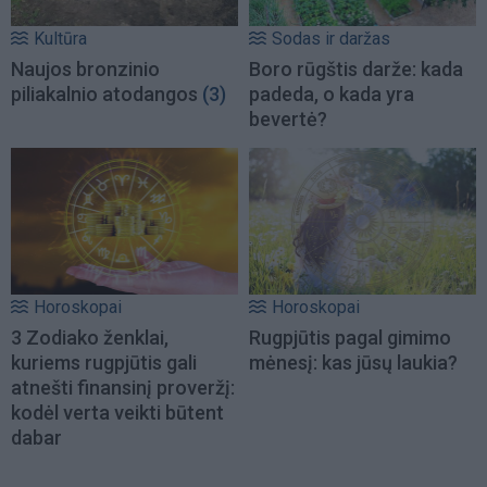
Kultūra
Sodas ir daržas
Naujos bronzinio
Boro rūgštis darže: kada
piliakalnio atodangos
(3)
padeda, o kada yra
bevertė?
Horoskopai
Horoskopai
3 Zodiako ženklai,
Rugpjūtis pagal gimimo
kuriems rugpjūtis gali
mėnesį: kas jūsų laukia?
atnešti finansinį proveržį:
kodėl verta veikti būtent
dabar