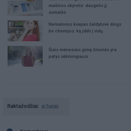
mašinos skyrelis: daugelis jį
sumaišo
Nemalonus kvapas šaldytuve dings
be chemijos: ką įdėti į vidų
Šiais mėnesiais gimę žmonės yra
patys sėkmingiausi
Raktažodžiai
el fuego