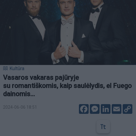
Kultūra
Vasaros vakaras pajūryje
su romantiškomis, kaip saulėlydis, el Fuego
dainomis...
Facebook
Messenger
LinkedIn
Email
C
2024-06-06 18:51
L