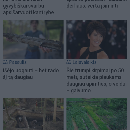
gyvybiškai svarbu
derliaus: verta įsiminti
apsišarvuoti kantrybe
Pasaulis
Laisvalaikis
Išėjo uogauti – bet rado
Šie trumpi kirpimai po 50
šį tą daugiau
metų suteikia plaukams
daugiau apimties, o veidui
– gaivumo