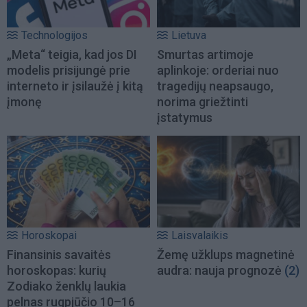
Technologijos
Lietuva
„Meta“ teigia, kad jos DI
Smurtas artimoje
modelis prisijungė prie
aplinkoje: orderiai nuo
interneto ir įsilaužė į kitą
tragedijų neapsaugo,
įmonę
norima griežtinti
įstatymus
Horoskopai
Laisvalaikis
Finansinis savaitės
Žemę užklups magnetinė
horoskopas: kurių
audra: nauja prognozė
(2)
Zodiako ženklų laukia
pelnas rugpjūčio 10–16