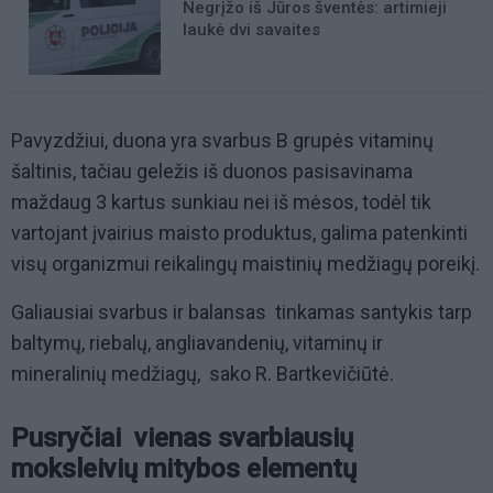
Negrįžo iš Jūros šventės: artimieji
laukė dvi savaites
Pavyzdžiui, duona yra svarbus B grupės vitaminų
šaltinis, tačiau geležis iš duonos pasisavinama
maždaug 3 kartus sunkiau nei iš mėsos, todėl tik
vartojant įvairius maisto produktus, galima patenkinti
visų organizmui reikalingų maistinių medžiagų poreikį.
Galiausiai svarbus ir balansas  tinkamas santykis tarp
baltymų, riebalų, angliavandenių, vitaminų ir
mineralinių medžiagų,  sako R. Bartkevičiūtė.
Pusryčiai  vienas svarbiausių
moksleivių mitybos elementų