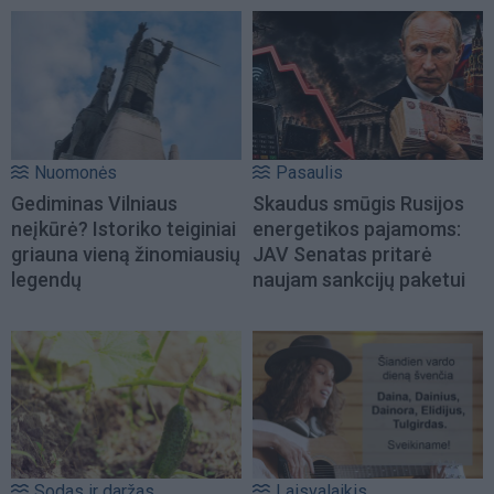
Nuomonės
Pasaulis
Gediminas Vilniaus
Skaudus smūgis Rusijos
neįkūrė? Istoriko teiginiai
energetikos pajamoms:
griauna vieną žinomiausių
JAV Senatas pritarė
legendų
naujam sankcijų paketui
Sodas ir daržas
Laisvalaikis