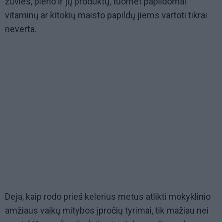
žuvies, pieno ir jų produktų, tuomet papildomai
vitaminų ar kitokių maisto papildų jiems vartoti tikrai
neverta.
Deja, kaip rodo prieš kelerius metus atlikti mokyklinio
amžiaus vaikų mitybos įpročių tyrimai, tik mažiau nei