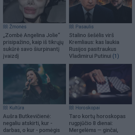
Žmonės
Pasaulis
„Zombė Angelina Jolie“
Stalino šešėlis virš
prisipažino, kaip iš tikrųjų
Kremliaus: kas laukia
sukūrė savo šiurpinantį
Rusijos pasitraukus
įvaizdį
Vladimirui Putinui
(1)
Kultūra
Horoskopai
Aušra Butkevičienė:
Taro kortų horoskopas
negaliu atskirti, kur -
rugpjūčio 8 dienai:
darbas, o kur - pomėgis
Mergelėms — ginčai,