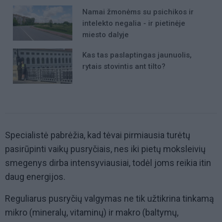
Namai žmonėms su psichikos ir
intelekto negalia - ir pietinėje
miesto dalyje
Kas tas paslaptingas jaunuolis,
rytais stovintis ant tilto?
Specialistė pabrėžia, kad tėvai pirmiausia turėtų
pasirūpinti vaikų pusryčiais, nes iki pietų moksleivių
smegenys dirba intensyviausiai, todėl joms reikia itin
daug energijos.
Reguliarus pusryčių valgymas ne tik užtikrina tinkamą
mikro (mineralų, vitaminų) ir makro (baltymų,