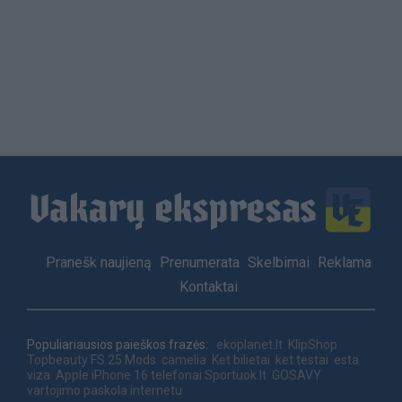
Load
More
Footer
Pranešk naujieną
Prenumerata
Skelbimai
Reklama
menu
Kontaktai
Populiariausios paieškos frazės:
ekoplanet.lt
KlipShop
Topbeauty
FS 25 Mods
camelia
Ket bilietai
ket testai
esta
viza
Apple iPhone 16 telefonai
Sportuok.lt
GOSAVY
vartojimo paskola internetu