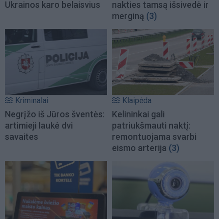
Ukrainos karo belaisvius
nakties tamsą išsivedė ir
merginą
(3)
Kriminalai
Klaipėda
Negrįžo iš Jūros šventės:
Kelininkai gali
artimieji laukė dvi
patriukšmauti naktį:
savaites
remontuojama svarbi
eismo arterija
(3)