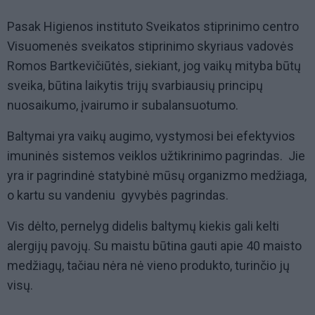
Pasak Higienos instituto Sveikatos stiprinimo centro
Visuomenės sveikatos stiprinimo skyriaus vadovės
Romos Bartkevičiūtės, siekiant, jog vaikų mityba būtų
sveika, būtina laikytis trijų svarbiausių principų 
nuosaikumo, įvairumo ir subalansuotumo.
Baltymai yra vaikų augimo, vystymosi bei efektyvios
imuninės sistemos veiklos užtikrinimo pagrindas. Jie
yra ir pagrindinė statybinė mūsų organizmo medžiaga,
o kartu su vandeniu  gyvybės pagrindas.
Vis dėlto, pernelyg didelis baltymų kiekis gali kelti
alergijų pavojų. Su maistu būtina gauti apie 40 maisto
medžiagų, tačiau nėra nė vieno produkto, turinčio jų
visų.