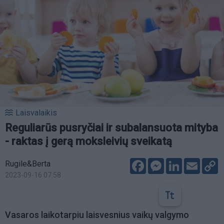
Laisvalaikis
Reguliarūs pusryčiai ir subalansuota mityba
- raktas į gerą moksleivių sveikatą
Facebook
Messenger
LinkedIn
Email
C
Rugile&Berta
L
2023-09-16 07:58
Vasaros laikotarpiu laisvesnius vaikų valgymo