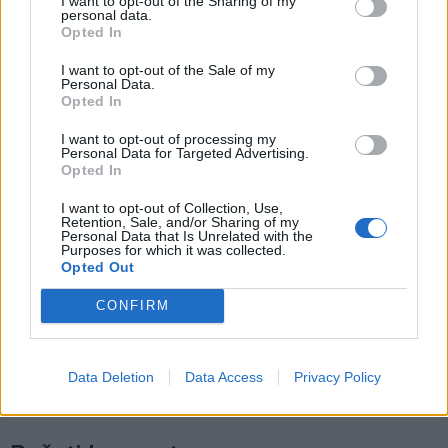
I want to opt-out of the Sharing of my
„Fūristas“ į judrią sankryžą įlėkė „ant
personal data.
rankinio“: vilkiko puspriekabės ratai
Opted In
pakilo į orą
I want to opt-out of the Sale of my
Personal Data.
Opted In
I want to opt-out of processing my
Personal Data for Targeted Advertising.
Opted In
Raktažodžiai
I want to opt-out of Collection, Use,
Retention, Sale, and/or Sharing of my
vaikų mityba
moksleivių mityba
Personal Data that Is Unrelated with the
Purposes for which it was collected.
moksleivių sveikata
vaikų sveikata
Opted Out
pusryciu valgymas
CONFIRM
Komentarai
Data Deletion
Data Access
Privacy Policy