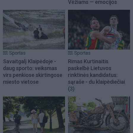
Vėžiams — emocijos
Sportas
Sportas
Savaitgalį Klaipėdoje -
Rimas Kurtinaitis
daug sporto: veiksmas
paskelbė Lietuvos
virs penkiose skirtingose
rinktinės kandidatus:
miesto vietose
sąraše - du klaipėdiečiai
(3)