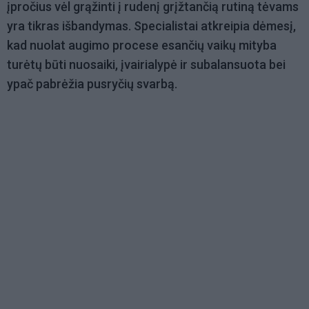
įpročius vėl grąžinti į rudenį grįžtančią rutiną tėvams
yra tikras išbandymas. Specialistai atkreipia dėmesį,
kad nuolat augimo procese esančių vaikų mityba
turėtų būti nuosaiki, įvairialypė ir subalansuota bei
ypač pabrėžia pusryčių svarbą.