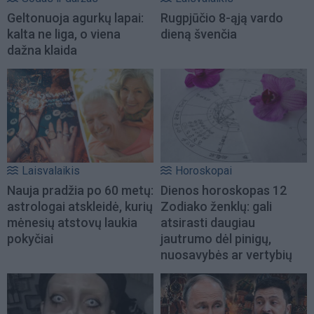
Geltonuoja agurkų lapai:
Rugpjūčio 8-ąją vardo
kalta ne liga, o viena
dieną švenčia
dažna klaida
Laisvalaikis
Horoskopai
Nauja pradžia po 60 metų:
Dienos horoskopas 12
astrologai atskleidė, kurių
Zodiako ženklų: gali
mėnesių atstovų laukia
atsirasti daugiau
pokyčiai
jautrumo dėl pinigų,
nuosavybės ar vertybių