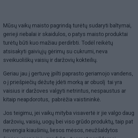
Mūsų vaikų maisto pagrindą turėtų sudaryti baltymai,
gerieji riebalai ir skaidulos, o patys maisto produktai 
turėtų būti kuo mažiau perdirbti. Todėl reikėtų
atsisakyti gaiviųjų gėrimų su cukrumi, neva
sveikuoliškų vaisių ir daržovių kokteilių.
Geriau jau į gertuvę įpilti paprasto geriamojo vandens,
o į priešpiečių dėžutę įdėti morką ar obuolį  tai yra
vaisius ir daržoves valgyti netrintus, nespaustus ar
kitaip neapdorotus,  pabrėžia vaistininkė.
Jos teigimu, jei vaikų mityba visavertė ir jie valgo daug
daržovių, vaisių, uogų bei viso grūdo produktų, taip pat
nevengia kiaušinių, liesos mėsos, neužšaldytos