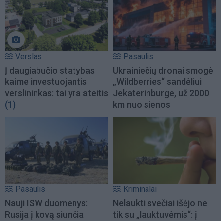
Verslas
Pasaulis
Į daugiabučio statybas
Ukrainiečių dronai smogė
kaime investuojantis
„Wildberries“ sandėliui
verslininkas: tai yra ateitis
Jekaterinburge, už 2000
(1)
km nuo sienos
Pasaulis
Kriminalai
Nauji ISW duomenys:
Nelaukti svečiai išėjo ne
Rusija į kovą siunčia
tik su „lauktuvėmis“: į