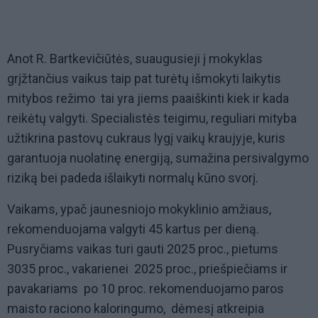
Anot R. Bartkevičiūtės, suaugusieji į mokyklas
grįžtančius vaikus taip pat turėtų išmokyti laikytis
mitybos režimo  tai yra jiems paaiškinti kiek ir kada
reikėtų valgyti. Specialistės teigimu, reguliari mityba
užtikrina pastovų cukraus lygį vaikų kraujyje, kuris
garantuoja nuolatinę energiją, sumažina persivalgymo
riziką bei padeda išlaikyti normalų kūno svorį.
Vaikams, ypač jaunesniojo mokyklinio amžiaus,
rekomenduojama valgyti 45 kartus per dieną.
Pusryčiams vaikas turi gauti 2025 proc., pietums 
3035 proc., vakarienei  2025 proc., priešpiečiams ir
pavakariams  po 10 proc. rekomenduojamo paros
maisto raciono kaloringumo,  dėmesį atkreipia