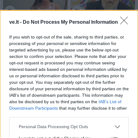
Į Klaipėdą iš emigracijos
Jūros šventę anksčiau
ve.lt -
Do Not Process My Personal Information
grįžusi Karina Kučinskienė
puošęs Anatolijus
įvardijo didžiausią savo
Klemencovas: gal jau
If you wish to opt-out of the sale, sharing to third parties, or
norą
užtenka
processing of your personal or sensitive information for
targeted advertising by us, please use the below opt-out
section to confirm your selection. Please note that after your
opt-out request is processed you may continue seeing
interest-based ads based on personal information utilized by
Šiuo metu skaitomiausi
us or personal information disclosed to third parties prior to
your opt-out. You may separately opt-out of the further
Aiškiaregės pranašystė: numatė
disclosure of your personal information by third parties on the
katastrofišką karo pabaigą
IAB’s list of downstream participants. This information may
Ukrainoje
also be disclosed by us to third parties on the
IAB’s List of
Downstream Participants
that may further disclose it to other
Mirė garsi lietuvių aktorė: „Jos
third parties.
vaidmenys išliks Lietuvos teatro
Personal Data Processing Opt Outs
istorijoje“