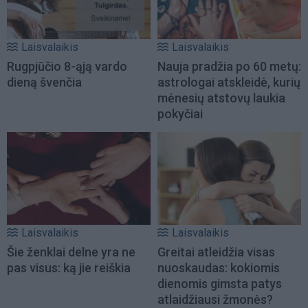
Laisvalaikis
Laisvalaikis
Rugpjūčio 8-ąją vardo
Nauja pradžia po 60 metų:
dieną švenčia
astrologai atskleidė, kurių
mėnesių atstovų laukia
pokyčiai
Laisvalaikis
Laisvalaikis
Šie ženklai delne yra ne
Greitai atleidžia visas
pas visus: ką jie reiškia
nuoskaudas: kokiomis
dienomis gimsta patys
atlaidžiausi žmonės?