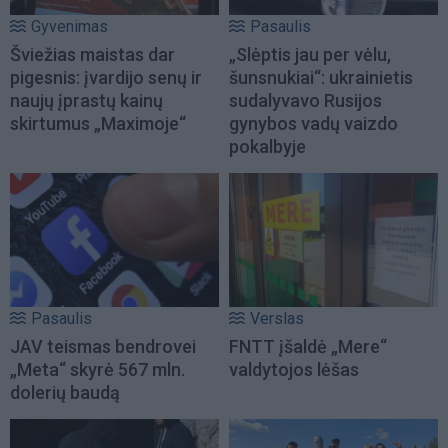
Gyvenimas
Pasaulis
Šviežias maistas dar
„Slėptis jau per vėlu,
pigesnis: įvardijo senų ir
šunsnukiai“: ukrainietis
naujų įprastų kainų
sudalyvavo Rusijos
skirtumus „Maximoje“
gynybos vadų vaizdo
pokalbyje
Pasaulis
Verslas
JAV teismas bendrovei
FNTT įšaldė „Mere“
„Meta“ skyrė 567 mln.
valdytojos lėšas
dolerių baudą