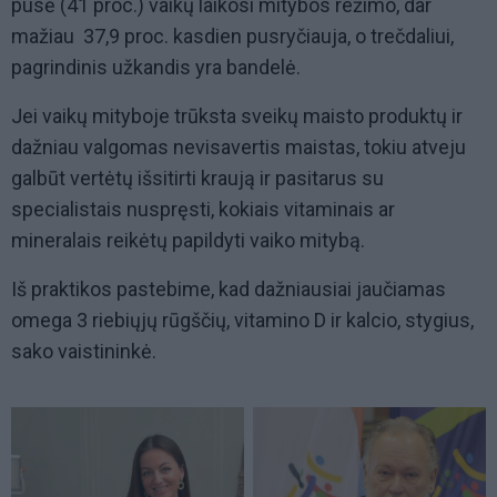
pusė (41 proc.) vaikų laikosi mitybos režimo, dar
mažiau  37,9 proc. kasdien pusryčiauja, o trečdaliui,
pagrindinis užkandis yra bandelė.
Jei vaikų mityboje trūksta sveikų maisto produktų ir
dažniau valgomas nevisavertis maistas, tokiu atveju
galbūt vertėtų išsitirti kraują ir pasitarus su
specialistais nuspręsti, kokiais vitaminais ar
mineralais reikėtų papildyti vaiko mitybą.
Iš praktikos pastebime, kad dažniausiai jaučiamas
omega 3 riebiųjų rūgščių, vitamino D ir kalcio, stygius, 
sako vaistininkė.