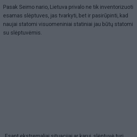
Pasak Seimo nario, Lietuva privalo ne tik inventorizuoti
esamas slėptuves, jas tvarkyti, bet ir pasirūpinti, kad
naujai statomi visuomeniniai statiniai jau būtų statomi
su slėptuvėmis.
„Esant ekstremaliai situacijai ar karui, slėptuvė turi