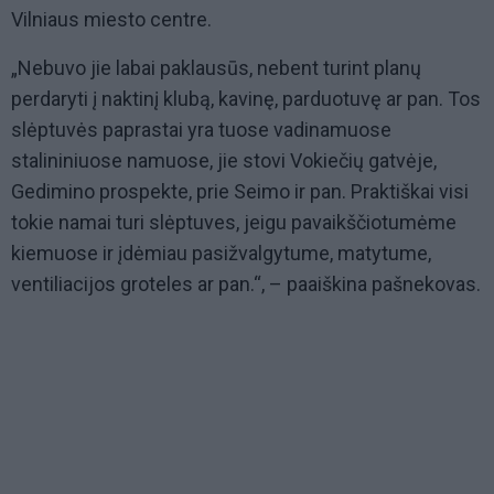
Vilniaus miesto centre.
„Nebuvo jie labai paklausūs, nebent turint planų
perdaryti į naktinį klubą, kavinę, parduotuvę ar pan. Tos
slėptuvės paprastai yra tuose vadinamuose
stalininiuose namuose, jie stovi Vokiečių gatvėje,
Gedimino prospekte, prie Seimo ir pan. Praktiškai visi
tokie namai turi slėptuves, jeigu pavaikščiotumėme
kiemuose ir įdėmiau pasižvalgytume, matytume,
ventiliacijos groteles ar pan.“, – paaiškina pašnekovas.