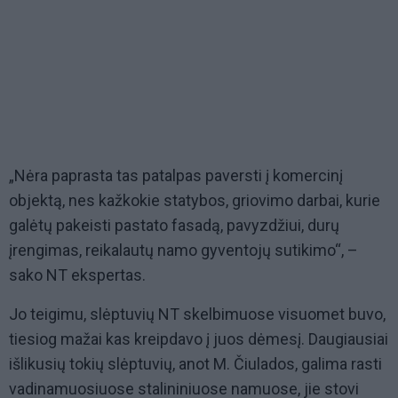
„Nėra paprasta tas patalpas paversti į komercinį
objektą, nes kažkokie statybos, griovimo darbai, kurie
galėtų pakeisti pastato fasadą, pavyzdžiui, durų
įrengimas, reikalautų namo gyventojų sutikimo“, –
sako NT ekspertas.
Jo teigimu, slėptuvių NT skelbimuose visuomet buvo,
tiesiog mažai kas kreipdavo į juos dėmesį. Daugiausiai
išlikusių tokių slėptuvių, anot M. Čiulados, galima rasti
vadinamuosiuose stalininiuose namuose, jie stovi