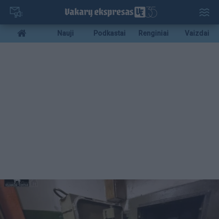
Pereiti
į
pagrindinį
Mobile
Nauji
Podkastai
Renginiai
Vaizdai
turinį
menu
bottom