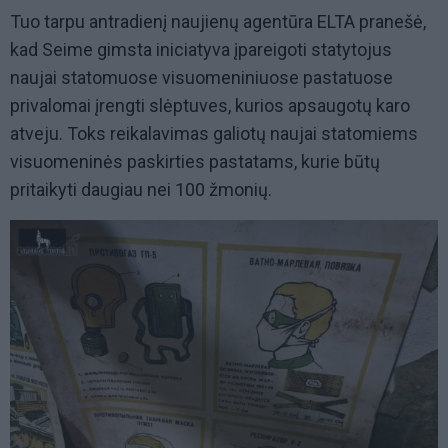
Tuo tarpu antradienį naujienų agentūra ELTA pranešė,
kad Seime gimsta iniciatyva įpareigoti statytojus
naujai statomuose visuomeniniuose pastatuose
privalomai įrengti slėptuves, kurios apsaugotų karo
atveju. Toks reikalavimas galiotų naujai statomiems
visuomeninės paskirties pastatams, kurie būtų
pritaikyti daugiau nei 100 žmonių.