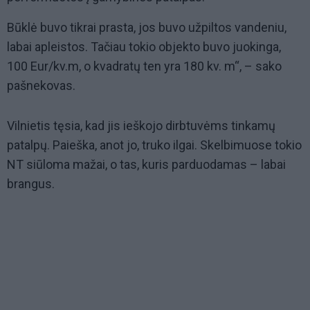
Būklė buvo tikrai prasta, jos buvo užpiltos vandeniu,
labai apleistos. Tačiau tokio objekto buvo juokinga,
100 Eur/kv.m, o kvadratų ten yra 180 kv. m“, – sako
pašnekovas.
Vilnietis tęsia, kad jis ieškojo dirbtuvėms tinkamų
patalpų. Paieška, anot jo, truko ilgai. Skelbimuose tokio
NT siūloma mažai, o tas, kuris parduodamas – labai
brangus.