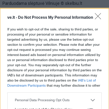
Parduodama slėptuvė Vilniuje © skelbiu.lt
ve.lt -
Do Not Process My Personal Information
If you wish to opt-out of the sale, sharing to third parties, or
processing of your personal or sensitive information for
targeted advertising by us, please use the below opt-out
section to confirm your selection. Please note that after your
opt-out request is processed you may continue seeing
interest-based ads based on personal information utilized by
us or personal information disclosed to third parties prior to
your opt-out. You may separately opt-out of the further
disclosure of your personal information by third parties on the
IAB’s list of downstream participants. This information may
also be disclosed by us to third parties on the
IAB’s List of
Pašnekovo teigimu, skambučių dėl šio objekto būta,
Downstream Participants
that may further disclose it to other
third parties.
tačiau pirkėjo vis dar laukiama.
Personal Data Processing Opt Outs
„Buvo skambučių, gal daugiau smalsaujančių žmonių,