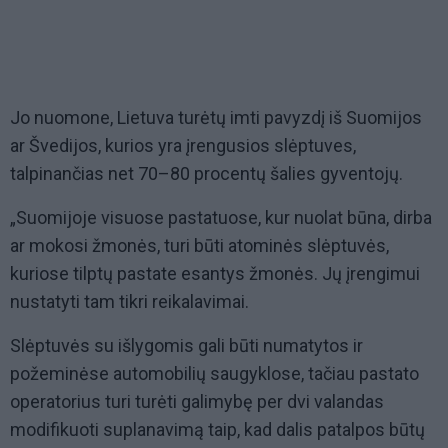
Jo nuomone, Lietuva turėtų imti pavyzdį iš Suomijos
ar Švedijos, kurios yra įrengusios slėptuves,
talpinančias net 70–80 procentų šalies gyventojų.
„Suomijoje visuose pastatuose, kur nuolat būna, dirba
ar mokosi žmonės, turi būti atominės slėptuvės,
kuriose tilptų pastate esantys žmonės. Jų įrengimui
nustatyti tam tikri reikalavimai.
Slėptuvės su išlygomis gali būti numatytos ir
požeminėse automobilių saugyklose, tačiau pastato
operatorius turi turėti galimybę per dvi valandas
modifikuoti suplanavimą taip, kad dalis patalpos būtų