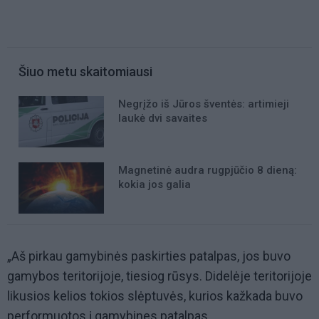
Šiuo metu skaitomiausi
Negrįžo iš Jūros šventės: artimieji
laukė dvi savaites
Magnetinė audra rugpjūčio 8 dieną:
kokia jos galia
„Aš pirkau gamybinės paskirties patalpas, jos buvo
gamybos teritorijoje, tiesiog rūsys. Didelėje teritorijoje
likusios kelios tokios slėptuvės, kurios kažkada buvo
performuotos į gamybines patalpas.