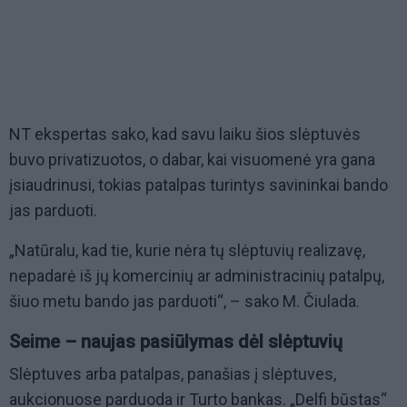
NT ekspertas sako, kad savu laiku šios slėptuvės
buvo privatizuotos, o dabar, kai visuomenė yra gana
įsiaudrinusi, tokias patalpas turintys savininkai bando
jas parduoti.
„Natūralu, kad tie, kurie nėra tų slėptuvių realizavę,
nepadarė iš jų komercinių ar administracinių patalpų,
šiuo metu bando jas parduoti“, – sako M. Čiulada.
Seime – naujas pasiūlymas dėl slėptuvių
Slėptuves arba patalpas, panašias į slėptuves,
aukcionuose parduoda ir Turto bankas. „Delfi būstas“