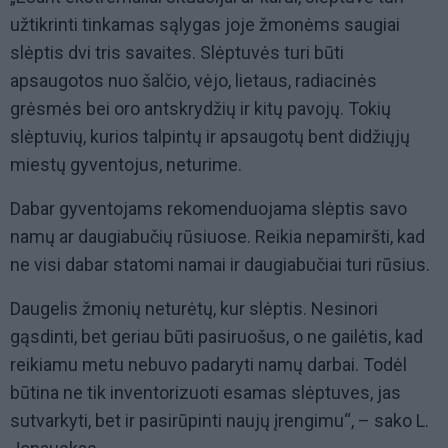
užtikrinti tinkamas sąlygas joje žmonėms saugiai
slėptis dvi tris savaites. Slėptuvės turi būti
apsaugotos nuo šalčio, vėjo, lietaus, radiacinės
grėsmės bei oro antskrydžių ir kitų pavojų. Tokių
slėptuvių, kurios talpintų ir apsaugotų bent didžiųjų
miestų gyventojus, neturime.
Dabar gyventojams rekomenduojama slėptis savo
namų ar daugiabučių rūsiuose. Reikia nepamiršti, kad
ne visi dabar statomi namai ir daugiabučiai turi rūsius.
Daugelis žmonių neturėtų, kur slėptis. Nesinori
gąsdinti, bet geriau būti pasiruošus, o ne gailėtis, kad
reikiamu metu nebuvo padaryti namų darbai. Todėl
būtina ne tik inventorizuoti esamas slėptuves, jas
sutvarkyti, bet ir pasirūpinti naujų įrengimu“, – sako L.