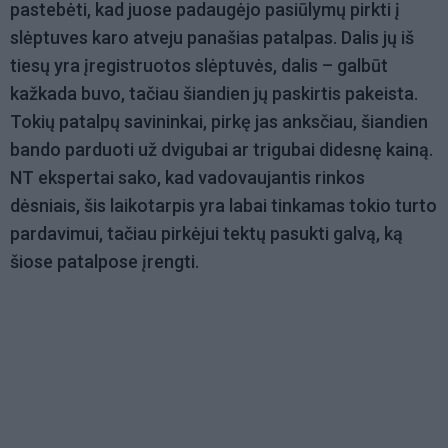
pastebėti, kad juose padaugėjo pasiūlymų pirkti į
slėptuves karo atveju panašias patalpas. Dalis jų iš
tiesų yra įregistruotos slėptuvės, dalis – galbūt
kažkada buvo, tačiau šiandien jų paskirtis pakeista.
Tokių patalpų savininkai, pirkę jas anksčiau, šiandien
bando parduoti už dvigubai ar trigubai didesnę kainą.
NT ekspertai sako, kad vadovaujantis rinkos
dėsniais, šis laikotarpis yra labai tinkamas tokio turto
pardavimui, tačiau pirkėjui tektų pasukti galvą, ką
šiose patalpose įrengti.